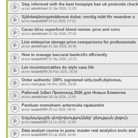
Stay informed with the best hosepipe ban uk postcode check
przez
ateebkhatri
01 Sie 2026, 11:03
Självbetjäningstvättomat dubai: smidig tvätt för resenärer o
przez
taxipeb599
19 Lis 2025, 07:22
Cacao bliss superfood blend review: pros and cons
przez
ateebkhatri
01 Sie 2026, 07:02
Live enterprise storage price comparisons for professionals
przez
ateebkhatri
01 Sie 2026, 06:46
How to manage baccarat bankrolls efficiently
przez
taxipeb599
31 Sty 2026, 12:13
Les incontournables du style casa life
przez
taxipeb599
26 Paź 2025, 16:58
Order authentic 100% registered ielts,toefl,diplomas,
przez
marryjean
06 Wrz 2025, 19:05
Рабочий 1хБет Промокод 2026 для Новых Клиентов
przez
ateebkhatri
08 Lip 2026, 11:40
Panduan memahami antarmuka rajabandot
przez
taxipeb599
20 Lis 2025, 08:41
Եղանակային փոփոխություններ՝ բնության լեզուն
przez
taxipeb599
12 Lis 2025, 12:09
Data analyst course in pune: master real analytics tools and
przez
taxipeb599
25 Lip 2026, 10:45