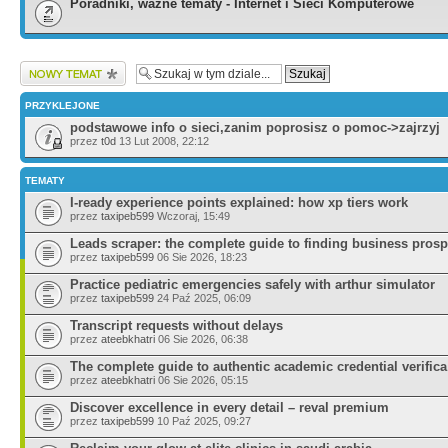
Poradniki, ważne tematy - Internet i Sieci Komputerowe
Wyślij nowy temat
PRZYKLEJONE
podstawowe info o sieci,zanim poprosisz o pomoc->zajrzyj
przez
t0d
13 Lut 2008, 22:12
TEMATY
I-ready experience points explained: how xp tiers work
przez
taxipeb599
Wczoraj, 15:49
Leads scraper: the complete guide to finding business pros
przez
taxipeb599
06 Sie 2026, 18:23
Practice pediatric emergencies safely with arthur simulator
przez
taxipeb599
24 Paź 2025, 06:09
Transcript requests without delays
przez
ateebkhatri
06 Sie 2026, 06:38
The complete guide to authentic academic credential verifica
przez
ateebkhatri
06 Sie 2026, 05:15
Discover excellence in every detail – reval premium
przez
taxipeb599
10 Paź 2025, 09:27