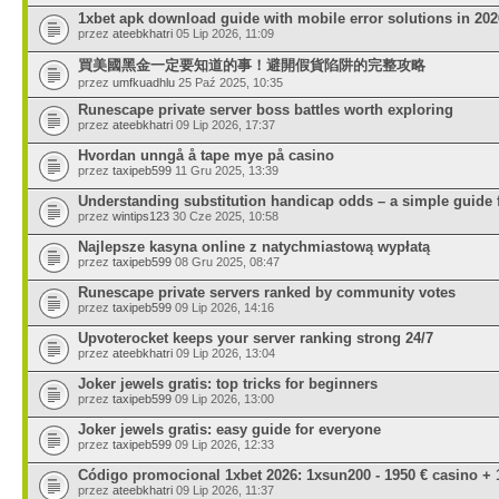
1xbet apk download guide with mobile error solutions in 202
przez
ateebkhatri
05 Lip 2026, 11:09
買美國黑金一定要知道的事！避開假貨陷阱的完整攻略
przez
umfkuadhlu
25 Paź 2025, 10:35
Runescape private server boss battles worth exploring
przez
ateebkhatri
09 Lip 2026, 17:37
Hvordan unngå å tape mye på casino
przez
taxipeb599
11 Gru 2025, 13:39
Understanding substitution handicap odds – a simple guide 
przez
wintips123
30 Cze 2025, 10:58
Najlepsze kasyna online z natychmiastową wypłatą
przez
taxipeb599
08 Gru 2025, 08:47
Runescape private servers ranked by community votes
przez
taxipeb599
09 Lip 2026, 14:16
Upvoterocket keeps your server ranking strong 24/7
przez
ateebkhatri
09 Lip 2026, 13:04
Joker jewels gratis: top tricks for beginners
przez
taxipeb599
09 Lip 2026, 13:00
Joker jewels gratis: easy guide for everyone
przez
taxipeb599
09 Lip 2026, 12:33
Código promocional 1xbet 2026: 1xsun200 - 1950 € casino + 
przez
ateebkhatri
09 Lip 2026, 11:37