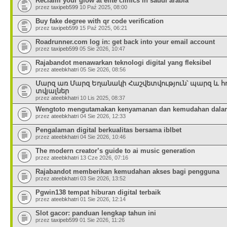
Reclaim your glow at elite clinics in saudi arabia
przez
taxipeb599
10 Paź 2025, 08:00
Buy fake degree with qr code verification
przez
taxipeb599
15 Paź 2025, 06:21
Roadrunner.com log in: get back into your email account
przez
taxipeb599
05 Sie 2026, 10:47
Rajabandot menawarkan teknologi digital yang fleksibel
przez
ateebkhatri
05 Sie 2026, 08:56
Մարզ առ Մարզ Եղանակի Հաշվետվություն՝ պարզ և հ
տվյալներ
przez
ateebkhatri
10 Lis 2025, 08:37
Wengtoto mengutamakan kenyamanan dan kemudahan dalam
przez
ateebkhatri
04 Sie 2026, 12:33
Pengalaman digital berkualitas bersama iblbet
przez
ateebkhatri
04 Sie 2026, 10:46
The modern creator’s guide to ai music generation
przez
ateebkhatri
13 Cze 2026, 07:16
Rajabandot memberikan kemudahan akses bagi pengguna
przez
ateebkhatri
03 Sie 2026, 13:52
Pgwin138 tempat hiburan digital terbaik
przez
ateebkhatri
01 Sie 2026, 12:14
Slot gacor: panduan lengkap tahun ini
przez
taxipeb599
01 Sie 2026, 11:26