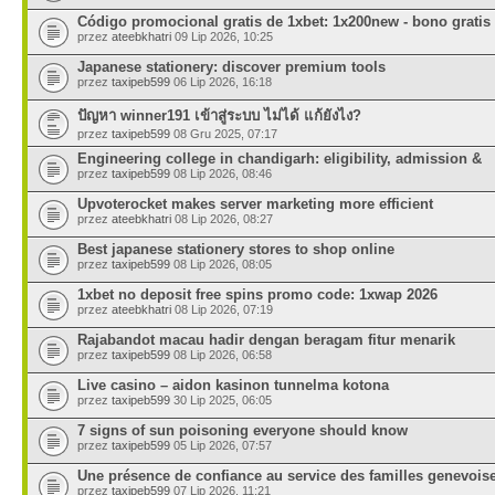
Código promocional gratis de 1xbet: 1x200new - bono gratis
przez
ateebkhatri
09 Lip 2026, 10:25
Japanese stationery: discover premium tools
przez
taxipeb599
06 Lip 2026, 16:18
ปัญหา winner191 เข้าสู่ระบบ ไม่ได้ แก้ยังไง?
przez
taxipeb599
08 Gru 2025, 07:17
Engineering college in chandigarh: eligibility, admission &
przez
taxipeb599
08 Lip 2026, 08:46
Upvoterocket makes server marketing more efficient
przez
ateebkhatri
08 Lip 2026, 08:27
Best japanese stationery stores to shop online
przez
taxipeb599
08 Lip 2026, 08:05
1xbet no deposit free spins promo code: 1xwap 2026
przez
ateebkhatri
08 Lip 2026, 07:19
Rajabandot macau hadir dengan beragam fitur menarik
przez
taxipeb599
08 Lip 2026, 06:58
Live casino – aidon kasinon tunnelma kotona
przez
taxipeb599
30 Lip 2025, 06:05
7 signs of sun poisoning everyone should know
przez
taxipeb599
05 Lip 2026, 07:57
Une présence de confiance au service des familles genevois
przez
taxipeb599
07 Lip 2026, 11:21