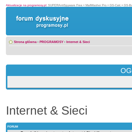
Aktualizacje na programosy.pl
:
SUPERAntiSpyware Free
•
MailWasher Pro
•
GS-Calc
•
GS-B
Strona główna
‹
PROGRAMOSY
‹
Internet & Sieci
OG
Internet & Sieci
FORUM