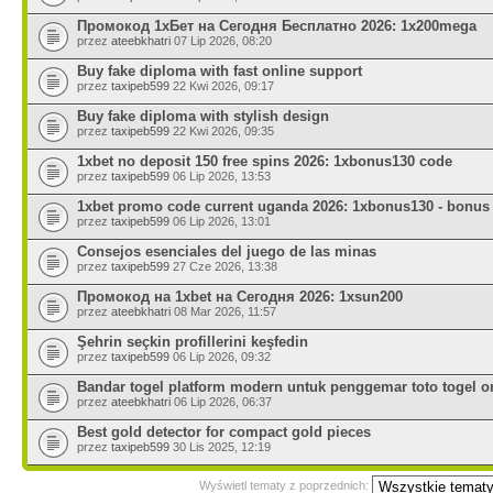
Промокод 1хБет на Сегодня Бесплатно 2026: 1x200mega
przez
ateebkhatri
07 Lip 2026, 08:20
Buy fake diploma with fast online support
przez
taxipeb599
22 Kwi 2026, 09:17
Buy fake diploma with stylish design
przez
taxipeb599
22 Kwi 2026, 09:35
1xbet no deposit 150 free spins 2026: 1xbonus130 code
przez
taxipeb599
06 Lip 2026, 13:53
1xbet promo code current uganda 2026: 1xbonus130 - bonus
przez
taxipeb599
06 Lip 2026, 13:01
Consejos esenciales del juego de las minas
przez
taxipeb599
27 Cze 2026, 13:38
Промокод на 1xbet на Сегодня 2026: 1xsun200
przez
ateebkhatri
08 Mar 2026, 11:57
Şehrin seçkin profillerini keşfedin
przez
taxipeb599
06 Lip 2026, 09:32
Bandar togel platform modern untuk penggemar toto togel on
przez
ateebkhatri
06 Lip 2026, 06:37
Best gold detector for compact gold pieces
przez
taxipeb599
30 Lis 2025, 12:19
Wyświetl tematy z poprzednich: