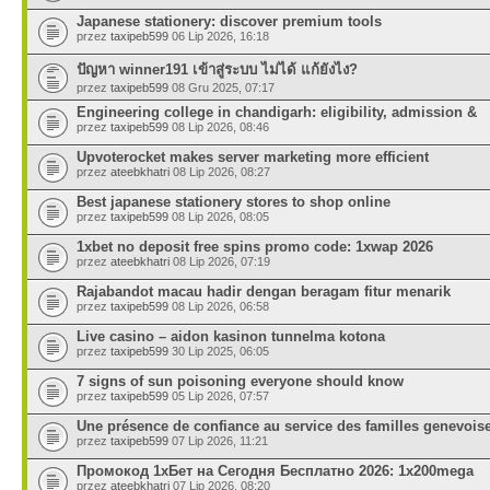
Japanese stationery: discover premium tools
przez
taxipeb599
06 Lip 2026, 16:18
ปัญหา winner191 เข้าสู่ระบบ ไม่ได้ แก้ยังไง?
przez
taxipeb599
08 Gru 2025, 07:17
Engineering college in chandigarh: eligibility, admission &
przez
taxipeb599
08 Lip 2026, 08:46
Upvoterocket makes server marketing more efficient
przez
ateebkhatri
08 Lip 2026, 08:27
Best japanese stationery stores to shop online
przez
taxipeb599
08 Lip 2026, 08:05
1xbet no deposit free spins promo code: 1xwap 2026
przez
ateebkhatri
08 Lip 2026, 07:19
Rajabandot macau hadir dengan beragam fitur menarik
przez
taxipeb599
08 Lip 2026, 06:58
Live casino – aidon kasinon tunnelma kotona
przez
taxipeb599
30 Lip 2025, 06:05
7 signs of sun poisoning everyone should know
przez
taxipeb599
05 Lip 2026, 07:57
Une présence de confiance au service des familles genevois
przez
taxipeb599
07 Lip 2026, 11:21
Промокод 1хБет на Сегодня Бесплатно 2026: 1x200mega
przez
ateebkhatri
07 Lip 2026, 08:20