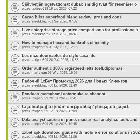
Självbetjäningstvättomat dubai: smidig tvätt för resenärer o
przez
taxipeb599
19 Lis 2025, 07:22
Cacao bliss superfood blend review: pros and cons
przez
ateebkhatri
01 Sie 2026, 07:02
Live enterprise storage price comparisons for professionals
przez
ateebkhatri
01 Sie 2026, 06:46
How to manage baccarat bankrolls efficiently
przez
taxipeb599
31 Sty 2026, 12:13
Les incontournables du style casa life
przez
taxipeb599
26 Paź 2025, 16:58
Order authentic 100% registered ielts,toefl,diplomas,
przez
marryjean
06 Wrz 2025, 19:05
Рабочий 1хБет Промокод 2026 для Новых Клиентов
przez
ateebkhatri
08 Lip 2026, 11:40
Panduan memahami antarmuka rajabandot
przez
taxipeb599
20 Lis 2025, 08:41
Եղանակային փոփոխություններ՝ բնության լեզուն
przez
taxipeb599
12 Lis 2025, 12:09
Data analyst course in pune: master real analytics tools and
przez
taxipeb599
25 Lip 2026, 10:45
1xbet apk download guide with mobile error solutions in 202
przez
ateebkhatri
05 Lip 2026, 11:09