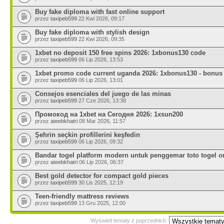
Buy fake diploma with fast online support
przez
taxipeb599
22 Kwi 2026, 09:17
Buy fake diploma with stylish design
przez
taxipeb599
22 Kwi 2026, 09:35
1xbet no deposit 150 free spins 2026: 1xbonus130 code
przez
taxipeb599
06 Lip 2026, 13:53
1xbet promo code current uganda 2026: 1xbonus130 - bonus
przez
taxipeb599
06 Lip 2026, 13:01
Consejos esenciales del juego de las minas
przez
taxipeb599
27 Cze 2026, 13:38
Промокод на 1xbet на Сегодня 2026: 1xsun200
przez
ateebkhatri
08 Mar 2026, 11:57
Şehrin seçkin profillerini keşfedin
przez
taxipeb599
06 Lip 2026, 09:32
Bandar togel platform modern untuk penggemar toto togel on
przez
ateebkhatri
06 Lip 2026, 06:37
Best gold detector for compact gold pieces
przez
taxipeb599
30 Lis 2025, 12:19
Teen-friendly mattress reviews
przez
taxipeb599
13 Gru 2025, 12:00
Wyświetl tematy z poprzednich: