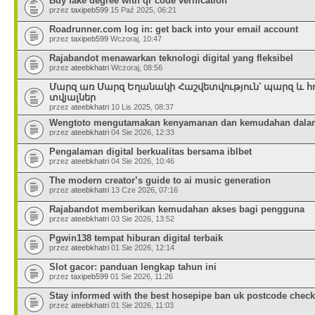
Buy fake degree with qr code verification
przez
taxipeb599
15 Paź 2025, 06:21
Roadrunner.com log in: get back into your email account
przez
taxipeb599
Wczoraj, 10:47
Rajabandot menawarkan teknologi digital yang fleksibel
przez
ateebkhatri
Wczoraj, 08:56
Մարզ առ Մարզ Եղանակի Հաշվետվություն՝ պարզ և հ
տվյալներ
przez
ateebkhatri
10 Lis 2025, 08:37
Wengtoto mengutamakan kenyamanan dan kemudahan dalam
przez
ateebkhatri
04 Sie 2026, 12:33
Pengalaman digital berkualitas bersama iblbet
przez
ateebkhatri
04 Sie 2026, 10:46
The modern creator’s guide to ai music generation
przez
ateebkhatri
13 Cze 2026, 07:16
Rajabandot memberikan kemudahan akses bagi pengguna
przez
ateebkhatri
03 Sie 2026, 13:52
Pgwin138 tempat hiburan digital terbaik
przez
ateebkhatri
01 Sie 2026, 12:14
Slot gacor: panduan lengkap tahun ini
przez
taxipeb599
01 Sie 2026, 11:26
Stay informed with the best hosepipe ban uk postcode check
przez
ateebkhatri
01 Sie 2026, 11:03