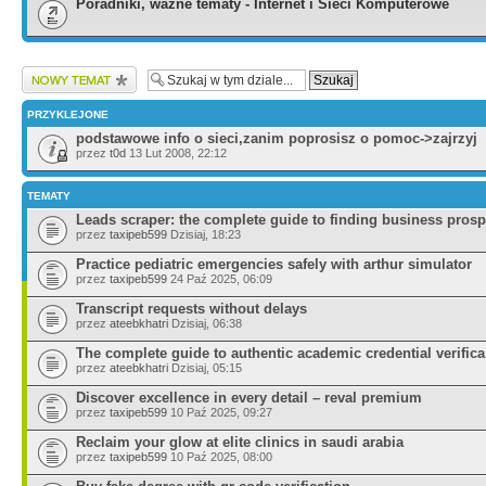
Poradniki, ważne tematy - Internet i Sieci Komputerowe
Wyślij nowy temat
PRZYKLEJONE
podstawowe info o sieci,zanim poprosisz o pomoc->zajrzyj
przez
t0d
13 Lut 2008, 22:12
TEMATY
Leads scraper: the complete guide to finding business pros
przez
taxipeb599
Dzisiaj, 18:23
Practice pediatric emergencies safely with arthur simulator
przez
taxipeb599
24 Paź 2025, 06:09
Transcript requests without delays
przez
ateebkhatri
Dzisiaj, 06:38
The complete guide to authentic academic credential verifica
przez
ateebkhatri
Dzisiaj, 05:15
Discover excellence in every detail – reval premium
przez
taxipeb599
10 Paź 2025, 09:27
Reclaim your glow at elite clinics in saudi arabia
przez
taxipeb599
10 Paź 2025, 08:00