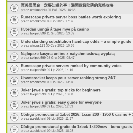
買美國黑金一定要知道的事！避開假貨陷阱的完整攻略
przez
umfkuadhlu
25 Paź 2025, 10:35
Runescape private server boss battles worth exploring
przez
ateebkhatri
09 Lip 2026, 17:37
Hvordan unngå å tape mye på casino
przez
taxipeb599
11 Gru 2025, 13:39
Understanding substitution handicap odds – a simple guide 
przez
wintips123
30 Cze 2025, 10:58
Najlepsze kasyna online z natychmiastową wypłatą
przez
taxipeb599
08 Gru 2025, 08:47
Runescape private servers ranked by community votes
przez
taxipeb599
09 Lip 2026, 14:16
Upvoterocket keeps your server ranking strong 24/7
przez
ateebkhatri
09 Lip 2026, 13:04
Joker jewels gratis: top tricks for beginners
przez
taxipeb599
09 Lip 2026, 13:00
Joker jewels gratis: easy guide for everyone
przez
taxipeb599
09 Lip 2026, 12:33
Código promocional 1xbet 2026: 1xsun200 - 1950 € casino + 
przez
ateebkhatri
09 Lip 2026, 11:37
Código promocional gratis de 1xbet: 1x200new - bono gratis
przez
ateebkhatri
09 Lip 2026, 10:25