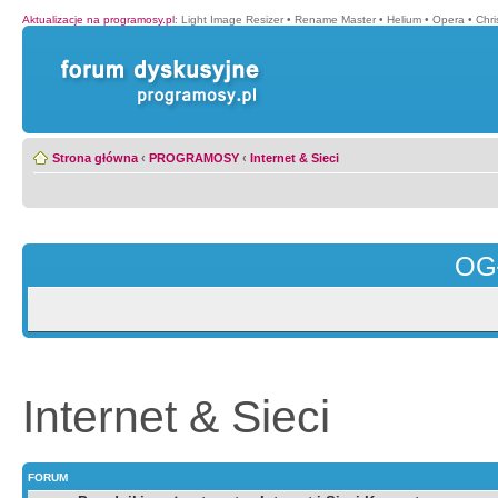
Aktualizacje na programosy.pl
:
Light Image Resizer
•
Rename Master
•
Helium
•
Opera
•
Chr
Strona główna
‹
PROGRAMOSY
‹
Internet & Sieci
OG
Internet & Sieci
FORUM