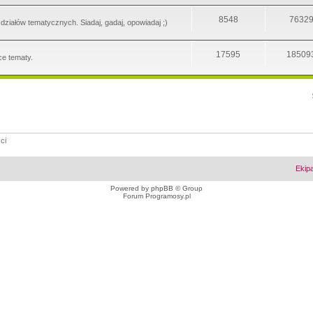
8548
7632
iałów tematycznych. Siadaj, gadaj, opowiadaj ;)
17595
18509
ce tematy.
ci
Ekip
Powered by
phpBB
© Group
Forum Programosy.pl