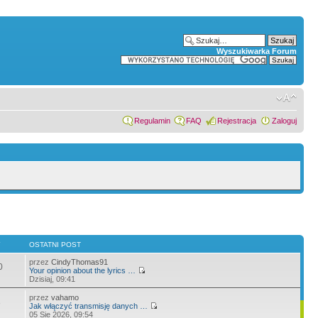
Wyszukiwarka Forum
Regulamin
FAQ
Rejestracja
Zaloguj
Y
OSTATNI POST
przez
CindyThomas91
0
Your opinion about the lyrics …
Dzisiaj, 09:41
przez
vahamo
3
Jak włączyć transmisję danych …
05 Sie 2026, 09:54