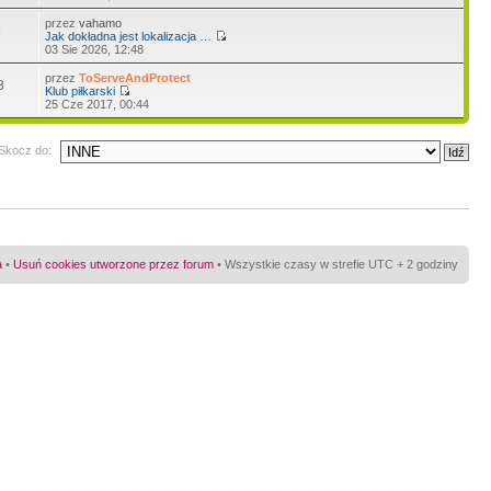
przez
vahamo
9
Jak dokładna jest lokalizacja …
03 Sie 2026, 12:48
przez
ToServeAndProtect
3
Klub piłkarski
25 Cze 2017, 00:44
Skocz do:
a
•
Usuń cookies utworzone przez forum
• Wszystkie czasy w strefie UTC + 2 godziny