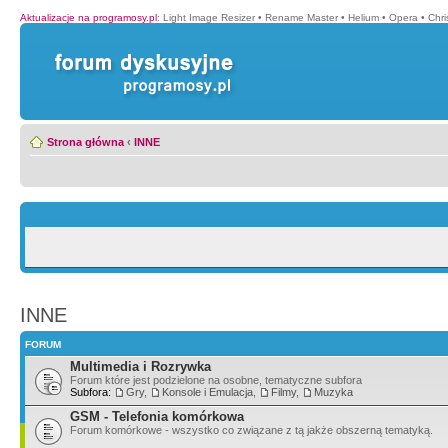
Aktualizacje na programosy.pl
:
Light Image Resizer
•
Rename Master
•
Helium
•
Opera
•
Chr
Strona główna
‹
INNE
INNE
FORUM
Multimedia i Rozrywka
Forum które jest podzielone na osobne, tematyczne subfora
Subfora:
Gry
,
Konsole i Emulacja
,
Filmy
,
Muzyka
GSM - Telefonia komórkowa
Forum komórkowe - wszystko co związane z tą jakże obszerną tematyką.