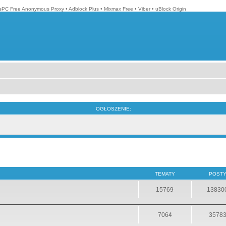
isPC Free Anonymous Proxy
•
Adblock Plus
•
Mixmax Free
•
Viber
•
uBlock Origin
OGŁOSZENIE:
TEMATY
POST
15769
13830
7064
3578