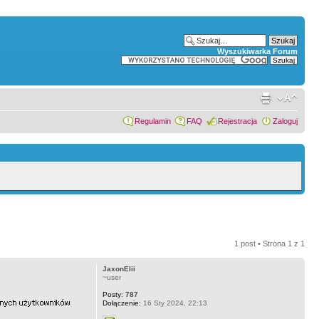
Wyszukiwarka Forum
Regulamin
FAQ
Rejestracja
Zaloguj
1 post • Strona
1
z
1
JaxonElii
~user
Posty:
787
Dołączenie:
16 Sty 2024, 22:13