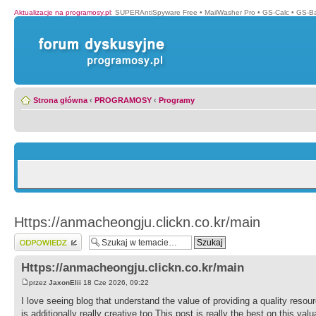
Aktualizacje na programosy.pl
:
SUPERAntiSpyware Free
•
MailWasher Pro
•
GS-Calc
•
GS-B
Strona główna
‹
PROGRAMOSY
‹
Programy
Https://anmacheongju.clickn.co.kr/main
Wyślij odpowiedź
Https://anmacheongju.clickn.co.kr/main
przez
JaxonElii
18 Cze 2026, 09:22
I love seeing blog that understand the value of providing a quality resourc
is additionally really creative too.This post is really the best on this val