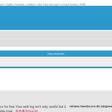
ase
•
Calibre Portable
•
Calibre
•
360 Total Security
•
n-Track Studio
•
AIMP
OGŁOSZENIE:
e for free.Your web log isn’t only useful but it
uable topic.
청주출장마사지