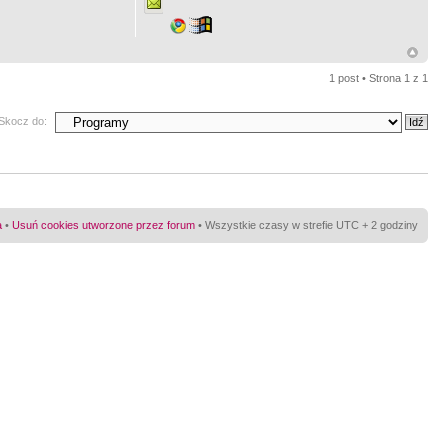
1 post • Strona
1
z
1
Skocz do:
a
•
Usuń cookies utworzone przez forum
• Wszystkie czasy w strefie UTC + 2 godziny