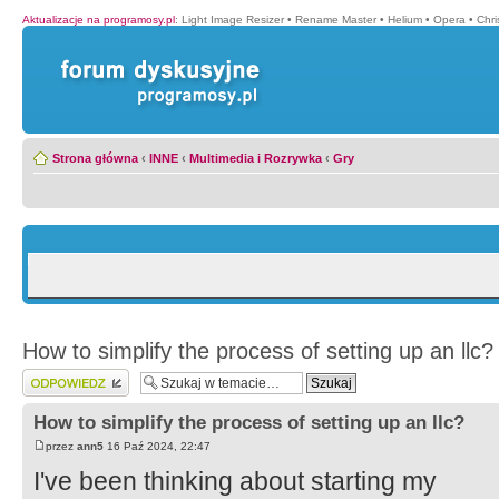
Aktualizacje na programosy.pl
:
Light Image Resizer
•
Rename Master
•
Helium
•
Opera
•
Chr
Strona główna
‹
INNE
‹
Multimedia i Rozrywka
‹
Gry
How to simplify the process of setting up an llc?
Wyślij odpowiedź
How to simplify the process of setting up an llc?
przez
ann5
16 Paź 2024, 22:47
I've been thinking about starting my