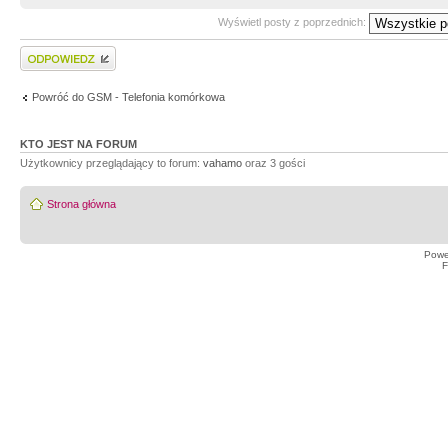
Wyświetl posty z poprzednich:
Wyślij odpowiedź
Powróć do GSM - Telefonia komórkowa
KTO JEST NA FORUM
Użytkownicy przeglądający to forum:
vahamo
oraz 3 gości
Strona główna
Powe
F