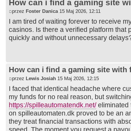
How can i find a gaming site w
przez
Foster Danica
15 Maj 2026, 12:11
I am tired of waiting forever to receive 
casinos. Is there a verified platform tha
quickly and without unnecessary delays
How can i find a gaming site with
przez
Lewis Josiah
15 Maj 2026, 12:15
I faced that identical headache where c
my funds for no real reason, but switchin
https://spilleautomatendk.net/
eliminated t
on spilleautomaten.dk proved to be an
they treat financial transactions with ab
speed. The moment you request a payout