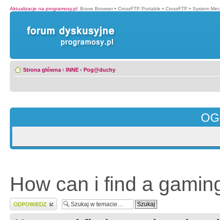
Aktualizacje na programosy.pl
:
Brave Browser
•
CrossFTP Portable
•
CrossFTP
•
System Mec
Strona główna
‹
INNE
‹
Pog@duchy
OG
How can i find a gaming
Wyślij odpowiedź