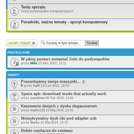
Testy sprzętu
Testy podzespołów komputerowych
Poradniki, ważne tematy - sprzęt komputerowy
Wyślij nowy temat
PRZYKLEJONE
W jakiej postaci wstawiać linki do podzespołów
przez
Mike
23 Wrz 2007, 13:11
TEMATY
Prezentujemy swoje maszynki... :)
przez
KaRi
19 Cze 2011, 18:50
Space apk: download mods that actually work
przez
yoyokhan
06 Paź 2025, 13:01
Kasowanie danych z dysku degausserem
przez
marko129
23 Maj 2014, 12:55
Niewykrywalny dysk ide pod adapter usb
przez
Bosky
22 Maj 2014, 12:15
Dobór zasilacza do zestawu