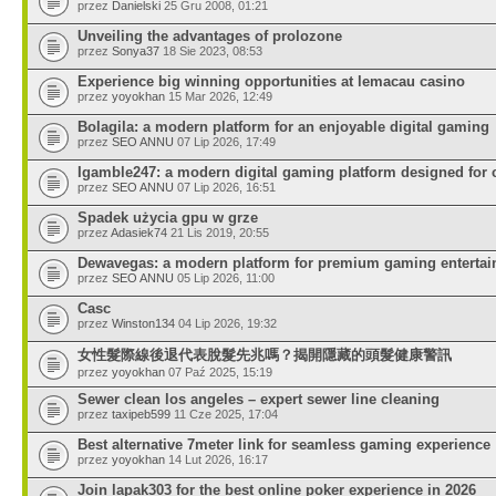
przez
Danielski
25 Gru 2008, 01:21
Unveiling the advantages of prolozone
przez
Sonya37
18 Sie 2023, 08:53
Experience big winning opportunities at lemacau casino
przez
yoyokhan
15 Mar 2026, 12:49
Bolagila: a modern platform for an enjoyable digital gaming
przez
SEO ANNU
07 Lip 2026, 17:49
Igamble247: a modern digital gaming platform designed for 
przez
SEO ANNU
07 Lip 2026, 16:51
Spadek użycia gpu w grze
przez
Adasiek74
21 Lis 2019, 20:55
Dewavegas: a modern platform for premium gaming enterta
przez
SEO ANNU
05 Lip 2026, 11:00
Casc
przez
Winston134
04 Lip 2026, 19:32
女性髮際線後退代表脫髮先兆嗎？揭開隱藏的頭髮健康警訊
przez
yoyokhan
07 Paź 2025, 15:19
Sewer clean los angeles – expert sewer line cleaning
przez
taxipeb599
11 Cze 2025, 17:04
Best alternative 7meter link for seamless gaming experience
przez
yoyokhan
14 Lut 2026, 16:17
Join lapak303 for the best online poker experience in 2026