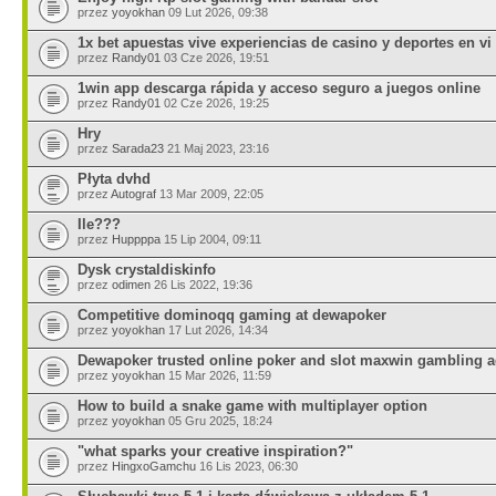
przez
yoyokhan
09 Lut 2026, 09:38
1x bet apuestas vive experiencias de casino y deportes en vi
przez
Randy01
03 Cze 2026, 19:51
1win app descarga rápida y acceso seguro a juegos online
przez
Randy01
02 Cze 2026, 19:25
Hry
przez
Sarada23
21 Maj 2023, 23:16
Płyta dvhd
przez
Autograf
13 Mar 2009, 22:05
Ile???
przez
Huppppa
15 Lip 2004, 09:11
Dysk crystaldiskinfo
przez
odimen
26 Lis 2022, 19:36
Competitive dominoqq gaming at dewapoker
przez
yoyokhan
17 Lut 2026, 14:34
Dewapoker trusted online poker and slot maxwin gambling 
przez
yoyokhan
15 Mar 2026, 11:59
How to build a snake game with multiplayer option
przez
yoyokhan
05 Gru 2025, 18:24
"what sparks your creative inspiration?"
przez
HingxoGamchu
16 Lis 2023, 06:30