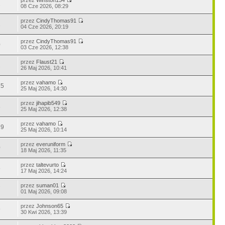
2
08 Cze 2026, 08:29
przez
CindyThomas91
1
04 Cze 2026, 20:19
przez
CindyThomas91
0
03 Cze 2026, 12:38
przez
Flaust21
1
26 Maj 2026, 10:41
przez
vahamo
75
25 Maj 2026, 14:30
przez
jihapib549
8
25 Maj 2026, 12:38
przez
vahamo
79
25 Maj 2026, 10:14
przez
everuniform
0
18 Maj 2026, 11:35
przez
taltevurto
5
17 Maj 2026, 14:24
przez
suman01
7
01 Maj 2026, 09:08
przez
Johnson65
9
30 Kwi 2026, 13:39