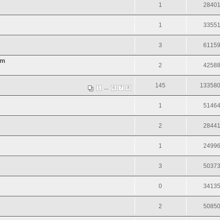
1
2840
1
3355
3
6115
sm
2
4258
145
13358
...
1
6
7
8
1
5146
2
2844
1
2499
3
5037
0
3413
2
5085