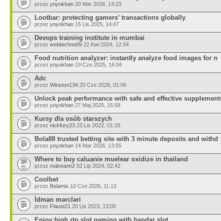
przez
yoyokhan
20 Mar 2026, 14:23
Lootbar: protecting gamers’ transactions globally
przez
yoyokhan
15 Lis 2025, 14:47
Devops training institute in mumbai
przez
webtechno09
22 Kwi 2024, 12:34
Food nutrition analyzer: instantly analyze food images for n
przez
yoyokhan
19 Cze 2025, 16:04
Adc
przez
Winston134
20 Cze 2026, 01:06
Unlock peak performance with safe and effective supplement
przez
yoyokhan
27 Maj 2025, 15:58
Kursy dla osób starszych
przez
nickfury23
23 Lis 2022, 01:26
Bola88 trusted betting site with 3 minute deposits and withd
przez
yoyokhan
14 Mar 2026, 13:55
Where to buy caluanie muelear oxidize in thailand
przez
makeann2
02 Lip 2024, 02:42
Coolbet
przez
Belamis
10 Cze 2026, 11:13
İdman mərcləri
przez
Flaust21
20 Lis 2023, 13:05
Enjoy high rtp slot gaming with bandar slot