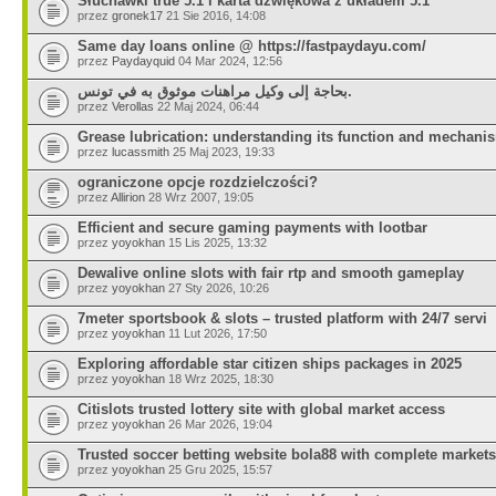
Słuchawki true 5.1 i karta dźwiękowa z układem 5.1
przez
gronek17
21 Sie 2016, 14:08
Same day loans online @ https://fastpaydayu.com/
przez
Paydayquid
04 Mar 2024, 12:56
بحاجة إلى وكيل مراهنات موثوق به في تونس.
przez
Verollas
22 Maj 2024, 06:44
Grease lubrication: understanding its function and mechani
przez
lucassmith
25 Maj 2023, 19:33
ograniczone opcje rozdzielczości?
przez
Allirion
28 Wrz 2007, 19:05
Efficient and secure gaming payments with lootbar
przez
yoyokhan
15 Lis 2025, 13:32
Dewalive online slots with fair rtp and smooth gameplay
przez
yoyokhan
27 Sty 2026, 10:26
7meter sportsbook & slots – trusted platform with 24/7 servi
przez
yoyokhan
11 Lut 2026, 17:50
Exploring affordable star citizen ships packages in 2025
przez
yoyokhan
18 Wrz 2025, 18:30
Citislots trusted lottery site with global market access
przez
yoyokhan
26 Mar 2026, 19:04
Trusted soccer betting website bola88 with complete markets
przez
yoyokhan
25 Gru 2025, 15:57