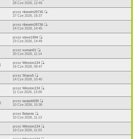
9
28 Cze 2026, 12:49
przez
ribewim28736
2
27 Cze 2026, 16:37
przez
ribewim28736
7
24 Cze 2026, 14:45
przez
steve1994
0
23 Cze 2026, 14:49
przez
suman01
9
20 Cze 2026, 11:14
przez
Winston134
1
16 Cze 2026, 09:47
przez
Shanu5
3
14 Cze 2026, 10:40
przez
Winston134
8
11 Cze 2026, 13:09
przez
taxipeb599
6
10 Cze 2026, 15:38
przez
Belamis
5
10 Cze 2026, 11:13
przez
Winston134
3
10 Cze 2026, 11:03
przez
Winston134