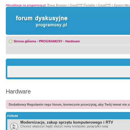
Aktualizacje na programosy.pl
:
Brave Browser
•
CrossFTP Portable
•
CrossFTP
•
System Mec
Strona główna
‹
PROGRAMOSY
‹
Hardware
Hardware
Dodatkowy Regulamin tego forum, koniecznie przeczytaj, aby Twój temat nie zo
FORUM
Modernizacje, zakup sprzętu komputerowego i RTV
Chcesz ulepszyć bądź złożyć nowy komputer, pytaj tylko tutaj