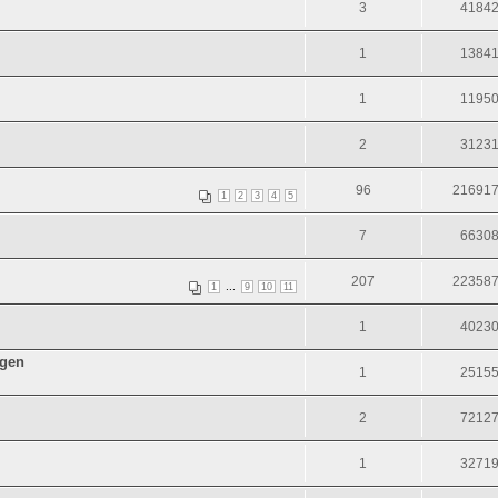
3
4184
1
1384
1
1195
2
3123
96
21691
1
2
3
4
5
7
6630
207
22358
...
1
9
10
11
1
4023
agen
1
2515
2
7212
1
3271