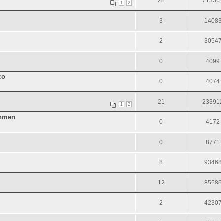
28
71336
1
2
3
1408
2
3054
0
4099
co
0
4074
21
23391
1
2
inmen
0
4172
0
8771
8
9346
12
8558
2
4230