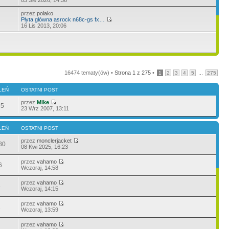
przez
polako
Płyta główna asrock n68c-gs fx…
16 Lis 2013, 20:06
16474 tematy(ów) •
Strona
1
z
275
•
...
1
2
3
4
5
275
LEŃ
OSTATNI POST
przez
Mike
85
23 Wrz 2007, 13:11
LEŃ
OSTATNI POST
przez
monclerjacket
80
08 Kwi 2025, 16:23
przez
vahamo
6
Wczoraj, 14:58
przez
vahamo
6
Wczoraj, 14:15
przez
vahamo
1
Wczoraj, 13:59
przez
vahamo
1