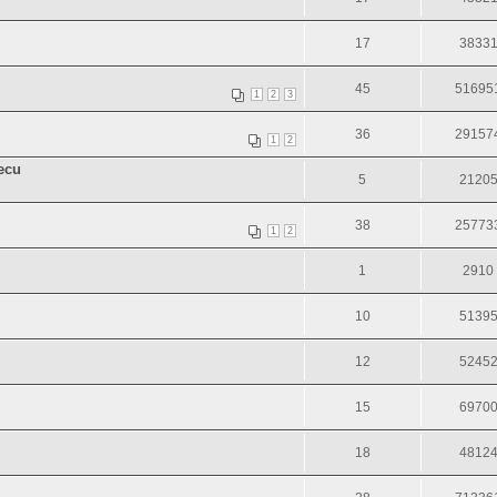
17
3833
45
51695
1
2
3
36
29157
1
2
ecu
5
2120
38
25773
1
2
1
2910
10
5139
12
5245
15
6970
18
4812