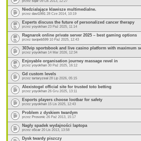
przez
sqar
09 Lis 2013, 12:27
Niedzialające klawisze multimedialne.
przez
davi1991
28 Cze 2014, 10:19
Experts discuss the future of personalized cancer therapy
przez
yoyokhan
23 Paź 2025, 11:14
Ragnarok online private server 2025 – best gaming options
przez
taxipeb599
10 Paź 2025, 12:43
303vip sportsbook and live casino platform with maximum s
przez
yoyokhan
14 Mar 2026, 12:34
Enjoyable organisation journey massage revel in
przez
yoyokhan
30 Paź 2025, 16:12
Gd custom levels
przez
tartaryzeal
28 Lip 2026, 05:15
Alexistogel official site for trusted toto betting
przez
yoyokhan
26 Gru 2025, 13:11
Esports players choose lootbar for safety
przez
yoyokhan
15 Lis 2025, 12:43
Problem z dyskiem twardym
przez
Prosonic
26 Paź 2013, 15:17
Nagły spadek wydajności laptopa
przez
o5car
20 Lis 2013, 13:58
Dysk twardy piszczy