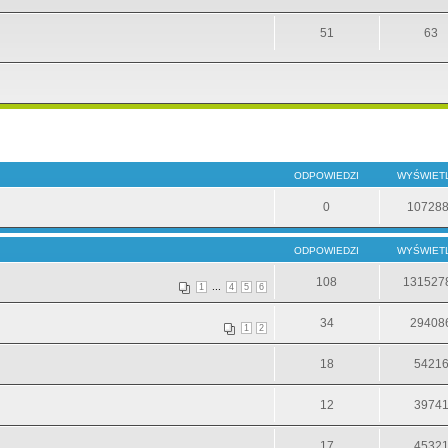
51
63
ODPOWIEDZI
WYŚWIET
0
10728
ODPOWIEDZI
WYŚWIET
108
131527
...
1
4
5
6
34
29408
1
2
18
5421
12
3974
17
4532