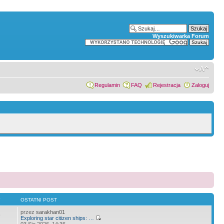
Wyszukiwarka Forum
Regulamin
FAQ
Rejestracja
Zaloguj
Y
OSTATNI POST
przez
sarakhan01
9
Exploring star citizen ships: …
03 Sie 2026, 14:36