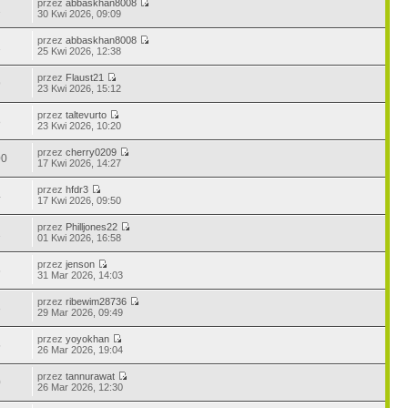
przez
abbaskhan8008
1
30 Kwi 2026, 09:09
przez
abbaskhan8008
1
25 Kwi 2026, 12:38
przez
Flaust21
9
23 Kwi 2026, 15:12
przez
taltevurto
8
23 Kwi 2026, 10:20
przez
cherry0209
00
17 Kwi 2026, 14:27
przez
hfdr3
4
17 Kwi 2026, 09:50
przez
Philljones22
1
01 Kwi 2026, 16:58
przez
jenson
6
31 Mar 2026, 14:03
przez
ribewim28736
3
29 Mar 2026, 09:49
przez
yoyokhan
5
26 Mar 2026, 19:04
przez
tannurawat
0
26 Mar 2026, 12:30