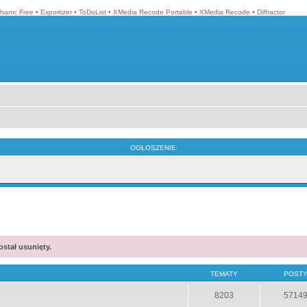
hanic Free
•
Exportizer
•
ToDoList
•
XMedia Recode Portable
•
XMedia Recode
•
Diffractor
OGŁOSZENIE:
stał usunięty.
TEMATY
POST
8203
5714