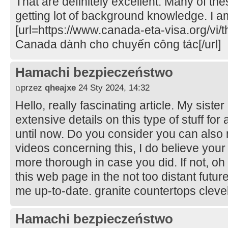
That are definitely excellent. Many of th
getting lot of background knowledge. I am
[url=https://www.canada-eta-visa.org/vi
Canada dành cho chuyến công tác[/url]
Hamachi bezpieczeństwo
przez
qheajxe
24 Sty 2024, 14:32
Hello, really fascinating article. My siste
extensive details on this type of stuff for a
until now. Do you consider you can also
videos concerning this, I do believe you
more thorough in case you did. If not, oh 
this web page in the not too distant futu
me up-to-date. granite countertops clev
Hamachi bezpieczeństwo