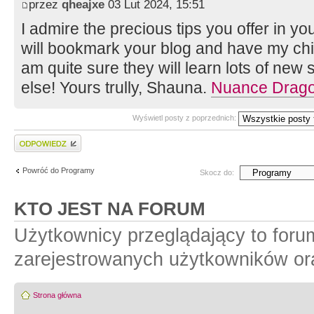
przez
qheajxe
03 Lut 2024, 15:51
I admire the precious tips you offer in you
will bookmark your blog and have my chil
am quite sure they will learn lots of new
else! Yours trully, Shauna.
Nuance Drag
Wyświetl posty z poprzednich:
Wyślij odpowiedź
Powróć do Programy
Skocz do:
KTO JEST NA FORUM
Użytkownicy przeglądający to foru
zarejestrowanych użytkowników or
Strona główna