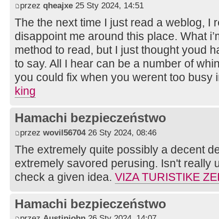
przez
qheajxe
25 Sty 2024, 14:51
The the next time I just read a weblog, I 
disappoint me around this place. What i’
method to read, but I just thought youd h
to say. All I hear can be a number of whi
you could fix when you werent too busy i
king
Hamachi bezpieczeństwo
przez
wovil56704
26 Sty 2024, 08:46
The extremely quite possibly a decent dea
extremely savored perusing. Isn't really 
check a given idea.
VIZA TURISTIKE Z
Hamachi bezpieczeństwo
przez
Austinjohn
26 Sty 2024, 14:07