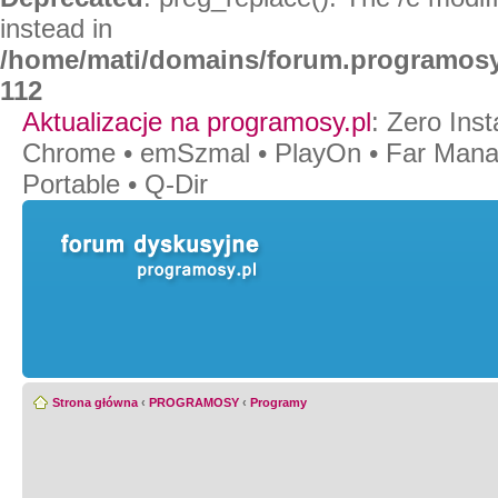
instead in
/home/mati/domains/forum.programosy
112
Aktualizacje na programosy.pl
:
Zero Insta
Chrome
•
emSzmal
•
PlayOn
•
Far Mana
Portable
•
Q-Dir
Strona główna
‹
PROGRAMOSY
‹
Programy