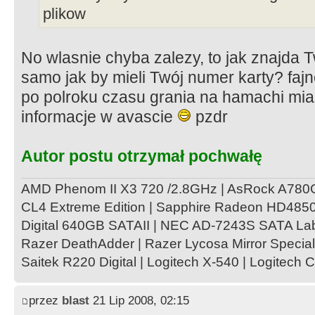
plikow
No wlasnie chyba zalezy, to jak znajda T
samo jak by mieli Twój numer karty? fajn
po polroku czasu grania na hamachi mia
informacje w avascie
pzdr
Autor postu otrzymał pochwałę
AMD Phenom II X3 720 /2.8GHz | AsRock A78
CL4 Extreme Edition | Sapphire Radeon HD4850 
Digital 640GB SATAII | NEC AD-7243S SATA Lab
Razer DeathAdder | Razer Lycosa Mirror Special
Saitek R220 Digital | Logitech X-540 | Logitech 
przez
blast
21 Lip 2008, 02:15