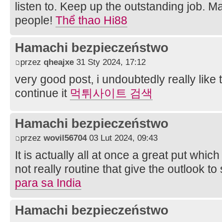
listen to. Keep up the outstanding job. Ma
people!
Thể thao Hi88
Hamachi bezpieczeństwo
przez
qheajxe
31 Sty 2024, 17:12
very good post, i undoubtedly really like 
continue it
먹튀사이트 검색
Hamachi bezpieczeństwo
przez
wovil56704
03 Lut 2024, 09:43
It is actually all at once a great put which
not really routine that give the outlook t
para sa India
Hamachi bezpieczeństwo