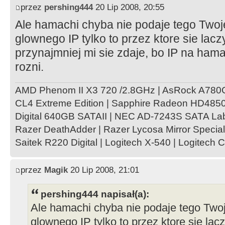
przez
pershing444
20 Lip 2008, 20:55
Ale hamachi chyba nie podaje tego Tw
glownego IP tylko to przez ktore sie lacz
przynajmniej mi sie zdaje, bo IP na ham
rozni.
AMD Phenom II X3 720 /2.8GHz | AsRock A78
CL4 Extreme Edition | Sapphire Radeon HD4850 
Digital 640GB SATAII | NEC AD-7243S SATA Lab
Razer DeathAdder | Razer Lycosa Mirror Special
Saitek R220 Digital | Logitech X-540 | Logitech 
przez
Magik
20 Lip 2008, 21:01
pershing444 napisał(a):
Ale hamachi chyba nie podaje tego Tw
glownego IP tylko to przez ktore sie lac