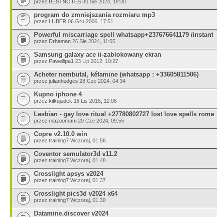
przez
BESTNOTES
30 Sie 2024, 19:30
program do zmniejszania rozmiaru mp3
przez
LUBER
06 Gru 2006, 17:51
Powerful miscarriage spell whatsapp+237676641179 /instant
przez
Drhaman
26 Sie 2024, 11:05
Samsung galaxy ace ii-zablokowany ekran
przez
Pawellipa1
23 Lip 2012, 10:27
Acheter nembutal, kétamine (whatsapp : +33605811506)
przez
julianhudges
28 Cze 2024, 04:34
Kupno iphone 4
przez
kilkujadek
16 Lis 2015, 12:08
Lesbian - gay love ritual +27780802727 lost love spells rome
przez
mazoomam
20 Cze 2024, 09:55
Copre v2.10.0 win
przez
training7
Wczoraj, 01:58
Coventor semulator3d v11.2
przez
training7
Wczoraj, 01:48
Crosslight apsys v2024
przez
training7
Wczoraj, 01:37
Crosslight pics3d v2024 x64
przez
training7
Wczoraj, 01:30
Datamine.discover v2024