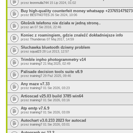
przez
leonmulla744
15 Lip 2024, 01:02
Buy high-quality counterfeit money whatsapp +237651479273
przez
BESTNOTES
26 Sie 2024, 10:06
Głośnik telefonu nie działa w jedną stronę..
przez
an
07 Sie 2016, 22:46
Koniec z roamingiem, gdzie znaleźć dokładniejsze info
przez
Thunderas
07 Maj 2017, 14:59
Słuchawka bluetooth dziwny problem
przez
squal23
28 Lut 2013, 12:57
Trimble inpho photogrammetry v14
przez
training7
21 Maj 2025, 02:49
Palisade decision tools suite v8.9
przez
training7
29 Paź 2025, 09:46
Any maze v7.33
przez
training7
01 Sie 2026, 03:23
Artioscad v25.03 build 3785 win64
przez
training7
01 Sie 2026, 03:16
Atp emtp v7.6.9
przez
training7
01 Sie 2026, 03:09
Autochart v3.0.233 2023 for autocad
przez
training7
01 Sie 2026, 03:01
Autograph pc 12.2