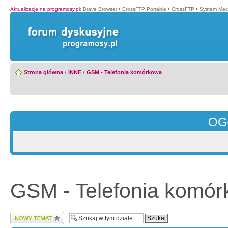
Aktualizacje na programosy.pl
:
Brave Browser
•
CrossFTP Portable
•
CrossFTP
•
System Mec
Strona główna
‹
INNE
‹
GSM - Telefonia komórkowa
OG
GSM - Telefonia komó
Wyślij nowy temat