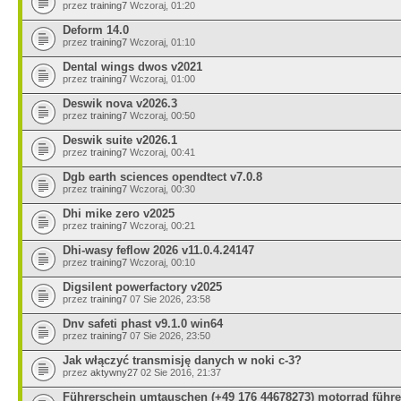
przez
training7
Wczoraj, 01:20
Deform 14.0
przez
training7
Wczoraj, 01:10
Dental wings dwos v2021
przez
training7
Wczoraj, 01:00
Deswik nova v2026.3
przez
training7
Wczoraj, 00:50
Deswik suite v2026.1
przez
training7
Wczoraj, 00:41
Dgb earth sciences opendtect v7.0.8
przez
training7
Wczoraj, 00:30
Dhi mike zero v2025
przez
training7
Wczoraj, 00:21
Dhi-wasy feflow 2026 v11.0.4.24147
przez
training7
Wczoraj, 00:10
Digsilent powerfactory v2025
przez
training7
07 Sie 2026, 23:58
Dnv safeti phast v9.1.0 win64
przez
training7
07 Sie 2026, 23:50
Jak włączyć transmisję danych w noki c-3?
przez
aktywny27
02 Sie 2016, 21:37
Führerschein umtauschen (+49 176 44678273) motorrad führe