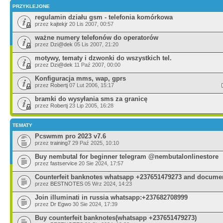
PRZYKLEJONE
regulamin działu gsm - telefonia komórkowa
przez
kajtekjr
20 Lis 2007, 00:57
ważne numery telefonów do operatorów
przez
Dzi@dek
05 Lis 2007, 21:20
motywy, tematy i dzwonki do wszystkich tel.
przez
Dzi@dek
11 Paź 2007, 00:00
Konfiguracja mms, wap, gprs
przez
Robertj
07 Lut 2006, 15:17
bramki do wysyłania sms za granicę
przez
Robertj
23 Lip 2005, 16:28
TEMATY
Pcswmm pro 2023 v7.6
przez
training7
29 Paź 2025, 10:10
Buy nembutal for beginner telegram @nembutalonlinestore
przez
fastservice
20 Sie 2024, 17:57
Counterfeit banknotes whatsapp +237651479273 and docume
przez
BESTNOTES
05 Wrz 2024, 14:23
Join illuminati in russia whatsapp:+237682708999
przez
Dr Egwo
30 Sie 2024, 17:39
Buy counterfeit banknotes(whatsapp +237651479273)