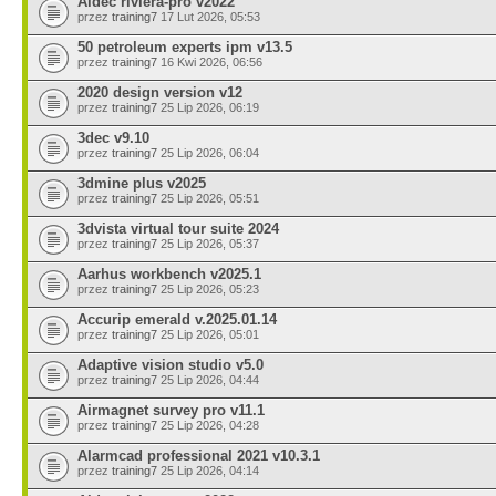
Aldec riviera-pro v2022
przez
training7
17 Lut 2026, 05:53
50 petroleum experts ipm v13.5
przez
training7
16 Kwi 2026, 06:56
2020 design version v12
przez
training7
25 Lip 2026, 06:19
3dec v9.10
przez
training7
25 Lip 2026, 06:04
3dmine plus v2025
przez
training7
25 Lip 2026, 05:51
3dvista virtual tour suite 2024
przez
training7
25 Lip 2026, 05:37
Aarhus workbench v2025.1
przez
training7
25 Lip 2026, 05:23
Accurip emerald v.2025.01.14
przez
training7
25 Lip 2026, 05:01
Adaptive vision studio v5.0
przez
training7
25 Lip 2026, 04:44
Airmagnet survey pro v11.1
przez
training7
25 Lip 2026, 04:28
Alarmcad professional 2021 v10.3.1
przez
training7
25 Lip 2026, 04:14