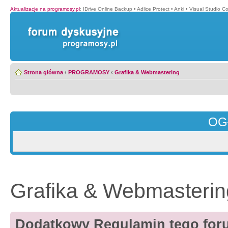
Aktualizacje na programosy.pl
:
IDrive Online Backup
•
Adlice Protect
•
Anki
•
Visual Studio C
Strona główna
‹
PROGRAMOSY
‹
Grafika & Webmastering
OG
Grafika & Webmasterin
Dodatkowy Regulamin tego forum