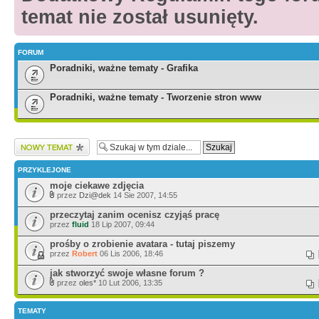
temat nie został usunięty.
FORUM
Poradniki, ważne tematy - Grafika
Poradniki, ważne tematy - Tworzenie stron www
Wyślij nowy temat
PRZYKLEJONE
moje ciekawe zdjęcia
przez
Dzi@dek
14 Sie 2007, 14:55
przeczytaj zanim ocenisz czyjąś pracę
przez
fluid
18 Lip 2007, 09:44
prośby o zrobienie avatara - tutaj piszemy
przez
Robert
06 Lis 2006, 18:46
jak stworzyć swoje własne forum ?
przez
oles*
10 Lut 2006, 13:35
TEMATY