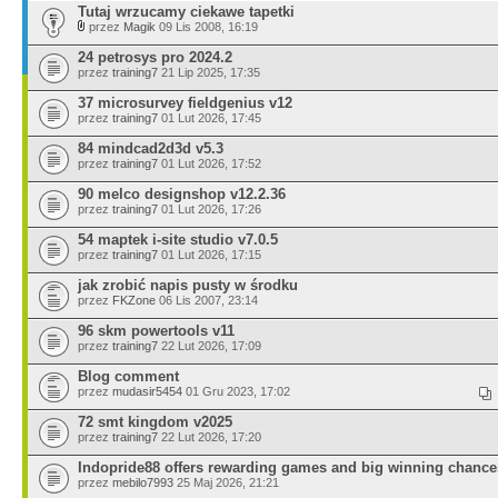
Tutaj wrzucamy ciekawe tapetki
przez
Magik
09 Lis 2008, 16:19
24 petrosys pro 2024.2
przez
training7
21 Lip 2025, 17:35
37 microsurvey fieldgenius v12
przez
training7
01 Lut 2026, 17:45
84 mindcad2d3d v5.3
przez
training7
01 Lut 2026, 17:52
90 melco designshop v12.2.36
przez
training7
01 Lut 2026, 17:26
54 maptek i-site studio v7.0.5
przez
training7
01 Lut 2026, 17:15
jak zrobić napis pusty w środku
przez
FKZone
06 Lis 2007, 23:14
96 skm powertools v11
przez
training7
22 Lut 2026, 17:09
Blog comment
przez
mudasir5454
01 Gru 2023, 17:02
72 smt kingdom v2025
przez
training7
22 Lut 2026, 17:20
Indopride88 offers rewarding games and big winning chance
przez
mebilo7993
25 Maj 2026, 21:21