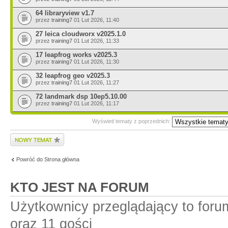
64 libraryview v1.7
przez
training7
01 Lut 2026, 11:40
27 leica cloudworx v2025.1.0
przez
training7
01 Lut 2026, 11:33
17 leapfrog works v2025.3
przez
training7
01 Lut 2026, 11:30
32 leapfrog geo v2025.3
przez
training7
01 Lut 2026, 11:27
72 landmark dsp 10ep5.10.00
przez
training7
01 Lut 2026, 11:17
Wyświetl tematy z poprzednich:
Wyślij nowy temat
Powróć do Strona główna
KTO JEST NA FORUM
Użytkownicy przeglądający to for
oraz 11 gości