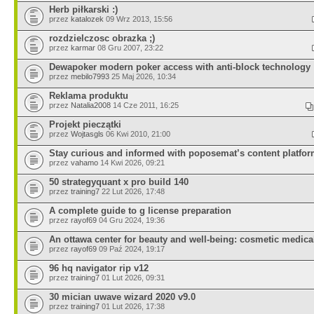
Herb piłkarski :)
przez
katalozek
09 Wrz 2013, 15:56
rozdzielczosc obrazka ;)
przez
karmar
08 Gru 2007, 23:22
Dewapoker modern poker access with anti-block technology
przez
mebilo7993
25 Maj 2026, 10:34
Reklama produktu
przez
Natalia2008
14 Cze 2011, 16:25
Projekt pieczątki
przez
Wojtasgls
06 Kwi 2010, 21:00
Stay curious and informed with poposemat’s content platfo
przez
vahamo
14 Kwi 2026, 09:21
50 strategyquant x pro build 140
przez
training7
22 Lut 2026, 17:48
A complete guide to g license preparation
przez
rayof69
04 Gru 2024, 19:36
An ottawa center for beauty and well-being: cosmetic medica
przez
rayof69
09 Paź 2024, 19:17
96 hq navigator rip v12
przez
training7
01 Lut 2026, 09:31
30 mician uwave wizard 2020 v9.0
przez
training7
01 Lut 2026, 17:38