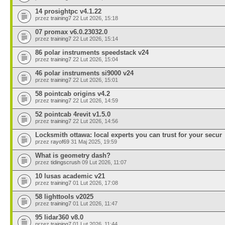
14 prosightpc v4.1.22
przez
training7
22 Lut 2026, 15:18
07 promax v6.0.23032.0
przez
training7
22 Lut 2026, 15:14
86 polar instruments speedstack v24
przez
training7
22 Lut 2026, 15:04
46 polar instruments si9000 v24
przez
training7
22 Lut 2026, 15:01
58 pointcab origins v4.2
przez
training7
22 Lut 2026, 14:59
52 pointcab 4revit v1.5.0
przez
training7
22 Lut 2026, 14:56
Locksmith ottawa: local experts you can trust for your secur
przez
rayof69
31 Maj 2025, 19:59
What is geometry dash?
przez
tidingscrush
09 Lut 2026, 11:07
10 lusas academic v21
przez
training7
01 Lut 2026, 17:08
58 lighttools v2025
przez
training7
01 Lut 2026, 11:47
95 lidar360 v8.0
przez
training7
01 Lut 2026, 11:44