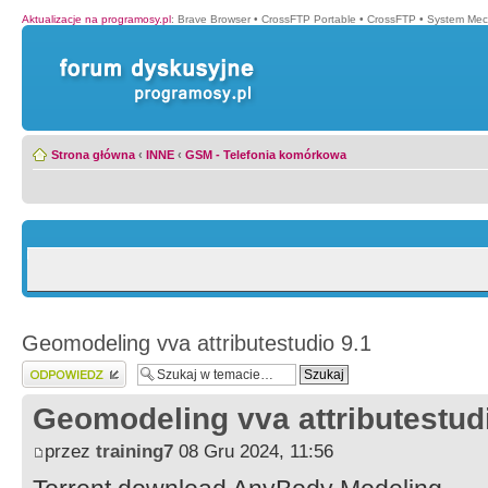
Aktualizacje na programosy.pl
:
Brave Browser
•
CrossFTP Portable
•
CrossFTP
•
System Mec
Strona główna
‹
INNE
‹
GSM - Telefonia komórkowa
Geomodeling vva attributestudio 9.1
Wyślij odpowiedź
Geomodeling vva attributestud
przez
training7
08 Gru 2024, 11:56