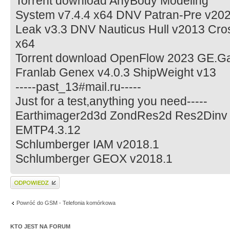
Torrent download AnyBody Modeling
System v7.4.4 x64 DNV Patran-Pre v20
Leak v3.3 DNV Nauticus Hull v2013 Cr
x64
Torrent download OpenFlow 2023 GE.Gat
Franlab Genex v4.0.3 ShipWeight v13
-----past_13#mail.ru-----
Just for a test,anything you need-----
Earthimager2d3d ZondRes2d Res2Dinv
EMTP4.3.12
Schlumberger IAM v2018.1
Schlumberger GEOX v2018.1
Wyślij odpowiedź
Powróć do GSM - Telefonia komórkowa
KTO JEST NA FORUM