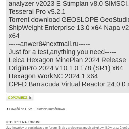
analyzer v2023 E-Stimplan v8.0 SIMSCI
Tesseral Pro v5.2.1
Torrent download GEOSLOPE GeoStudio
ShipWeight Enterprise 13.0 x64 Napa v2
x64
-----anwer8#nextmail.ru-----
Just for a test,anything you need-----
Leica Hexagon MinePlan 2024 Release
OriginPro 2024 v.10.1.0.178 (SR1) x64
Hexagon WorkNC 2024.1 x64
CPFD Barracuda Virtual Reactor 24.0.0 
Wyślij odpowiedź
Powróć do GSM - Telefonia komórkowa
KTO JEST NA FORUM
Użytkownicy przeglądający to forum: Brak zarejestrowanych użytkowników oraz 2 gośc