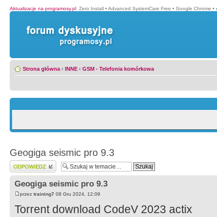
Aktualizacje na programosy.pl
:
Zero Install
•
Advanced SystemCare Free
•
Google Chrome
•
Strona główna
‹
INNE
‹
GSM - Telefonia komórkowa
Geogiga seismic pro 9.3
Wyślij odpowiedź
Geogiga seismic pro 9.3
przez
training7
08 Gru 2024, 12:09
Torrent download CodeV 2023 actix