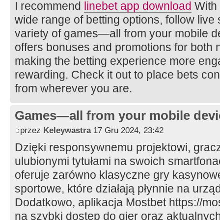
I recommend
linebet app download
With 
wide range of betting options, follow live
variety of games—all from your mobile de
offers bonuses and promotions for both 
making the betting experience more enga
rewarding. Check it out to place bets co
from wherever you are.
Games—all from your mobile devi
przez
Keleywastra
17 Gru 2024, 23:42
Dzięki responsywnemu projektowi, grac
ulubionymi tytułami na swoich smartfonac
oferuje zarówno klasyczne gry kasynowe
sportowe, które działają płynnie na urz
Dodatkowo, aplikacja Mostbet https://mo
na szybki dostęp do gier oraz aktualnych