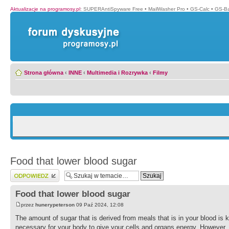
Aktualizacje na programosy.pl
:
SUPERAntiSpyware Free
•
MailWasher Pro
•
GS-Calc
•
GS-B
Strona główna
‹
INNE
‹
Multimedia i Rozrywka
‹
Filmy
Food that lower blood sugar
Wyślij odpowiedź
Food that lower blood sugar
przez
hunerypeterson
09 Paź 2024, 12:08
The amount of sugar that is derived from meals that is in your blood is 
necessary for your body to give your cells and organs energy. However,