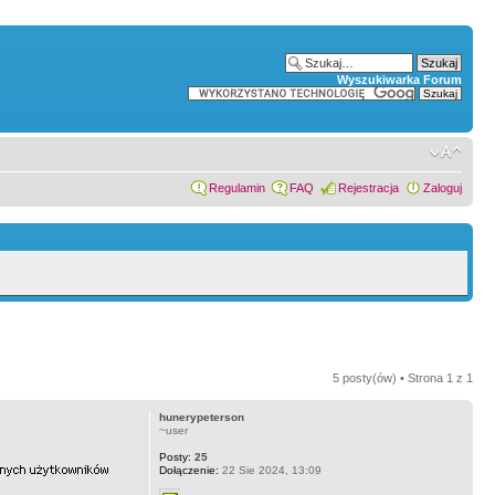
Wyszukiwarka Forum
Regulamin
FAQ
Rejestracja
Zaloguj
5 posty(ów) • Strona
1
z
1
hunerypeterson
~user
Posty:
25
Dołączenie:
22 Sie 2024, 13:09