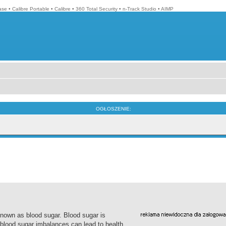
ase
•
Calibre Portable
•
Calibre
•
360 Total Security
•
n-Track Studio
•
AIMP
OGŁOSZENIE:
known as blood sugar. Blood sugar is
 blood sugar imbalances can lead to health