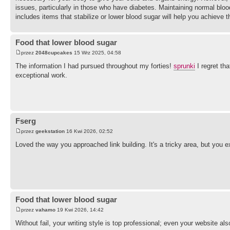
issues, particularly in those who have diabetes. Maintaining normal bloo
includes items that stabilize or lower blood sugar will help you achieve th
Food that lower blood sugar
przez
2048cupcakes
15 Wrz 2025, 04:58
The information I had pursued throughout my forties!
sprunki
I regret tha
exceptional work.
Fserg
przez
geekstation
16 Kwi 2026, 02:52
Loved the way you approached link building. It's a tricky area, but you e
Food that lower blood sugar
przez
vahamo
19 Kwi 2026, 14:42
Without fail, your writing style is top professional; even your website a