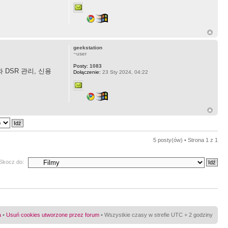
geekstation
~user
Posty:
1083
DSR 관리, 신용
Dołączenie:
23 Sty 2024, 04:22
5 posty(ów) • Strona
1
z
1
Skocz do:
a
•
Usuń cookies utworzone przez forum
• Wszystkie czasy w strefie UTC + 2 godziny