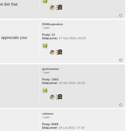
d diet that
2048cupcakes
~user
Posty:
13
 appreciate your
Dołączenie:
17 Cze 2024, 03:25
geekstation
~user
Posty:
1083
Dołączenie:
23 Sty 2024, 04:22
vahamo
~user
Posty:
8089
Dołączenie:
19 Lis 2022, 17:16