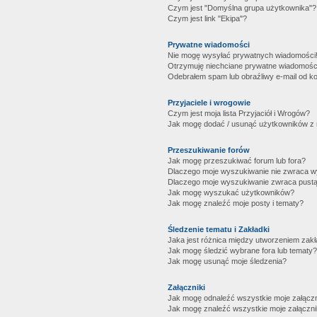
Czym jest "Domyślna grupa użytkownika"?
Czym jest link "Ekipa"?
Prywatne wiadomości
Nie mogę wysyłać prywatnych wiadomości
Otrzymuję niechciane prywatne wiadomośc
Odebrałem spam lub obraźliwy e-mail od ko
Przyjaciele i wrogowie
Czym jest moja lista Przyjaciół i Wrogów?
Jak mogę dodać / usunąć użytkowników z mo
Przeszukiwanie forów
Jak mogę przeszukiwać forum lub fora?
Dlaczego moje wyszukiwanie nie zwraca 
Dlaczego moje wyszukiwanie zwraca pustą
Jak mogę wyszukać użytkowników?
Jak mogę znaleźć moje posty i tematy?
Śledzenie tematu i Zakładki
Jaka jest różnica między utworzeniem zakł
Jak mogę śledzić wybrane fora lub tematy?
Jak mogę usunąć moje śledzenia?
Załączniki
Jak mogę odnaleźć wszystkie moje załączn
Jak mogę znaleźć wszystkie moje załączni