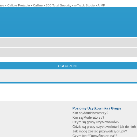
ase
•
Calibre Portable
•
Calibre
•
360 Total Security
•
n-Track Studio
•
AIMP
OGŁOSZENIE:
Poziomy Użytkownika i Grupy
Kim są Administratorzy?
Kim są Moderatorzy?
Czym są grupy użytkowników?
Gdzie są grupy użytkowników i jak do nic
Jak mogę zostać przywódcą grupy?
Czym jest "Domyślna grupa"?