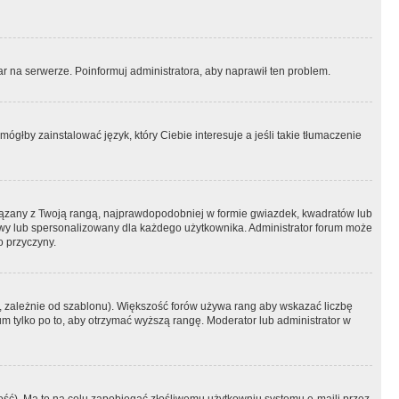
r na serwerze. Poinformuj administratora, aby naprawił ten problem.
ógłby zainstalować język, który Ciebie interesuje a jeśli takie tłumaczenie
iązany z Twoją rangą, najprawdopodobniej w formie gwiazdek, kwadratów lub
atowy lub spersonalizowany dla każdego użytkownika. Administrator forum może
o przyczyny.
, zależnie od szablonu). Większość forów używa rang aby wskazać liczbę
um tylko po to, aby otrzymać wyższą rangę. Moderator lub administrator w