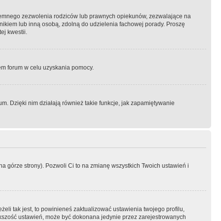
semnego zezwolenia rodziców lub prawnych opiekunów, zezwalające na
awnikiem lub inną osobą, zdolną do udzielenia fachowej porady. Proszę
j kwestii.
orem forum w celu uzyskania pomocy.
. Dzięki nim działają również takie funkcje, jak zapamiętywanie
a górze strony). Pozwoli Ci to na zmianę wszystkich Twoich ustawień i
li tak jest, to powinieneś zaktualizować ustawienia twojego profilu,
większość ustawień, może być dokonana jedynie przez zarejestrowanych