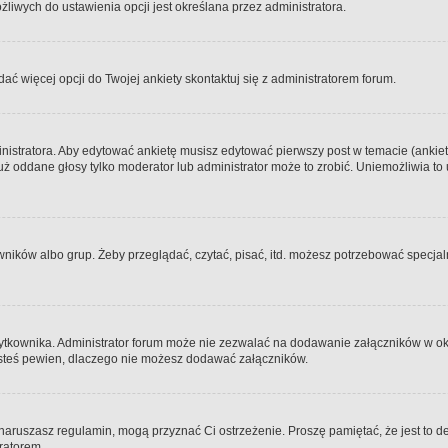
iwych do ustawienia opcji jest określana przez administratora.
dać więcej opcji do Twojej ankiety skontaktuj się z administratorem forum.
nistratora. Aby edytować ankietę musisz edytować pierwszy post w temacie (ankieta
y już oddane głosy tylko moderator lub administrator może to zrobić. Uniemożliwia
ków albo grup. Żeby przeglądać, czytać, pisać, itd. możesz potrzebować specjalny
ytkownika. Administrator forum może nie zezwalać na dodawanie załączników w o
 jesteś pewien, dlaczego nie możesz dodawać załączników.
e naruszasz regulamin, mogą przyznać Ci ostrzeżenie. Proszę pamiętać, że jest to d
tratorem.