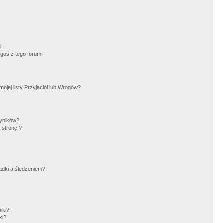
!
i!
goś z tego forum!
jej listy Przyjaciół lub Wrogów?
wyników?
 stronę!?
adki a śledzeniem?
iki?
ki?