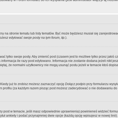
dowany w Forum formularz do ich wysyłania (jeśli administrator włączył tą możliw
zny na stronie tematu lub listy tematów. Być może będziesz musiał się zarejestr
żesz edytować swoje posty na tym forum, itp.
).
 tylko swoje posty. Aby zmienić post (czasem jest to możliwe tylko przez jakiś cz
informacja ile razy post edytowano. Informacja nie zostanie dodana jeżeli nikt je
iętaj, że normalni użytkownicy nie mogą usunąć postu jeżeli w temacie ktoś dopisał
 Kiedy już to zrobisz możesz zaznaczyć opcję
Dołącz podpis
przy formularzu wysy
m profilu (za każdym razem pisząc post możesz zadecydować o nie dodawaniu do 
wszy post w temacie, jeśli masz odpowiednie uprawnienia) powinieneś widzieć formu
uł ankiety i podać przynajmniej dwie opcje (każdą opcję wpisujesz w nowej linii).