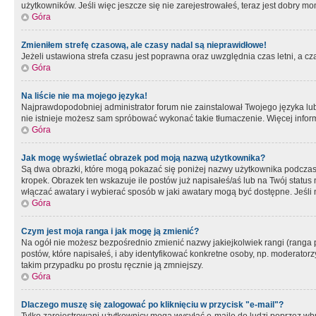
użytkowników. Jeśli więc jeszcze się nie zarejestrowałeś, teraz jest dobry mo
Góra
Zmieniłem strefę czasową, ale czasy nadal są nieprawidłowe!
Jeżeli ustawiona strefa czasu jest poprawna oraz uwzględnia czas letni, a c
Góra
Na liście nie ma mojego języka!
Najprawdopodobniej administrator forum nie zainstalował Twojego języka lub n
nie istnieje możesz sam spróbować wykonać takie tłumaczenie. Więcej inform
Góra
Jak mogę wyświetlać obrazek pod moją nazwą użytkownika?
Są dwa obrazki, które mogą pokazać się poniżej nazwy użytkownika podczas
kropek. Obrazek ten wskazuje ile postów już napisałeś/aś lub na Twój status
włączać awatary i wybierać sposób w jaki awatary mogą być dostępne. Jeśli n
Góra
Czym jest moja ranga i jak mogę ją zmienić?
Na ogół nie możesz bezpośrednio zmienić nazwy jakiejkolwiek rangi (ranga 
postów, które napisałeś, i aby identyfikować konkretne osoby, np. moderator
takim przypadku po prostu ręcznie ją zmniejszy.
Góra
Dlaczego muszę się zalogować po kliknięciu w przycisk "e-mail"?