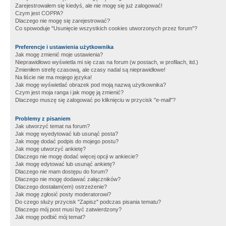
Zarejestrowałem się kiedyś, ale nie mogę się już zalogować!
Czym jest COPPA?
Dlaczego nie mogę się zarejestrować?
Co spowoduje "Usunięcie wszystkich cookies utworzonych przez forum"?
Preferencje i ustawienia użytkownika
Jak mogę zmienić moje ustawienia?
Nieprawidłowo wyświetla mi się czas na forum (w postach, w profilach, itd.)
Zmieniłem strefę czasową, ale czasy nadal są nieprawidłowe!
Na liście nie ma mojego języka!
Jak mogę wyświetlać obrazek pod moją nazwą użytkownika?
Czym jest moja ranga i jak mogę ją zmienić?
Dlaczego muszę się zalogować po kliknięciu w przycisk "e-mail"?
Problemy z pisaniem
Jak utworzyć temat na forum?
Jak mogę wyedytować lub usunąć posta?
Jak mogę dodać podpis do mojego postu?
Jak mogę utworzyć ankietę?
Dlaczego nie mogę dodać więcej opcji w ankiecie?
Jak mogę edytować lub usunąć ankietę?
Dlaczego nie mam dostępu do forum?
Dlaczego nie mogę dodawać załączników?
Dlaczego dostałam(em) ostrzeżenie?
Jak mogę zgłosić posty moderatorowi?
Do czego służy przycisk "Zapisz" podczas pisania tematu?
Dlaczego mój post musi być zatwierdzony?
Jak mogę podbić mój temat?