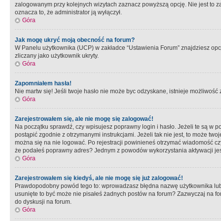
zalogowanym przy kolejnych wizytach zaznacz powyższą opcję. Nie jest to zal
oznacza to, że administrator ją wyłączył.
Góra
Jak mogę ukryć moją obecność na forum?
W Panelu użytkownika (UCP) w zakładce “Ustawienia Forum” znajdziesz opcję 
zliczany jako użytkownik ukryty.
Góra
Zapomniałem hasła!
Nie martw się! Jeśli twoje hasło nie może byc odzyskane, istnieje możliwość z
Góra
Zarejestrowałem się, ale nie mogę się zalogować!
Na początku sprawdź, czy wpisujesz poprawny login i hasło. Jeżeli te są w 
postąpić zgodnie z otrzymanymi instrukcjami. Jeżeli tak nie jest, to może 
można się na nie logować. Po rejestracji powinieneś otrzymać wiadomość czy 
że podałeś poprawny adres? Jednym z powodów wykorzystania aktywacji je
Góra
Zarejestrowałem się kiedyś, ale nie mogę się już zalogować!
Prawdopodobny powód tego to: wprowadzasz błędna nazwę użytkownika lub hasł
usunięte to być może nie pisałeś żadnych postów na forum? Zazwyczaj na fo
do dyskusji na forum.
Góra