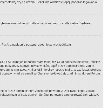
ternetowej czy na uczelni. Jeżeli nie widzisz tej opcji podczas logowania
tkowników online tylko dla administratorów oraz dla siebie. Będziesz
 hasła
a następnie postępuj zgodnie ze wskazówkami.
e COPPA i kliknąłeś odnośnik
Mam mniej niż 13 lat
podczas rejestracji, musisz
kont, bądź przez samych użytkowników, bądź przez administratora, zanim
cjami w nim zawartymi, a jeśli nie otrzymałeś e-maila, to czy jesteś pewien,
ś poprawmy adres e-mail spróbuj skontaktować się z administratorem Forum.
ięte przez administratora z jakiegoś powodu. Jeżeli Twoje konto zostało
iejszyć rozmiar bazy danych. Spróbuj ponownie zarejestrować się i włączyć