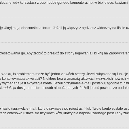
ecane, gdy korzystasz z ogólnodostępnego komputera, np. w bibliotece, kawiarni in
Ukryj moją obecność na forum. Jeżeli ją włączysz będziesz widoczny na liście uży
resetowania go. Aby zrobić to przejdź do strony logowania i kliknij na
Zapomniałem
porządku, to problemem może być jedna z dwóch rzeczy. Jeżeli włączone są funkcj
twoje konto wymaga aktywacji? Niektóre fora wymagają aktywacji wszystkich nowych 
wymagana jest aktywacja konta. Jeżeli otrzymałeś e-mail postępuj zgodnie z instruk
st
redukcja
dostępu do forum osób niepożądanych. Jeżeli jesteś pewien, że podałe
o (sprawdź e-mail, który otrzymałeś po rejestracji) lub Twoje konto zostało usun
rach okresowo usuwa się użytkowników, którzy nie napisali żadnego postu aby zmn