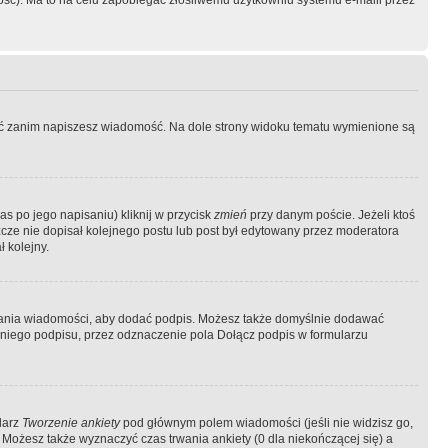
ość). Ma to na celu zapobiegać złośliwemu użytkowniu systemu e-maili przez
ować zanim napiszesz wiadomość. Na dole strony widoku tematu wymienione są
as po jego napisaniu) kliknij w przycisk
zmień
przy danym poście. Jeżeli ktoś
szcze nie dopisał kolejnego postu lub post był edytowany przez moderatora
 kolejny.
łania wiadomości, aby dodać podpis. Możesz także domyślnie dodawać
niego podpisu, przez odznaczenie pola Dołącz podpis w formularzu
larz
Tworzenie ankiety
pod głównym polem wiadomości (jeśli nie widzisz go,
 Możesz także wyznaczyć czas trwania ankiety (0 dla niekończącej się) a