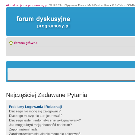
Aktualizacje na programosy.pl
:
SUPERAntiSpyware Free
•
MailWasher Pro
•
GS-Calc
•
GS-B
Strona główna
Najczęściej Zadawane Pytania
Problemy Logowania i Rejestracji
Dlaczego nie mogę się zalogować?
Dlaczego muszę się zarejestrować?
Dlaczego jestem automatycznie wylogowywany?
Jak mogę ukryć moją obecność na forum?
Zapomniałem hasła!
Zarejestrowałem się, ale nie mogę się zalogować!