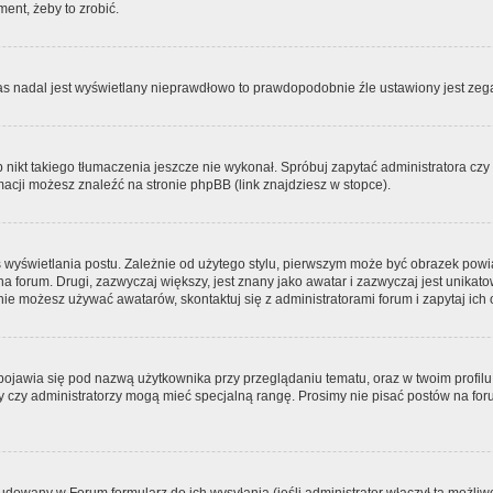
ment, żeby to zrobić.
zas nadal jest wyświetlany nieprawdłowo to prawdopodobnie źle ustawiony jest zega
ikt takiego tłumaczenia jeszcze nie wykonał. Spróbuj zapytać administratora czy m
acji możesz znaleźć na stronie phpBB (link znajdziesz w stopce).
 wyświetlania postu. Zależnie od użytego stylu, pierwszym może być obrazek pow
 na forum. Drugi, zazwyczaj większy, jest znany jako awatar i zazwyczaj jest unik
ie możesz używać awatarów, skontaktuj się z administratorami forum i zapytaj ich 
pojawia się pod nazwą użytkownika przy przeglądaniu tematu, oraz w twoim profilu
zy czy administratorzy mogą mieć specjalną rangę. Prosimy nie pisać postów na for