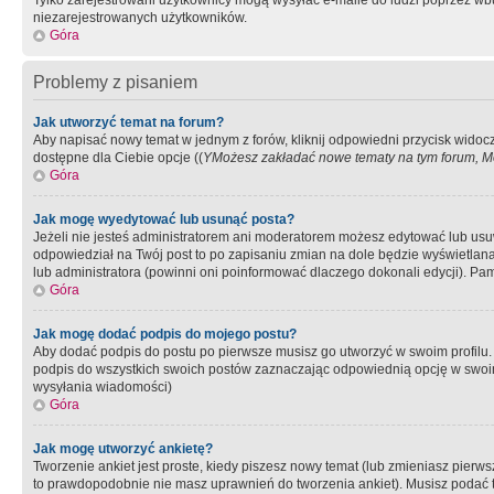
Tylko zarejestrowani użytkownicy mogą wysyłać e-maile do ludzi poprzez wbu
niezarejestrowanych użytkowników.
Góra
Problemy z pisaniem
Jak utworzyć temat na forum?
Aby napisać nowy temat w jednym z forów, kliknij odpowiedni przycisk widoc
dostępne dla Ciebie opcje ((
YMożesz zakładać nowe tematy na tym forum, Mo
Góra
Jak mogę wyedytować lub usunąć posta?
Jeżeli nie jesteś administratorem ani moderatorem możesz edytować lub usuwać
odpowiedział na Twój post to po zapisaniu zmian na dole będzie wyświetlana 
lub administratora (powinni oni poinformować dlaczego dokonali edycji). Pam
Góra
Jak mogę dodać podpis do mojego postu?
Aby dodać podpis do postu po pierwsze musisz go utworzyć w swoim profilu.
podpis do wszystkich swoich postów zaznaczając odpowiednią opcję w swoi
wysyłania wiadomości)
Góra
Jak mogę utworzyć ankietę?
Tworzenie ankiet jest proste, kiedy piszesz nowy temat (lub zmieniasz pier
to prawdopodobnie nie masz uprawnień do tworzenia ankiet). Musisz podać tyt