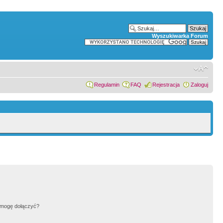
Wyszukiwarka Forum
Regulamin
FAQ
Rejestracja
Zaloguj
h mogę dołączyć?