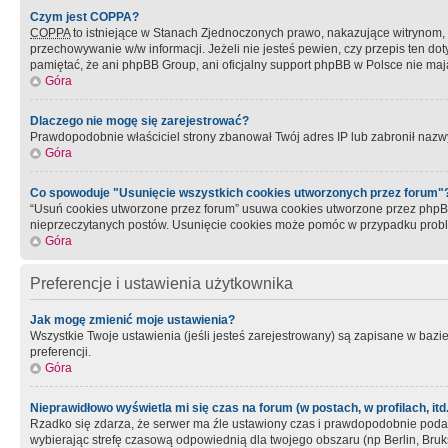
Czym jest COPPA?
COPPA
to istniejące w Stanach Zjednoczonych prawo, nakazujące witrynom
przechowywanie w/w informacji. Jeżeli nie jesteś pewien, czy przepis ten dot
pamiętać, że ani phpBB Group, ani oficjalny support phpBB w Polsce nie mają
Góra
Dlaczego nie mogę się zarejestrować?
Prawdopodobnie właściciel strony zbanował Twój adres IP lub zabronił nazwy 
Góra
Co spowoduje "Usunięcie wszystkich cookies utworzonych przez forum"
“Usuń cookies utworzone przez forum” usuwa cookies utworzone przez phpBB3
nieprzeczytanych postów. Usunięcie cookies może pomóc w przypadku pro
Góra
Preferencje i ustawienia użytkownika
Jak mogę zmienić moje ustawienia?
Wszystkie Twoje ustawienia (jeśli jesteś zarejestrowany) są zapisane w bazie 
preferencji.
Góra
Nieprawidłowo wyświetla mi się czas na forum (w postach, w profilach, itd.
Rzadko się zdarza, że serwer ma źle ustawiony czas i prawdopodobnie podane 
wybierając strefę czasową odpowiednią dla twojego obszaru (np Berlin, Bruk