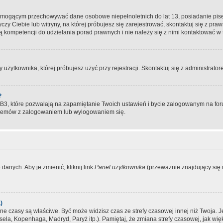
, mogącym przechowywać dane osobowe niepełnoletnich do lat 13, posiadanie pi
yczy Ciebie lub witryny, na której próbujesz się zarejestrować, skontaktuj się z pr
 kompetencji do udzielania porad prawnych i nie należy się z nimi kontaktować w te
użytkownika, której próbujesz użyć przy rejestracji. Skontaktuj się z administrat
?
, które pozwalają na zapamiętanie Twoich ustawień i bycie zalogowanym na forum
blemów z zalogowaniem lub wylogowaniem się.
danych. Aby je zmienić, kliknij link
Panel użytkownika
(przeważnie znajdujący się n
)
czasy są właściwe. Być może widzisz czas ze strefy czasowej innej niż Twoja. Jeże
sela, Kopenhaga, Madryd, Paryż itp.). Pamiętaj, że zmiana strefy czasowej, jak 