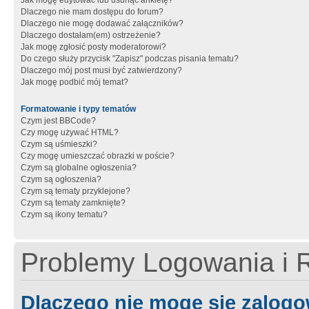
Jak mogę edytować lub usunąć ankietę?
Dlaczego nie mam dostępu do forum?
Dlaczego nie mogę dodawać załączników?
Dlaczego dostałam(em) ostrzeżenie?
Jak mogę zgłosić posty moderatorowi?
Do czego służy przycisk "Zapisz" podczas pisania tematu?
Dlaczego mój post musi być zatwierdzony?
Jak mogę podbić mój temat?
Formatowanie i typy tematów
Czym jest BBCode?
Czy mogę używać HTML?
Czym są uśmieszki?
Czy mogę umieszczać obrazki w poście?
Czym są globalne ogłoszenia?
Czym są ogłoszenia?
Czym są tematy przyklejone?
Czym są tematy zamknięte?
Czym są ikony tematu?
Problemy Logowania i R
Dlaczego nie mogę się zalog