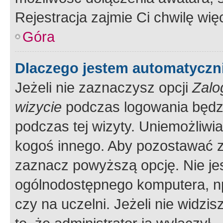
Rejestracja zajmie Ci chwilę wi
Góra
Dlaczego jestem automatycz
Jeżeli nie zaznaczysz opcji
Zalo
wizycie
podczas logowania będzi
podczas tej wizyty. Uniemożliwi
kogoś innego. Aby pozostawać 
zaznacz powyższą opcję. Nie jes
ogólnodostępnego komputera, np.
czy na uczelni. Jeżeli nie widzi