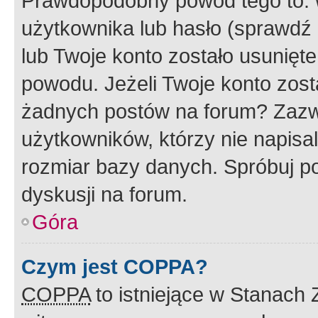
Prawdopodobny powód tego to:
użytkownika lub hasło (sprawdź e
lub Twoje konto zostało usunięte
powodu. Jeżeli Twoje konto zost
żadnych postów na forum? Zazw
użytkowników, którzy nie napisa
rozmiar bazy danych. Spróbuj po
dyskusji na forum.
Góra
Czym jest COPPA?
COPPA
to istniejące w Stanach