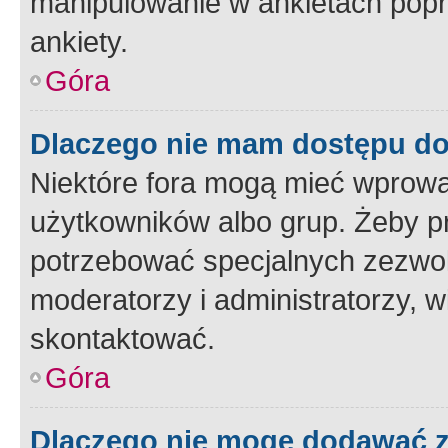
manipulowanie w ankietach popr
ankiety.
Góra
Dlaczego nie mam dostępu d
Niektóre fora mogą mieć wprowa
użytkowników albo grup. Żeby pr
potrzebować specjalnych zezwole
moderatorzy i administratorzy, w
skontaktować.
Góra
Dlaczego nie mogę dodawać 