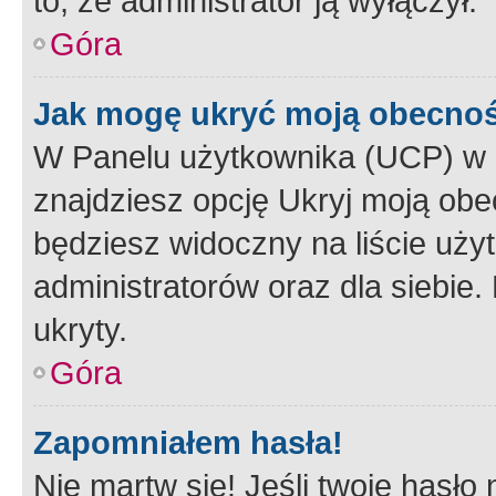
to, że administrator ją wyłączył.
Góra
Jak mogę ukryć moją obecno
W Panelu użytkownika (UCP) w 
znajdziesz opcję Ukryj moją obe
będziesz widoczny na liście użyt
administratorów oraz dla siebie.
ukryty.
Góra
Zapomniałem hasła!
Nie martw się! Jeśli twoje hasło