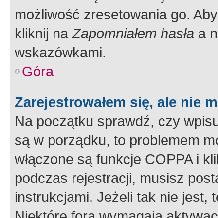
możliwość zresetowania go. Aby 
kliknij na
Zapomniałem hasła
a n
wskazówkami.
Góra
Zarejestrowałem się, ale nie 
Na początku sprawdź, czy wpisuj
są w porządku, to problemem mo
włączone są funkcje COPPA i kl
podczas rejestracji, musisz pos
instrukcjami. Jeżeli tak nie jes
Niektóre fora wymagają aktywac