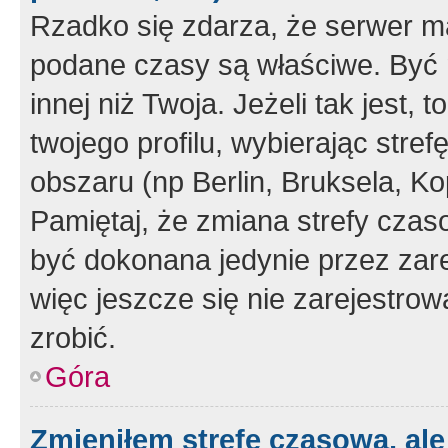
Rzadko się zdarza, że serwer m
podane czasy są właściwe. Być 
innej niż Twoja. Jeżeli tak jest,
twojego profilu, wybierając str
obszaru (np Berlin, Bruksela, Ko
Pamiętaj, że zmiana strefy czas
być dokonana jedynie przez zar
więc jeszcze się nie zarejestrow
zrobić.
Góra
Zmieniłem strefę czasową, ale