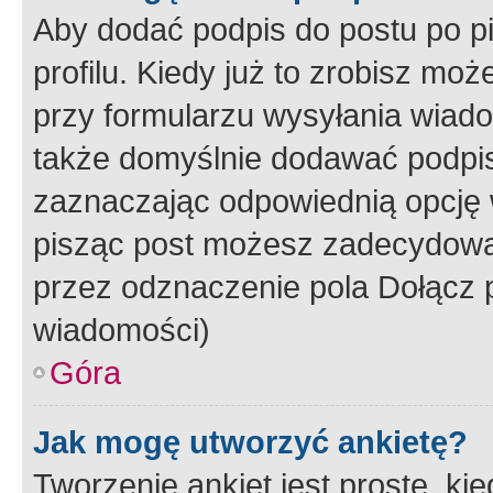
Aby dodać podpis do postu po 
profilu. Kiedy już to zrobisz m
przy formularzu wysyłania wiad
także domyślnie dodawać podpi
zaznaczając odpowiednią opcję 
pisząc post możesz zadecydowa
przez odznaczenie pola Dołącz 
wiadomości)
Góra
Jak mogę utworzyć ankietę?
Tworzenie ankiet jest proste, ki