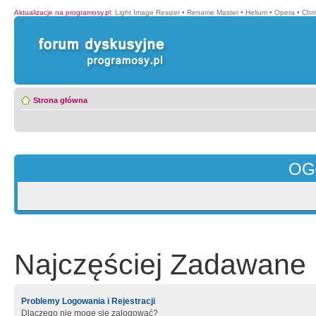
Aktualizacje na programosy.pl
:
Light Image Resizer
•
Rename Master
•
Helium
•
Opera
•
Chr
Strona główna
OG
Najczęściej Zadawane 
Problemy Logowania i Rejestracji
Dlaczego nie mogę się zalogować?