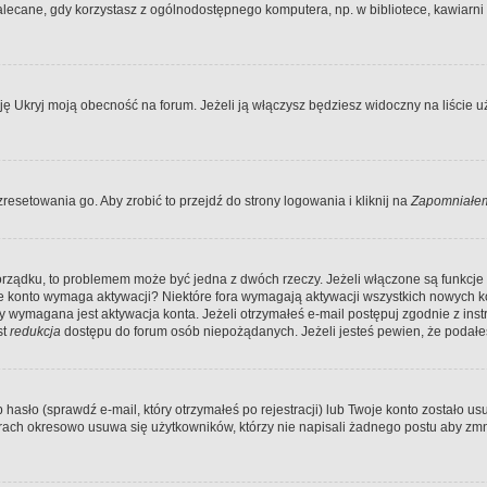
ecane, gdy korzystasz z ogólnodostępnego komputera, np. w bibliotece, kawiarni in
Ukryj moją obecność na forum. Jeżeli ją włączysz będziesz widoczny na liście uży
resetowania go. Aby zrobić to przejdź do strony logowania i kliknij na
Zapomniałem
porządku, to problemem może być jedna z dwóch rzeczy. Jeżeli włączone są funkcj
twoje konto wymaga aktywacji? Niektóre fora wymagają aktywacji wszystkich nowych 
wymagana jest aktywacja konta. Jeżeli otrzymałeś e-mail postępuj zgodnie z instruk
st
redukcja
dostępu do forum osób niepożądanych. Jeżeli jesteś pewien, że podałe
o (sprawdź e-mail, który otrzymałeś po rejestracji) lub Twoje konto zostało usun
rach okresowo usuwa się użytkowników, którzy nie napisali żadnego postu aby zmn