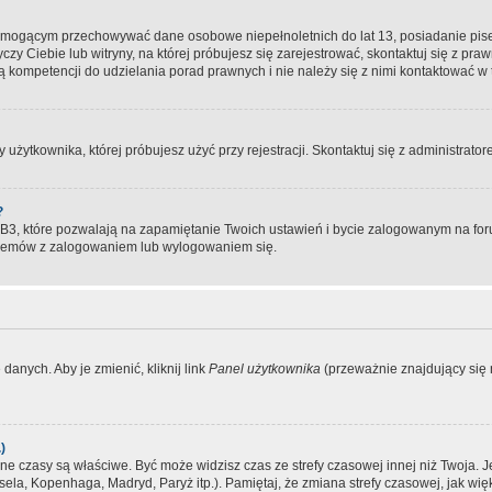
, mogącym przechowywać dane osobowe niepełnoletnich do lat 13, posiadanie pi
yczy Ciebie lub witryny, na której próbujesz się zarejestrować, skontaktuj się z pr
 kompetencji do udzielania porad prawnych i nie należy się z nimi kontaktować w te
użytkownika, której próbujesz użyć przy rejestracji. Skontaktuj się z administrat
?
, które pozwalają na zapamiętanie Twoich ustawień i bycie zalogowanym na forum
blemów z zalogowaniem lub wylogowaniem się.
danych. Aby je zmienić, kliknij link
Panel użytkownika
(przeważnie znajdujący się n
)
czasy są właściwe. Być może widzisz czas ze strefy czasowej innej niż Twoja. Jeże
sela, Kopenhaga, Madryd, Paryż itp.). Pamiętaj, że zmiana strefy czasowej, jak 