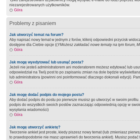
Tylko zarejestrowani użytkownicy mogą wysyłać e-maile do ludzi poprzez wbu
niezarejestrowanych użytkowników.
Góra
Problemy z pisaniem
Jak utworzyć temat na forum?
Aby napisać nowy temat w jednym z forów, kliknij odpowiedni przycisk widoc
dostępne dla Ciebie opcje ((
YMożesz zakładać nowe tematy na tym forum, Mo
Góra
Jak mogę wyedytować lub usunąć posta?
Jeżeli nie jesteś administratorem ani moderatorem możesz edytować lub usuwać
odpowiedział na Twój post to po zapisaniu zmian na dole będzie wyświetlana 
lub administratora (powinni oni poinformować dlaczego dokonali edycji). Pam
Góra
Jak mogę dodać podpis do mojego postu?
Aby dodać podpis do postu po pierwsze musisz go utworzyć w swoim profilu.
podpis do wszystkich swoich postów zaznaczając odpowiednią opcję w swoi
wysyłania wiadomości)
Góra
Jak mogę utworzyć ankietę?
Tworzenie ankiet jest proste, kiedy piszesz nowy temat (lub zmieniasz pier
to prawdopodobnie nie masz uprawnień do tworzenia ankiet). Musisz podać tyt