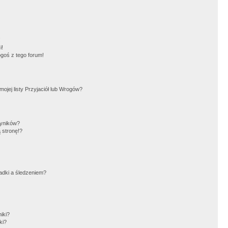
!
i!
goś z tego forum!
jej listy Przyjaciół lub Wrogów?
wyników?
 stronę!?
adki a śledzeniem?
iki?
ki?