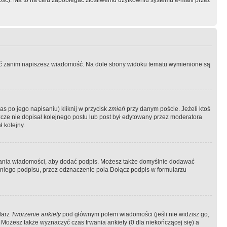
ość). Ma to na celu zapobiegać złośliwemu użytkowniu systemu e-maili przez
ować zanim napiszesz wiadomość. Na dole strony widoku tematu wymienione są
as po jego napisaniu) kliknij w przycisk
zmień
przy danym poście. Jeżeli ktoś
szcze nie dopisał kolejnego postu lub post był edytowany przez moderatora
 kolejny.
łania wiadomości, aby dodać podpis. Możesz także domyślnie dodawać
niego podpisu, przez odznaczenie pola Dołącz podpis w formularzu
larz
Tworzenie ankiety
pod głównym polem wiadomości (jeśli nie widzisz go,
 Możesz także wyznaczyć czas trwania ankiety (0 dla niekończącej się) a