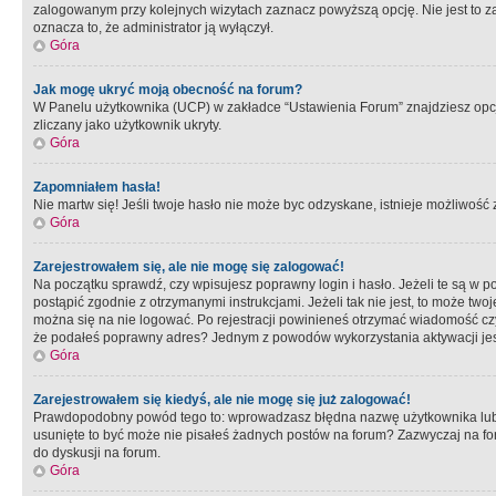
zalogowanym przy kolejnych wizytach zaznacz powyższą opcję. Nie jest to zal
oznacza to, że administrator ją wyłączył.
Góra
Jak mogę ukryć moją obecność na forum?
W Panelu użytkownika (UCP) w zakładce “Ustawienia Forum” znajdziesz opcję 
zliczany jako użytkownik ukryty.
Góra
Zapomniałem hasła!
Nie martw się! Jeśli twoje hasło nie może byc odzyskane, istnieje możliwość z
Góra
Zarejestrowałem się, ale nie mogę się zalogować!
Na początku sprawdź, czy wpisujesz poprawny login i hasło. Jeżeli te są w 
postąpić zgodnie z otrzymanymi instrukcjami. Jeżeli tak nie jest, to może 
można się na nie logować. Po rejestracji powinieneś otrzymać wiadomość czy 
że podałeś poprawny adres? Jednym z powodów wykorzystania aktywacji je
Góra
Zarejestrowałem się kiedyś, ale nie mogę się już zalogować!
Prawdopodobny powód tego to: wprowadzasz błędna nazwę użytkownika lub hasł
usunięte to być może nie pisałeś żadnych postów na forum? Zazwyczaj na fo
do dyskusji na forum.
Góra