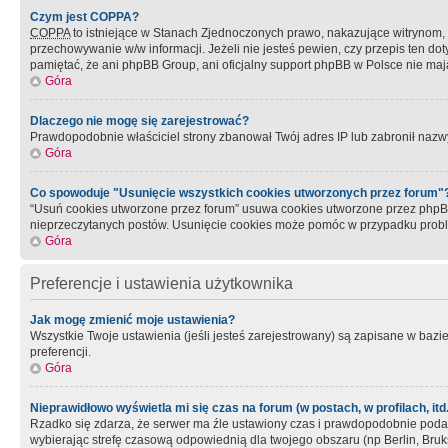
Czym jest COPPA?
COPPA
to istniejące w Stanach Zjednoczonych prawo, nakazujące witrynom
przechowywanie w/w informacji. Jeżeli nie jesteś pewien, czy przepis ten dot
pamiętać, że ani phpBB Group, ani oficjalny support phpBB w Polsce nie mają
Góra
Dlaczego nie mogę się zarejestrować?
Prawdopodobnie właściciel strony zbanował Twój adres IP lub zabronił nazwy 
Góra
Co spowoduje "Usunięcie wszystkich cookies utworzonych przez forum"
“Usuń cookies utworzone przez forum” usuwa cookies utworzone przez phpBB3
nieprzeczytanych postów. Usunięcie cookies może pomóc w przypadku pro
Góra
Preferencje i ustawienia użytkownika
Jak mogę zmienić moje ustawienia?
Wszystkie Twoje ustawienia (jeśli jesteś zarejestrowany) są zapisane w bazie 
preferencji.
Góra
Nieprawidłowo wyświetla mi się czas na forum (w postach, w profilach, itd.
Rzadko się zdarza, że serwer ma źle ustawiony czas i prawdopodobnie podane 
wybierając strefę czasową odpowiednią dla twojego obszaru (np Berlin, Bruk