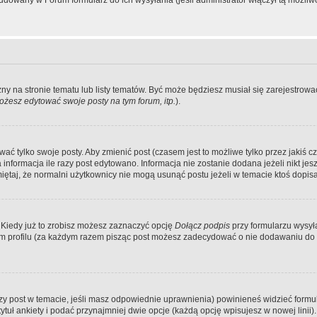
dowany w Forum formularz do ich wysyłania (jeśli administrator włączył tą możliw
zny na stronie tematu lub listy tematów. Być może będziesz musiał się zarejestr
żesz edytować swoje posty na tym forum, itp.
).
 tylko swoje posty. Aby zmienić post (czasem jest to możliwe tylko przez jakiś cz
informacja ile razy post edytowano. Informacja nie zostanie dodana jeżeli nikt je
iętaj, że normalni użytkownicy nie mogą usunąć postu jeżeli w temacie ktoś dopisał
 Kiedy już to zrobisz możesz zaznaczyć opcję
Dołącz podpis
przy formularzu wysy
m profilu (za każdym razem pisząc post możesz zadecydować o nie dodawaniu do 
wszy post w temacie, jeśli masz odpowiednie uprawnienia) powinieneś widzieć formu
uł ankiety i podać przynajmniej dwie opcje (każdą opcję wpisujesz w nowej linii).