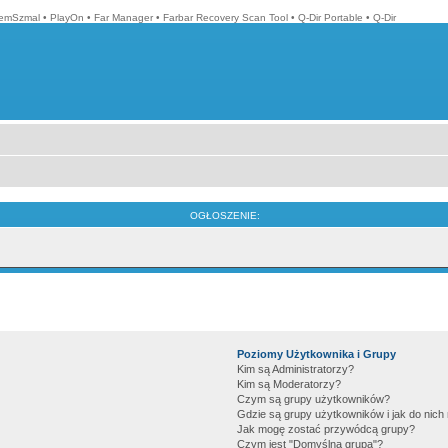
emSzmal
•
PlayOn
•
Far Manager
•
Farbar Recovery Scan Tool
•
Q-Dir Portable
•
Q-Dir
OGŁOSZENIE:
Poziomy Użytkownika i Grupy
Kim są Administratorzy?
Kim są Moderatorzy?
Czym są grupy użytkowników?
Gdzie są grupy użytkowników i jak do nic
Jak mogę zostać przywódcą grupy?
Czym jest "Domyślna grupa"?