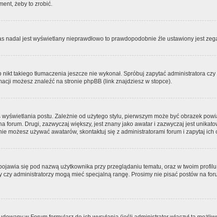
ment, żeby to zrobić.
zas nadal jest wyświetlany nieprawdłowo to prawdopodobnie źle ustawiony jest zega
ikt takiego tłumaczenia jeszcze nie wykonał. Spróbuj zapytać administratora czy m
acji możesz znaleźć na stronie phpBB (link znajdziesz w stopce).
 wyświetlania postu. Zależnie od użytego stylu, pierwszym może być obrazek pow
 na forum. Drugi, zazwyczaj większy, jest znany jako awatar i zazwyczaj jest unik
ie możesz używać awatarów, skontaktuj się z administratorami forum i zapytaj ich 
pojawia się pod nazwą użytkownika przy przeglądaniu tematu, oraz w twoim profilu
zy czy administratorzy mogą mieć specjalną rangę. Prosimy nie pisać postów na for