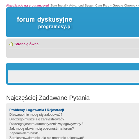
Aktualizacje na programosy.pl
:
Zero Install
•
Advanced SystemCare Free
•
Google Chrome
•
Strona główna
Najczęściej Zadawane Pytania
Problemy Logowania i Rejestracji
Dlaczego nie mogę się zalogować?
Dlaczego muszę się zarejestrować?
Dlaczego jestem automatycznie wylogowywany?
Jak mogę ukryć moją obecność na forum?
Zapomniałem hasła!
Zarejestrowałem się, ale nie mogę się zalogować!