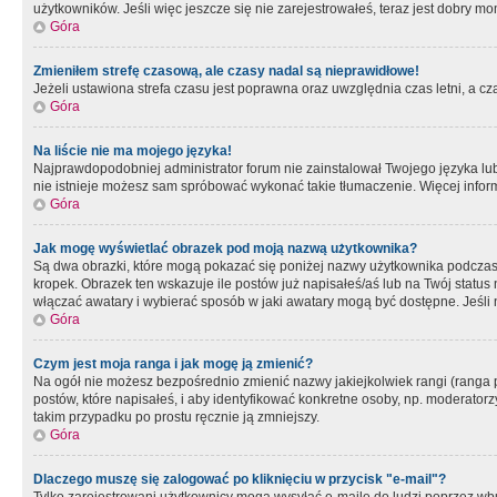
użytkowników. Jeśli więc jeszcze się nie zarejestrowałeś, teraz jest dobry mo
Góra
Zmieniłem strefę czasową, ale czasy nadal są nieprawidłowe!
Jeżeli ustawiona strefa czasu jest poprawna oraz uwzględnia czas letni, a c
Góra
Na liście nie ma mojego języka!
Najprawdopodobniej administrator forum nie zainstalował Twojego języka lub n
nie istnieje możesz sam spróbować wykonać takie tłumaczenie. Więcej inform
Góra
Jak mogę wyświetlać obrazek pod moją nazwą użytkownika?
Są dwa obrazki, które mogą pokazać się poniżej nazwy użytkownika podczas
kropek. Obrazek ten wskazuje ile postów już napisałeś/aś lub na Twój status
włączać awatary i wybierać sposób w jaki awatary mogą być dostępne. Jeśli n
Góra
Czym jest moja ranga i jak mogę ją zmienić?
Na ogół nie możesz bezpośrednio zmienić nazwy jakiejkolwiek rangi (ranga 
postów, które napisałeś, i aby identyfikować konkretne osoby, np. moderator
takim przypadku po prostu ręcznie ją zmniejszy.
Góra
Dlaczego muszę się zalogować po kliknięciu w przycisk "e-mail"?