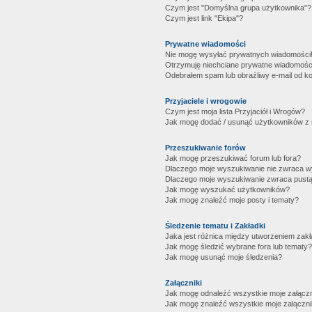
Czym jest "Domyślna grupa użytkownika"?
Czym jest link "Ekipa"?
Prywatne wiadomości
Nie mogę wysyłać prywatnych wiadomości
Otrzymuję niechciane prywatne wiadomośc
Odebrałem spam lub obraźliwy e-mail od ko
Przyjaciele i wrogowie
Czym jest moja lista Przyjaciół i Wrogów?
Jak mogę dodać / usunąć użytkowników z mo
Przeszukiwanie forów
Jak mogę przeszukiwać forum lub fora?
Dlaczego moje wyszukiwanie nie zwraca 
Dlaczego moje wyszukiwanie zwraca pustą
Jak mogę wyszukać użytkowników?
Jak mogę znaleźć moje posty i tematy?
Śledzenie tematu i Zakładki
Jaka jest różnica między utworzeniem zakł
Jak mogę śledzić wybrane fora lub tematy?
Jak mogę usunąć moje śledzenia?
Załączniki
Jak mogę odnaleźć wszystkie moje załączn
Jak mogę znaleźć wszystkie moje załączni