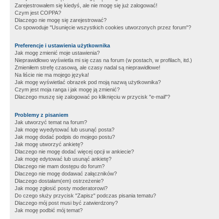
Zarejestrowałem się kiedyś, ale nie mogę się już zalogować!
Czym jest COPPA?
Dlaczego nie mogę się zarejestrować?
Co spowoduje "Usunięcie wszystkich cookies utworzonych przez forum"?
Preferencje i ustawienia użytkownika
Jak mogę zmienić moje ustawienia?
Nieprawidłowo wyświetla mi się czas na forum (w postach, w profilach, itd.)
Zmieniłem strefę czasową, ale czasy nadal są nieprawidłowe!
Na liście nie ma mojego języka!
Jak mogę wyświetlać obrazek pod moją nazwą użytkownika?
Czym jest moja ranga i jak mogę ją zmienić?
Dlaczego muszę się zalogować po kliknięciu w przycisk "e-mail"?
Problemy z pisaniem
Jak utworzyć temat na forum?
Jak mogę wyedytować lub usunąć posta?
Jak mogę dodać podpis do mojego postu?
Jak mogę utworzyć ankietę?
Dlaczego nie mogę dodać więcej opcji w ankiecie?
Jak mogę edytować lub usunąć ankietę?
Dlaczego nie mam dostępu do forum?
Dlaczego nie mogę dodawać załączników?
Dlaczego dostałam(em) ostrzeżenie?
Jak mogę zgłosić posty moderatorowi?
Do czego służy przycisk "Zapisz" podczas pisania tematu?
Dlaczego mój post musi być zatwierdzony?
Jak mogę podbić mój temat?