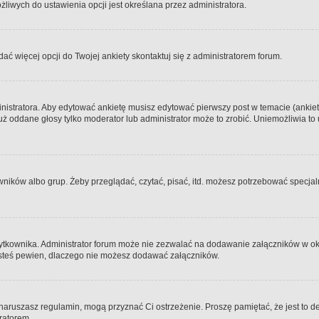
iwych do ustawienia opcji jest określana przez administratora.
dać więcej opcji do Twojej ankiety skontaktuj się z administratorem forum.
nistratora. Aby edytować ankietę musisz edytować pierwszy post w temacie (ankieta
y już oddane głosy tylko moderator lub administrator może to zrobić. Uniemożliwia
ków albo grup. Żeby przeglądać, czytać, pisać, itd. możesz potrzebować specjalny
ytkownika. Administrator forum może nie zezwalać na dodawanie załączników w o
 jesteś pewien, dlaczego nie możesz dodawać załączników.
e naruszasz regulamin, mogą przyznać Ci ostrzeżenie. Proszę pamiętać, że jest to d
tratorem.