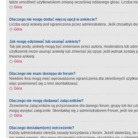
także umożliwić użytkownikom zmianę wcześniej oddanego głosu. Liczba możl
Góra
Dlaczego nie mogę dodać więcej opcji w ankiecie?
Liczba opcji ankiety jest ograniczona przez administratora. Jeśli chciałbyś do
Góra
Jak mogę edytować lub usunąć ankietę?
Tak jak posty, ankiety mogą być zmieniane przez autora, moderatora lub admi
użytkownik może usunąć ankietę lub zmieniać jej opcje, jeśli jednak został
trwania ankiety.
Góra
Dlaczego nie mam dostępu do forum?
Niektóre fora mogą mieć wprowadzone ograniczenia dla określonych użytkowni
więc powinieneś się z nimi skontaktować.
Góra
Dlaczego nie mogę dodawać załączników?
Zezwolenia załączników są przyznawane dla danego forum, grupy lub też uż
mogą wysyłać załączniki. Skontaktuj się z administratorem Forum, jeśli nie
Góra
Dlaczego dostałam(em) ostrzeżenie?
Każdy administrator określa zasady korzystania z forum. Jeżeli stwierdzą, ż
nie jesteś pewien, dlaczego otrzymałeś ostrzeżenie, skontaktuj sie z adminis