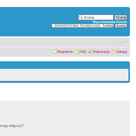
Wyszukiwarka Forum
Regulamin
FAQ
Rejestracja
Zaloguj
h mogę dołączyć?