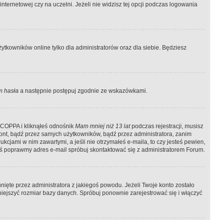
ternetowej czy na uczelni. Jeżeli nie widzisz tej opcji podczas logowania
tkowników online tylko dla administratorów oraz dla siebie. Będziesz
 hasła
a następnie postępuj zgodnie ze wskazówkami.
e COPPA i kliknąłeś odnośnik
Mam mniej niż 13 lat
podczas rejestracji, musisz
kont, bądź przez samych użytkowników, bądź przez administratora, zanim
cjami w nim zawartymi, a jeśli nie otrzymałeś e-maila, to czy jesteś pewien,
ś poprawmy adres e-mail spróbuj skontaktować się z administratorem Forum.
ięte przez administratora z jakiegoś powodu. Jeżeli Twoje konto zostało
iejszyć rozmiar bazy danych. Spróbuj ponownie zarejestrować się i włączyć