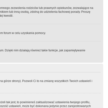
semnego zezwolenia rodziców lub prawnych opiekunów, zezwalające na
awnikiem lub inną osobą, zdolną do udzielenia fachowej porady. Proszę
j kwestii.
orem forum w celu uzyskania pomocy.
. Dzięki nim działają również takie funkcje, jak zapamiętywanie
a górze strony). Pozwoli Ci to na zmianę wszystkich Twoich ustawień i
li tak jest, to powinieneś zaktualizować ustawienia twojego profilu,
większość ustawień, może być dokonana jedynie przez zarejestrowanych