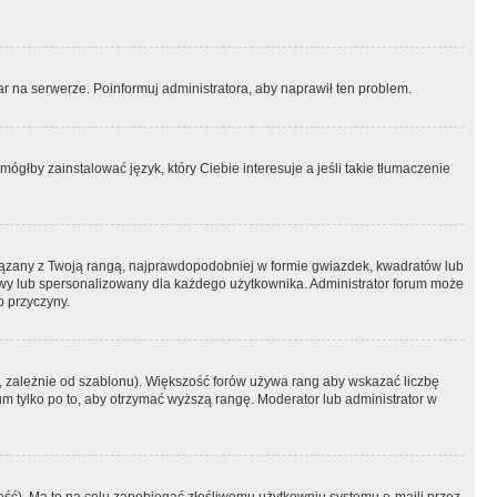
r na serwerze. Poinformuj administratora, aby naprawił ten problem.
ógłby zainstalować język, który Ciebie interesuje a jeśli takie tłumaczenie
iązany z Twoją rangą, najprawdopodobniej w formie gwiazdek, kwadratów lub
atowy lub spersonalizowany dla każdego użytkownika. Administrator forum może
o przyczyny.
, zależnie od szablonu). Większość forów używa rang aby wskazać liczbę
um tylko po to, aby otrzymać wyższą rangę. Moderator lub administrator w