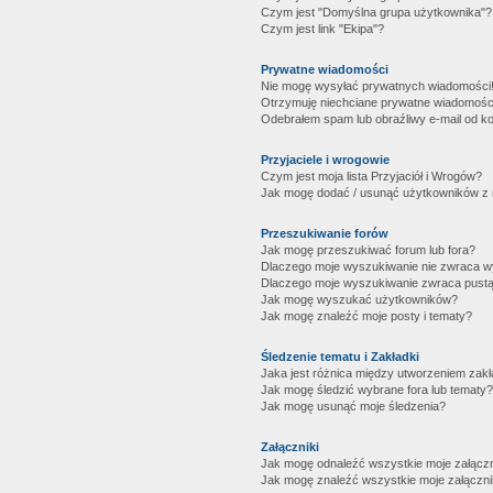
Czym jest "Domyślna grupa użytkownika"?
Czym jest link "Ekipa"?
Prywatne wiadomości
Nie mogę wysyłać prywatnych wiadomości
Otrzymuję niechciane prywatne wiadomośc
Odebrałem spam lub obraźliwy e-mail od ko
Przyjaciele i wrogowie
Czym jest moja lista Przyjaciół i Wrogów?
Jak mogę dodać / usunąć użytkowników z mo
Przeszukiwanie forów
Jak mogę przeszukiwać forum lub fora?
Dlaczego moje wyszukiwanie nie zwraca 
Dlaczego moje wyszukiwanie zwraca pustą
Jak mogę wyszukać użytkowników?
Jak mogę znaleźć moje posty i tematy?
Śledzenie tematu i Zakładki
Jaka jest różnica między utworzeniem zakł
Jak mogę śledzić wybrane fora lub tematy?
Jak mogę usunąć moje śledzenia?
Załączniki
Jak mogę odnaleźć wszystkie moje załączn
Jak mogę znaleźć wszystkie moje załączni