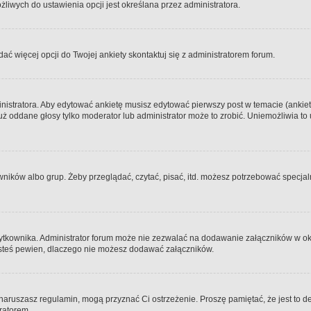
iwych do ustawienia opcji jest określana przez administratora.
dać więcej opcji do Twojej ankiety skontaktuj się z administratorem forum.
nistratora. Aby edytować ankietę musisz edytować pierwszy post w temacie (ankieta
y już oddane głosy tylko moderator lub administrator może to zrobić. Uniemożliwia
ków albo grup. Żeby przeglądać, czytać, pisać, itd. możesz potrzebować specjalny
ytkownika. Administrator forum może nie zezwalać na dodawanie załączników w o
 jesteś pewien, dlaczego nie możesz dodawać załączników.
e naruszasz regulamin, mogą przyznać Ci ostrzeżenie. Proszę pamiętać, że jest to d
tratorem.