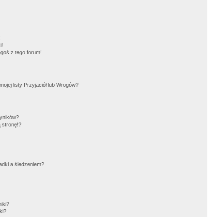
!
i!
goś z tego forum!
jej listy Przyjaciół lub Wrogów?
wyników?
 stronę!?
adki a śledzeniem?
iki?
ki?