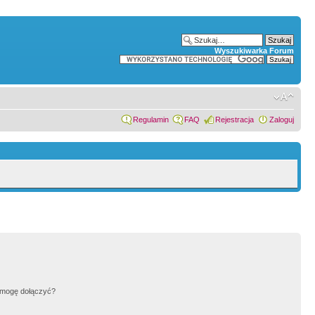
Wyszukiwarka Forum
Regulamin
FAQ
Rejestracja
Zaloguj
h mogę dołączyć?