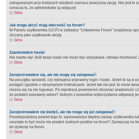
zalogowanym przy kolejnych wizytach zaznacz powyższą opcję. Nie jest to zal
oznacza to, że administrator ją wyłączył.
Góra
Jak mogę ukryć moją obecność na forum?
W Panelu użytkownika (UCP) w zakładce “Ustawienia Forum” znajdziesz opcję 
zliczany jako użytkownik ukryty.
Góra
Zapomniałem hasła!
Nie martw się! Jeśli twoje hasło nie może byc odzyskane, istnieje możliwość z
Góra
Zarejestrowałem się, ale nie mogę się zalogować!
Na początku sprawdź, czy wpisujesz poprawny login i hasło. Jeżeli te są w 
postąpić zgodnie z otrzymanymi instrukcjami. Jeżeli tak nie jest, to może 
można się na nie logować. Po rejestracji powinieneś otrzymać wiadomość czy 
że podałeś poprawny adres? Jednym z powodów wykorzystania aktywacji je
Góra
Zarejestrowałem się kiedyś, ale nie mogę się już zalogować!
Prawdopodobny powód tego to: wprowadzasz błędna nazwę użytkownika lub hasł
usunięte to być może nie pisałeś żadnych postów na forum? Zazwyczaj na fo
do dyskusji na forum.
Góra