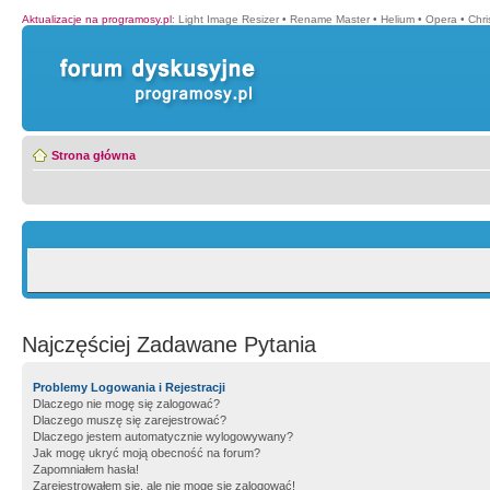
Aktualizacje na programosy.pl
:
Light Image Resizer
•
Rename Master
•
Helium
•
Opera
•
Chr
Strona główna
Najczęściej Zadawane Pytania
Problemy Logowania i Rejestracji
Dlaczego nie mogę się zalogować?
Dlaczego muszę się zarejestrować?
Dlaczego jestem automatycznie wylogowywany?
Jak mogę ukryć moją obecność na forum?
Zapomniałem hasła!
Zarejestrowałem się, ale nie mogę się zalogować!