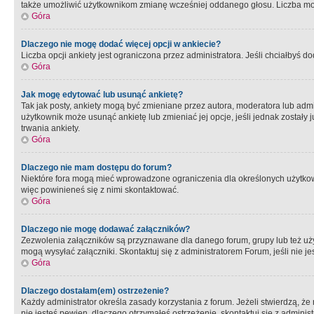
także umożliwić użytkownikom zmianę wcześniej oddanego głosu. Liczba możl
Góra
Dlaczego nie mogę dodać więcej opcji w ankiecie?
Liczba opcji ankiety jest ograniczona przez administratora. Jeśli chciałbyś do
Góra
Jak mogę edytować lub usunąć ankietę?
Tak jak posty, ankiety mogą być zmieniane przez autora, moderatora lub admi
użytkownik może usunąć ankietę lub zmieniać jej opcje, jeśli jednak został
trwania ankiety.
Góra
Dlaczego nie mam dostępu do forum?
Niektóre fora mogą mieć wprowadzone ograniczenia dla określonych użytkowni
więc powinieneś się z nimi skontaktować.
Góra
Dlaczego nie mogę dodawać załączników?
Zezwolenia załączników są przyznawane dla danego forum, grupy lub też uż
mogą wysyłać załączniki. Skontaktuj się z administratorem Forum, jeśli nie
Góra
Dlaczego dostałam(em) ostrzeżenie?
Każdy administrator określa zasady korzystania z forum. Jeżeli stwierdzą, ż
nie jesteś pewien, dlaczego otrzymałeś ostrzeżenie, skontaktuj sie z adminis