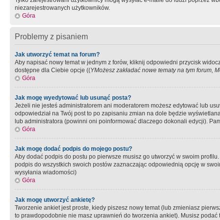
Tylko zarejestrowani użytkownicy mogą wysyłać e-maile do ludzi poprzez wbu
niezarejestrowanych użytkowników.
Góra
Problemy z pisaniem
Jak utworzyć temat na forum?
Aby napisać nowy temat w jednym z forów, kliknij odpowiedni przycisk widoc
dostępne dla Ciebie opcje ((
YMożesz zakładać nowe tematy na tym forum, Mo
Góra
Jak mogę wyedytować lub usunąć posta?
Jeżeli nie jesteś administratorem ani moderatorem możesz edytować lub usuwać
odpowiedział na Twój post to po zapisaniu zmian na dole będzie wyświetlana 
lub administratora (powinni oni poinformować dlaczego dokonali edycji). Pam
Góra
Jak mogę dodać podpis do mojego postu?
Aby dodać podpis do postu po pierwsze musisz go utworzyć w swoim profilu.
podpis do wszystkich swoich postów zaznaczając odpowiednią opcję w swoi
wysyłania wiadomości)
Góra
Jak mogę utworzyć ankietę?
Tworzenie ankiet jest proste, kiedy piszesz nowy temat (lub zmieniasz pier
to prawdopodobnie nie masz uprawnień do tworzenia ankiet). Musisz podać tyt