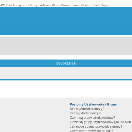
isPC Free Anonymous Proxy
•
Adblock Plus
•
Mixmax Free
•
Viber
•
uBlock Origin
OGŁOSZENIE:
Poziomy Użytkownika i Grupy
Kim są Administratorzy?
Kim są Moderatorzy?
Czym są grupy użytkowników?
Gdzie są grupy użytkowników i jak do nic
Jak mogę zostać przywódcą grupy?
Czym jest "Domyślna grupa"?