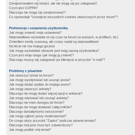
Zarejestrowałem się kiedyś, ale nie mogę się już zalogować!
Czym jest COPPA?
Dlaczego nie mogę się zarejestrować?
Co spowoduje "Usunięcie wszystkich cookies utworzonych przez forum"?
Preferencje i ustawienia użytkownika
Jak mogę zmienić moje ustawienia?
Nieprawidłowo wyświetla mi się czas na forum (w postach, w profilach, itd.)
Zmieniłem strefę czasową, ale czasy nadal są nieprawidłowe!
Na liście nie ma mojego języka!
Jak mogę wyświetlać obrazek pod moją nazwą użytkownika?
Czym jest moja ranga i jak mogę ją zmienić?
Dlaczego muszę się zalogować po kliknięciu w przycisk "e-mail"?
Problemy z pisaniem
Jak utworzyć temat na forum?
Jak mogę wyedytować lub usunąć posta?
Jak mogę dodać podpis do mojego postu?
Jak mogę utworzyć ankietę?
Dlaczego nie mogę dodać więcej opcji w ankiecie?
Jak mogę edytować lub usunąć ankietę?
Dlaczego nie mam dostępu do forum?
Dlaczego nie mogę dodawać załączników?
Dlaczego dostałam(em) ostrzeżenie?
Jak mogę zgłosić posty moderatorowi?
Do czego służy przycisk "Zapisz" podczas pisania tematu?
Dlaczego mój post musi być zatwierdzony?
Jak mogę podbić mój temat?