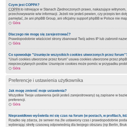
Czym jest COPPA?
COPPA
to istniejące w Stanach Zjednoczonych prawo, nakazujące witrynom
przechowywanie w/w informacji. Jeżeli nie jesteś pewien, czy przepis ten dot
pamiętać, że ani phpBB Group, ani oficjalny support phpBB w Polsce nie mają
Góra
Dlaczego nie mogę się zarejestrować?
Prawdopodobnie właściciel strony zbanował Twój adres IP lub zabronił nazwy 
Góra
Co spowoduje "Usunięcie wszystkich cookies utworzonych przez forum"
“Usuń cookies utworzone przez forum” usuwa cookies utworzone przez phpBB3
nieprzeczytanych postów. Usunięcie cookies może pomóc w przypadku pro
Góra
Preferencje i ustawienia użytkownika
Jak mogę zmienić moje ustawienia?
Wszystkie Twoje ustawienia (jeśli jesteś zarejestrowany) są zapisane w bazie 
preferencji.
Góra
Nieprawidłowo wyświetla mi się czas na forum (w postach, w profilach, itd.
Rzadko się zdarza, że serwer ma źle ustawiony czas i prawdopodobnie podane 
wybierając strefę czasową odpowiednią dla twojego obszaru (np Berlin, Bruk