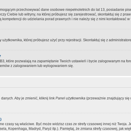
, mogącym przechowywać dane osobowe niepełnoletnich do lat 13, posiadanie pi
yczy Ciebie lub witryny, na której próbujesz się zarejestrować, skontaktuj się z pr
 kompetencji do udzielania porad prawnych i nie należy się z nimi kontaktować w te
użytkownika, której próbujesz użyć przy rejestracji. Skontaktuj się z administrat
?
, które pozwalają na zapamiętanie Twoich ustawień i bycie zalogowanym na forum
blemów z zalogowaniem lub wylogowaniem się.
danych. Aby je zmienić, kliknij link
Panel użytkownika
(przeważnie znajdujący się n
)
czasy są właściwe. Być może widzisz czas ze strefy czasowej innej niż Twoja. Jeże
sela, Kopenhaga, Madryd, Paryż itp.). Pamiętaj, że zmiana strefy czasowej, jak 