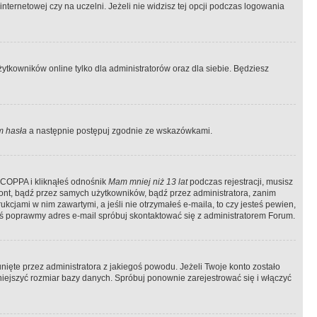
ternetowej czy na uczelni. Jeżeli nie widzisz tej opcji podczas logowania
tkowników online tylko dla administratorów oraz dla siebie. Będziesz
 hasła
a następnie postępuj zgodnie ze wskazówkami.
e COPPA i kliknąłeś odnośnik
Mam mniej niż 13 lat
podczas rejestracji, musisz
kont, bądź przez samych użytkowników, bądź przez administratora, zanim
cjami w nim zawartymi, a jeśli nie otrzymałeś e-maila, to czy jesteś pewien,
ś poprawmy adres e-mail spróbuj skontaktować się z administratorem Forum.
ięte przez administratora z jakiegoś powodu. Jeżeli Twoje konto zostało
iejszyć rozmiar bazy danych. Spróbuj ponownie zarejestrować się i włączyć