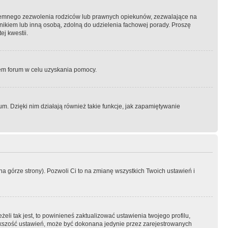
semnego zezwolenia rodziców lub prawnych opiekunów, zezwalające na
awnikiem lub inną osobą, zdolną do udzielenia fachowej porady. Proszę
j kwestii.
orem forum w celu uzyskania pomocy.
. Dzięki nim działają również takie funkcje, jak zapamiętywanie
a górze strony). Pozwoli Ci to na zmianę wszystkich Twoich ustawień i
li tak jest, to powinieneś zaktualizować ustawienia twojego profilu,
większość ustawień, może być dokonana jedynie przez zarejestrowanych