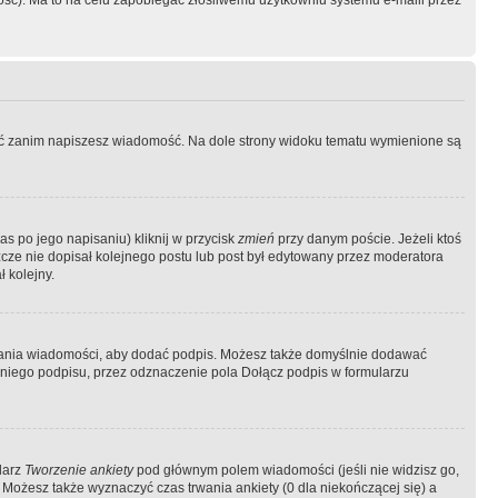
ość). Ma to na celu zapobiegać złośliwemu użytkowniu systemu e-maili przez
ować zanim napiszesz wiadomość. Na dole strony widoku tematu wymienione są
as po jego napisaniu) kliknij w przycisk
zmień
przy danym poście. Jeżeli ktoś
szcze nie dopisał kolejnego postu lub post był edytowany przez moderatora
 kolejny.
łania wiadomości, aby dodać podpis. Możesz także domyślnie dodawać
niego podpisu, przez odznaczenie pola Dołącz podpis w formularzu
larz
Tworzenie ankiety
pod głównym polem wiadomości (jeśli nie widzisz go,
 Możesz także wyznaczyć czas trwania ankiety (0 dla niekończącej się) a