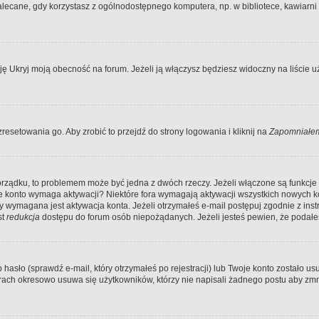
ecane, gdy korzystasz z ogólnodostępnego komputera, np. w bibliotece, kawiarni in
Ukryj moją obecność na forum. Jeżeli ją włączysz będziesz widoczny na liście uży
resetowania go. Aby zrobić to przejdź do strony logowania i kliknij na
Zapomniałem
porządku, to problemem może być jedna z dwóch rzeczy. Jeżeli włączone są funkcj
twoje konto wymaga aktywacji? Niektóre fora wymagają aktywacji wszystkich nowych 
wymagana jest aktywacja konta. Jeżeli otrzymałeś e-mail postępuj zgodnie z instruk
st
redukcja
dostępu do forum osób niepożądanych. Jeżeli jesteś pewien, że podałe
o (sprawdź e-mail, który otrzymałeś po rejestracji) lub Twoje konto zostało usun
rach okresowo usuwa się użytkowników, którzy nie napisali żadnego postu aby zmn