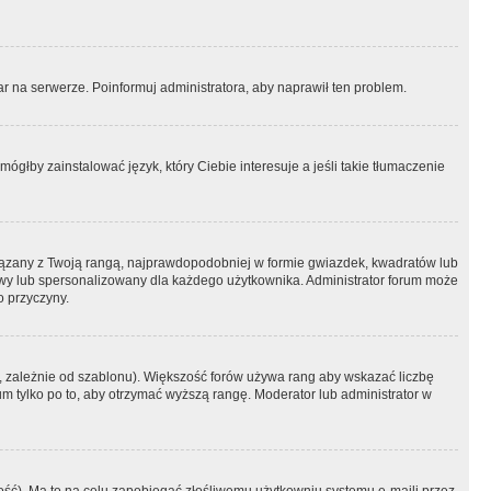
r na serwerze. Poinformuj administratora, aby naprawił ten problem.
ógłby zainstalować język, który Ciebie interesuje a jeśli takie tłumaczenie
iązany z Twoją rangą, najprawdopodobniej w formie gwiazdek, kwadratów lub
atowy lub spersonalizowany dla każdego użytkownika. Administrator forum może
o przyczyny.
, zależnie od szablonu). Większość forów używa rang aby wskazać liczbę
um tylko po to, aby otrzymać wyższą rangę. Moderator lub administrator w