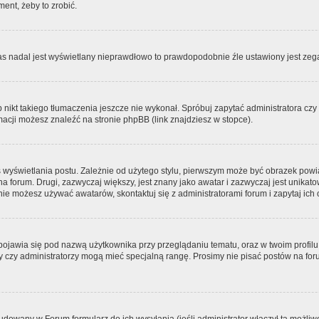
ment, żeby to zrobić.
zas nadal jest wyświetlany nieprawdłowo to prawdopodobnie źle ustawiony jest zega
ikt takiego tłumaczenia jeszcze nie wykonał. Spróbuj zapytać administratora czy m
acji możesz znaleźć na stronie phpBB (link znajdziesz w stopce).
 wyświetlania postu. Zależnie od użytego stylu, pierwszym może być obrazek pow
 na forum. Drugi, zazwyczaj większy, jest znany jako awatar i zazwyczaj jest unik
ie możesz używać awatarów, skontaktuj się z administratorami forum i zapytaj ich 
pojawia się pod nazwą użytkownika przy przeglądaniu tematu, oraz w twoim profilu
zy czy administratorzy mogą mieć specjalną rangę. Prosimy nie pisać postów na for