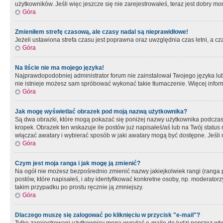
użytkowników. Jeśli więc jeszcze się nie zarejestrowałeś, teraz jest dobry mo
Góra
Zmieniłem strefę czasową, ale czasy nadal są nieprawidłowe!
Jeżeli ustawiona strefa czasu jest poprawna oraz uwzględnia czas letni, a c
Góra
Na liście nie ma mojego języka!
Najprawdopodobniej administrator forum nie zainstalował Twojego języka lub n
nie istnieje możesz sam spróbować wykonać takie tłumaczenie. Więcej inform
Góra
Jak mogę wyświetlać obrazek pod moją nazwą użytkownika?
Są dwa obrazki, które mogą pokazać się poniżej nazwy użytkownika podczas
kropek. Obrazek ten wskazuje ile postów już napisałeś/aś lub na Twój status
włączać awatary i wybierać sposób w jaki awatary mogą być dostępne. Jeśli n
Góra
Czym jest moja ranga i jak mogę ją zmienić?
Na ogół nie możesz bezpośrednio zmienić nazwy jakiejkolwiek rangi (ranga 
postów, które napisałeś, i aby identyfikować konkretne osoby, np. moderator
takim przypadku po prostu ręcznie ją zmniejszy.
Góra
Dlaczego muszę się zalogować po kliknięciu w przycisk "e-mail"?