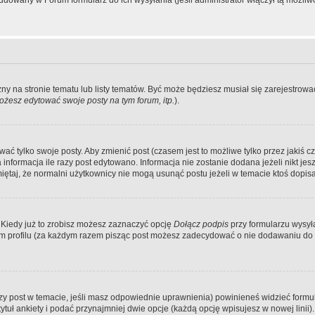
dowany w Forum formularz do ich wysyłania (jeśli administrator włączył tą możliw
zny na stronie tematu lub listy tematów. Być może będziesz musiał się zarejestr
żesz edytować swoje posty na tym forum, itp.
).
 tylko swoje posty. Aby zmienić post (czasem jest to możliwe tylko przez jakiś cz
informacja ile razy post edytowano. Informacja nie zostanie dodana jeżeli nikt je
iętaj, że normalni użytkownicy nie mogą usunąć postu jeżeli w temacie ktoś dopisał
 Kiedy już to zrobisz możesz zaznaczyć opcję
Dołącz podpis
przy formularzu wysy
m profilu (za każdym razem pisząc post możesz zadecydować o nie dodawaniu do 
wszy post w temacie, jeśli masz odpowiednie uprawnienia) powinieneś widzieć formu
uł ankiety i podać przynajmniej dwie opcje (każdą opcję wpisujesz w nowej linii).