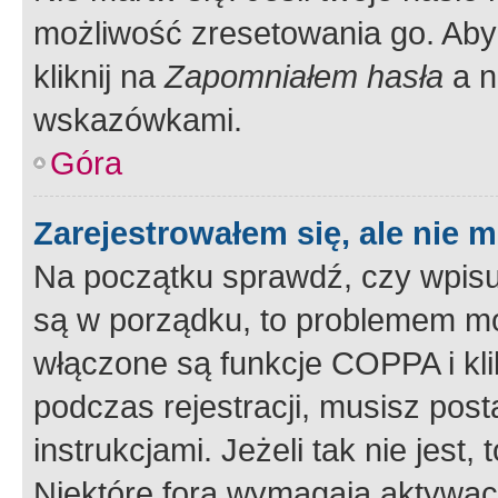
możliwość zresetowania go. Aby 
kliknij na
Zapomniałem hasła
a n
wskazówkami.
Góra
Zarejestrowałem się, ale nie 
Na początku sprawdź, czy wpisuj
są w porządku, to problemem mo
włączone są funkcje COPPA i kl
podczas rejestracji, musisz pos
instrukcjami. Jeżeli tak nie jes
Niektóre fora wymagają aktywac