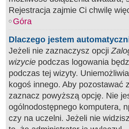
Rejestracja zajmie Ci chwilę wi
Góra
Dlaczego jestem automatycz
Jeżeli nie zaznaczysz opcji
Zalo
wizycie
podczas logowania będzi
podczas tej wizyty. Uniemożliwi
kogoś innego. Aby pozostawać 
zaznacz powyższą opcję. Nie jes
ogólnodostępnego komputera, np.
czy na uczelni. Jeżeli nie widzi