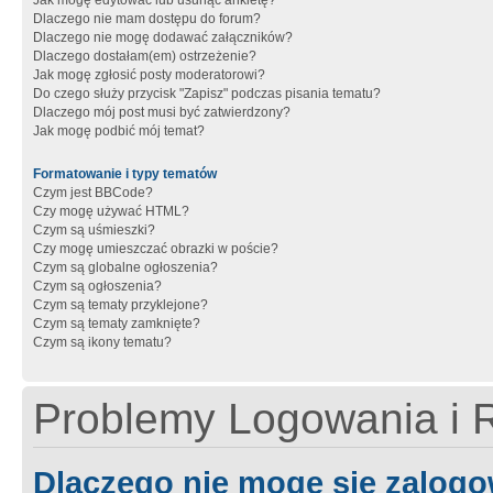
Jak mogę edytować lub usunąć ankietę?
Dlaczego nie mam dostępu do forum?
Dlaczego nie mogę dodawać załączników?
Dlaczego dostałam(em) ostrzeżenie?
Jak mogę zgłosić posty moderatorowi?
Do czego służy przycisk "Zapisz" podczas pisania tematu?
Dlaczego mój post musi być zatwierdzony?
Jak mogę podbić mój temat?
Formatowanie i typy tematów
Czym jest BBCode?
Czy mogę używać HTML?
Czym są uśmieszki?
Czy mogę umieszczać obrazki w poście?
Czym są globalne ogłoszenia?
Czym są ogłoszenia?
Czym są tematy przyklejone?
Czym są tematy zamknięte?
Czym są ikony tematu?
Problemy Logowania i R
Dlaczego nie mogę się zalog