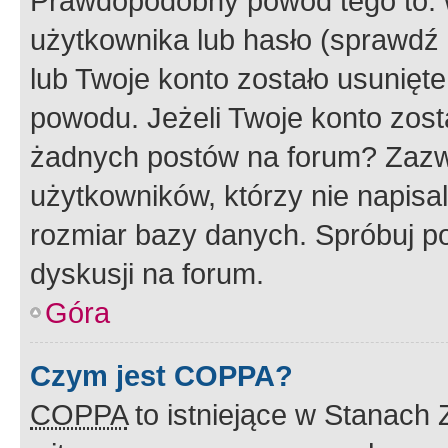
Prawdopodobny powód tego to:
użytkownika lub hasło (sprawdź e
lub Twoje konto zostało usunięte
powodu. Jeżeli Twoje konto zost
żadnych postów na forum? Zazw
użytkowników, którzy nie napisa
rozmiar bazy danych. Spróbuj po
dyskusji na forum.
Góra
Czym jest COPPA?
COPPA
to istniejące w Stanach