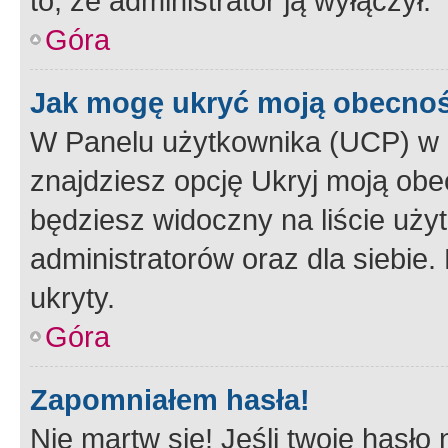
to, że administrator ją wyłączył.
Góra
Jak mogę ukryć moją obecno
W Panelu użytkownika (UCP) w 
znajdziesz opcję Ukryj moją obe
będziesz widoczny na liście użyt
administratorów oraz dla siebie.
ukryty.
Góra
Zapomniałem hasła!
Nie martw się! Jeśli twoje hasło