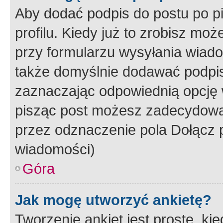
Aby dodać podpis do postu po 
profilu. Kiedy już to zrobisz m
przy formularzu wysyłania wiad
także domyślnie dodawać podpi
zaznaczając odpowiednią opcję 
pisząc post możesz zadecydowa
przez odznaczenie pola Dołącz 
wiadomości)
Góra
Jak mogę utworzyć ankietę?
Tworzenie ankiet jest proste, ki