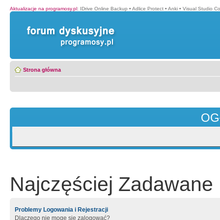
Aktualizacje na programosy.pl
:
IDrive Online Backup
•
Adlice Protect
•
Anki
•
Visual Studio C
Strona główna
OG
Najczęściej Zadawane 
Problemy Logowania i Rejestracji
Dlaczego nie mogę się zalogować?