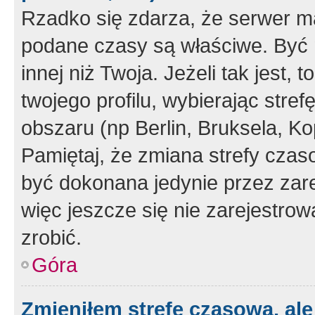
Rzadko się zdarza, że serwer m
podane czasy są właściwe. Być 
innej niż Twoja. Jeżeli tak jest,
twojego profilu, wybierając str
obszaru (np Berlin, Bruksela, Ko
Pamiętaj, że zmiana strefy czas
być dokonana jedynie przez zar
więc jeszcze się nie zarejestrow
zrobić.
Góra
Zmieniłem strefę czasową, ale