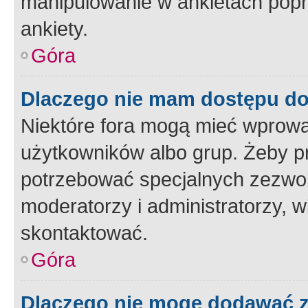
manipulowanie w ankietach popr
ankiety.
Góra
Dlaczego nie mam dostępu d
Niektóre fora mogą mieć wprowa
użytkowników albo grup. Żeby pr
potrzebować specjalnych zezwole
moderatorzy i administratorzy, w
skontaktować.
Góra
Dlaczego nie mogę dodawać 