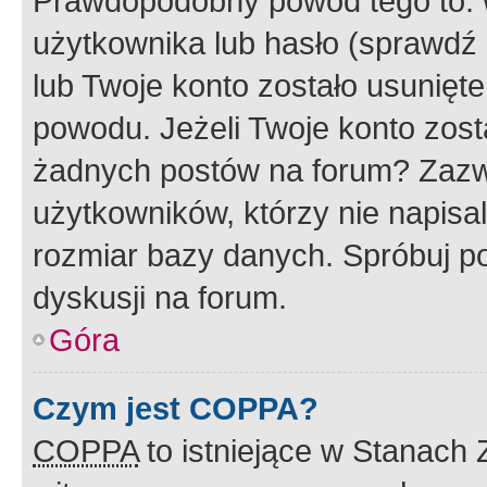
Prawdopodobny powód tego to:
użytkownika lub hasło (sprawdź e
lub Twoje konto zostało usunięte
powodu. Jeżeli Twoje konto zost
żadnych postów na forum? Zazw
użytkowników, którzy nie napisa
rozmiar bazy danych. Spróbuj po
dyskusji na forum.
Góra
Czym jest COPPA?
COPPA
to istniejące w Stanach