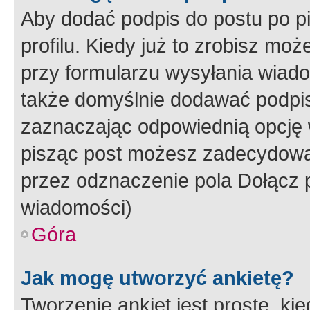
Aby dodać podpis do postu po 
profilu. Kiedy już to zrobisz m
przy formularzu wysyłania wiad
także domyślnie dodawać podpi
zaznaczając odpowiednią opcję 
pisząc post możesz zadecydowa
przez odznaczenie pola Dołącz 
wiadomości)
Góra
Jak mogę utworzyć ankietę?
Tworzenie ankiet jest proste, ki