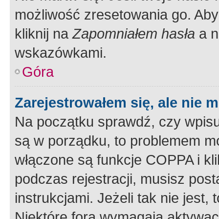
możliwość zresetowania go. Aby 
kliknij na
Zapomniałem hasła
a n
wskazówkami.
Góra
Zarejestrowałem się, ale nie 
Na początku sprawdź, czy wpisuj
są w porządku, to problemem mo
włączone są funkcje COPPA i kl
podczas rejestracji, musisz pos
instrukcjami. Jeżeli tak nie jes
Niektóre fora wymagają aktywac