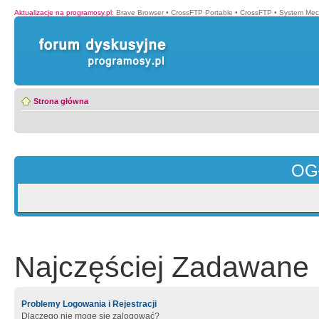
Aktualizacje na programosy.pl
:
Brave Browser
•
CrossFTP Portable
•
CrossFTP
•
System Mec
Strona główna
OG
Najczęściej Zadawane 
Problemy Logowania i Rejestracji
Dlaczego nie mogę się zalogować?