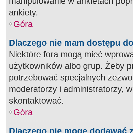
manipulowanie w ankietach popr
ankiety.
Góra
Dlaczego nie mam dostępu d
Niektóre fora mogą mieć wprowa
użytkowników albo grup. Żeby pr
potrzebować specjalnych zezwole
moderatorzy i administratorzy, w
skontaktować.
Góra
Dlaczego nie mogę dodawać 