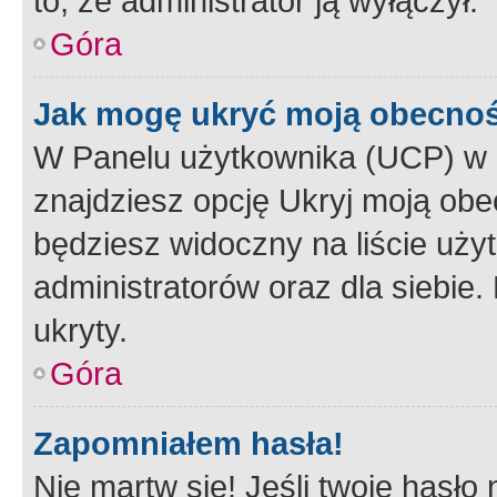
to, że administrator ją wyłączył.
Góra
Jak mogę ukryć moją obecno
W Panelu użytkownika (UCP) w 
znajdziesz opcję Ukryj moją obe
będziesz widoczny na liście użyt
administratorów oraz dla siebie.
ukryty.
Góra
Zapomniałem hasła!
Nie martw się! Jeśli twoje hasło