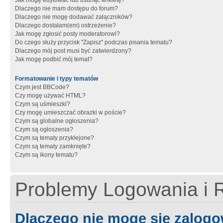
Jak mogę edytować lub usunąć ankietę?
Dlaczego nie mam dostępu do forum?
Dlaczego nie mogę dodawać załączników?
Dlaczego dostałam(em) ostrzeżenie?
Jak mogę zgłosić posty moderatorowi?
Do czego służy przycisk "Zapisz" podczas pisania tematu?
Dlaczego mój post musi być zatwierdzony?
Jak mogę podbić mój temat?
Formatowanie i typy tematów
Czym jest BBCode?
Czy mogę używać HTML?
Czym są uśmieszki?
Czy mogę umieszczać obrazki w poście?
Czym są globalne ogłoszenia?
Czym są ogłoszenia?
Czym są tematy przyklejone?
Czym są tematy zamknięte?
Czym są ikony tematu?
Problemy Logowania i R
Dlaczego nie mogę się zalog