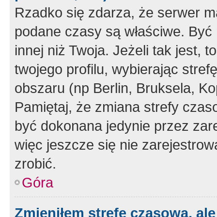
Rzadko się zdarza, że serwer m
podane czasy są właściwe. Być 
innej niż Twoja. Jeżeli tak jest,
twojego profilu, wybierając str
obszaru (np Berlin, Bruksela, Ko
Pamiętaj, że zmiana strefy czas
być dokonana jedynie przez zar
więc jeszcze się nie zarejestrow
zrobić.
Góra
Zmieniłem strefę czasową, ale