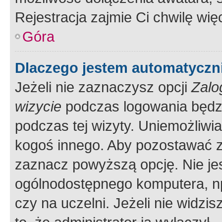
Rejestracja zajmie Ci chwilę wi
Góra
Dlaczego jestem automatycz
Jeżeli nie zaznaczysz opcji
Zalo
wizycie
podczas logowania będzi
podczas tej wizyty. Uniemożliwi
kogoś innego. Aby pozostawać 
zaznacz powyższą opcję. Nie jes
ogólnodostępnego komputera, np.
czy na uczelni. Jeżeli nie widzi