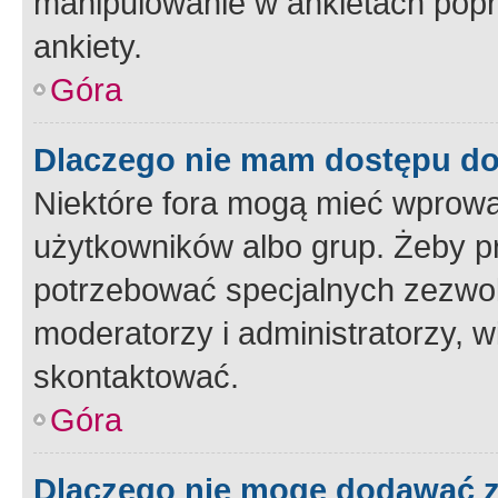
manipulowanie w ankietach popr
ankiety.
Góra
Dlaczego nie mam dostępu d
Niektóre fora mogą mieć wprowa
użytkowników albo grup. Żeby pr
potrzebować specjalnych zezwole
moderatorzy i administratorzy, w
skontaktować.
Góra
Dlaczego nie mogę dodawać 