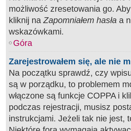
możliwość zresetowania go. Aby 
kliknij na
Zapomniałem hasła
a n
wskazówkami.
Góra
Zarejestrowałem się, ale nie 
Na początku sprawdź, czy wpisuj
są w porządku, to problemem mo
włączone są funkcje COPPA i kl
podczas rejestracji, musisz pos
instrukcjami. Jeżeli tak nie jes
Niektóre fora wymagają aktywac