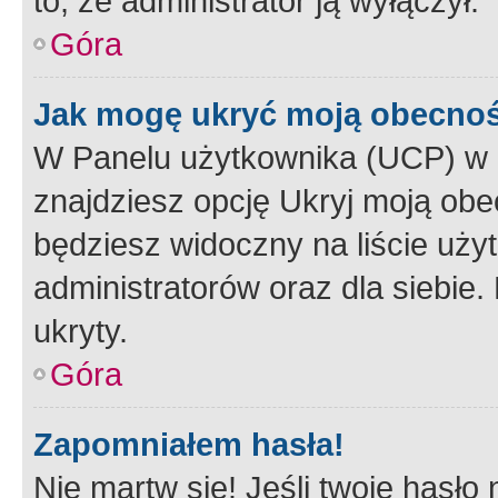
to, że administrator ją wyłączył.
Góra
Jak mogę ukryć moją obecno
W Panelu użytkownika (UCP) w 
znajdziesz opcję Ukryj moją obe
będziesz widoczny na liście użyt
administratorów oraz dla siebie.
ukryty.
Góra
Zapomniałem hasła!
Nie martw się! Jeśli twoje hasło