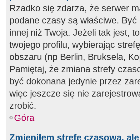
Rzadko się zdarza, że serwer m
podane czasy są właściwe. Być 
innej niż Twoja. Jeżeli tak jest,
twojego profilu, wybierając str
obszaru (np Berlin, Bruksela, Ko
Pamiętaj, że zmiana strefy czas
być dokonana jedynie przez zar
więc jeszcze się nie zarejestrow
zrobić.
Góra
Zmieniłem strefę czasową, ale