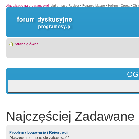
Aktualizacje na programosy.pl
:
Light Image Resizer
•
Rename Master
•
Helium
•
Opera
•
Chr
Strona główna
OG
Najczęściej Zadawane 
Problemy Logowania i Rejestracji
Dlaczego nie mogę się zalogować?