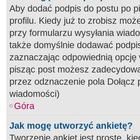
Aby dodać podpis do postu po 
profilu. Kiedy już to zrobisz m
przy formularzu wysyłania wiad
także domyślnie dodawać podpi
zaznaczając odpowiednią opcję 
pisząc post możesz zadecydowa
przez odznaczenie pola Dołącz 
wiadomości)
Góra
Jak mogę utworzyć ankietę?
Tworzenie ankiet jest proste, ki