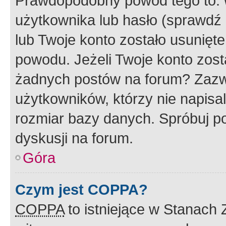
Prawdopodobny powód tego to:
użytkownika lub hasło (sprawdź e
lub Twoje konto zostało usunięte
powodu. Jeżeli Twoje konto zost
żadnych postów na forum? Zazw
użytkowników, którzy nie napisa
rozmiar bazy danych. Spróbuj po
dyskusji na forum.
Góra
Czym jest COPPA?
COPPA
to istniejące w Stanach