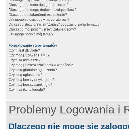
Jak mogę edytować lub usunąć ankietę?
Dlaczego nie mam dostępu do forum?
Dlaczego nie mogę dodawać załączników?
Dlaczego dostałam(em) ostrzeżenie?
Jak mogę zgłosić posty moderatorowi?
Do czego służy przycisk "Zapisz" podczas pisania tematu?
Dlaczego mój post musi być zatwierdzony?
Jak mogę podbić mój temat?
Formatowanie i typy tematów
Czym jest BBCode?
Czy mogę używać HTML?
Czym są uśmieszki?
Czy mogę umieszczać obrazki w poście?
Czym są globalne ogłoszenia?
Czym są ogłoszenia?
Czym są tematy przyklejone?
Czym są tematy zamknięte?
Czym są ikony tematu?
Problemy Logowania i R
Dlaczego nie mogę się zalog