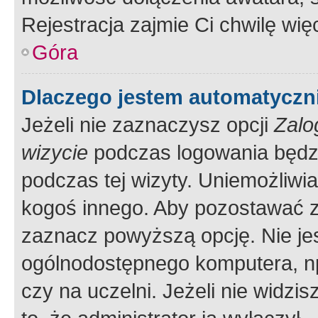
Rejestracja zajmie Ci chwilę wi
Góra
Dlaczego jestem automatycz
Jeżeli nie zaznaczysz opcji
Zalo
wizycie
podczas logowania będzi
podczas tej wizyty. Uniemożliwi
kogoś innego. Aby pozostawać 
zaznacz powyższą opcję. Nie jes
ogólnodostępnego komputera, np.
czy na uczelni. Jeżeli nie widzi