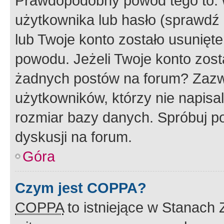
Prawdopodobny powód tego to:
użytkownika lub hasło (sprawdź e
lub Twoje konto zostało usunięte
powodu. Jeżeli Twoje konto zost
żadnych postów na forum? Zazw
użytkowników, którzy nie napisa
rozmiar bazy danych. Spróbuj po
dyskusji na forum.
Góra
Czym jest COPPA?
COPPA
to istniejące w Stanach