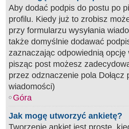
Aby dodać podpis do postu po 
profilu. Kiedy już to zrobisz m
przy formularzu wysyłania wiad
także domyślnie dodawać podpi
zaznaczając odpowiednią opcję 
pisząc post możesz zadecydowa
przez odznaczenie pola Dołącz 
wiadomości)
Góra
Jak mogę utworzyć ankietę?
Tworzenie ankiet jest proste, ki