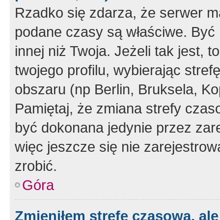
Rzadko się zdarza, że serwer m
podane czasy są właściwe. Być 
innej niż Twoja. Jeżeli tak jest,
twojego profilu, wybierając str
obszaru (np Berlin, Bruksela, Ko
Pamiętaj, że zmiana strefy czas
być dokonana jedynie przez zar
więc jeszcze się nie zarejestrow
zrobić.
Góra
Zmieniłem strefę czasową, ale