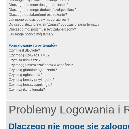
Jak mogę edytować lub usunąć ankietę?
Dlaczego nie mam dostępu do forum?
Dlaczego nie mogę dodawać załączników?
Dlaczego dostałam(em) ostrzeżenie?
Jak mogę zgłosić posty moderatorowi?
Do czego służy przycisk "Zapisz" podczas pisania tematu?
Dlaczego mój post musi być zatwierdzony?
Jak mogę podbić mój temat?
Formatowanie i typy tematów
Czym jest BBCode?
Czy mogę używać HTML?
Czym są uśmieszki?
Czy mogę umieszczać obrazki w poście?
Czym są globalne ogłoszenia?
Czym są ogłoszenia?
Czym są tematy przyklejone?
Czym są tematy zamknięte?
Czym są ikony tematu?
Problemy Logowania i R
Dlaczego nie mogę się zalog