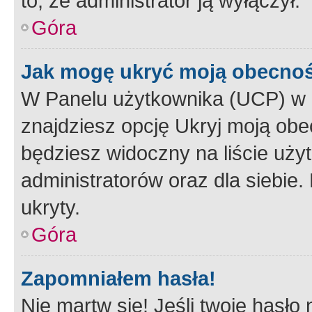
to, że administrator ją wyłączył.
Góra
Jak mogę ukryć moją obecno
W Panelu użytkownika (UCP) w 
znajdziesz opcję Ukryj moją obe
będziesz widoczny na liście użyt
administratorów oraz dla siebie.
ukryty.
Góra
Zapomniałem hasła!
Nie martw się! Jeśli twoje hasło