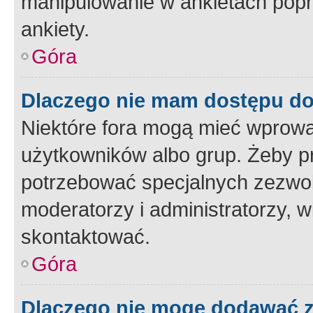
manipulowanie w ankietach popr
ankiety.
Góra
Dlaczego nie mam dostępu d
Niektóre fora mogą mieć wprowa
użytkowników albo grup. Żeby pr
potrzebować specjalnych zezwole
moderatorzy i administratorzy, w
skontaktować.
Góra
Dlaczego nie mogę dodawać 