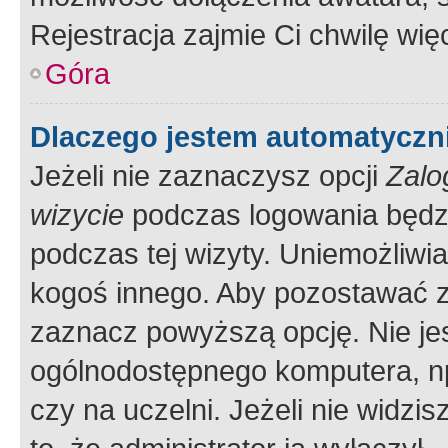
Rejestracja zajmie Ci chwilę wi
Góra
Dlaczego jestem automatycz
Jeżeli nie zaznaczysz opcji
Zalo
wizycie
podczas logowania będzi
podczas tej wizyty. Uniemożliwi
kogoś innego. Aby pozostawać 
zaznacz powyższą opcję. Nie jes
ogólnodostępnego komputera, np.
czy na uczelni. Jeżeli nie widzi