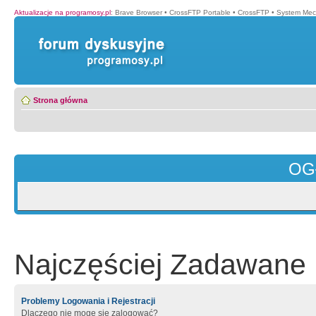
Aktualizacje na programosy.pl
:
Brave Browser
•
CrossFTP Portable
•
CrossFTP
•
System Mec
Strona główna
OG
Najczęściej Zadawane 
Problemy Logowania i Rejestracji
Dlaczego nie mogę się zalogować?