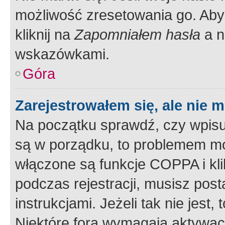
możliwość zresetowania go. Aby 
kliknij na
Zapomniałem hasła
a n
wskazówkami.
Góra
Zarejestrowałem się, ale nie 
Na początku sprawdź, czy wpisuj
są w porządku, to problemem mo
włączone są funkcje COPPA i kl
podczas rejestracji, musisz pos
instrukcjami. Jeżeli tak nie jes
Niektóre fora wymagają aktywac