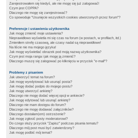
Zarejestrowałem się kiedyś, ale nie mogę się już zalogować!
Czym jest COPPA?
Dlaczego nie mogę się zarejestrować?
Co spowoduje "Usunięcie wszystkich cookies utworzonych przez forum"?
Preferencje i ustawienia użytkownika
Jak mogę zmienić moje ustawienia?
Nieprawidłowo wyświetla mi się czas na forum (w postach, w profilach, itd.)
Zmieniłem strefę czasową, ale czasy nadal są nieprawidłowe!
Na liście nie ma mojego języka!
Jak mogę wyświetlać obrazek pod moją nazwą użytkownika?
Czym jest moja ranga i jak mogę ją zmienić?
Dlaczego muszę się zalogować po kliknięciu w przycisk "e-mail"?
Problemy z pisaniem
Jak utworzyć temat na forum?
Jak mogę wyedytować lub usunąć posta?
Jak mogę dodać podpis do mojego postu?
Jak mogę utworzyć ankietę?
Dlaczego nie mogę dodać więcej opcji w ankiecie?
Jak mogę edytować lub usunąć ankietę?
Dlaczego nie mam dostępu do forum?
Dlaczego nie mogę dodawać załączników?
Dlaczego dostałam(em) ostrzeżenie?
Jak mogę zgłosić posty moderatorowi?
Do czego służy przycisk "Zapisz" podczas pisania tematu?
Dlaczego mój post musi być zatwierdzony?
Jak mogę podbić mój temat?