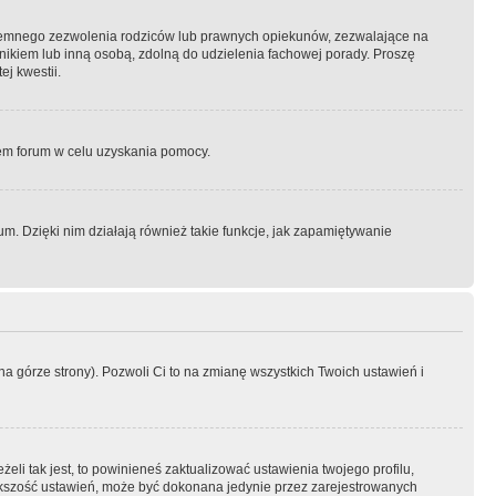
semnego zezwolenia rodziców lub prawnych opiekunów, zezwalające na
awnikiem lub inną osobą, zdolną do udzielenia fachowej porady. Proszę
j kwestii.
orem forum w celu uzyskania pomocy.
. Dzięki nim działają również takie funkcje, jak zapamiętywanie
a górze strony). Pozwoli Ci to na zmianę wszystkich Twoich ustawień i
li tak jest, to powinieneś zaktualizować ustawienia twojego profilu,
większość ustawień, może być dokonana jedynie przez zarejestrowanych