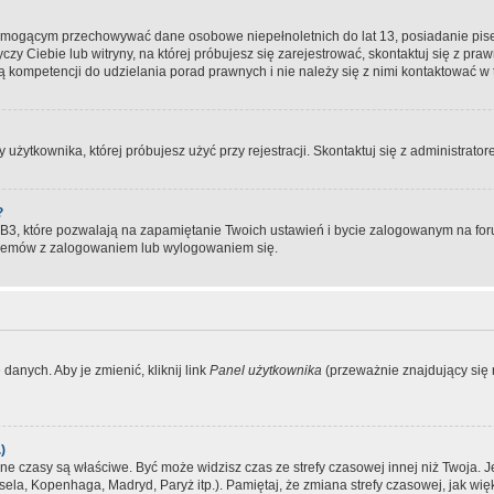
, mogącym przechowywać dane osobowe niepełnoletnich do lat 13, posiadanie pi
yczy Ciebie lub witryny, na której próbujesz się zarejestrować, skontaktuj się z pr
 kompetencji do udzielania porad prawnych i nie należy się z nimi kontaktować w te
użytkownika, której próbujesz użyć przy rejestracji. Skontaktuj się z administrat
?
, które pozwalają na zapamiętanie Twoich ustawień i bycie zalogowanym na forum
blemów z zalogowaniem lub wylogowaniem się.
danych. Aby je zmienić, kliknij link
Panel użytkownika
(przeważnie znajdujący się n
)
czasy są właściwe. Być może widzisz czas ze strefy czasowej innej niż Twoja. Jeże
sela, Kopenhaga, Madryd, Paryż itp.). Pamiętaj, że zmiana strefy czasowej, jak 