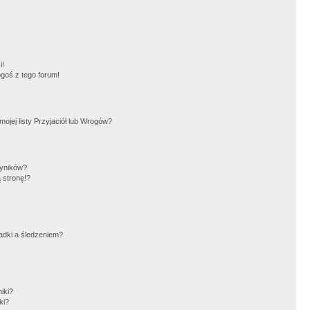
!
i!
goś z tego forum!
jej listy Przyjaciół lub Wrogów?
wyników?
 stronę!?
adki a śledzeniem?
iki?
ki?