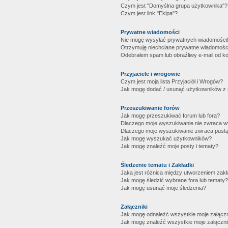
Czym jest "Domyślna grupa użytkownika"?
Czym jest link "Ekipa"?
Prywatne wiadomości
Nie mogę wysyłać prywatnych wiadomości
Otrzymuję niechciane prywatne wiadomośc
Odebrałem spam lub obraźliwy e-mail od ko
Przyjaciele i wrogowie
Czym jest moja lista Przyjaciół i Wrogów?
Jak mogę dodać / usunąć użytkowników z mo
Przeszukiwanie forów
Jak mogę przeszukiwać forum lub fora?
Dlaczego moje wyszukiwanie nie zwraca 
Dlaczego moje wyszukiwanie zwraca pustą
Jak mogę wyszukać użytkowników?
Jak mogę znaleźć moje posty i tematy?
Śledzenie tematu i Zakładki
Jaka jest różnica między utworzeniem zakł
Jak mogę śledzić wybrane fora lub tematy?
Jak mogę usunąć moje śledzenia?
Załączniki
Jak mogę odnaleźć wszystkie moje załączn
Jak mogę znaleźć wszystkie moje załączni