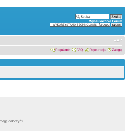
Wyszukiwarka Forum
Regulamin
FAQ
Rejestracja
Zaloguj
h mogę dołączyć?