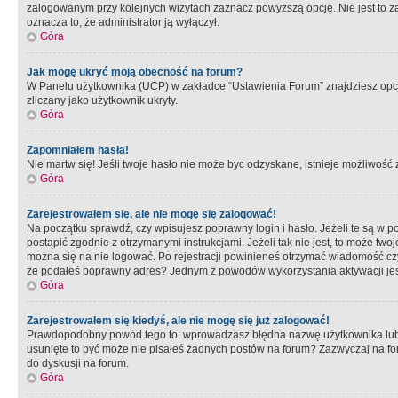
zalogowanym przy kolejnych wizytach zaznacz powyższą opcję. Nie jest to zal
oznacza to, że administrator ją wyłączył.
Góra
Jak mogę ukryć moją obecność na forum?
W Panelu użytkownika (UCP) w zakładce “Ustawienia Forum” znajdziesz opcję 
zliczany jako użytkownik ukryty.
Góra
Zapomniałem hasła!
Nie martw się! Jeśli twoje hasło nie może byc odzyskane, istnieje możliwość z
Góra
Zarejestrowałem się, ale nie mogę się zalogować!
Na początku sprawdź, czy wpisujesz poprawny login i hasło. Jeżeli te są w 
postąpić zgodnie z otrzymanymi instrukcjami. Jeżeli tak nie jest, to może 
można się na nie logować. Po rejestracji powinieneś otrzymać wiadomość czy 
że podałeś poprawny adres? Jednym z powodów wykorzystania aktywacji je
Góra
Zarejestrowałem się kiedyś, ale nie mogę się już zalogować!
Prawdopodobny powód tego to: wprowadzasz błędna nazwę użytkownika lub hasł
usunięte to być może nie pisałeś żadnych postów na forum? Zazwyczaj na fo
do dyskusji na forum.
Góra