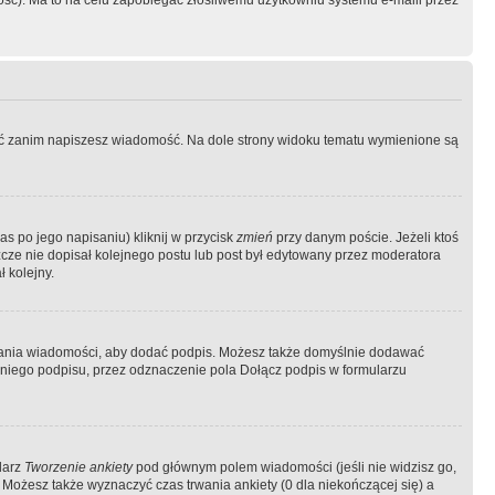
ość). Ma to na celu zapobiegać złośliwemu użytkowniu systemu e-maili przez
ować zanim napiszesz wiadomość. Na dole strony widoku tematu wymienione są
as po jego napisaniu) kliknij w przycisk
zmień
przy danym poście. Jeżeli ktoś
szcze nie dopisał kolejnego postu lub post był edytowany przez moderatora
 kolejny.
łania wiadomości, aby dodać podpis. Możesz także domyślnie dodawać
niego podpisu, przez odznaczenie pola Dołącz podpis w formularzu
larz
Tworzenie ankiety
pod głównym polem wiadomości (jeśli nie widzisz go,
 Możesz także wyznaczyć czas trwania ankiety (0 dla niekończącej się) a