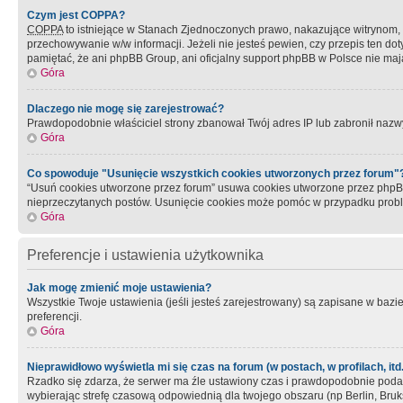
Czym jest COPPA?
COPPA
to istniejące w Stanach Zjednoczonych prawo, nakazujące witrynom
przechowywanie w/w informacji. Jeżeli nie jesteś pewien, czy przepis ten dot
pamiętać, że ani phpBB Group, ani oficjalny support phpBB w Polsce nie mają
Góra
Dlaczego nie mogę się zarejestrować?
Prawdopodobnie właściciel strony zbanował Twój adres IP lub zabronił nazwy 
Góra
Co spowoduje "Usunięcie wszystkich cookies utworzonych przez forum"
“Usuń cookies utworzone przez forum” usuwa cookies utworzone przez phpBB3
nieprzeczytanych postów. Usunięcie cookies może pomóc w przypadku pro
Góra
Preferencje i ustawienia użytkownika
Jak mogę zmienić moje ustawienia?
Wszystkie Twoje ustawienia (jeśli jesteś zarejestrowany) są zapisane w bazie 
preferencji.
Góra
Nieprawidłowo wyświetla mi się czas na forum (w postach, w profilach, itd.
Rzadko się zdarza, że serwer ma źle ustawiony czas i prawdopodobnie podane 
wybierając strefę czasową odpowiednią dla twojego obszaru (np Berlin, Bruk