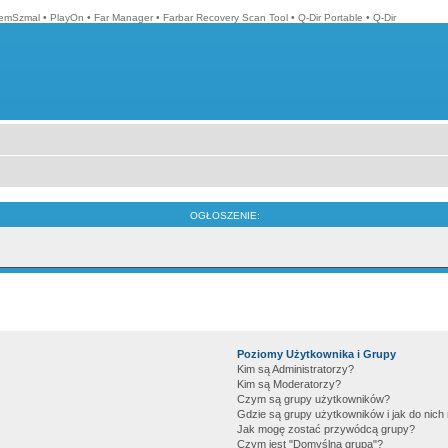
emSzmal
•
PlayOn
•
Far Manager
•
Farbar Recovery Scan Tool
•
Q-Dir Portable
•
Q-Dir
OGŁOSZENIE:
Poziomy Użytkownika i Grupy
Kim są Administratorzy?
Kim są Moderatorzy?
Czym są grupy użytkowników?
Gdzie są grupy użytkowników i jak do nic
Jak mogę zostać przywódcą grupy?
Czym jest "Domyślna grupa"?