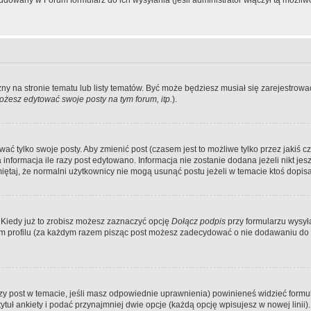
dowany w Forum formularz do ich wysyłania (jeśli administrator włączył tą możliw
zny na stronie tematu lub listy tematów. Być może będziesz musiał się zarejestr
żesz edytować swoje posty na tym forum, itp.
).
 tylko swoje posty. Aby zmienić post (czasem jest to możliwe tylko przez jakiś cz
informacja ile razy post edytowano. Informacja nie zostanie dodana jeżeli nikt je
iętaj, że normalni użytkownicy nie mogą usunąć postu jeżeli w temacie ktoś dopisał
 Kiedy już to zrobisz możesz zaznaczyć opcję
Dołącz podpis
przy formularzu wysy
m profilu (za każdym razem pisząc post możesz zadecydować o nie dodawaniu do 
wszy post w temacie, jeśli masz odpowiednie uprawnienia) powinieneś widzieć formu
uł ankiety i podać przynajmniej dwie opcje (każdą opcję wpisujesz w nowej linii).