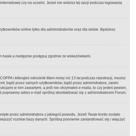
ternetowej czy na uczelni. Jeżeli nie widzisz tej opcji podczas logowania
tkowników online tylko dla administratorów oraz dla siebie. Będziesz
 hasła
a następnie postępuj zgodnie ze wskazówkami.
e COPPA i kliknąłeś odnośnik
Mam mniej niż 13 lat
podczas rejestracji, musisz
kont, bądź przez samych użytkowników, bądź przez administratora, zanim
cjami w nim zawartymi, a jeśli nie otrzymałeś e-maila, to czy jesteś pewien,
ś poprawmy adres e-mail spróbuj skontaktować się z administratorem Forum.
ięte przez administratora z jakiegoś powodu. Jeżeli Twoje konto zostało
iejszyć rozmiar bazy danych. Spróbuj ponownie zarejestrować się i włączyć