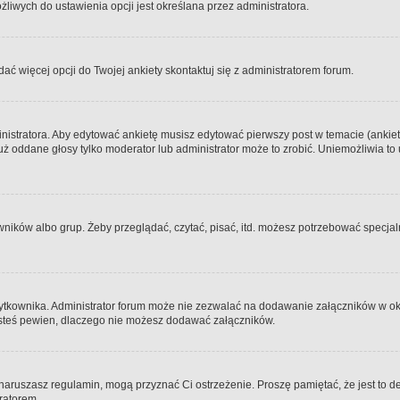
iwych do ustawienia opcji jest określana przez administratora.
dać więcej opcji do Twojej ankiety skontaktuj się z administratorem forum.
nistratora. Aby edytować ankietę musisz edytować pierwszy post w temacie (ankieta
y już oddane głosy tylko moderator lub administrator może to zrobić. Uniemożliwia
ków albo grup. Żeby przeglądać, czytać, pisać, itd. możesz potrzebować specjalny
ytkownika. Administrator forum może nie zezwalać na dodawanie załączników w o
 jesteś pewien, dlaczego nie możesz dodawać załączników.
e naruszasz regulamin, mogą przyznać Ci ostrzeżenie. Proszę pamiętać, że jest to d
tratorem.