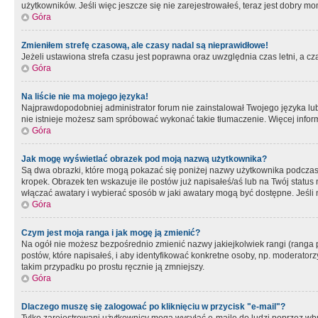
użytkowników. Jeśli więc jeszcze się nie zarejestrowałeś, teraz jest dobry mo
Góra
Zmieniłem strefę czasową, ale czasy nadal są nieprawidłowe!
Jeżeli ustawiona strefa czasu jest poprawna oraz uwzględnia czas letni, a c
Góra
Na liście nie ma mojego języka!
Najprawdopodobniej administrator forum nie zainstalował Twojego języka lub n
nie istnieje możesz sam spróbować wykonać takie tłumaczenie. Więcej inform
Góra
Jak mogę wyświetlać obrazek pod moją nazwą użytkownika?
Są dwa obrazki, które mogą pokazać się poniżej nazwy użytkownika podczas
kropek. Obrazek ten wskazuje ile postów już napisałeś/aś lub na Twój status
włączać awatary i wybierać sposób w jaki awatary mogą być dostępne. Jeśli n
Góra
Czym jest moja ranga i jak mogę ją zmienić?
Na ogół nie możesz bezpośrednio zmienić nazwy jakiejkolwiek rangi (ranga 
postów, które napisałeś, i aby identyfikować konkretne osoby, np. moderator
takim przypadku po prostu ręcznie ją zmniejszy.
Góra
Dlaczego muszę się zalogować po kliknięciu w przycisk "e-mail"?