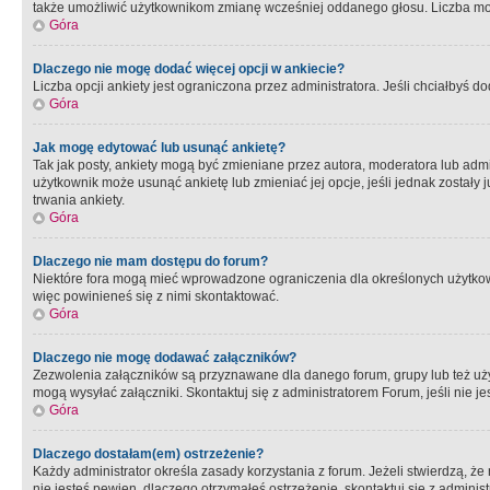
także umożliwić użytkownikom zmianę wcześniej oddanego głosu. Liczba możl
Góra
Dlaczego nie mogę dodać więcej opcji w ankiecie?
Liczba opcji ankiety jest ograniczona przez administratora. Jeśli chciałbyś do
Góra
Jak mogę edytować lub usunąć ankietę?
Tak jak posty, ankiety mogą być zmieniane przez autora, moderatora lub admi
użytkownik może usunąć ankietę lub zmieniać jej opcje, jeśli jednak został
trwania ankiety.
Góra
Dlaczego nie mam dostępu do forum?
Niektóre fora mogą mieć wprowadzone ograniczenia dla określonych użytkowni
więc powinieneś się z nimi skontaktować.
Góra
Dlaczego nie mogę dodawać załączników?
Zezwolenia załączników są przyznawane dla danego forum, grupy lub też uż
mogą wysyłać załączniki. Skontaktuj się z administratorem Forum, jeśli nie
Góra
Dlaczego dostałam(em) ostrzeżenie?
Każdy administrator określa zasady korzystania z forum. Jeżeli stwierdzą, ż
nie jesteś pewien, dlaczego otrzymałeś ostrzeżenie, skontaktuj sie z adminis