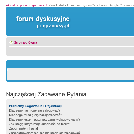
Aktualizacje na programosy.pl
:
Zero Install
•
Advanced SystemCare Free
•
Google Chrome
•
Strona główna
Najczęściej Zadawane Pytania
Problemy Logowania i Rejestracji
Dlaczego nie mogę się zalogować?
Dlaczego muszę się zarejestrować?
Dlaczego jestem automatycznie wylogowywany?
Jak mogę ukryć moją obecność na forum?
Zapomniałem hasła!
Zarejestrowałem się, ale nie mogę się zalogować!