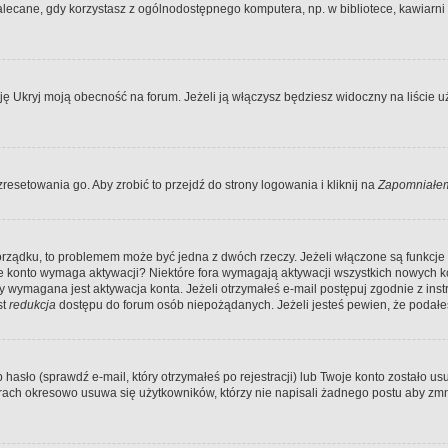
ecane, gdy korzystasz z ogólnodostępnego komputera, np. w bibliotece, kawiarni in
Ukryj moją obecność na forum. Jeżeli ją włączysz będziesz widoczny na liście uży
resetowania go. Aby zrobić to przejdź do strony logowania i kliknij na
Zapomniałem
porządku, to problemem może być jedna z dwóch rzeczy. Jeżeli włączone są funkcj
twoje konto wymaga aktywacji? Niektóre fora wymagają aktywacji wszystkich nowych 
wymagana jest aktywacja konta. Jeżeli otrzymałeś e-mail postępuj zgodnie z instruk
st
redukcja
dostępu do forum osób niepożądanych. Jeżeli jesteś pewien, że podałe
o (sprawdź e-mail, który otrzymałeś po rejestracji) lub Twoje konto zostało usun
rach okresowo usuwa się użytkowników, którzy nie napisali żadnego postu aby zmn