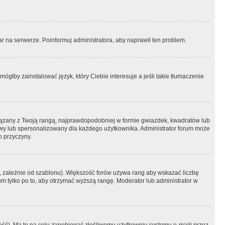
r na serwerze. Poinformuj administratora, aby naprawił ten problem.
ógłby zainstalować język, który Ciebie interesuje a jeśli takie tłumaczenie
iązany z Twoją rangą, najprawdopodobniej w formie gwiazdek, kwadratów lub
atowy lub spersonalizowany dla każdego użytkownika. Administrator forum może
o przyczyny.
, zależnie od szablonu). Większość forów używa rang aby wskazać liczbę
um tylko po to, aby otrzymać wyższą rangę. Moderator lub administrator w