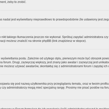
ment, żeby to zrobić.
zas nadal jest wyświetlany nieprawdłowo to prawdopodobnie źle ustawiony jest zega
ikt takiego tłumaczenia jeszcze nie wykonał. Spróbuj zapytać administratora czy m
acji możesz znaleźć na stronie phpBB (link znajdziesz w stopce).
 wyświetlania postu. Zależnie od użytego stylu, pierwszym może być obrazek pow
 na forum. Drugi, zazwyczaj większy, jest znany jako awatar i zazwyczaj jest unik
ie możesz używać awatarów, skontaktuj się z administratorami forum i zapytaj ich 
pojawia się pod nazwą użytkownika przy przeglądaniu tematu, oraz w twoim profilu
zy czy administratorzy mogą mieć specjalną rangę. Prosimy nie pisać postów na for