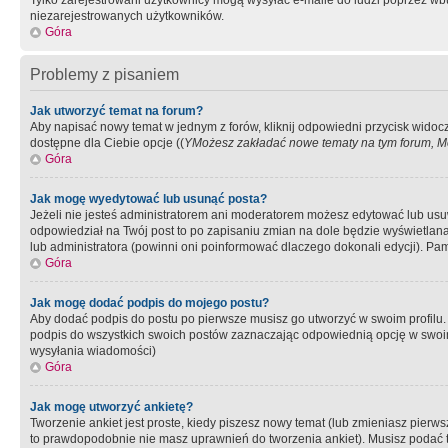
Tylko zarejestrowani użytkownicy mogą wysyłać e-maile do ludzi poprzez wbu
niezarejestrowanych użytkowników.
Góra
Problemy z pisaniem
Jak utworzyć temat na forum?
Aby napisać nowy temat w jednym z forów, kliknij odpowiedni przycisk widoc
dostępne dla Ciebie opcje ((
YMożesz zakładać nowe tematy na tym forum, Mo
Góra
Jak mogę wyedytować lub usunąć posta?
Jeżeli nie jesteś administratorem ani moderatorem możesz edytować lub usuwać
odpowiedział na Twój post to po zapisaniu zmian na dole będzie wyświetlana 
lub administratora (powinni oni poinformować dlaczego dokonali edycji). Pam
Góra
Jak mogę dodać podpis do mojego postu?
Aby dodać podpis do postu po pierwsze musisz go utworzyć w swoim profilu.
podpis do wszystkich swoich postów zaznaczając odpowiednią opcję w swoi
wysyłania wiadomości)
Góra
Jak mogę utworzyć ankietę?
Tworzenie ankiet jest proste, kiedy piszesz nowy temat (lub zmieniasz pier
to prawdopodobnie nie masz uprawnień do tworzenia ankiet). Musisz podać tyt