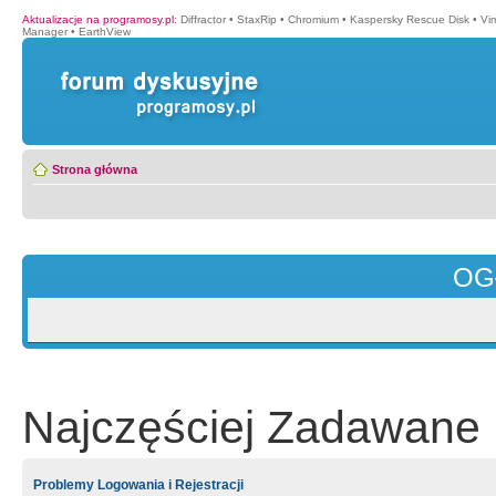
Aktualizacje na programosy.pl
:
Diffractor
•
StaxRip
•
Chromium
•
Kaspersky Rescue Disk
•
Vi
Manager
•
EarthView
Strona główna
OG
Najczęściej Zadawane 
Problemy Logowania i Rejestracji