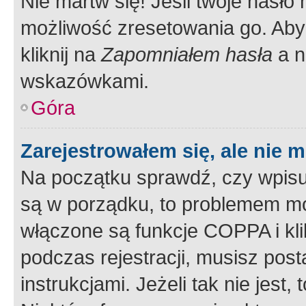
Nie martw się! Jeśli twoje hasło
możliwość zresetowania go. Aby 
kliknij na
Zapomniałem hasła
a n
wskazówkami.
Góra
Zarejestrowałem się, ale nie 
Na początku sprawdź, czy wpisuj
są w porządku, to problemem mo
włączone są funkcje COPPA i kl
podczas rejestracji, musisz pos
instrukcjami. Jeżeli tak nie jes