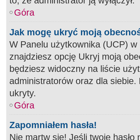
to, że administrator ją wyłączył.
Góra
Jak mogę ukryć moją obecno
W Panelu użytkownika (UCP) w 
znajdziesz opcję Ukryj moją obe
będziesz widoczny na liście użyt
administratorów oraz dla siebie.
ukryty.
Góra
Zapomniałem hasła!
Nie martw się! Jeśli twoje hasło