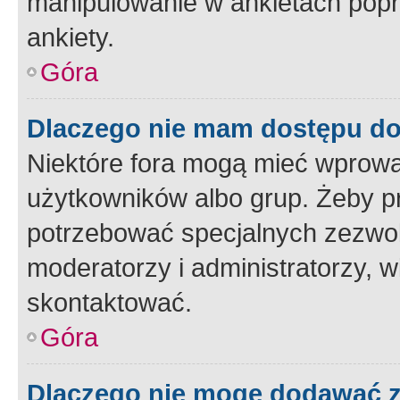
manipulowanie w ankietach popr
ankiety.
Góra
Dlaczego nie mam dostępu d
Niektóre fora mogą mieć wprowa
użytkowników albo grup. Żeby pr
potrzebować specjalnych zezwole
moderatorzy i administratorzy, w
skontaktować.
Góra
Dlaczego nie mogę dodawać 