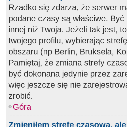
Rzadko się zdarza, że serwer m
podane czasy są właściwe. Być 
innej niż Twoja. Jeżeli tak jest,
twojego profilu, wybierając str
obszaru (np Berlin, Bruksela, Ko
Pamiętaj, że zmiana strefy czas
być dokonana jedynie przez zar
więc jeszcze się nie zarejestrow
zrobić.
Góra
Zmieniłem strefę czasową, ale