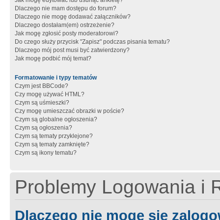
Jak mogę edytować lub usunąć ankietę?
Dlaczego nie mam dostępu do forum?
Dlaczego nie mogę dodawać załączników?
Dlaczego dostałam(em) ostrzeżenie?
Jak mogę zgłosić posty moderatorowi?
Do czego służy przycisk "Zapisz" podczas pisania tematu?
Dlaczego mój post musi być zatwierdzony?
Jak mogę podbić mój temat?
Formatowanie i typy tematów
Czym jest BBCode?
Czy mogę używać HTML?
Czym są uśmieszki?
Czy mogę umieszczać obrazki w poście?
Czym są globalne ogłoszenia?
Czym są ogłoszenia?
Czym są tematy przyklejone?
Czym są tematy zamknięte?
Czym są ikony tematu?
Problemy Logowania i R
Dlaczego nie mogę się zalog