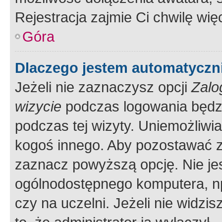
Rejestracja zajmie Ci chwilę wi
Góra
Dlaczego jestem automatycz
Jeżeli nie zaznaczysz opcji
Zalo
wizycie
podczas logowania będzi
podczas tej wizyty. Uniemożliwi
kogoś innego. Aby pozostawać 
zaznacz powyższą opcję. Nie jes
ogólnodostępnego komputera, np.
czy na uczelni. Jeżeli nie widzi