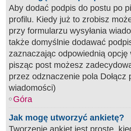
Aby dodać podpis do postu po 
profilu. Kiedy już to zrobisz m
przy formularzu wysyłania wiad
także domyślnie dodawać podpi
zaznaczając odpowiednią opcję 
pisząc post możesz zadecydowa
przez odznaczenie pola Dołącz 
wiadomości)
Góra
Jak mogę utworzyć ankietę?
Tworzenie ankiet jest proste, ki