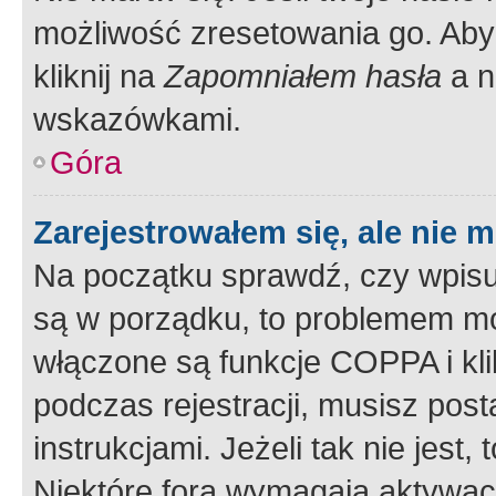
możliwość zresetowania go. Aby 
kliknij na
Zapomniałem hasła
a n
wskazówkami.
Góra
Zarejestrowałem się, ale nie 
Na początku sprawdź, czy wpisuj
są w porządku, to problemem mo
włączone są funkcje COPPA i kl
podczas rejestracji, musisz pos
instrukcjami. Jeżeli tak nie jes
Niektóre fora wymagają aktywac