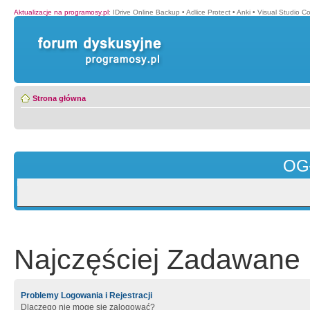
Aktualizacje na programosy.pl
:
IDrive Online Backup
•
Adlice Protect
•
Anki
•
Visual Studio C
Strona główna
OG
Najczęściej Zadawane 
Problemy Logowania i Rejestracji
Dlaczego nie mogę się zalogować?