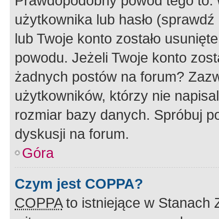
Prawdopodobny powód tego to:
użytkownika lub hasło (sprawdź e
lub Twoje konto zostało usunięte
powodu. Jeżeli Twoje konto zost
żadnych postów na forum? Zazw
użytkowników, którzy nie napisa
rozmiar bazy danych. Spróbuj po
dyskusji na forum.
Góra
Czym jest COPPA?
COPPA
to istniejące w Stanach