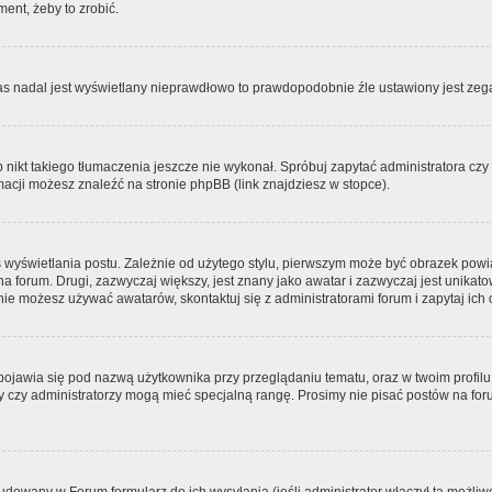
ment, żeby to zrobić.
zas nadal jest wyświetlany nieprawdłowo to prawdopodobnie źle ustawiony jest zega
ikt takiego tłumaczenia jeszcze nie wykonał. Spróbuj zapytać administratora czy m
acji możesz znaleźć na stronie phpBB (link znajdziesz w stopce).
 wyświetlania postu. Zależnie od użytego stylu, pierwszym może być obrazek pow
 na forum. Drugi, zazwyczaj większy, jest znany jako awatar i zazwyczaj jest unik
ie możesz używać awatarów, skontaktuj się z administratorami forum i zapytaj ich 
pojawia się pod nazwą użytkownika przy przeglądaniu tematu, oraz w twoim profilu
zy czy administratorzy mogą mieć specjalną rangę. Prosimy nie pisać postów na for