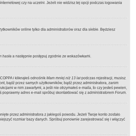
ternetowej czy na uczelni. Jeżeli nie widzisz tej opcji podczas logowania
tkowników online tylko dla administratorów oraz dla siebie. Będziesz
 hasła
a następnie postępuj zgodnie ze wskazówkami.
e COPPA i kliknąłeś odnośnik
Mam mniej niż 13 lat
podczas rejestracji, musisz
kont, bądź przez samych użytkowników, bądź przez administratora, zanim
cjami w nim zawartymi, a jeśli nie otrzymałeś e-maila, to czy jesteś pewien,
ś poprawmy adres e-mail spróbuj skontaktować się z administratorem Forum.
ięte przez administratora z jakiegoś powodu. Jeżeli Twoje konto zostało
iejszyć rozmiar bazy danych. Spróbuj ponownie zarejestrować się i włączyć