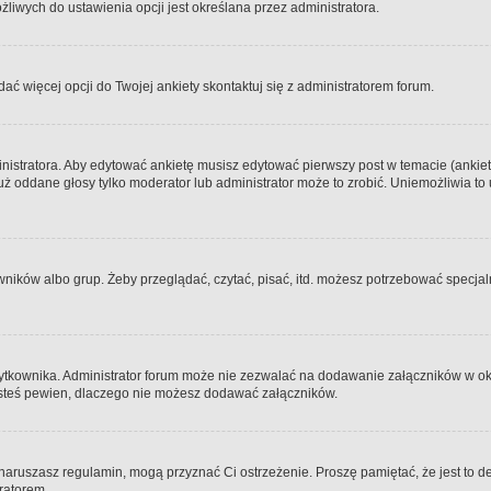
iwych do ustawienia opcji jest określana przez administratora.
dać więcej opcji do Twojej ankiety skontaktuj się z administratorem forum.
nistratora. Aby edytować ankietę musisz edytować pierwszy post w temacie (ankieta
y już oddane głosy tylko moderator lub administrator może to zrobić. Uniemożliwia
ków albo grup. Żeby przeglądać, czytać, pisać, itd. możesz potrzebować specjalny
ytkownika. Administrator forum może nie zezwalać na dodawanie załączników w o
 jesteś pewien, dlaczego nie możesz dodawać załączników.
e naruszasz regulamin, mogą przyznać Ci ostrzeżenie. Proszę pamiętać, że jest to d
tratorem.