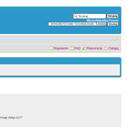
Wyszukiwarka Forum
Regulamin
FAQ
Rejestracja
Zaloguj
h mogę dołączyć?