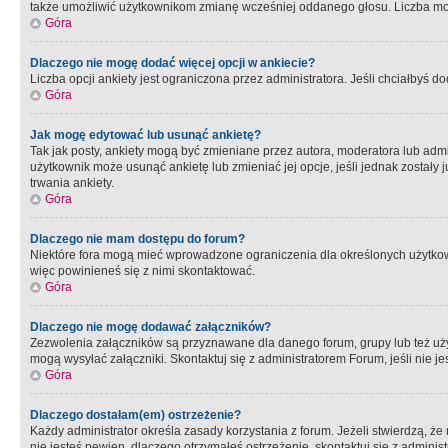
także umożliwić użytkownikom zmianę wcześniej oddanego głosu. Liczba możl
Góra
Dlaczego nie mogę dodać więcej opcji w ankiecie?
Liczba opcji ankiety jest ograniczona przez administratora. Jeśli chciałbyś do
Góra
Jak mogę edytować lub usunąć ankietę?
Tak jak posty, ankiety mogą być zmieniane przez autora, moderatora lub admi
użytkownik może usunąć ankietę lub zmieniać jej opcje, jeśli jednak został
trwania ankiety.
Góra
Dlaczego nie mam dostępu do forum?
Niektóre fora mogą mieć wprowadzone ograniczenia dla określonych użytkowni
więc powinieneś się z nimi skontaktować.
Góra
Dlaczego nie mogę dodawać załączników?
Zezwolenia załączników są przyznawane dla danego forum, grupy lub też uż
mogą wysyłać załączniki. Skontaktuj się z administratorem Forum, jeśli nie
Góra
Dlaczego dostałam(em) ostrzeżenie?
Każdy administrator określa zasady korzystania z forum. Jeżeli stwierdzą, ż
nie jesteś pewien, dlaczego otrzymałeś ostrzeżenie, skontaktuj sie z adminis