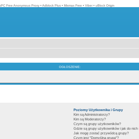
isPC Free Anonymous Proxy
•
Adblock Plus
•
Mixmax Free
•
Viber
•
uBlock Origin
OGŁOSZENIE:
Poziomy Użytkownika i Grupy
Kim są Administratorzy?
Kim są Moderatorzy?
Czym są grupy użytkowników?
Gdzie są grupy użytkowników i jak do nic
Jak mogę zostać przywódcą grupy?
Czym jest "Domyślna grupa"?