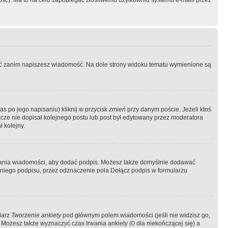
ość). Ma to na celu zapobiegać złośliwemu użytkowniu systemu e-maili przez
ować zanim napiszesz wiadomość. Na dole strony widoku tematu wymienione są
as po jego napisaniu) kliknij w przycisk
zmień
przy danym poście. Jeżeli ktoś
szcze nie dopisał kolejnego postu lub post był edytowany przez moderatora
 kolejny.
łania wiadomości, aby dodać podpis. Możesz także domyślnie dodawać
niego podpisu, przez odznaczenie pola Dołącz podpis w formularzu
larz
Tworzenie ankiety
pod głównym polem wiadomości (jeśli nie widzisz go,
 Możesz także wyznaczyć czas trwania ankiety (0 dla niekończącej się) a