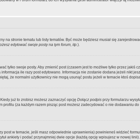
dowany w Forum formularz do ich wysyłania (jeśli administrator włączył tą możliw
zny na stronie tematu lub listy tematów. Być może będziesz musiał się zarejestr
żesz edytować swoje posty na tym forum, itp.
).
 tylko swoje posty. Aby zmienić post (czasem jest to możliwe tylko przez jakiś cz
informacja ile razy post edytowano. Informacja nie zostanie dodana jeżeli nikt je
iętaj, że normalni użytkownicy nie mogą usunąć postu jeżeli w temacie ktoś dopisał
 Kiedy już to zrobisz możesz zaznaczyć opcję
Dołącz podpis
przy formularzu wysy
m profilu (za każdym razem pisząc post możesz zadecydować o nie dodawaniu do 
wszy post w temacie, jeśli masz odpowiednie uprawnienia) powinieneś widzieć formu
uł ankiety i podać przynajmniej dwie opcje (każdą opcję wpisujesz w nowej linii).