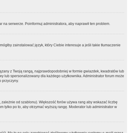
r na serwerze. Poinformuj administratora, aby naprawił ten problem.
ógłby zainstalować język, który Ciebie interesuje a jeśli takie tłumaczenie
iązany z Twoją rangą, najprawdopodobniej w formie gwiazdek, kwadratów lub
atowy lub spersonalizowany dla każdego użytkownika. Administrator forum może
o przyczyny.
, zależnie od szablonu). Większość forów używa rang aby wskazać liczbę
um tylko po to, aby otrzymać wyższą rangę. Moderator lub administrator w