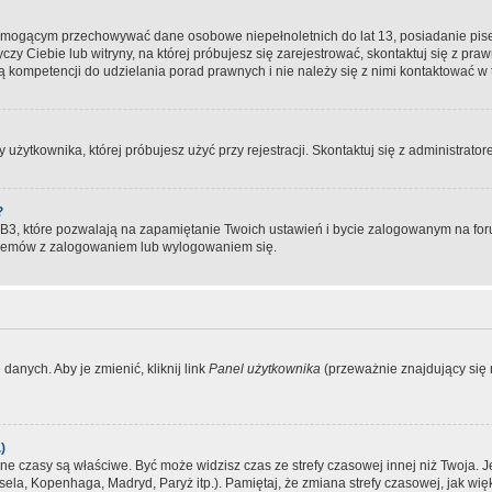
, mogącym przechowywać dane osobowe niepełnoletnich do lat 13, posiadanie pi
yczy Ciebie lub witryny, na której próbujesz się zarejestrować, skontaktuj się z pr
 kompetencji do udzielania porad prawnych i nie należy się z nimi kontaktować w te
użytkownika, której próbujesz użyć przy rejestracji. Skontaktuj się z administrat
?
, które pozwalają na zapamiętanie Twoich ustawień i bycie zalogowanym na forum
blemów z zalogowaniem lub wylogowaniem się.
danych. Aby je zmienić, kliknij link
Panel użytkownika
(przeważnie znajdujący się n
)
czasy są właściwe. Być może widzisz czas ze strefy czasowej innej niż Twoja. Jeże
sela, Kopenhaga, Madryd, Paryż itp.). Pamiętaj, że zmiana strefy czasowej, jak 