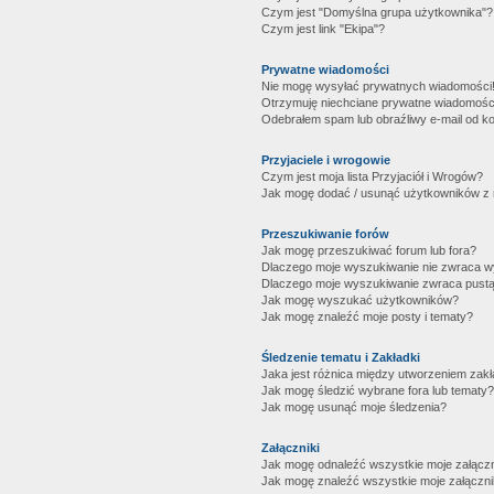
Czym jest "Domyślna grupa użytkownika"?
Czym jest link "Ekipa"?
Prywatne wiadomości
Nie mogę wysyłać prywatnych wiadomości
Otrzymuję niechciane prywatne wiadomośc
Odebrałem spam lub obraźliwy e-mail od ko
Przyjaciele i wrogowie
Czym jest moja lista Przyjaciół i Wrogów?
Jak mogę dodać / usunąć użytkowników z mo
Przeszukiwanie forów
Jak mogę przeszukiwać forum lub fora?
Dlaczego moje wyszukiwanie nie zwraca 
Dlaczego moje wyszukiwanie zwraca pustą
Jak mogę wyszukać użytkowników?
Jak mogę znaleźć moje posty i tematy?
Śledzenie tematu i Zakładki
Jaka jest różnica między utworzeniem zakł
Jak mogę śledzić wybrane fora lub tematy?
Jak mogę usunąć moje śledzenia?
Załączniki
Jak mogę odnaleźć wszystkie moje załączn
Jak mogę znaleźć wszystkie moje załączni