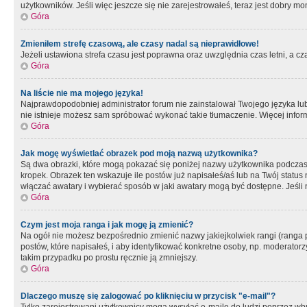
użytkowników. Jeśli więc jeszcze się nie zarejestrowałeś, teraz jest dobry mo
Góra
Zmieniłem strefę czasową, ale czasy nadal są nieprawidłowe!
Jeżeli ustawiona strefa czasu jest poprawna oraz uwzględnia czas letni, a c
Góra
Na liście nie ma mojego języka!
Najprawdopodobniej administrator forum nie zainstalował Twojego języka lub n
nie istnieje możesz sam spróbować wykonać takie tłumaczenie. Więcej inform
Góra
Jak mogę wyświetlać obrazek pod moją nazwą użytkownika?
Są dwa obrazki, które mogą pokazać się poniżej nazwy użytkownika podczas
kropek. Obrazek ten wskazuje ile postów już napisałeś/aś lub na Twój status
włączać awatary i wybierać sposób w jaki awatary mogą być dostępne. Jeśli n
Góra
Czym jest moja ranga i jak mogę ją zmienić?
Na ogół nie możesz bezpośrednio zmienić nazwy jakiejkolwiek rangi (ranga 
postów, które napisałeś, i aby identyfikować konkretne osoby, np. moderator
takim przypadku po prostu ręcznie ją zmniejszy.
Góra
Dlaczego muszę się zalogować po kliknięciu w przycisk "e-mail"?