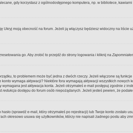
ecane, gdy korzystasz z ogólnodostępnego komputera, np. w bibliotece, kawiarni in
Ukryj moją obecność na forum. Jeżeli ją włączysz będziesz widoczny na liście uży
resetowania go. Aby zrobić to przejdź do strony logowania i kliknij na
Zapomniałem
porządku, to problemem może być jedna z dwóch rzeczy. Jeżeli włączone są funkcj
twoje konto wymaga aktywacji? Niektóre fora wymagają aktywacji wszystkich nowych 
wymagana jest aktywacja konta. Jeżeli otrzymałeś e-mail postępuj zgodnie z instruk
st
redukcja
dostępu do forum osób niepożądanych. Jeżeli jesteś pewien, że podałe
o (sprawdź e-mail, który otrzymałeś po rejestracji) lub Twoje konto zostało usun
rach okresowo usuwa się użytkowników, którzy nie napisali żadnego postu aby zmn