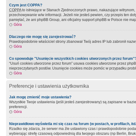
Czym jest COPPA?
COPPA
to istniejące w Stanach Zjednoczonych prawo, nakazujące witrynom
przechowywanie w/w informacji. Jeżeli nie jesteś pewien, czy przepis ten dot
pamiętać, że ani phpBB Group, ani oficjalny support phpBB w Polsce nie mają
Góra
Dlaczego nie mogę się zarejestrować?
Prawdopodobnie właściciel strony zbanował Twój adres IP lub zabronił nazwy 
Góra
Co spowoduje "Usunięcie wszystkich cookies utworzonych przez forum"
“Usuń cookies utworzone przez forum” usuwa cookies utworzone przez phpBB3
nieprzeczytanych postów. Usunięcie cookies może pomóc w przypadku pro
Góra
Preferencje i ustawienia użytkownika
Jak mogę zmienić moje ustawienia?
Wszystkie Twoje ustawienia (jeśli jesteś zarejestrowany) są zapisane w bazie 
preferencji.
Góra
Nieprawidłowo wyświetla mi się czas na forum (w postach, w profilach, itd.
Rzadko się zdarza, że serwer ma źle ustawiony czas i prawdopodobnie podane 
wybierając strefę czasową odpowiednią dla twojego obszaru (np Berlin, Bruk