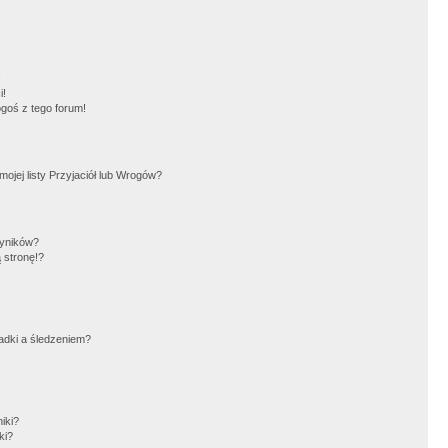
!
i!
goś z tego forum!
jej listy Przyjaciół lub Wrogów?
wyników?
 stronę!?
adki a śledzeniem?
iki?
ki?