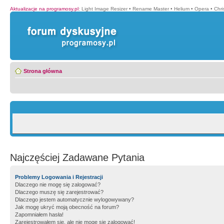
Aktualizacje na programosy.pl
:
Light Image Resizer
•
Rename Master
•
Helium
•
Opera
•
Chr
Strona główna
Najczęściej Zadawane Pytania
Problemy Logowania i Rejestracji
Dlaczego nie mogę się zalogować?
Dlaczego muszę się zarejestrować?
Dlaczego jestem automatycznie wylogowywany?
Jak mogę ukryć moją obecność na forum?
Zapomniałem hasła!
Zarejestrowałem się, ale nie mogę się zalogować!