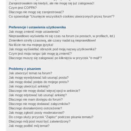
Zarejestrowałem się kiedyś, ale nie mogę się już zalogować!
Czym jest COPPA?
Dlaczego nie mogę się zarejestrować?
Co spowoduje "Usunięcie wszystkich cookies utworzonych przez forum"?
Preferencje i ustawienia użytkownika
Jak mogę zmienić moje ustawienia?
Nieprawidłowo wyświetla mi się czas na forum (w postach, w profilach, itd.)
Zmieniłem strefę czasową, ale czasy nadal są nieprawidłowe!
Na liście nie ma mojego języka!
Jak mogę wyświetlać obrazek pod moją nazwą użytkownika?
Czym jest moja ranga i jak mogę ją zmienić?
Dlaczego muszę się zalogować po kliknięciu w przycisk "e-mail"?
Problemy z pisaniem
Jak utworzyć temat na forum?
Jak mogę wyedytować lub usunąć posta?
Jak mogę dodać podpis do mojego postu?
Jak mogę utworzyć ankietę?
Dlaczego nie mogę dodać więcej opcji w ankiecie?
Jak mogę edytować lub usunąć ankietę?
Dlaczego nie mam dostępu do forum?
Dlaczego nie mogę dodawać załączników?
Dlaczego dostałam(em) ostrzeżenie?
Jak mogę zgłosić posty moderatorowi?
Do czego służy przycisk "Zapisz" podczas pisania tematu?
Dlaczego mój post musi być zatwierdzony?
Jak mogę podbić mój temat?