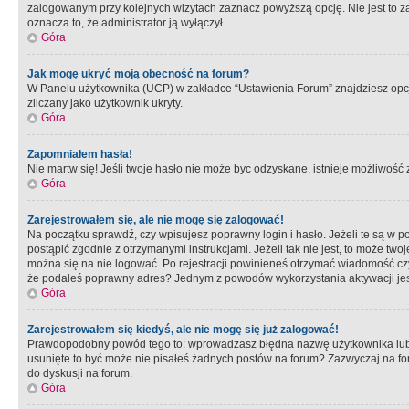
zalogowanym przy kolejnych wizytach zaznacz powyższą opcję. Nie jest to zal
oznacza to, że administrator ją wyłączył.
Góra
Jak mogę ukryć moją obecność na forum?
W Panelu użytkownika (UCP) w zakładce “Ustawienia Forum” znajdziesz opcję 
zliczany jako użytkownik ukryty.
Góra
Zapomniałem hasła!
Nie martw się! Jeśli twoje hasło nie może byc odzyskane, istnieje możliwość z
Góra
Zarejestrowałem się, ale nie mogę się zalogować!
Na początku sprawdź, czy wpisujesz poprawny login i hasło. Jeżeli te są w 
postąpić zgodnie z otrzymanymi instrukcjami. Jeżeli tak nie jest, to może 
można się na nie logować. Po rejestracji powinieneś otrzymać wiadomość czy 
że podałeś poprawny adres? Jednym z powodów wykorzystania aktywacji je
Góra
Zarejestrowałem się kiedyś, ale nie mogę się już zalogować!
Prawdopodobny powód tego to: wprowadzasz błędna nazwę użytkownika lub hasł
usunięte to być może nie pisałeś żadnych postów na forum? Zazwyczaj na fo
do dyskusji na forum.
Góra