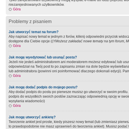
Tylko zarejestrowani użytkownicy mogą wysyłać e-maile do ludzi poprzez wbu
niezarejestrowanych użytkowników.
Góra
Problemy z pisaniem
Jak utworzyć temat na forum?
Aby napisać nowy temat w jednym z forów, kliknij odpowiedni przycisk widoc
dostępne dla Ciebie opcje ((
YMożesz zakładać nowe tematy na tym forum, Mo
Góra
Jak mogę wyedytować lub usunąć posta?
Jeżeli nie jesteś administratorem ani moderatorem możesz edytować lub usuwać
odpowiedział na Twój post to po zapisaniu zmian na dole będzie wyświetlana 
lub administratora (powinni oni poinformować dlaczego dokonali edycji). Pam
Góra
Jak mogę dodać podpis do mojego postu?
Aby dodać podpis do postu po pierwsze musisz go utworzyć w swoim profilu.
podpis do wszystkich swoich postów zaznaczając odpowiednią opcję w swoi
wysyłania wiadomości)
Góra
Jak mogę utworzyć ankietę?
Tworzenie ankiet jest proste, kiedy piszesz nowy temat (lub zmieniasz pier
to prawdopodobnie nie masz uprawnień do tworzenia ankiet). Musisz podać tyt