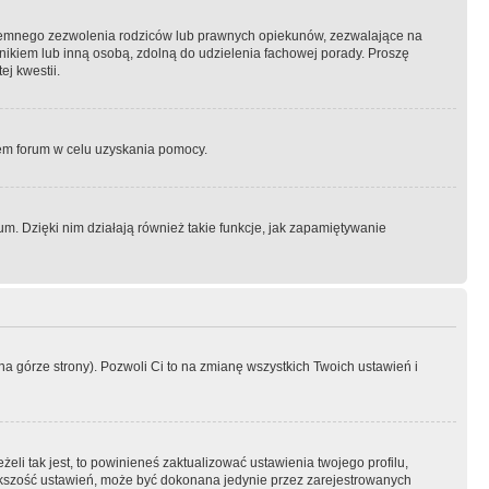
semnego zezwolenia rodziców lub prawnych opiekunów, zezwalające na
awnikiem lub inną osobą, zdolną do udzielenia fachowej porady. Proszę
j kwestii.
orem forum w celu uzyskania pomocy.
. Dzięki nim działają również takie funkcje, jak zapamiętywanie
a górze strony). Pozwoli Ci to na zmianę wszystkich Twoich ustawień i
li tak jest, to powinieneś zaktualizować ustawienia twojego profilu,
większość ustawień, może być dokonana jedynie przez zarejestrowanych