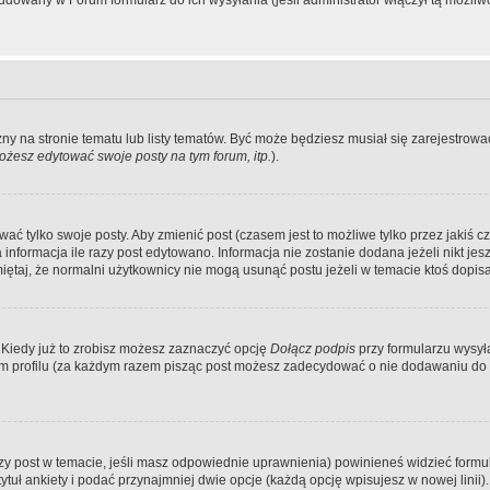
dowany w Forum formularz do ich wysyłania (jeśli administrator włączył tą możliw
zny na stronie tematu lub listy tematów. Być może będziesz musiał się zarejestr
żesz edytować swoje posty na tym forum, itp.
).
 tylko swoje posty. Aby zmienić post (czasem jest to możliwe tylko przez jakiś cz
informacja ile razy post edytowano. Informacja nie zostanie dodana jeżeli nikt je
iętaj, że normalni użytkownicy nie mogą usunąć postu jeżeli w temacie ktoś dopisał
 Kiedy już to zrobisz możesz zaznaczyć opcję
Dołącz podpis
przy formularzu wysy
m profilu (za każdym razem pisząc post możesz zadecydować o nie dodawaniu do 
wszy post w temacie, jeśli masz odpowiednie uprawnienia) powinieneś widzieć formu
uł ankiety i podać przynajmniej dwie opcje (każdą opcję wpisujesz w nowej linii).