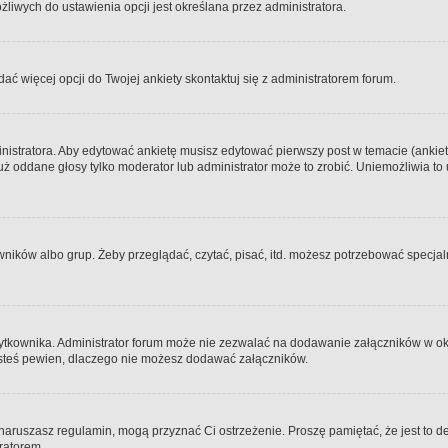
iwych do ustawienia opcji jest określana przez administratora.
dać więcej opcji do Twojej ankiety skontaktuj się z administratorem forum.
nistratora. Aby edytować ankietę musisz edytować pierwszy post w temacie (ankieta
y już oddane głosy tylko moderator lub administrator może to zrobić. Uniemożliwia
ków albo grup. Żeby przeglądać, czytać, pisać, itd. możesz potrzebować specjalny
ytkownika. Administrator forum może nie zezwalać na dodawanie załączników w o
 jesteś pewien, dlaczego nie możesz dodawać załączników.
e naruszasz regulamin, mogą przyznać Ci ostrzeżenie. Proszę pamiętać, że jest to d
tratorem.