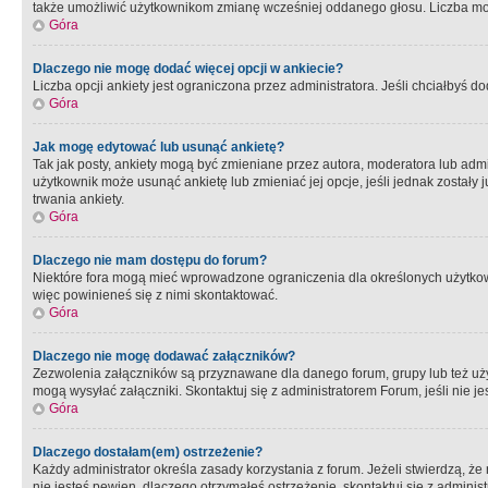
także umożliwić użytkownikom zmianę wcześniej oddanego głosu. Liczba możl
Góra
Dlaczego nie mogę dodać więcej opcji w ankiecie?
Liczba opcji ankiety jest ograniczona przez administratora. Jeśli chciałbyś do
Góra
Jak mogę edytować lub usunąć ankietę?
Tak jak posty, ankiety mogą być zmieniane przez autora, moderatora lub admi
użytkownik może usunąć ankietę lub zmieniać jej opcje, jeśli jednak został
trwania ankiety.
Góra
Dlaczego nie mam dostępu do forum?
Niektóre fora mogą mieć wprowadzone ograniczenia dla określonych użytkowni
więc powinieneś się z nimi skontaktować.
Góra
Dlaczego nie mogę dodawać załączników?
Zezwolenia załączników są przyznawane dla danego forum, grupy lub też uż
mogą wysyłać załączniki. Skontaktuj się z administratorem Forum, jeśli nie
Góra
Dlaczego dostałam(em) ostrzeżenie?
Każdy administrator określa zasady korzystania z forum. Jeżeli stwierdzą, ż
nie jesteś pewien, dlaczego otrzymałeś ostrzeżenie, skontaktuj sie z adminis