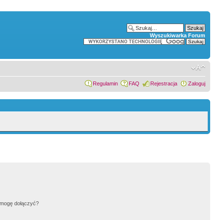
Wyszukiwarka Forum
Regulamin
FAQ
Rejestracja
Zaloguj
h mogę dołączyć?