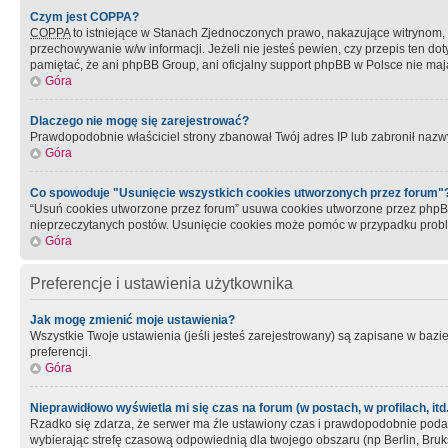
Czym jest COPPA?
COPPA
to istniejące w Stanach Zjednoczonych prawo, nakazujące witrynom
przechowywanie w/w informacji. Jeżeli nie jesteś pewien, czy przepis ten dot
pamiętać, że ani phpBB Group, ani oficjalny support phpBB w Polsce nie mają
Góra
Dlaczego nie mogę się zarejestrować?
Prawdopodobnie właściciel strony zbanował Twój adres IP lub zabronił nazwy 
Góra
Co spowoduje "Usunięcie wszystkich cookies utworzonych przez forum"
“Usuń cookies utworzone przez forum” usuwa cookies utworzone przez phpBB3
nieprzeczytanych postów. Usunięcie cookies może pomóc w przypadku pro
Góra
Preferencje i ustawienia użytkownika
Jak mogę zmienić moje ustawienia?
Wszystkie Twoje ustawienia (jeśli jesteś zarejestrowany) są zapisane w bazie 
preferencji.
Góra
Nieprawidłowo wyświetla mi się czas na forum (w postach, w profilach, itd.
Rzadko się zdarza, że serwer ma źle ustawiony czas i prawdopodobnie podane 
wybierając strefę czasową odpowiednią dla twojego obszaru (np Berlin, Bruk