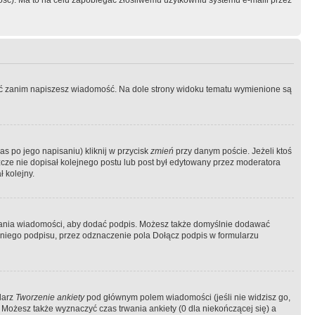
ość). Ma to na celu zapobiegać złośliwemu użytkowniu systemu e-maili przez
ować zanim napiszesz wiadomość. Na dole strony widoku tematu wymienione są
as po jego napisaniu) kliknij w przycisk
zmień
przy danym poście. Jeżeli ktoś
szcze nie dopisał kolejnego postu lub post był edytowany przez moderatora
 kolejny.
łania wiadomości, aby dodać podpis. Możesz także domyślnie dodawać
niego podpisu, przez odznaczenie pola Dołącz podpis w formularzu
larz
Tworzenie ankiety
pod głównym polem wiadomości (jeśli nie widzisz go,
 Możesz także wyznaczyć czas trwania ankiety (0 dla niekończącej się) a