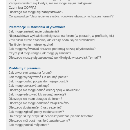
Zarejestrowałem się kiedyś, ale nie mogę się już zalogować!
Czym jest COPPA?
Dlaczego nie mogę się zarejestrować?
Co spowoduje "Usunięcie wszystkich cookies utworzonych przez forum"?
Preferencje i ustawienia użytkownika
Jak mogę zmienić moje ustawienia?
Nieprawidłowo wyświetla mi się czas na forum (w postach, w profilach, itd.)
Zmieniłem strefę czasową, ale czasy nadal są nieprawidłowe!
Na liście nie ma mojego języka!
Jak mogę wyświetlać obrazek pod moją nazwą użytkownika?
Czym jest moja ranga i jak mogę ją zmienić?
Dlaczego muszę się zalogować po kliknięciu w przycisk "e-mail"?
Problemy z pisaniem
Jak utworzyć temat na forum?
Jak mogę wyedytować lub usunąć posta?
Jak mogę dodać podpis do mojego postu?
Jak mogę utworzyć ankietę?
Dlaczego nie mogę dodać więcej opcji w ankiecie?
Jak mogę edytować lub usunąć ankietę?
Dlaczego nie mam dostępu do forum?
Dlaczego nie mogę dodawać załączników?
Dlaczego dostałam(em) ostrzeżenie?
Jak mogę zgłosić posty moderatorowi?
Do czego służy przycisk "Zapisz" podczas pisania tematu?
Dlaczego mój post musi być zatwierdzony?
Jak mogę podbić mój temat?