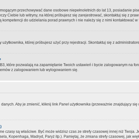
, mogącym przechowywać dane osobowe niepełnoletnich do lat 13, posiadanie pi
yczy Ciebie lub witryny, na której próbujesz się zarejestrować, skontaktuj się z pr
 kompetencji do udzielania porad prawnych i nie należy się z nimi kontaktować w te
użytkownika, której próbujesz użyć przy rejestracji. Skontaktuj się z administrat
?
, które pozwalają na zapamiętanie Twoich ustawień i bycie zalogowanym na forum
blemów z zalogowaniem lub wylogowaniem się.
danych. Aby je zmienić, kliknij link
Panel użytkownika
(przeważnie znajdujący się n
)
czasy są właściwe. Być może widzisz czas ze strefy czasowej innej niż Twoja. Jeże
sela, Kopenhaga, Madryd, Paryż itp.). Pamiętaj, że zmiana strefy czasowej, jak 