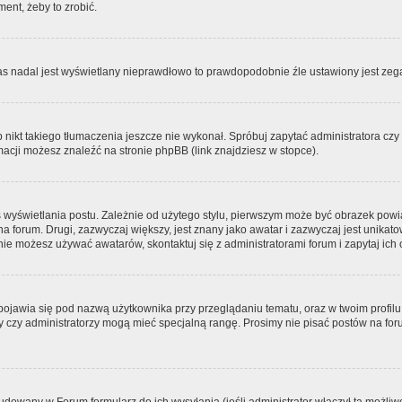
ment, żeby to zrobić.
zas nadal jest wyświetlany nieprawdłowo to prawdopodobnie źle ustawiony jest zega
ikt takiego tłumaczenia jeszcze nie wykonał. Spróbuj zapytać administratora czy m
acji możesz znaleźć na stronie phpBB (link znajdziesz w stopce).
 wyświetlania postu. Zależnie od użytego stylu, pierwszym może być obrazek pow
 na forum. Drugi, zazwyczaj większy, jest znany jako awatar i zazwyczaj jest unik
ie możesz używać awatarów, skontaktuj się z administratorami forum i zapytaj ich 
pojawia się pod nazwą użytkownika przy przeglądaniu tematu, oraz w twoim profilu
zy czy administratorzy mogą mieć specjalną rangę. Prosimy nie pisać postów na for