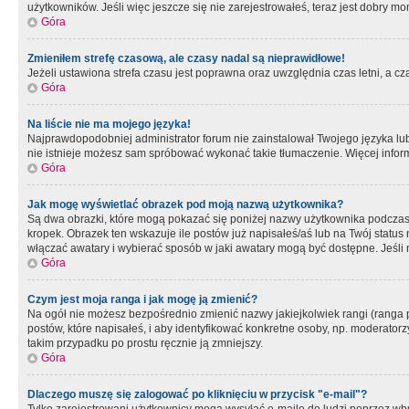
użytkowników. Jeśli więc jeszcze się nie zarejestrowałeś, teraz jest dobry mo
Góra
Zmieniłem strefę czasową, ale czasy nadal są nieprawidłowe!
Jeżeli ustawiona strefa czasu jest poprawna oraz uwzględnia czas letni, a c
Góra
Na liście nie ma mojego języka!
Najprawdopodobniej administrator forum nie zainstalował Twojego języka lub n
nie istnieje możesz sam spróbować wykonać takie tłumaczenie. Więcej inform
Góra
Jak mogę wyświetlać obrazek pod moją nazwą użytkownika?
Są dwa obrazki, które mogą pokazać się poniżej nazwy użytkownika podczas
kropek. Obrazek ten wskazuje ile postów już napisałeś/aś lub na Twój status
włączać awatary i wybierać sposób w jaki awatary mogą być dostępne. Jeśli n
Góra
Czym jest moja ranga i jak mogę ją zmienić?
Na ogół nie możesz bezpośrednio zmienić nazwy jakiejkolwiek rangi (ranga 
postów, które napisałeś, i aby identyfikować konkretne osoby, np. moderator
takim przypadku po prostu ręcznie ją zmniejszy.
Góra
Dlaczego muszę się zalogować po kliknięciu w przycisk "e-mail"?