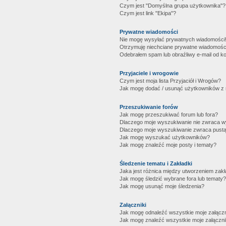
Czym jest "Domyślna grupa użytkownika"?
Czym jest link "Ekipa"?
Prywatne wiadomości
Nie mogę wysyłać prywatnych wiadomości
Otrzymuję niechciane prywatne wiadomośc
Odebrałem spam lub obraźliwy e-mail od ko
Przyjaciele i wrogowie
Czym jest moja lista Przyjaciół i Wrogów?
Jak mogę dodać / usunąć użytkowników z mo
Przeszukiwanie forów
Jak mogę przeszukiwać forum lub fora?
Dlaczego moje wyszukiwanie nie zwraca 
Dlaczego moje wyszukiwanie zwraca pustą
Jak mogę wyszukać użytkowników?
Jak mogę znaleźć moje posty i tematy?
Śledzenie tematu i Zakładki
Jaka jest różnica między utworzeniem zakł
Jak mogę śledzić wybrane fora lub tematy?
Jak mogę usunąć moje śledzenia?
Załączniki
Jak mogę odnaleźć wszystkie moje załączn
Jak mogę znaleźć wszystkie moje załączni