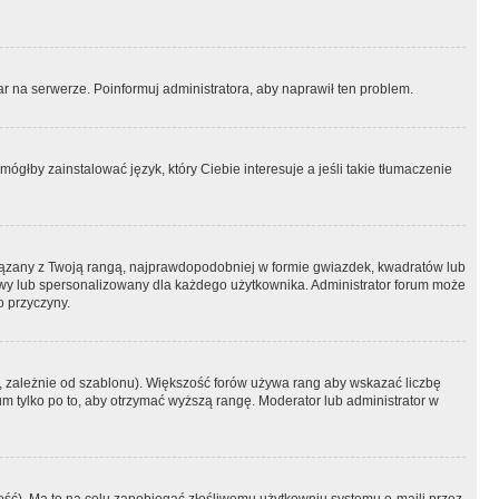
r na serwerze. Poinformuj administratora, aby naprawił ten problem.
ógłby zainstalować język, który Ciebie interesuje a jeśli takie tłumaczenie
iązany z Twoją rangą, najprawdopodobniej w formie gwiazdek, kwadratów lub
atowy lub spersonalizowany dla każdego użytkownika. Administrator forum może
o przyczyny.
, zależnie od szablonu). Większość forów używa rang aby wskazać liczbę
um tylko po to, aby otrzymać wyższą rangę. Moderator lub administrator w