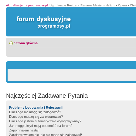
Aktualizacje na programosy.pl
:
Light Image Resizer
•
Rename Master
•
Helium
•
Opera
•
Chr
Strona główna
Najczęściej Zadawane Pytania
Problemy Logowania i Rejestracji
Dlaczego nie mogę się zalogować?
Dlaczego muszę się zarejestrować?
Dlaczego jestem automatycznie wylogowywany?
Jak mogę ukryć moją obecność na forum?
Zapomniałem hasła!
Zarejestrowałem się, ale nie mogę się zalogować!