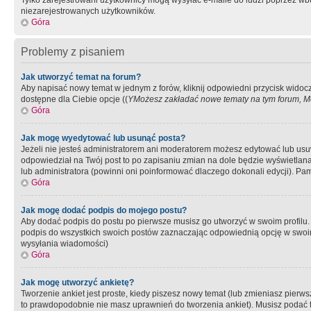
Tylko zarejestrowani użytkownicy mogą wysyłać e-maile do ludzi poprzez wbu
niezarejestrowanych użytkowników.
Góra
Problemy z pisaniem
Jak utworzyć temat na forum?
Aby napisać nowy temat w jednym z forów, kliknij odpowiedni przycisk widoc
dostępne dla Ciebie opcje ((
YMożesz zakładać nowe tematy na tym forum, Mo
Góra
Jak mogę wyedytować lub usunąć posta?
Jeżeli nie jesteś administratorem ani moderatorem możesz edytować lub usuwać
odpowiedział na Twój post to po zapisaniu zmian na dole będzie wyświetlana 
lub administratora (powinni oni poinformować dlaczego dokonali edycji). Pam
Góra
Jak mogę dodać podpis do mojego postu?
Aby dodać podpis do postu po pierwsze musisz go utworzyć w swoim profilu.
podpis do wszystkich swoich postów zaznaczając odpowiednią opcję w swoi
wysyłania wiadomości)
Góra
Jak mogę utworzyć ankietę?
Tworzenie ankiet jest proste, kiedy piszesz nowy temat (lub zmieniasz pier
to prawdopodobnie nie masz uprawnień do tworzenia ankiet). Musisz podać tyt