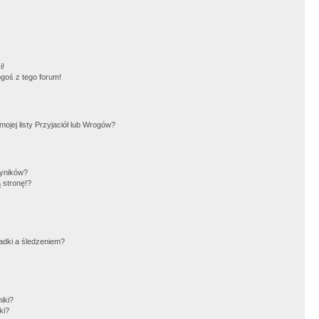
!
i!
goś z tego forum!
jej listy Przyjaciół lub Wrogów?
wyników?
 stronę!?
adki a śledzeniem?
iki?
ki?