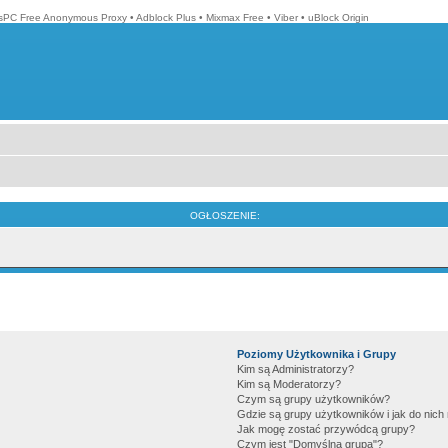
isPC Free Anonymous Proxy
•
Adblock Plus
•
Mixmax Free
•
Viber
•
uBlock Origin
OGŁOSZENIE:
Poziomy Użytkownika i Grupy
Kim są Administratorzy?
Kim są Moderatorzy?
Czym są grupy użytkowników?
Gdzie są grupy użytkowników i jak do nic
Jak mogę zostać przywódcą grupy?
Czym jest "Domyślna grupa"?