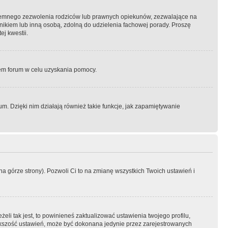
semnego zezwolenia rodziców lub prawnych opiekunów, zezwalające na
awnikiem lub inną osobą, zdolną do udzielenia fachowej porady. Proszę
j kwestii.
orem forum w celu uzyskania pomocy.
. Dzięki nim działają również takie funkcje, jak zapamiętywanie
a górze strony). Pozwoli Ci to na zmianę wszystkich Twoich ustawień i
li tak jest, to powinieneś zaktualizować ustawienia twojego profilu,
większość ustawień, może być dokonana jedynie przez zarejestrowanych