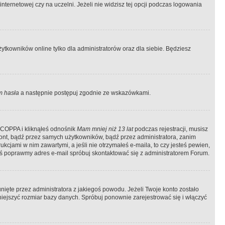
ternetowej czy na uczelni. Jeżeli nie widzisz tej opcji podczas logowania
tkowników online tylko dla administratorów oraz dla siebie. Będziesz
 hasła
a następnie postępuj zgodnie ze wskazówkami.
e COPPA i kliknąłeś odnośnik
Mam mniej niż 13 lat
podczas rejestracji, musisz
kont, bądź przez samych użytkowników, bądź przez administratora, zanim
cjami w nim zawartymi, a jeśli nie otrzymałeś e-maila, to czy jesteś pewien,
ś poprawmy adres e-mail spróbuj skontaktować się z administratorem Forum.
ięte przez administratora z jakiegoś powodu. Jeżeli Twoje konto zostało
iejszyć rozmiar bazy danych. Spróbuj ponownie zarejestrować się i włączyć