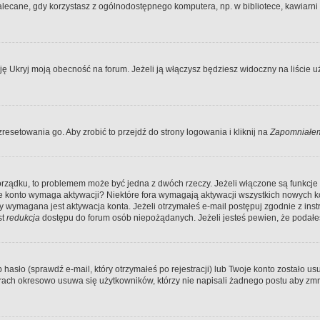
ecane, gdy korzystasz z ogólnodostępnego komputera, np. w bibliotece, kawiarni in
Ukryj moją obecność na forum. Jeżeli ją włączysz będziesz widoczny na liście uży
resetowania go. Aby zrobić to przejdź do strony logowania i kliknij na
Zapomniałem
porządku, to problemem może być jedna z dwóch rzeczy. Jeżeli włączone są funkcj
twoje konto wymaga aktywacji? Niektóre fora wymagają aktywacji wszystkich nowych 
wymagana jest aktywacja konta. Jeżeli otrzymałeś e-mail postępuj zgodnie z instruk
st
redukcja
dostępu do forum osób niepożądanych. Jeżeli jesteś pewien, że podałe
o (sprawdź e-mail, który otrzymałeś po rejestracji) lub Twoje konto zostało usun
rach okresowo usuwa się użytkowników, którzy nie napisali żadnego postu aby zmn