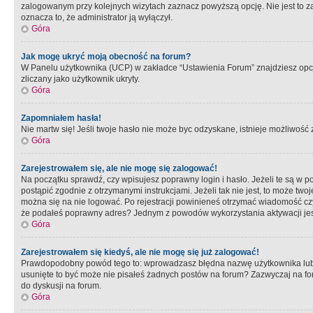
zalogowanym przy kolejnych wizytach zaznacz powyższą opcję. Nie jest to zal
oznacza to, że administrator ją wyłączył.
Góra
Jak mogę ukryć moją obecność na forum?
W Panelu użytkownika (UCP) w zakładce “Ustawienia Forum” znajdziesz opcję 
zliczany jako użytkownik ukryty.
Góra
Zapomniałem hasła!
Nie martw się! Jeśli twoje hasło nie może byc odzyskane, istnieje możliwość z
Góra
Zarejestrowałem się, ale nie mogę się zalogować!
Na początku sprawdź, czy wpisujesz poprawny login i hasło. Jeżeli te są w 
postąpić zgodnie z otrzymanymi instrukcjami. Jeżeli tak nie jest, to może 
można się na nie logować. Po rejestracji powinieneś otrzymać wiadomość czy 
że podałeś poprawny adres? Jednym z powodów wykorzystania aktywacji je
Góra
Zarejestrowałem się kiedyś, ale nie mogę się już zalogować!
Prawdopodobny powód tego to: wprowadzasz błędna nazwę użytkownika lub hasł
usunięte to być może nie pisałeś żadnych postów na forum? Zazwyczaj na fo
do dyskusji na forum.
Góra