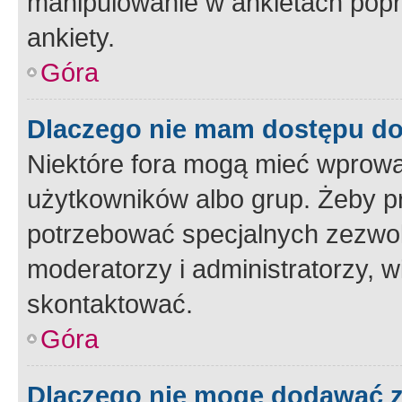
manipulowanie w ankietach popr
ankiety.
Góra
Dlaczego nie mam dostępu d
Niektóre fora mogą mieć wprowa
użytkowników albo grup. Żeby pr
potrzebować specjalnych zezwole
moderatorzy i administratorzy, w
skontaktować.
Góra
Dlaczego nie mogę dodawać 