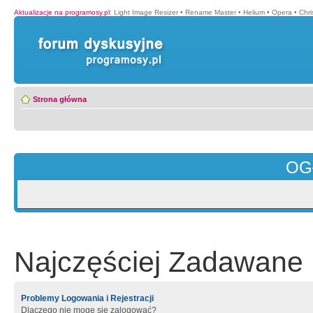
Aktualizacje na programosy.pl
:
Light Image Resizer
•
Rename Master
•
Helium
•
Opera
•
Chr
Strona główna
OG
Najczęściej Zadawane 
Problemy Logowania i Rejestracji
Dlaczego nie mogę się zalogować?