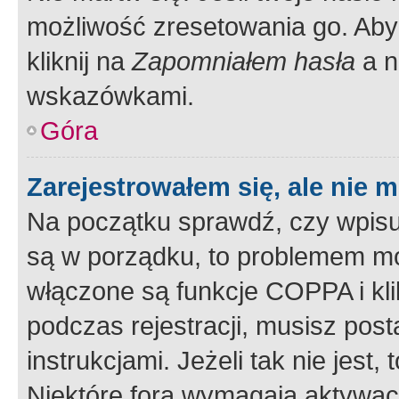
możliwość zresetowania go. Aby 
kliknij na
Zapomniałem hasła
a n
wskazówkami.
Góra
Zarejestrowałem się, ale nie 
Na początku sprawdź, czy wpisuj
są w porządku, to problemem mo
włączone są funkcje COPPA i kl
podczas rejestracji, musisz pos
instrukcjami. Jeżeli tak nie jes
Niektóre fora wymagają aktywac