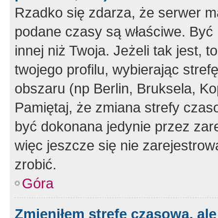
Rzadko się zdarza, że serwer m
podane czasy są właściwe. Być 
innej niż Twoja. Jeżeli tak jest,
twojego profilu, wybierając str
obszaru (np Berlin, Bruksela, Ko
Pamiętaj, że zmiana strefy czas
być dokonana jedynie przez zar
więc jeszcze się nie zarejestrow
zrobić.
Góra
Zmieniłem strefę czasową, ale