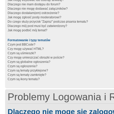
Jak mogę edytować lub usunąć ankietę?
Dlaczego nie mam dostępu do forum?
Dlaczego nie mogę dodawać załączników?
Dlaczego dostałam(em) ostrzeżenie?
Jak mogę zgłosić posty moderatorowi?
Do czego służy przycisk "Zapisz" podczas pisania tematu?
Dlaczego mój post musi być zatwierdzony?
Jak mogę podbić mój temat?
Formatowanie i typy tematów
Czym jest BBCode?
Czy mogę używać HTML?
Czym są uśmieszki?
Czy mogę umieszczać obrazki w poście?
Czym są globalne ogłoszenia?
Czym są ogłoszenia?
Czym są tematy przyklejone?
Czym są tematy zamknięte?
Czym są ikony tematu?
Problemy Logowania i R
Dlaczego nie mogę się zalog