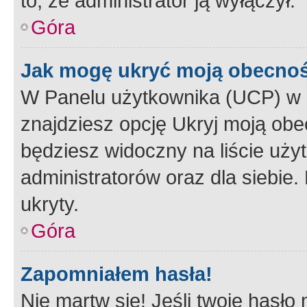
to, że administrator ją wyłączył.
Góra
Jak mogę ukryć moją obecno
W Panelu użytkownika (UCP) w 
znajdziesz opcję Ukryj moją obe
będziesz widoczny na liście użyt
administratorów oraz dla siebie.
ukryty.
Góra
Zapomniałem hasła!
Nie martw się! Jeśli twoje hasło