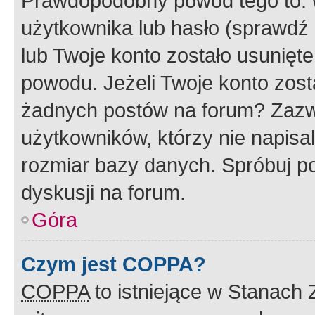
Prawdopodobny powód tego to:
użytkownika lub hasło (sprawdź e
lub Twoje konto zostało usunięte
powodu. Jeżeli Twoje konto zost
żadnych postów na forum? Zazw
użytkowników, którzy nie napisa
rozmiar bazy danych. Spróbuj po
dyskusji na forum.
Góra
Czym jest COPPA?
COPPA
to istniejące w Stanach