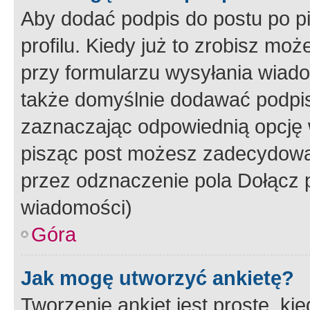
Aby dodać podpis do postu po 
profilu. Kiedy już to zrobisz m
przy formularzu wysyłania wiad
także domyślnie dodawać podpi
zaznaczając odpowiednią opcję 
pisząc post możesz zadecydowa
przez odznaczenie pola Dołącz 
wiadomości)
Góra
Jak mogę utworzyć ankietę?
Tworzenie ankiet jest proste, ki