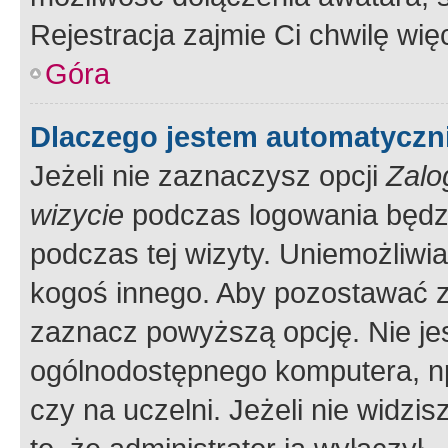
Rejestracja zajmie Ci chwilę wi
Góra
Dlaczego jestem automatycz
Jeżeli nie zaznaczysz opcji
Zalo
wizycie
podczas logowania będzi
podczas tej wizyty. Uniemożliwi
kogoś innego. Aby pozostawać 
zaznacz powyższą opcję. Nie jes
ogólnodostępnego komputera, np.
czy na uczelni. Jeżeli nie widzi