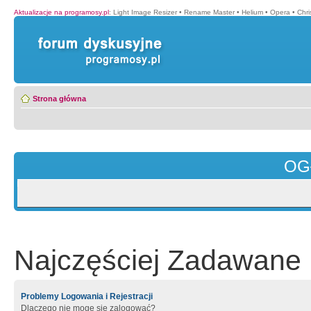
Aktualizacje na programosy.pl
:
Light Image Resizer
•
Rename Master
•
Helium
•
Opera
•
Chr
Strona główna
OG
Najczęściej Zadawane 
Problemy Logowania i Rejestracji
Dlaczego nie mogę się zalogować?