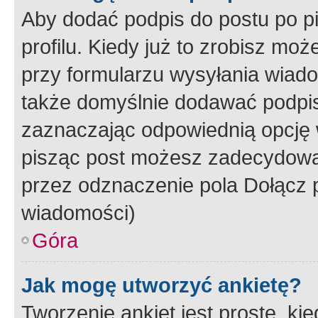
Aby dodać podpis do postu po 
profilu. Kiedy już to zrobisz m
przy formularzu wysyłania wiad
także domyślnie dodawać podpi
zaznaczając odpowiednią opcję 
pisząc post możesz zadecydowa
przez odznaczenie pola Dołącz 
wiadomości)
Góra
Jak mogę utworzyć ankietę?
Tworzenie ankiet jest proste, ki