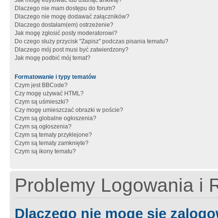
Jak mogę edytować lub usunąć ankietę?
Dlaczego nie mam dostępu do forum?
Dlaczego nie mogę dodawać załączników?
Dlaczego dostałam(em) ostrzeżenie?
Jak mogę zgłosić posty moderatorowi?
Do czego służy przycisk "Zapisz" podczas pisania tematu?
Dlaczego mój post musi być zatwierdzony?
Jak mogę podbić mój temat?
Formatowanie i typy tematów
Czym jest BBCode?
Czy mogę używać HTML?
Czym są uśmieszki?
Czy mogę umieszczać obrazki w poście?
Czym są globalne ogłoszenia?
Czym są ogłoszenia?
Czym są tematy przyklejone?
Czym są tematy zamknięte?
Czym są ikony tematu?
Problemy Logowania i R
Dlaczego nie mogę się zalog