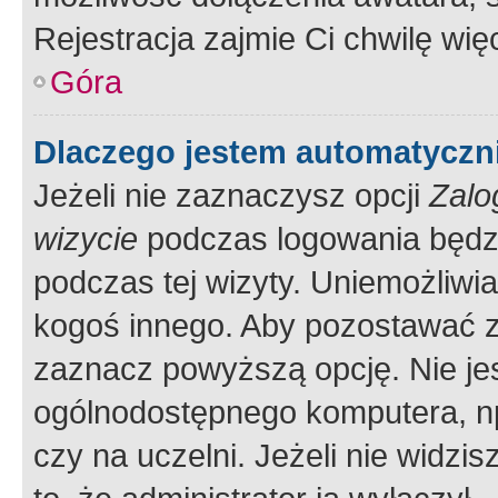
Rejestracja zajmie Ci chwilę wi
Góra
Dlaczego jestem automatycz
Jeżeli nie zaznaczysz opcji
Zalo
wizycie
podczas logowania będzi
podczas tej wizyty. Uniemożliwi
kogoś innego. Aby pozostawać 
zaznacz powyższą opcję. Nie jes
ogólnodostępnego komputera, np.
czy na uczelni. Jeżeli nie widzi