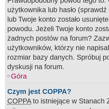
Prawdopodobny powód tego to:
użytkownika lub hasło (sprawdź e
lub Twoje konto zostało usunięte
powodu. Jeżeli Twoje konto zost
żadnych postów na forum? Zazw
użytkowników, którzy nie napisa
rozmiar bazy danych. Spróbuj po
dyskusji na forum.
Góra
Czym jest COPPA?
COPPA
to istniejące w Stanach