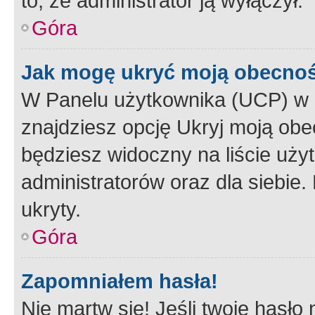
to, że administrator ją wyłączył.
Góra
Jak mogę ukryć moją obecno
W Panelu użytkownika (UCP) w 
znajdziesz opcję Ukryj moją obe
będziesz widoczny na liście użyt
administratorów oraz dla siebie.
ukryty.
Góra
Zapomniałem hasła!
Nie martw się! Jeśli twoje hasło