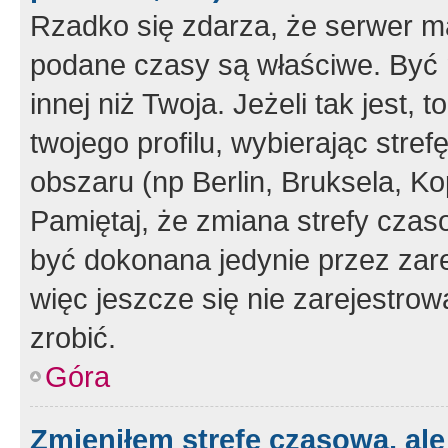
Rzadko się zdarza, że serwer m
podane czasy są właściwe. Być 
innej niż Twoja. Jeżeli tak jest,
twojego profilu, wybierając str
obszaru (np Berlin, Bruksela, Ko
Pamiętaj, że zmiana strefy czas
być dokonana jedynie przez zar
więc jeszcze się nie zarejestrow
zrobić.
Góra
Zmieniłem strefę czasową, ale