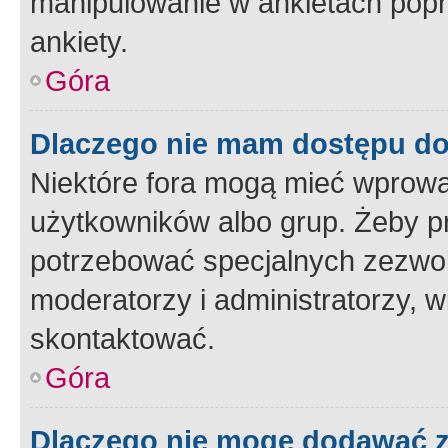
manipulowanie w ankietach popr
ankiety.
Góra
Dlaczego nie mam dostępu d
Niektóre fora mogą mieć wprowa
użytkowników albo grup. Żeby pr
potrzebować specjalnych zezwole
moderatorzy i administratorzy, w
skontaktować.
Góra
Dlaczego nie mogę dodawać 