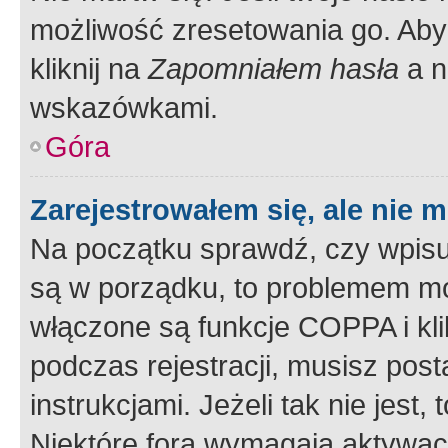
możliwość zresetowania go. Aby 
kliknij na
Zapomniałem hasła
a n
wskazówkami.
Góra
Zarejestrowałem się, ale nie 
Na początku sprawdź, czy wpisuj
są w porządku, to problemem mo
włączone są funkcje COPPA i kl
podczas rejestracji, musisz pos
instrukcjami. Jeżeli tak nie jes
Niektóre fora wymagają aktywac