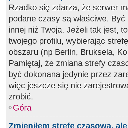
Rzadko się zdarza, że serwer m
podane czasy są właściwe. Być 
innej niż Twoja. Jeżeli tak jest,
twojego profilu, wybierając str
obszaru (np Berlin, Bruksela, Ko
Pamiętaj, że zmiana strefy czas
być dokonana jedynie przez zar
więc jeszcze się nie zarejestrow
zrobić.
Góra
Zmieniłem strefę czasową, ale