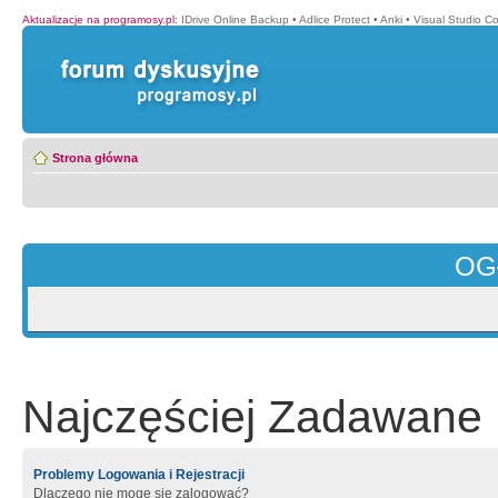
Aktualizacje na programosy.pl
:
IDrive Online Backup
•
Adlice Protect
•
Anki
•
Visual Studio C
Strona główna
OG
Najczęściej Zadawane 
Problemy Logowania i Rejestracji
Dlaczego nie mogę się zalogować?