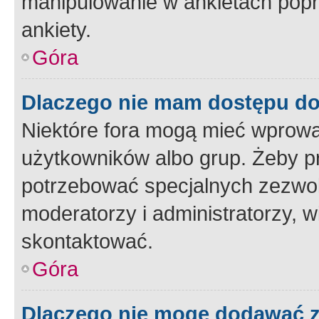
manipulowanie w ankietach popr
ankiety.
Góra
Dlaczego nie mam dostępu d
Niektóre fora mogą mieć wprowa
użytkowników albo grup. Żeby pr
potrzebować specjalnych zezwole
moderatorzy i administratorzy, w
skontaktować.
Góra
Dlaczego nie mogę dodawać 