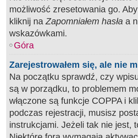
możliwość zresetowania go. Aby 
kliknij na
Zapomniałem hasła
a n
wskazówkami.
Góra
Zarejestrowałem się, ale nie 
Na początku sprawdź, czy wpisuj
są w porządku, to problemem mo
włączone są funkcje COPPA i kl
podczas rejestracji, musisz pos
instrukcjami. Jeżeli tak nie jes
Niektóre fora wymagają aktywac