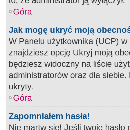
to, że administrator ją wyłączył.
Góra
Jak mogę ukryć moją obecno
W Panelu użytkownika (UCP) w 
znajdziesz opcję Ukryj moją obe
będziesz widoczny na liście użyt
administratorów oraz dla siebie.
ukryty.
Góra
Zapomniałem hasła!
Nie martw się! Jeśli twoje hasło