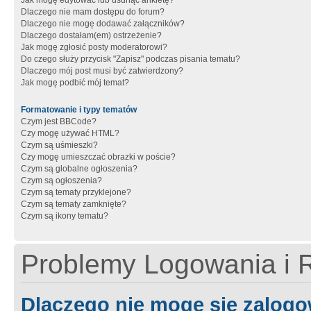
Jak mogę edytować lub usunąć ankietę?
Dlaczego nie mam dostępu do forum?
Dlaczego nie mogę dodawać załączników?
Dlaczego dostałam(em) ostrzeżenie?
Jak mogę zgłosić posty moderatorowi?
Do czego służy przycisk "Zapisz" podczas pisania tematu?
Dlaczego mój post musi być zatwierdzony?
Jak mogę podbić mój temat?
Formatowanie i typy tematów
Czym jest BBCode?
Czy mogę używać HTML?
Czym są uśmieszki?
Czy mogę umieszczać obrazki w poście?
Czym są globalne ogłoszenia?
Czym są ogłoszenia?
Czym są tematy przyklejone?
Czym są tematy zamknięte?
Czym są ikony tematu?
Problemy Logowania i R
Dlaczego nie mogę się zalog