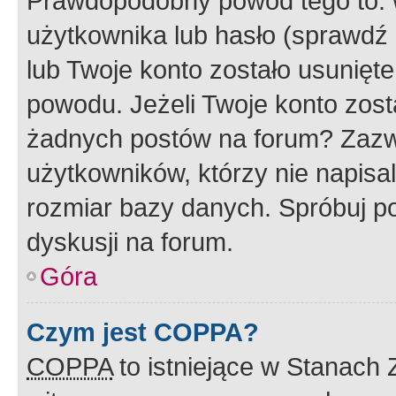
Prawdopodobny powód tego to:
użytkownika lub hasło (sprawdź e
lub Twoje konto zostało usunięte
powodu. Jeżeli Twoje konto zost
żadnych postów na forum? Zazw
użytkowników, którzy nie napisa
rozmiar bazy danych. Spróbuj po
dyskusji na forum.
Góra
Czym jest COPPA?
COPPA
to istniejące w Stanach