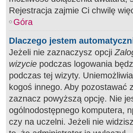
Rejestracja zajmie Ci chwilę wi
Góra
Dlaczego jestem automatycz
Jeżeli nie zaznaczysz opcji
Zalo
wizycie
podczas logowania będzi
podczas tej wizyty. Uniemożliwi
kogoś innego. Aby pozostawać 
zaznacz powyższą opcję. Nie jes
ogólnodostępnego komputera, np.
czy na uczelni. Jeżeli nie widzi