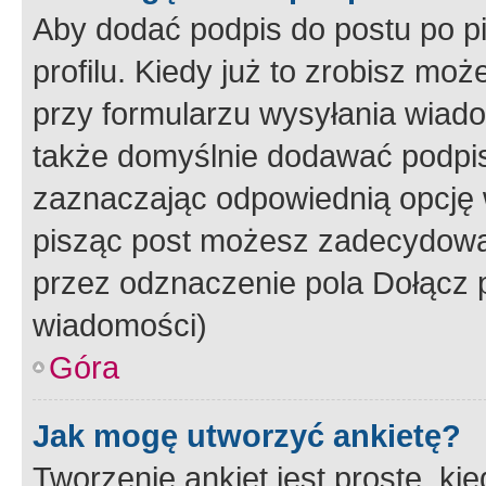
Aby dodać podpis do postu po 
profilu. Kiedy już to zrobisz m
przy formularzu wysyłania wiad
także domyślnie dodawać podpi
zaznaczając odpowiednią opcję 
pisząc post możesz zadecydowa
przez odznaczenie pola Dołącz 
wiadomości)
Góra
Jak mogę utworzyć ankietę?
Tworzenie ankiet jest proste, ki