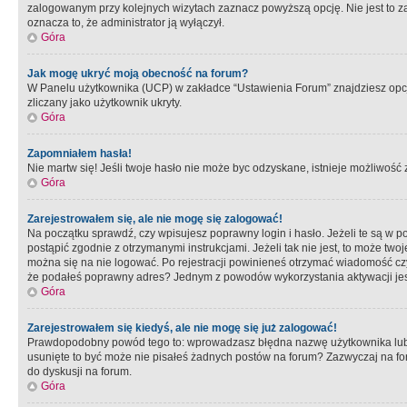
zalogowanym przy kolejnych wizytach zaznacz powyższą opcję. Nie jest to zal
oznacza to, że administrator ją wyłączył.
Góra
Jak mogę ukryć moją obecność na forum?
W Panelu użytkownika (UCP) w zakładce “Ustawienia Forum” znajdziesz opcję 
zliczany jako użytkownik ukryty.
Góra
Zapomniałem hasła!
Nie martw się! Jeśli twoje hasło nie może byc odzyskane, istnieje możliwość z
Góra
Zarejestrowałem się, ale nie mogę się zalogować!
Na początku sprawdź, czy wpisujesz poprawny login i hasło. Jeżeli te są w 
postąpić zgodnie z otrzymanymi instrukcjami. Jeżeli tak nie jest, to może 
można się na nie logować. Po rejestracji powinieneś otrzymać wiadomość czy 
że podałeś poprawny adres? Jednym z powodów wykorzystania aktywacji je
Góra
Zarejestrowałem się kiedyś, ale nie mogę się już zalogować!
Prawdopodobny powód tego to: wprowadzasz błędna nazwę użytkownika lub hasł
usunięte to być może nie pisałeś żadnych postów na forum? Zazwyczaj na fo
do dyskusji na forum.
Góra