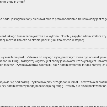
ment, żeby to zrobić.
zas nadal jest wyświetlany nieprawdłowo to prawdopodobnie źle ustawiony jest zega
ikt takiego tłumaczenia jeszcze nie wykonał. Spróbuj zapytać administratora czy m
acji możesz znaleźć na stronie phpBB (link znajdziesz w stopce).
 wyświetlania postu. Zależnie od użytego stylu, pierwszym może być obrazek pow
 na forum. Drugi, zazwyczaj większy, jest znany jako awatar i zazwyczaj jest unik
ie możesz używać awatarów, skontaktuj się z administratorami forum i zapytaj ich 
pojawia się pod nazwą użytkownika przy przeglądaniu tematu, oraz w twoim profilu
zy czy administratorzy mogą mieć specjalną rangę. Prosimy nie pisać postów na for