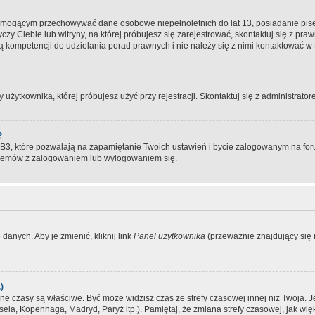
, mogącym przechowywać dane osobowe niepełnoletnich do lat 13, posiadanie pi
yczy Ciebie lub witryny, na której próbujesz się zarejestrować, skontaktuj się z pr
 kompetencji do udzielania porad prawnych i nie należy się z nimi kontaktować w te
użytkownika, której próbujesz użyć przy rejestracji. Skontaktuj się z administrat
?
, które pozwalają na zapamiętanie Twoich ustawień i bycie zalogowanym na forum
blemów z zalogowaniem lub wylogowaniem się.
danych. Aby je zmienić, kliknij link
Panel użytkownika
(przeważnie znajdujący się n
)
czasy są właściwe. Być może widzisz czas ze strefy czasowej innej niż Twoja. Jeże
sela, Kopenhaga, Madryd, Paryż itp.). Pamiętaj, że zmiana strefy czasowej, jak 