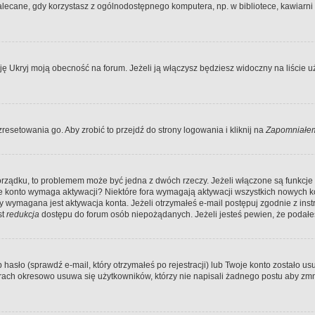
ecane, gdy korzystasz z ogólnodostępnego komputera, np. w bibliotece, kawiarni in
Ukryj moją obecność na forum. Jeżeli ją włączysz będziesz widoczny na liście uży
resetowania go. Aby zrobić to przejdź do strony logowania i kliknij na
Zapomniałem
porządku, to problemem może być jedna z dwóch rzeczy. Jeżeli włączone są funkcj
twoje konto wymaga aktywacji? Niektóre fora wymagają aktywacji wszystkich nowych 
wymagana jest aktywacja konta. Jeżeli otrzymałeś e-mail postępuj zgodnie z instruk
st
redukcja
dostępu do forum osób niepożądanych. Jeżeli jesteś pewien, że podałe
o (sprawdź e-mail, który otrzymałeś po rejestracji) lub Twoje konto zostało usun
rach okresowo usuwa się użytkowników, którzy nie napisali żadnego postu aby zmn