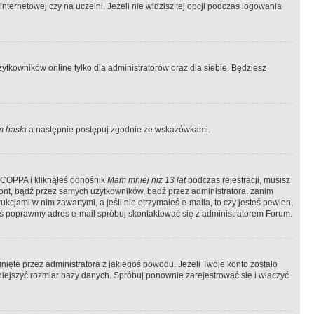
ternetowej czy na uczelni. Jeżeli nie widzisz tej opcji podczas logowania
tkowników online tylko dla administratorów oraz dla siebie. Będziesz
 hasła
a następnie postępuj zgodnie ze wskazówkami.
e COPPA i kliknąłeś odnośnik
Mam mniej niż 13 lat
podczas rejestracji, musisz
kont, bądź przez samych użytkowników, bądź przez administratora, zanim
cjami w nim zawartymi, a jeśli nie otrzymałeś e-maila, to czy jesteś pewien,
ś poprawmy adres e-mail spróbuj skontaktować się z administratorem Forum.
ięte przez administratora z jakiegoś powodu. Jeżeli Twoje konto zostało
iejszyć rozmiar bazy danych. Spróbuj ponownie zarejestrować się i włączyć