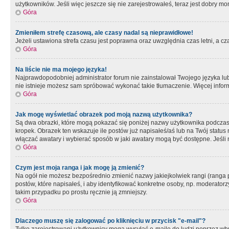
użytkowników. Jeśli więc jeszcze się nie zarejestrowałeś, teraz jest dobry mo
Góra
Zmieniłem strefę czasową, ale czasy nadal są nieprawidłowe!
Jeżeli ustawiona strefa czasu jest poprawna oraz uwzględnia czas letni, a c
Góra
Na liście nie ma mojego języka!
Najprawdopodobniej administrator forum nie zainstalował Twojego języka lub n
nie istnieje możesz sam spróbować wykonać takie tłumaczenie. Więcej inform
Góra
Jak mogę wyświetlać obrazek pod moją nazwą użytkownika?
Są dwa obrazki, które mogą pokazać się poniżej nazwy użytkownika podczas
kropek. Obrazek ten wskazuje ile postów już napisałeś/aś lub na Twój status
włączać awatary i wybierać sposób w jaki awatary mogą być dostępne. Jeśli n
Góra
Czym jest moja ranga i jak mogę ją zmienić?
Na ogół nie możesz bezpośrednio zmienić nazwy jakiejkolwiek rangi (ranga 
postów, które napisałeś, i aby identyfikować konkretne osoby, np. moderator
takim przypadku po prostu ręcznie ją zmniejszy.
Góra
Dlaczego muszę się zalogować po kliknięciu w przycisk "e-mail"?