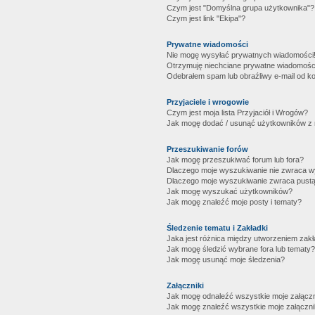
Czym jest "Domyślna grupa użytkownika"?
Czym jest link "Ekipa"?
Prywatne wiadomości
Nie mogę wysyłać prywatnych wiadomości
Otrzymuję niechciane prywatne wiadomośc
Odebrałem spam lub obraźliwy e-mail od ko
Przyjaciele i wrogowie
Czym jest moja lista Przyjaciół i Wrogów?
Jak mogę dodać / usunąć użytkowników z mo
Przeszukiwanie forów
Jak mogę przeszukiwać forum lub fora?
Dlaczego moje wyszukiwanie nie zwraca 
Dlaczego moje wyszukiwanie zwraca pustą
Jak mogę wyszukać użytkowników?
Jak mogę znaleźć moje posty i tematy?
Śledzenie tematu i Zakładki
Jaka jest różnica między utworzeniem zakł
Jak mogę śledzić wybrane fora lub tematy?
Jak mogę usunąć moje śledzenia?
Załączniki
Jak mogę odnaleźć wszystkie moje załączn
Jak mogę znaleźć wszystkie moje załączni