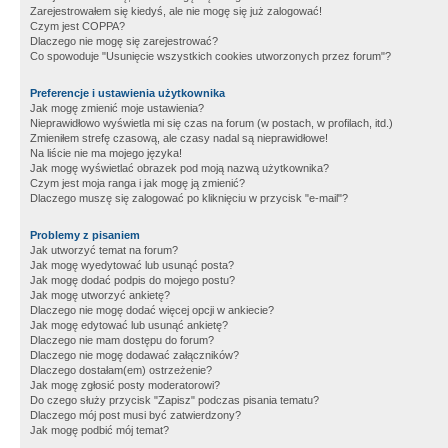
Zarejestrowałem się kiedyś, ale nie mogę się już zalogować!
Czym jest COPPA?
Dlaczego nie mogę się zarejestrować?
Co spowoduje "Usunięcie wszystkich cookies utworzonych przez forum"?
Preferencje i ustawienia użytkownika
Jak mogę zmienić moje ustawienia?
Nieprawidłowo wyświetla mi się czas na forum (w postach, w profilach, itd.)
Zmieniłem strefę czasową, ale czasy nadal są nieprawidłowe!
Na liście nie ma mojego języka!
Jak mogę wyświetlać obrazek pod moją nazwą użytkownika?
Czym jest moja ranga i jak mogę ją zmienić?
Dlaczego muszę się zalogować po kliknięciu w przycisk "e-mail"?
Problemy z pisaniem
Jak utworzyć temat na forum?
Jak mogę wyedytować lub usunąć posta?
Jak mogę dodać podpis do mojego postu?
Jak mogę utworzyć ankietę?
Dlaczego nie mogę dodać więcej opcji w ankiecie?
Jak mogę edytować lub usunąć ankietę?
Dlaczego nie mam dostępu do forum?
Dlaczego nie mogę dodawać załączników?
Dlaczego dostałam(em) ostrzeżenie?
Jak mogę zgłosić posty moderatorowi?
Do czego służy przycisk "Zapisz" podczas pisania tematu?
Dlaczego mój post musi być zatwierdzony?
Jak mogę podbić mój temat?