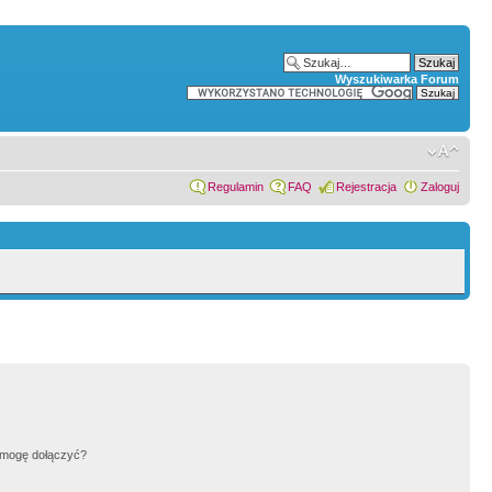
Wyszukiwarka Forum
Regulamin
FAQ
Rejestracja
Zaloguj
h mogę dołączyć?