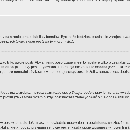
dowany w Forum formularz do ich wysyłania (jeśli administrator włączył tą możliw
zny na stronie tematu lub listy tematów. Być może będziesz musiał się zarejestr
żesz edytować swoje posty na tym forum, itp.
).
 tylko swoje posty. Aby zmienić post (czasem jest to możliwe tylko przez jakiś cz
informacja ile razy post edytowano. Informacja nie zostanie dodana jeżeli nikt je
iętaj, że normalni użytkownicy nie mogą usunąć postu jeżeli w temacie ktoś dopisał
 Kiedy już to zrobisz możesz zaznaczyć opcję
Dołącz podpis
przy formularzu wysy
m profilu (za każdym razem pisząc post możesz zadecydować o nie dodawaniu do 
wszy post w temacie, jeśli masz odpowiednie uprawnienia) powinieneś widzieć formu
uł ankiety i podać przynajmniej dwie opcje (każdą opcję wpisujesz w nowej linii).