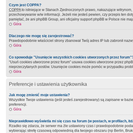
Czym jest COPPA?
COPPA
to istniejące w Stanach Zjednoczonych prawo, nakazujące witrynom
przechowywanie w/w informacji. Jeżeli nie jesteś pewien, czy przepis ten dot
pamiętać, że ani phpBB Group, ani oficjalny support phpBB w Polsce nie mają
Góra
Dlaczego nie mogę się zarejestrować?
Prawdopodobnie właściciel strony zbanował Twój adres IP lub zabronił nazwy 
Góra
Co spowoduje "Usunięcie wszystkich cookies utworzonych przez forum"
“Usuń cookies utworzone przez forum” usuwa cookies utworzone przez phpBB3
nieprzeczytanych postów. Usunięcie cookies może pomóc w przypadku pro
Góra
Preferencje i ustawienia użytkownika
Jak mogę zmienić moje ustawienia?
Wszystkie Twoje ustawienia (jeśli jesteś zarejestrowany) są zapisane w bazie 
preferencji.
Góra
Nieprawidłowo wyświetla mi się czas na forum (w postach, w profilach, itd.
Rzadko się zdarza, że serwer ma źle ustawiony czas i prawdopodobnie podane 
wybierając strefę czasową odpowiednią dla twojego obszaru (np Berlin, Bruk