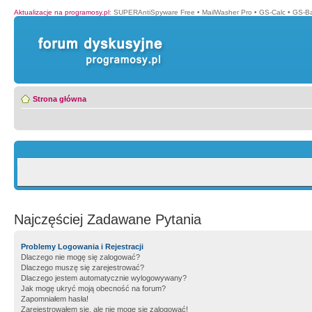
Aktualizacje na programosy.pl
:
SUPERAntiSpyware Free
•
MailWasher Pro
•
GS-Calc
•
GS-B
Strona główna
Najczęściej Zadawane Pytania
Problemy Logowania i Rejestracji
Dlaczego nie mogę się zalogować?
Dlaczego muszę się zarejestrować?
Dlaczego jestem automatycznie wylogowywany?
Jak mogę ukryć moją obecność na forum?
Zapomniałem hasła!
Zarejestrowałem się, ale nie mogę się zalogować!