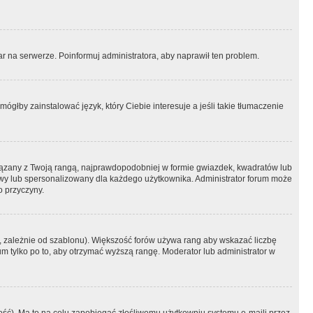
r na serwerze. Poinformuj administratora, aby naprawił ten problem.
ógłby zainstalować język, który Ciebie interesuje a jeśli takie tłumaczenie
iązany z Twoją rangą, najprawdopodobniej w formie gwiazdek, kwadratów lub
atowy lub spersonalizowany dla każdego użytkownika. Administrator forum może
o przyczyny.
, zależnie od szablonu). Większość forów używa rang aby wskazać liczbę
um tylko po to, aby otrzymać wyższą rangę. Moderator lub administrator w