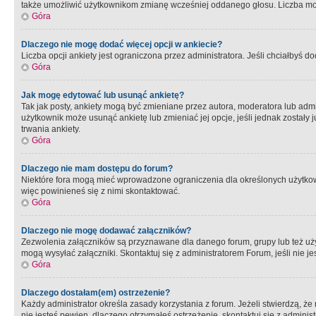
także umożliwić użytkownikom zmianę wcześniej oddanego głosu. Liczba możl
Góra
Dlaczego nie mogę dodać więcej opcji w ankiecie?
Liczba opcji ankiety jest ograniczona przez administratora. Jeśli chciałbyś do
Góra
Jak mogę edytować lub usunąć ankietę?
Tak jak posty, ankiety mogą być zmieniane przez autora, moderatora lub admi
użytkownik może usunąć ankietę lub zmieniać jej opcje, jeśli jednak został
trwania ankiety.
Góra
Dlaczego nie mam dostępu do forum?
Niektóre fora mogą mieć wprowadzone ograniczenia dla określonych użytkowni
więc powinieneś się z nimi skontaktować.
Góra
Dlaczego nie mogę dodawać załączników?
Zezwolenia załączników są przyznawane dla danego forum, grupy lub też uż
mogą wysyłać załączniki. Skontaktuj się z administratorem Forum, jeśli nie
Góra
Dlaczego dostałam(em) ostrzeżenie?
Każdy administrator określa zasady korzystania z forum. Jeżeli stwierdzą, ż
nie jesteś pewien, dlaczego otrzymałeś ostrzeżenie, skontaktuj sie z adminis