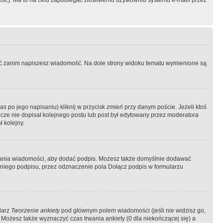
ość). Ma to na celu zapobiegać złośliwemu użytkowniu systemu e-maili przez
ować zanim napiszesz wiadomość. Na dole strony widoku tematu wymienione są
as po jego napisaniu) kliknij w przycisk
zmień
przy danym poście. Jeżeli ktoś
szcze nie dopisał kolejnego postu lub post był edytowany przez moderatora
 kolejny.
łania wiadomości, aby dodać podpis. Możesz także domyślnie dodawać
niego podpisu, przez odznaczenie pola Dołącz podpis w formularzu
larz
Tworzenie ankiety
pod głównym polem wiadomości (jeśli nie widzisz go,
 Możesz także wyznaczyć czas trwania ankiety (0 dla niekończącej się) a