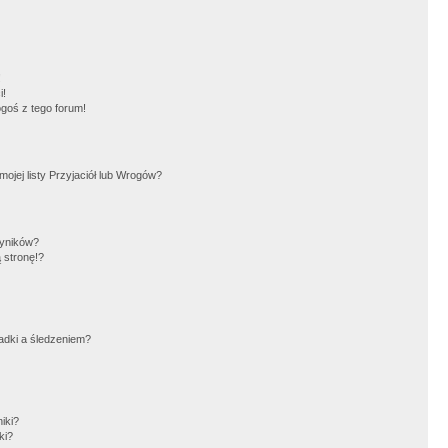
!
i!
goś z tego forum!
jej listy Przyjaciół lub Wrogów?
wyników?
 stronę!?
adki a śledzeniem?
iki?
ki?