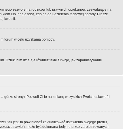
semnego zezwolenia rodziców lub prawnych opiekunów, zezwalające na
awnikiem lub inną osobą, zdolną do udzielenia fachowej porady. Proszę
j kwestii.
orem forum w celu uzyskania pomocy.
. Dzięki nim działają również takie funkcje, jak zapamiętywanie
a górze strony). Pozwoli Ci to na zmianę wszystkich Twoich ustawień i
li tak jest, to powinieneś zaktualizować ustawienia twojego profilu,
większość ustawień, może być dokonana jedynie przez zarejestrowanych