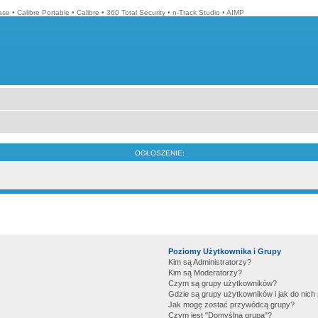
ase
•
Calibre Portable
•
Calibre
•
360 Total Security
•
n-Track Studio
•
AIMP
OGŁOSZENIE:
Poziomy Użytkownika i Grupy
Kim są Administratorzy?
Kim są Moderatorzy?
Czym są grupy użytkowników?
Gdzie są grupy użytkowników i jak do nic
Jak mogę zostać przywódcą grupy?
Czym jest "Domyślna grupa"?