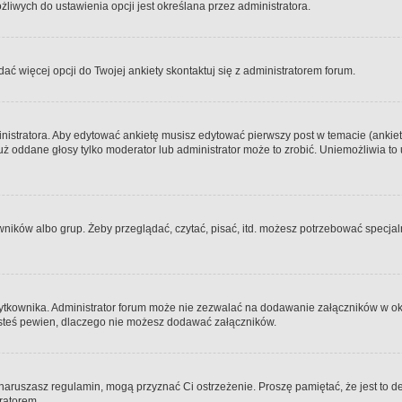
iwych do ustawienia opcji jest określana przez administratora.
dać więcej opcji do Twojej ankiety skontaktuj się z administratorem forum.
nistratora. Aby edytować ankietę musisz edytować pierwszy post w temacie (ankieta
y już oddane głosy tylko moderator lub administrator może to zrobić. Uniemożliwia
ków albo grup. Żeby przeglądać, czytać, pisać, itd. możesz potrzebować specjalny
ytkownika. Administrator forum może nie zezwalać na dodawanie załączników w o
 jesteś pewien, dlaczego nie możesz dodawać załączników.
e naruszasz regulamin, mogą przyznać Ci ostrzeżenie. Proszę pamiętać, że jest to d
tratorem.