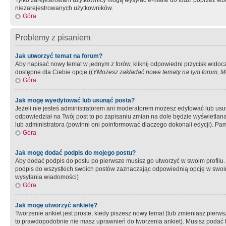
Tylko zarejestrowani użytkownicy mogą wysyłać e-maile do ludzi poprzez wbu
niezarejestrowanych użytkowników.
Góra
Problemy z pisaniem
Jak utworzyć temat na forum?
Aby napisać nowy temat w jednym z forów, kliknij odpowiedni przycisk widoc
dostępne dla Ciebie opcje ((
YMożesz zakładać nowe tematy na tym forum, Mo
Góra
Jak mogę wyedytować lub usunąć posta?
Jeżeli nie jesteś administratorem ani moderatorem możesz edytować lub usuwać
odpowiedział na Twój post to po zapisaniu zmian na dole będzie wyświetlana 
lub administratora (powinni oni poinformować dlaczego dokonali edycji). Pam
Góra
Jak mogę dodać podpis do mojego postu?
Aby dodać podpis do postu po pierwsze musisz go utworzyć w swoim profilu.
podpis do wszystkich swoich postów zaznaczając odpowiednią opcję w swoi
wysyłania wiadomości)
Góra
Jak mogę utworzyć ankietę?
Tworzenie ankiet jest proste, kiedy piszesz nowy temat (lub zmieniasz pier
to prawdopodobnie nie masz uprawnień do tworzenia ankiet). Musisz podać tyt