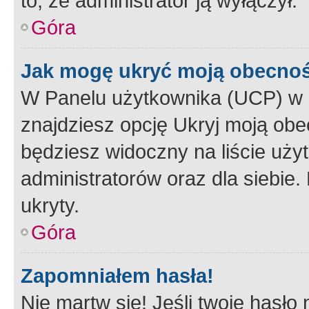
to, że administrator ją wyłączył.
Góra
Jak mogę ukryć moją obecno
W Panelu użytkownika (UCP) w 
znajdziesz opcję Ukryj moją obe
będziesz widoczny na liście użyt
administratorów oraz dla siebie.
ukryty.
Góra
Zapomniałem hasła!
Nie martw się! Jeśli twoje hasło