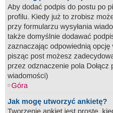
Aby dodać podpis do postu po 
profilu. Kiedy już to zrobisz m
przy formularzu wysyłania wiad
także domyślnie dodawać podpi
zaznaczając odpowiednią opcję 
pisząc post możesz zadecydowa
przez odznaczenie pola Dołącz 
wiadomości)
Góra
Jak mogę utworzyć ankietę?
Tworzenie ankiet jest proste, ki