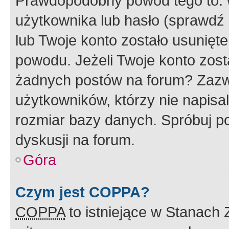
Prawdopodobny powód tego to:
użytkownika lub hasło (sprawdź e
lub Twoje konto zostało usunięte
powodu. Jeżeli Twoje konto zost
żadnych postów na forum? Zazw
użytkowników, którzy nie napisa
rozmiar bazy danych. Spróbuj po
dyskusji na forum.
Góra
Czym jest COPPA?
COPPA
to istniejące w Stanach