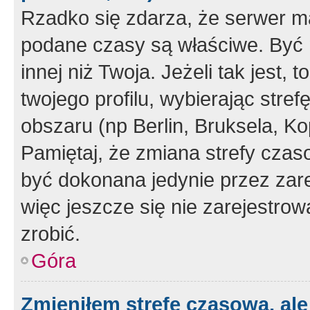
Rzadko się zdarza, że serwer m
podane czasy są właściwe. Być 
innej niż Twoja. Jeżeli tak jest,
twojego profilu, wybierając str
obszaru (np Berlin, Bruksela, Ko
Pamiętaj, że zmiana strefy czas
być dokonana jedynie przez zar
więc jeszcze się nie zarejestrow
zrobić.
Góra
Zmieniłem strefę czasową, ale