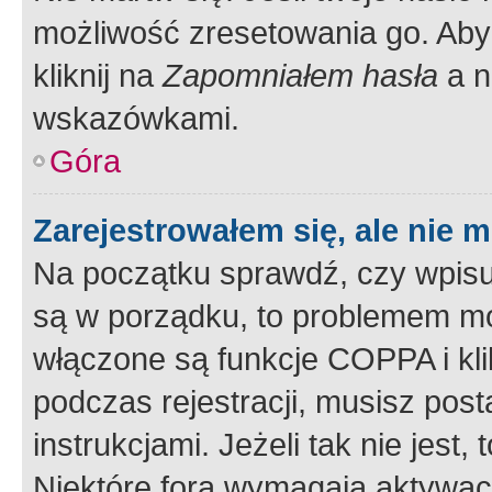
możliwość zresetowania go. Aby 
kliknij na
Zapomniałem hasła
a n
wskazówkami.
Góra
Zarejestrowałem się, ale nie 
Na początku sprawdź, czy wpisuj
są w porządku, to problemem mo
włączone są funkcje COPPA i kl
podczas rejestracji, musisz pos
instrukcjami. Jeżeli tak nie jes
Niektóre fora wymagają aktywac