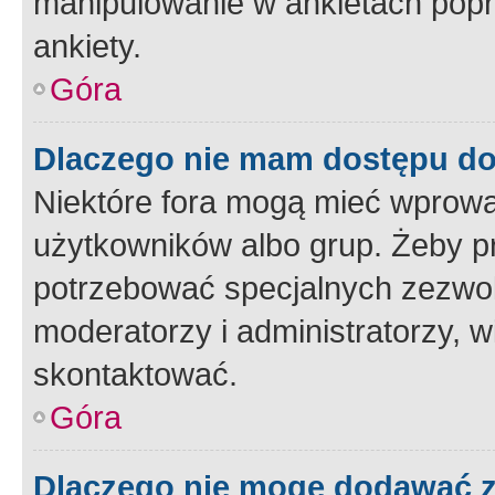
manipulowanie w ankietach popr
ankiety.
Góra
Dlaczego nie mam dostępu d
Niektóre fora mogą mieć wprowa
użytkowników albo grup. Żeby pr
potrzebować specjalnych zezwole
moderatorzy i administratorzy, w
skontaktować.
Góra
Dlaczego nie mogę dodawać 