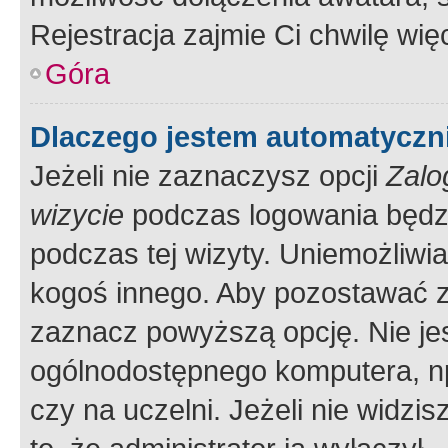
Rejestracja zajmie Ci chwilę wi
Góra
Dlaczego jestem automatycz
Jeżeli nie zaznaczysz opcji
Zalo
wizycie
podczas logowania będzi
podczas tej wizyty. Uniemożliwi
kogoś innego. Aby pozostawać 
zaznacz powyższą opcję. Nie jes
ogólnodostępnego komputera, np.
czy na uczelni. Jeżeli nie widzi