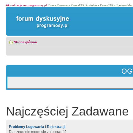
Aktualizacje na programosy.pl
:
Brave Browser
•
CrossFTP Portable
•
CrossFTP
•
System Mec
Strona główna
OG
Najczęściej Zadawane 
Problemy Logowania i Rejestracji
Dlaczego nie mogę się zalogować?