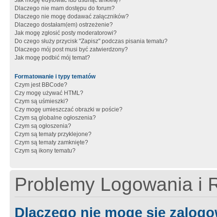
Jak mogę edytować lub usunąć ankietę?
Dlaczego nie mam dostępu do forum?
Dlaczego nie mogę dodawać załączników?
Dlaczego dostałam(em) ostrzeżenie?
Jak mogę zgłosić posty moderatorowi?
Do czego służy przycisk "Zapisz" podczas pisania tematu?
Dlaczego mój post musi być zatwierdzony?
Jak mogę podbić mój temat?
Formatowanie i typy tematów
Czym jest BBCode?
Czy mogę używać HTML?
Czym są uśmieszki?
Czy mogę umieszczać obrazki w poście?
Czym są globalne ogłoszenia?
Czym są ogłoszenia?
Czym są tematy przyklejone?
Czym są tematy zamknięte?
Czym są ikony tematu?
Problemy Logowania i R
Dlaczego nie mogę się zalog