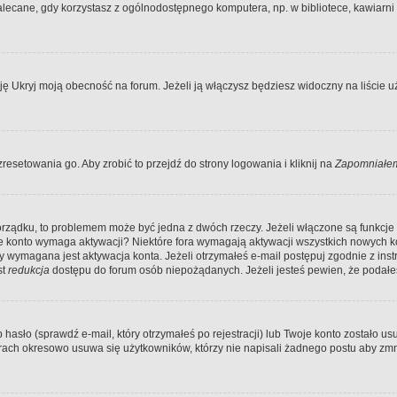
ecane, gdy korzystasz z ogólnodostępnego komputera, np. w bibliotece, kawiarni in
Ukryj moją obecność na forum. Jeżeli ją włączysz będziesz widoczny na liście uży
resetowania go. Aby zrobić to przejdź do strony logowania i kliknij na
Zapomniałem
porządku, to problemem może być jedna z dwóch rzeczy. Jeżeli włączone są funkcj
twoje konto wymaga aktywacji? Niektóre fora wymagają aktywacji wszystkich nowych 
wymagana jest aktywacja konta. Jeżeli otrzymałeś e-mail postępuj zgodnie z instruk
st
redukcja
dostępu do forum osób niepożądanych. Jeżeli jesteś pewien, że podałe
o (sprawdź e-mail, który otrzymałeś po rejestracji) lub Twoje konto zostało usun
rach okresowo usuwa się użytkowników, którzy nie napisali żadnego postu aby zmn