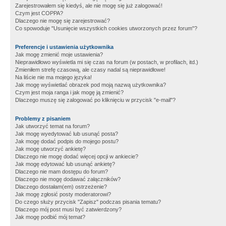
Zarejestrowałem się kiedyś, ale nie mogę się już zalogować!
Czym jest COPPA?
Dlaczego nie mogę się zarejestrować?
Co spowoduje "Usunięcie wszystkich cookies utworzonych przez forum"?
Preferencje i ustawienia użytkownika
Jak mogę zmienić moje ustawienia?
Nieprawidłowo wyświetla mi się czas na forum (w postach, w profilach, itd.)
Zmieniłem strefę czasową, ale czasy nadal są nieprawidłowe!
Na liście nie ma mojego języka!
Jak mogę wyświetlać obrazek pod moją nazwą użytkownika?
Czym jest moja ranga i jak mogę ją zmienić?
Dlaczego muszę się zalogować po kliknięciu w przycisk "e-mail"?
Problemy z pisaniem
Jak utworzyć temat na forum?
Jak mogę wyedytować lub usunąć posta?
Jak mogę dodać podpis do mojego postu?
Jak mogę utworzyć ankietę?
Dlaczego nie mogę dodać więcej opcji w ankiecie?
Jak mogę edytować lub usunąć ankietę?
Dlaczego nie mam dostępu do forum?
Dlaczego nie mogę dodawać załączników?
Dlaczego dostałam(em) ostrzeżenie?
Jak mogę zgłosić posty moderatorowi?
Do czego służy przycisk "Zapisz" podczas pisania tematu?
Dlaczego mój post musi być zatwierdzony?
Jak mogę podbić mój temat?