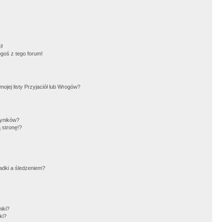
!
i!
goś z tego forum!
jej listy Przyjaciół lub Wrogów?
wyników?
 stronę!?
adki a śledzeniem?
iki?
ki?