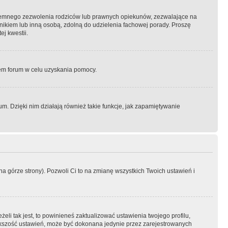
semnego zezwolenia rodziców lub prawnych opiekunów, zezwalające na
awnikiem lub inną osobą, zdolną do udzielenia fachowej porady. Proszę
j kwestii.
orem forum w celu uzyskania pomocy.
. Dzięki nim działają również takie funkcje, jak zapamiętywanie
a górze strony). Pozwoli Ci to na zmianę wszystkich Twoich ustawień i
li tak jest, to powinieneś zaktualizować ustawienia twojego profilu,
większość ustawień, może być dokonana jedynie przez zarejestrowanych