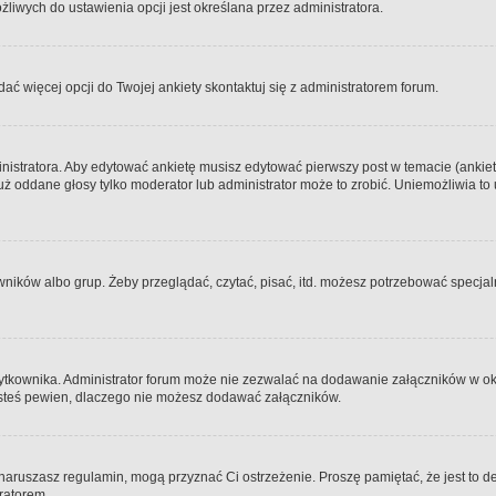
iwych do ustawienia opcji jest określana przez administratora.
dać więcej opcji do Twojej ankiety skontaktuj się z administratorem forum.
nistratora. Aby edytować ankietę musisz edytować pierwszy post w temacie (ankieta
y już oddane głosy tylko moderator lub administrator może to zrobić. Uniemożliwia
ków albo grup. Żeby przeglądać, czytać, pisać, itd. możesz potrzebować specjalny
ytkownika. Administrator forum może nie zezwalać na dodawanie załączników w o
 jesteś pewien, dlaczego nie możesz dodawać załączników.
e naruszasz regulamin, mogą przyznać Ci ostrzeżenie. Proszę pamiętać, że jest to d
tratorem.