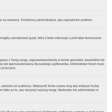
r na serwerze. Poinformuj administratora, aby naprawił ten problem.
ógłby zainstalować język, który Ciebie interesuje a jeśli takie tłumaczenie
iązany z Twoją rangą, najprawdopodobniej w formie gwiazdek, kwadratów lub
atowy lub spersonalizowany dla każdego użytkownika. Administrator forum może
o przyczyny.
, zależnie od szablonu). Większość forów używa rang aby wskazać liczbę
um tylko po to, aby otrzymać wyższą rangę. Moderator lub administrator w