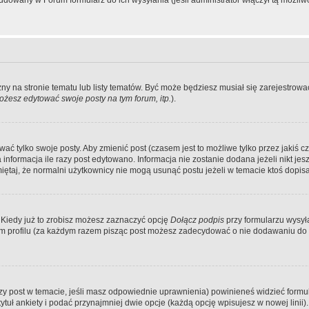
dowany w Forum formularz do ich wysyłania (jeśli administrator włączył tą możliw
zny na stronie tematu lub listy tematów. Być może będziesz musiał się zarejestr
żesz edytować swoje posty na tym forum, itp.
).
 tylko swoje posty. Aby zmienić post (czasem jest to możliwe tylko przez jakiś cz
informacja ile razy post edytowano. Informacja nie zostanie dodana jeżeli nikt je
iętaj, że normalni użytkownicy nie mogą usunąć postu jeżeli w temacie ktoś dopisał
 Kiedy już to zrobisz możesz zaznaczyć opcję
Dołącz podpis
przy formularzu wysy
m profilu (za każdym razem pisząc post możesz zadecydować o nie dodawaniu do 
wszy post w temacie, jeśli masz odpowiednie uprawnienia) powinieneś widzieć formu
uł ankiety i podać przynajmniej dwie opcje (każdą opcję wpisujesz w nowej linii).