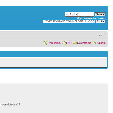
Wyszukiwarka Forum
Regulamin
FAQ
Rejestracja
Zaloguj
h mogę dołączyć?