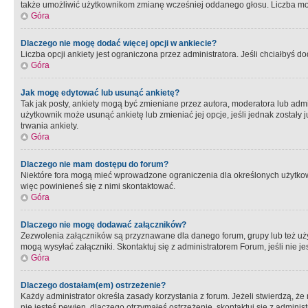
także umożliwić użytkownikom zmianę wcześniej oddanego głosu. Liczba możl
Góra
Dlaczego nie mogę dodać więcej opcji w ankiecie?
Liczba opcji ankiety jest ograniczona przez administratora. Jeśli chciałbyś do
Góra
Jak mogę edytować lub usunąć ankietę?
Tak jak posty, ankiety mogą być zmieniane przez autora, moderatora lub admi
użytkownik może usunąć ankietę lub zmieniać jej opcje, jeśli jednak został
trwania ankiety.
Góra
Dlaczego nie mam dostępu do forum?
Niektóre fora mogą mieć wprowadzone ograniczenia dla określonych użytkowni
więc powinieneś się z nimi skontaktować.
Góra
Dlaczego nie mogę dodawać załączników?
Zezwolenia załączników są przyznawane dla danego forum, grupy lub też uż
mogą wysyłać załączniki. Skontaktuj się z administratorem Forum, jeśli nie
Góra
Dlaczego dostałam(em) ostrzeżenie?
Każdy administrator określa zasady korzystania z forum. Jeżeli stwierdzą, ż
nie jesteś pewien, dlaczego otrzymałeś ostrzeżenie, skontaktuj sie z adminis