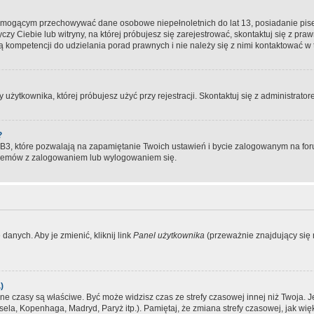
, mogącym przechowywać dane osobowe niepełnoletnich do lat 13, posiadanie pi
yczy Ciebie lub witryny, na której próbujesz się zarejestrować, skontaktuj się z pr
 kompetencji do udzielania porad prawnych i nie należy się z nimi kontaktować w te
użytkownika, której próbujesz użyć przy rejestracji. Skontaktuj się z administrat
?
, które pozwalają na zapamiętanie Twoich ustawień i bycie zalogowanym na forum
blemów z zalogowaniem lub wylogowaniem się.
danych. Aby je zmienić, kliknij link
Panel użytkownika
(przeważnie znajdujący się n
)
czasy są właściwe. Być może widzisz czas ze strefy czasowej innej niż Twoja. Jeże
sela, Kopenhaga, Madryd, Paryż itp.). Pamiętaj, że zmiana strefy czasowej, jak 