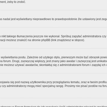
ment, żeby to zrobić.
zas nadal jest wyświetlany nieprawdłowo to prawdopodobnie źle ustawiony jest zega
ikt takiego tłumaczenia jeszcze nie wykonał. Spróbuj zapytać administratora czy m
acji możesz znaleźć na stronie phpBB (link znajdziesz w stopce).
 wyświetlania postu. Zależnie od użytego stylu, pierwszym może być obrazek pow
 na forum. Drugi, zazwyczaj większy, jest znany jako awatar i zazwyczaj jest unik
ie możesz używać awatarów, skontaktuj się z administratorami forum i zapytaj ich 
pojawia się pod nazwą użytkownika przy przeglądaniu tematu, oraz w twoim profilu
zy czy administratorzy mogą mieć specjalną rangę. Prosimy nie pisać postów na for