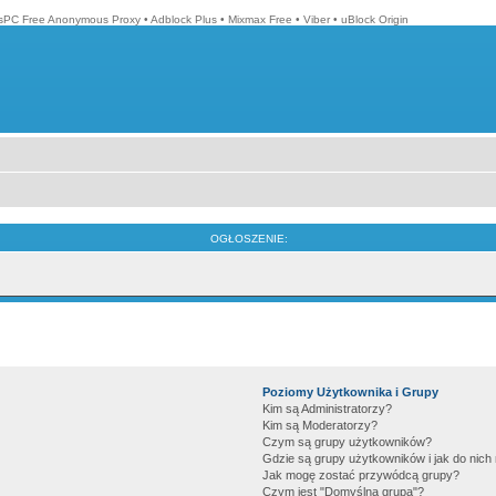
isPC Free Anonymous Proxy
•
Adblock Plus
•
Mixmax Free
•
Viber
•
uBlock Origin
OGŁOSZENIE:
Poziomy Użytkownika i Grupy
Kim są Administratorzy?
Kim są Moderatorzy?
Czym są grupy użytkowników?
Gdzie są grupy użytkowników i jak do nic
Jak mogę zostać przywódcą grupy?
Czym jest "Domyślna grupa"?