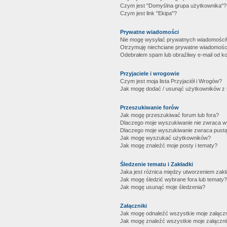
Czym jest "Domyślna grupa użytkownika"?
Czym jest link "Ekipa"?
Prywatne wiadomości
Nie mogę wysyłać prywatnych wiadomości
Otrzymuję niechciane prywatne wiadomośc
Odebrałem spam lub obraźliwy e-mail od ko
Przyjaciele i wrogowie
Czym jest moja lista Przyjaciół i Wrogów?
Jak mogę dodać / usunąć użytkowników z mo
Przeszukiwanie forów
Jak mogę przeszukiwać forum lub fora?
Dlaczego moje wyszukiwanie nie zwraca 
Dlaczego moje wyszukiwanie zwraca pustą
Jak mogę wyszukać użytkowników?
Jak mogę znaleźć moje posty i tematy?
Śledzenie tematu i Zakładki
Jaka jest różnica między utworzeniem zakł
Jak mogę śledzić wybrane fora lub tematy?
Jak mogę usunąć moje śledzenia?
Załączniki
Jak mogę odnaleźć wszystkie moje załączn
Jak mogę znaleźć wszystkie moje załączni