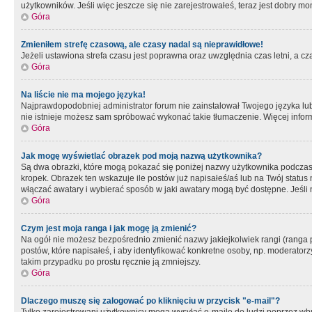
użytkowników. Jeśli więc jeszcze się nie zarejestrowałeś, teraz jest dobry mo
Góra
Zmieniłem strefę czasową, ale czasy nadal są nieprawidłowe!
Jeżeli ustawiona strefa czasu jest poprawna oraz uwzględnia czas letni, a c
Góra
Na liście nie ma mojego języka!
Najprawdopodobniej administrator forum nie zainstalował Twojego języka lub n
nie istnieje możesz sam spróbować wykonać takie tłumaczenie. Więcej inform
Góra
Jak mogę wyświetlać obrazek pod moją nazwą użytkownika?
Są dwa obrazki, które mogą pokazać się poniżej nazwy użytkownika podczas
kropek. Obrazek ten wskazuje ile postów już napisałeś/aś lub na Twój status
włączać awatary i wybierać sposób w jaki awatary mogą być dostępne. Jeśli n
Góra
Czym jest moja ranga i jak mogę ją zmienić?
Na ogół nie możesz bezpośrednio zmienić nazwy jakiejkolwiek rangi (ranga 
postów, które napisałeś, i aby identyfikować konkretne osoby, np. moderator
takim przypadku po prostu ręcznie ją zmniejszy.
Góra
Dlaczego muszę się zalogować po kliknięciu w przycisk "e-mail"?