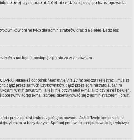
ternetowej czy na uczelni. Jeżeli nie widzisz tej opcji podczas logowania
tkowników online tylko dla administratorów oraz dla siebie. Będziesz
 hasła
a następnie postępuj zgodnie ze wskazówkami.
e COPPA i kliknąłeś odnośnik
Mam mniej niż 13 lat
podczas rejestracji, musisz
kont, bądź przez samych użytkowników, bądź przez administratora, zanim
cjami w nim zawartymi, a jeśli nie otrzymałeś e-maila, to czy jesteś pewien,
ś poprawmy adres e-mail spróbuj skontaktować się z administratorem Forum.
ięte przez administratora z jakiegoś powodu. Jeżeli Twoje konto zostało
iejszyć rozmiar bazy danych. Spróbuj ponownie zarejestrować się i włączyć