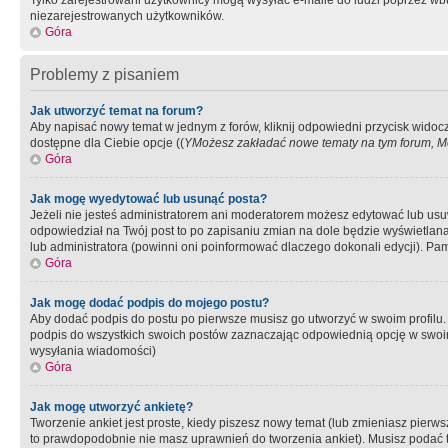
Tylko zarejestrowani użytkownicy mogą wysyłać e-maile do ludzi poprzez wbu
niezarejestrowanych użytkowników.
Góra
Problemy z pisaniem
Jak utworzyć temat na forum?
Aby napisać nowy temat w jednym z forów, kliknij odpowiedni przycisk widoc
dostępne dla Ciebie opcje ((
YMożesz zakładać nowe tematy na tym forum, Mo
Góra
Jak mogę wyedytować lub usunąć posta?
Jeżeli nie jesteś administratorem ani moderatorem możesz edytować lub usuwać
odpowiedział na Twój post to po zapisaniu zmian na dole będzie wyświetlana 
lub administratora (powinni oni poinformować dlaczego dokonali edycji). Pam
Góra
Jak mogę dodać podpis do mojego postu?
Aby dodać podpis do postu po pierwsze musisz go utworzyć w swoim profilu.
podpis do wszystkich swoich postów zaznaczając odpowiednią opcję w swoi
wysyłania wiadomości)
Góra
Jak mogę utworzyć ankietę?
Tworzenie ankiet jest proste, kiedy piszesz nowy temat (lub zmieniasz pier
to prawdopodobnie nie masz uprawnień do tworzenia ankiet). Musisz podać tyt