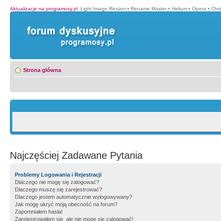
Aktualizacje na programosy.pl
:
Light Image Resizer
•
Rename Master
•
Helium
•
Opera
•
Chr
Strona główna
Najczęściej Zadawane Pytania
Problemy Logowania i Rejestracji
Dlaczego nie mogę się zalogować?
Dlaczego muszę się zarejestrować?
Dlaczego jestem automatycznie wylogowywany?
Jak mogę ukryć moją obecność na forum?
Zapomniałem hasła!
Zarejestrowałem się, ale nie mogę się zalogować!