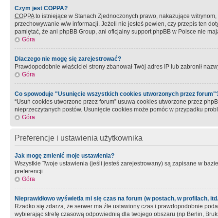
Czym jest COPPA?
COPPA
to istniejące w Stanach Zjednoczonych prawo, nakazujące witrynom
przechowywanie w/w informacji. Jeżeli nie jesteś pewien, czy przepis ten dot
pamiętać, że ani phpBB Group, ani oficjalny support phpBB w Polsce nie mają
Góra
Dlaczego nie mogę się zarejestrować?
Prawdopodobnie właściciel strony zbanował Twój adres IP lub zabronił nazwy 
Góra
Co spowoduje "Usunięcie wszystkich cookies utworzonych przez forum"
“Usuń cookies utworzone przez forum” usuwa cookies utworzone przez phpBB3
nieprzeczytanych postów. Usunięcie cookies może pomóc w przypadku pro
Góra
Preferencje i ustawienia użytkownika
Jak mogę zmienić moje ustawienia?
Wszystkie Twoje ustawienia (jeśli jesteś zarejestrowany) są zapisane w bazie 
preferencji.
Góra
Nieprawidłowo wyświetla mi się czas na forum (w postach, w profilach, itd.
Rzadko się zdarza, że serwer ma źle ustawiony czas i prawdopodobnie podane 
wybierając strefę czasową odpowiednią dla twojego obszaru (np Berlin, Bruk