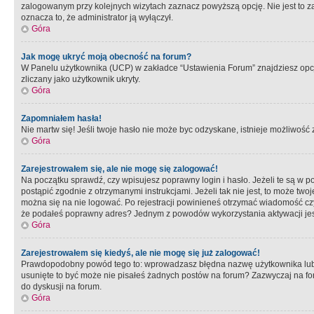
zalogowanym przy kolejnych wizytach zaznacz powyższą opcję. Nie jest to zal
oznacza to, że administrator ją wyłączył.
Góra
Jak mogę ukryć moją obecność na forum?
W Panelu użytkownika (UCP) w zakładce “Ustawienia Forum” znajdziesz opcję 
zliczany jako użytkownik ukryty.
Góra
Zapomniałem hasła!
Nie martw się! Jeśli twoje hasło nie może byc odzyskane, istnieje możliwość z
Góra
Zarejestrowałem się, ale nie mogę się zalogować!
Na początku sprawdź, czy wpisujesz poprawny login i hasło. Jeżeli te są w 
postąpić zgodnie z otrzymanymi instrukcjami. Jeżeli tak nie jest, to może 
można się na nie logować. Po rejestracji powinieneś otrzymać wiadomość czy 
że podałeś poprawny adres? Jednym z powodów wykorzystania aktywacji je
Góra
Zarejestrowałem się kiedyś, ale nie mogę się już zalogować!
Prawdopodobny powód tego to: wprowadzasz błędna nazwę użytkownika lub hasł
usunięte to być może nie pisałeś żadnych postów na forum? Zazwyczaj na fo
do dyskusji na forum.
Góra