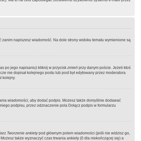
ość). Ma to na celu zapobiegać złośliwemu użytkowniu systemu e-maili przez
ować zanim napiszesz wiadomość. Na dole strony widoku tematu wymienione są
as po jego napisaniu) kliknij w przycisk
zmień
przy danym poście. Jeżeli ktoś
szcze nie dopisał kolejnego postu lub post był edytowany przez moderatora
 kolejny.
łania wiadomości, aby dodać podpis. Możesz także domyślnie dodawać
niego podpisu, przez odznaczenie pola Dołącz podpis w formularzu
larz
Tworzenie ankiety
pod głównym polem wiadomości (jeśli nie widzisz go,
 Możesz także wyznaczyć czas trwania ankiety (0 dla niekończącej się) a