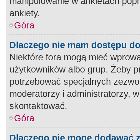
manipulowanie w ankietach popr
ankiety.
Góra
Dlaczego nie mam dostępu d
Niektóre fora mogą mieć wprowa
użytkowników albo grup. Żeby pr
potrzebować specjalnych zezwole
moderatorzy i administratorzy, w
skontaktować.
Góra
Dlaczego nie mogę dodawać 