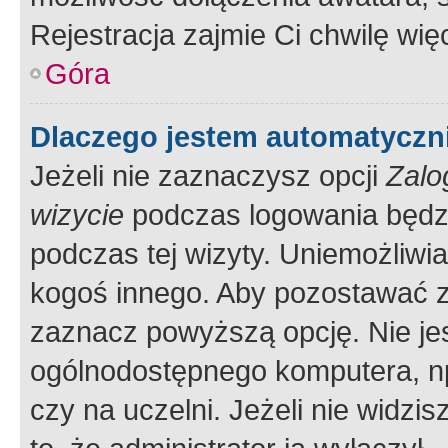
Rejestracja zajmie Ci chwilę wi
Góra
Dlaczego jestem automatycz
Jeżeli nie zaznaczysz opcji
Zalo
wizycie
podczas logowania będzi
podczas tej wizyty. Uniemożliwi
kogoś innego. Aby pozostawać 
zaznacz powyższą opcję. Nie jes
ogólnodostępnego komputera, np.
czy na uczelni. Jeżeli nie widzi