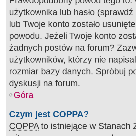
Prawdopodobny powód tego to:
użytkownika lub hasło (sprawdź e
lub Twoje konto zostało usunięte
powodu. Jeżeli Twoje konto zost
żadnych postów na forum? Zazw
użytkowników, którzy nie napisa
rozmiar bazy danych. Spróbuj po
dyskusji na forum.
Góra
Czym jest COPPA?
COPPA
to istniejące w Stanach