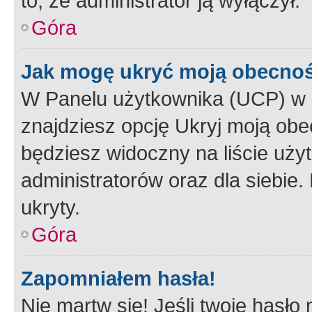
to, że administrator ją wyłączył.
Góra
Jak mogę ukryć moją obecno
W Panelu użytkownika (UCP) w 
znajdziesz opcję Ukryj moją obe
będziesz widoczny na liście użyt
administratorów oraz dla siebie.
ukryty.
Góra
Zapomniałem hasła!
Nie martw się! Jeśli twoje hasło