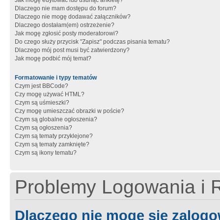
Jak mogę edytować lub usunąć ankietę?
Dlaczego nie mam dostępu do forum?
Dlaczego nie mogę dodawać załączników?
Dlaczego dostałam(em) ostrzeżenie?
Jak mogę zgłosić posty moderatorowi?
Do czego służy przycisk "Zapisz" podczas pisania tematu?
Dlaczego mój post musi być zatwierdzony?
Jak mogę podbić mój temat?
Formatowanie i typy tematów
Czym jest BBCode?
Czy mogę używać HTML?
Czym są uśmieszki?
Czy mogę umieszczać obrazki w poście?
Czym są globalne ogłoszenia?
Czym są ogłoszenia?
Czym są tematy przyklejone?
Czym są tematy zamknięte?
Czym są ikony tematu?
Problemy Logowania i R
Dlaczego nie mogę się zalog