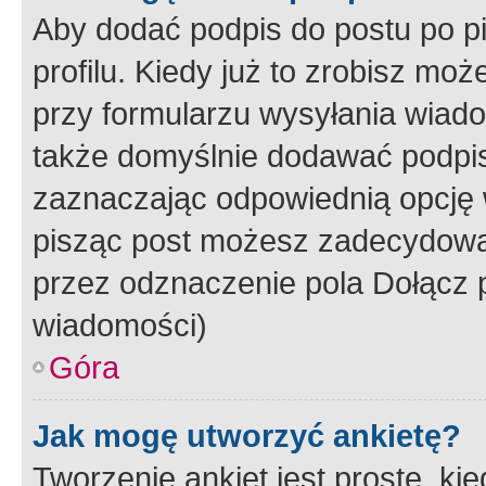
Aby dodać podpis do postu po 
profilu. Kiedy już to zrobisz m
przy formularzu wysyłania wiad
także domyślnie dodawać podpi
zaznaczając odpowiednią opcję 
pisząc post możesz zadecydowa
przez odznaczenie pola Dołącz 
wiadomości)
Góra
Jak mogę utworzyć ankietę?
Tworzenie ankiet jest proste, ki