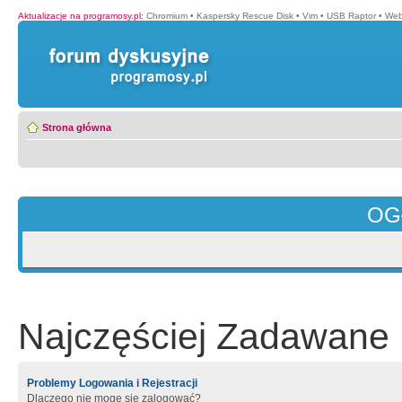
Aktualizacje na programosy.pl
:
Chromium
•
Kaspersky Rescue Disk
•
Vim
•
USB Raptor
•
Web
Strona główna
OG
Najczęściej Zadawane 
Problemy Logowania i Rejestracji
Dlaczego nie mogę się zalogować?