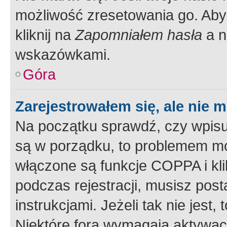
możliwość zresetowania go. Aby 
kliknij na
Zapomniałem hasła
a n
wskazówkami.
Góra
Zarejestrowałem się, ale nie 
Na początku sprawdź, czy wpisuj
są w porządku, to problemem mo
włączone są funkcje COPPA i kl
podczas rejestracji, musisz pos
instrukcjami. Jeżeli tak nie jes
Niektóre fora wymagają aktywac