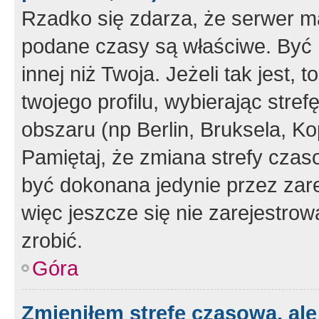
Rzadko się zdarza, że serwer m
podane czasy są właściwe. Być 
innej niż Twoja. Jeżeli tak jest,
twojego profilu, wybierając str
obszaru (np Berlin, Bruksela, Ko
Pamiętaj, że zmiana strefy czas
być dokonana jedynie przez zar
więc jeszcze się nie zarejestrow
zrobić.
Góra
Zmieniłem strefę czasową, ale