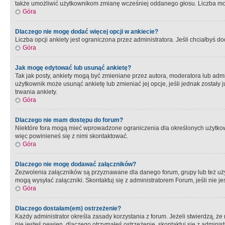
także umożliwić użytkownikom zmianę wcześniej oddanego głosu. Liczba możl
Góra
Dlaczego nie mogę dodać więcej opcji w ankiecie?
Liczba opcji ankiety jest ograniczona przez administratora. Jeśli chciałbyś do
Góra
Jak mogę edytować lub usunąć ankietę?
Tak jak posty, ankiety mogą być zmieniane przez autora, moderatora lub admi
użytkownik może usunąć ankietę lub zmieniać jej opcje, jeśli jednak został
trwania ankiety.
Góra
Dlaczego nie mam dostępu do forum?
Niektóre fora mogą mieć wprowadzone ograniczenia dla określonych użytkowni
więc powinieneś się z nimi skontaktować.
Góra
Dlaczego nie mogę dodawać załączników?
Zezwolenia załączników są przyznawane dla danego forum, grupy lub też uż
mogą wysyłać załączniki. Skontaktuj się z administratorem Forum, jeśli nie
Góra
Dlaczego dostałam(em) ostrzeżenie?
Każdy administrator określa zasady korzystania z forum. Jeżeli stwierdzą, ż
nie jesteś pewien, dlaczego otrzymałeś ostrzeżenie, skontaktuj sie z adminis