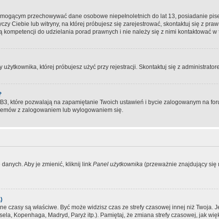
, mogącym przechowywać dane osobowe niepełnoletnich do lat 13, posiadanie pi
yczy Ciebie lub witryny, na której próbujesz się zarejestrować, skontaktuj się z pr
 kompetencji do udzielania porad prawnych i nie należy się z nimi kontaktować w te
użytkownika, której próbujesz użyć przy rejestracji. Skontaktuj się z administrat
?
, które pozwalają na zapamiętanie Twoich ustawień i bycie zalogowanym na forum
blemów z zalogowaniem lub wylogowaniem się.
danych. Aby je zmienić, kliknij link
Panel użytkownika
(przeważnie znajdujący się n
)
czasy są właściwe. Być może widzisz czas ze strefy czasowej innej niż Twoja. Jeże
sela, Kopenhaga, Madryd, Paryż itp.). Pamiętaj, że zmiana strefy czasowej, jak 