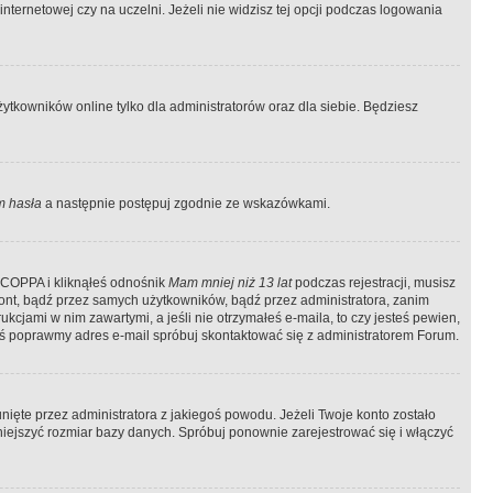
ternetowej czy na uczelni. Jeżeli nie widzisz tej opcji podczas logowania
tkowników online tylko dla administratorów oraz dla siebie. Będziesz
 hasła
a następnie postępuj zgodnie ze wskazówkami.
e COPPA i kliknąłeś odnośnik
Mam mniej niż 13 lat
podczas rejestracji, musisz
kont, bądź przez samych użytkowników, bądź przez administratora, zanim
cjami w nim zawartymi, a jeśli nie otrzymałeś e-maila, to czy jesteś pewien,
ś poprawmy adres e-mail spróbuj skontaktować się z administratorem Forum.
ięte przez administratora z jakiegoś powodu. Jeżeli Twoje konto zostało
iejszyć rozmiar bazy danych. Spróbuj ponownie zarejestrować się i włączyć