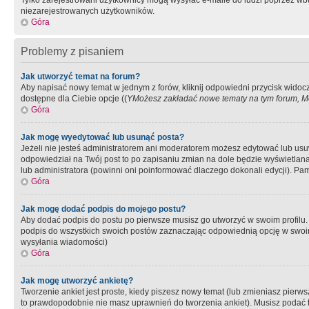
Tylko zarejestrowani użytkownicy mogą wysyłać e-maile do ludzi poprzez wbu
niezarejestrowanych użytkowników.
Góra
Problemy z pisaniem
Jak utworzyć temat na forum?
Aby napisać nowy temat w jednym z forów, kliknij odpowiedni przycisk widoc
dostępne dla Ciebie opcje ((
YMożesz zakładać nowe tematy na tym forum, Mo
Góra
Jak mogę wyedytować lub usunąć posta?
Jeżeli nie jesteś administratorem ani moderatorem możesz edytować lub usuwać
odpowiedział na Twój post to po zapisaniu zmian na dole będzie wyświetlana 
lub administratora (powinni oni poinformować dlaczego dokonali edycji). Pam
Góra
Jak mogę dodać podpis do mojego postu?
Aby dodać podpis do postu po pierwsze musisz go utworzyć w swoim profilu.
podpis do wszystkich swoich postów zaznaczając odpowiednią opcję w swoi
wysyłania wiadomości)
Góra
Jak mogę utworzyć ankietę?
Tworzenie ankiet jest proste, kiedy piszesz nowy temat (lub zmieniasz pier
to prawdopodobnie nie masz uprawnień do tworzenia ankiet). Musisz podać tyt