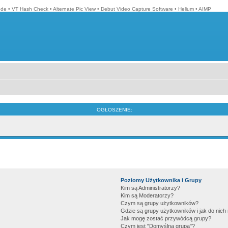
ode
•
VT Hash Check
•
Alternate Pic View
•
Debut Video Capture Software
•
Helium
•
AIMP
OGŁOSZENIE:
Poziomy Użytkownika i Grupy
Kim są Administratorzy?
Kim są Moderatorzy?
Czym są grupy użytkowników?
Gdzie są grupy użytkowników i jak do nic
Jak mogę zostać przywódcą grupy?
Czym jest "Domyślna grupa"?