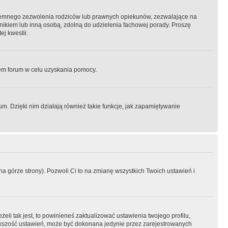
semnego zezwolenia rodziców lub prawnych opiekunów, zezwalające na
awnikiem lub inną osobą, zdolną do udzielenia fachowej porady. Proszę
j kwestii.
orem forum w celu uzyskania pomocy.
. Dzięki nim działają również takie funkcje, jak zapamiętywanie
a górze strony). Pozwoli Ci to na zmianę wszystkich Twoich ustawień i
li tak jest, to powinieneś zaktualizować ustawienia twojego profilu,
większość ustawień, może być dokonana jedynie przez zarejestrowanych