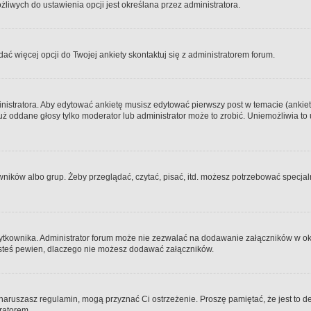
iwych do ustawienia opcji jest określana przez administratora.
dać więcej opcji do Twojej ankiety skontaktuj się z administratorem forum.
nistratora. Aby edytować ankietę musisz edytować pierwszy post w temacie (ankieta
y już oddane głosy tylko moderator lub administrator może to zrobić. Uniemożliwia
ków albo grup. Żeby przeglądać, czytać, pisać, itd. możesz potrzebować specjalny
ytkownika. Administrator forum może nie zezwalać na dodawanie załączników w o
 jesteś pewien, dlaczego nie możesz dodawać załączników.
e naruszasz regulamin, mogą przyznać Ci ostrzeżenie. Proszę pamiętać, że jest to d
tratorem.