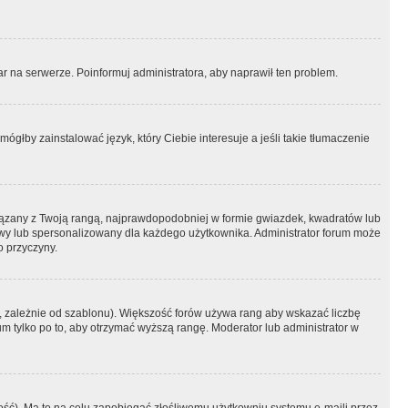
r na serwerze. Poinformuj administratora, aby naprawił ten problem.
ógłby zainstalować język, który Ciebie interesuje a jeśli takie tłumaczenie
iązany z Twoją rangą, najprawdopodobniej w formie gwiazdek, kwadratów lub
atowy lub spersonalizowany dla każdego użytkownika. Administrator forum może
o przyczyny.
, zależnie od szablonu). Większość forów używa rang aby wskazać liczbę
um tylko po to, aby otrzymać wyższą rangę. Moderator lub administrator w