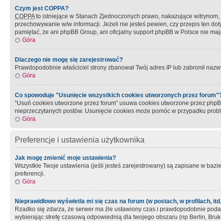
Czym jest COPPA?
COPPA
to istniejące w Stanach Zjednoczonych prawo, nakazujące witrynom
przechowywanie w/w informacji. Jeżeli nie jesteś pewien, czy przepis ten dot
pamiętać, że ani phpBB Group, ani oficjalny support phpBB w Polsce nie mają
Góra
Dlaczego nie mogę się zarejestrować?
Prawdopodobnie właściciel strony zbanował Twój adres IP lub zabronił nazwy 
Góra
Co spowoduje "Usunięcie wszystkich cookies utworzonych przez forum"
“Usuń cookies utworzone przez forum” usuwa cookies utworzone przez phpBB3
nieprzeczytanych postów. Usunięcie cookies może pomóc w przypadku pro
Góra
Preferencje i ustawienia użytkownika
Jak mogę zmienić moje ustawienia?
Wszystkie Twoje ustawienia (jeśli jesteś zarejestrowany) są zapisane w bazie 
preferencji.
Góra
Nieprawidłowo wyświetla mi się czas na forum (w postach, w profilach, itd.
Rzadko się zdarza, że serwer ma źle ustawiony czas i prawdopodobnie podane 
wybierając strefę czasową odpowiednią dla twojego obszaru (np Berlin, Bruk