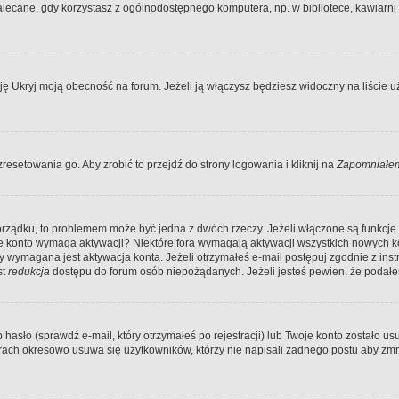
ecane, gdy korzystasz z ogólnodostępnego komputera, np. w bibliotece, kawiarni in
Ukryj moją obecność na forum. Jeżeli ją włączysz będziesz widoczny na liście uży
resetowania go. Aby zrobić to przejdź do strony logowania i kliknij na
Zapomniałem
porządku, to problemem może być jedna z dwóch rzeczy. Jeżeli włączone są funkcj
twoje konto wymaga aktywacji? Niektóre fora wymagają aktywacji wszystkich nowych 
wymagana jest aktywacja konta. Jeżeli otrzymałeś e-mail postępuj zgodnie z instruk
st
redukcja
dostępu do forum osób niepożądanych. Jeżeli jesteś pewien, że podałe
o (sprawdź e-mail, który otrzymałeś po rejestracji) lub Twoje konto zostało usun
rach okresowo usuwa się użytkowników, którzy nie napisali żadnego postu aby zmn