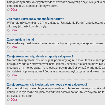
zalogowanym przy kolejnych wizytach zaznacz powyższą opcję. Nie jest to zal
oznacza to, że administrator ją wyłączył.
Góra
Jak mogę ukryć moją obecność na forum?
W Panelu użytkownika (UCP) w zakładce “Ustawienia Forum” znajdziesz opcję 
zliczany jako użytkownik ukryty.
Góra
Zapomniałem hasła!
Nie martw się! Jeśli twoje hasło nie może byc odzyskane, istnieje możliwość z
Góra
Zarejestrowałem się, ale nie mogę się zalogować!
Na początku sprawdź, czy wpisujesz poprawny login i hasło. Jeżeli te są w 
postąpić zgodnie z otrzymanymi instrukcjami. Jeżeli tak nie jest, to może 
można się na nie logować. Po rejestracji powinieneś otrzymać wiadomość czy 
że podałeś poprawny adres? Jednym z powodów wykorzystania aktywacji je
Góra
Zarejestrowałem się kiedyś, ale nie mogę się już zalogować!
Prawdopodobny powód tego to: wprowadzasz błędna nazwę użytkownika lub hasł
usunięte to być może nie pisałeś żadnych postów na forum? Zazwyczaj na fo
do dyskusji na forum.
Góra