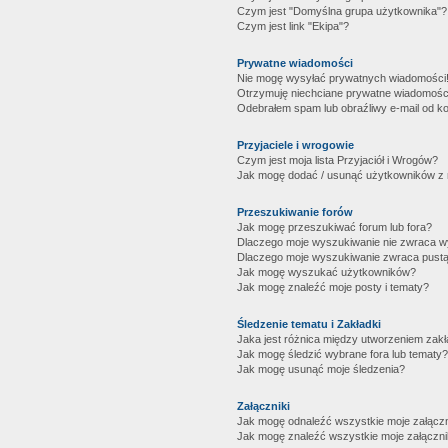
Czym jest "Domyślna grupa użytkownika"?
Czym jest link "Ekipa"?
Prywatne wiadomości
Nie mogę wysyłać prywatnych wiadomości
Otrzymuję niechciane prywatne wiadomośc
Odebrałem spam lub obraźliwy e-mail od ko
Przyjaciele i wrogowie
Czym jest moja lista Przyjaciół i Wrogów?
Jak mogę dodać / usunąć użytkowników z mo
Przeszukiwanie forów
Jak mogę przeszukiwać forum lub fora?
Dlaczego moje wyszukiwanie nie zwraca 
Dlaczego moje wyszukiwanie zwraca pustą
Jak mogę wyszukać użytkowników?
Jak mogę znaleźć moje posty i tematy?
Śledzenie tematu i Zakładki
Jaka jest różnica między utworzeniem zakł
Jak mogę śledzić wybrane fora lub tematy?
Jak mogę usunąć moje śledzenia?
Załączniki
Jak mogę odnaleźć wszystkie moje załączn
Jak mogę znaleźć wszystkie moje załączni