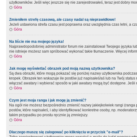
użytkowników. Jeśli więc jeszcze się nie zarejestrowałeś, teraz jest dobry mo
Góra
Zmieniłem strefę czasową, ale czasy nadal są nieprawidłowe!
Jeżeli ustawiona strefa czasu jest poprawna oraz uwzględnia czas letni, a c
Góra
Na liście nie ma mojego języka!
Najprawdopodobniej administrator forum nie zainstalował Twojego języka lub n
nie istnieje możesz sam spróbować wykonać takie tłumaczenie. Więcej inform
Góra
Jak mogę wyświetlać obrazek pod moją nazwą użytkownika?
Są dwa obrazki, które mogą pokazać się poniżej nazwy użytkownika podczas
kropek. Obrazek ten wskazuje ile postów już napisałeś/aś lub na Twój status
włączać awatary i wybierać sposób w jaki awatary mogą być dostępne. Jeśli n
Góra
Czym jest moja ranga i jak mogę ją zmienić?
Na ogół nie możesz bezpośrednio zmienić nazwy jakiejkolwiek rangi (ranga 
postów, które napisałeś, i aby identyfikować konkretne osoby, np. moderator
takim przypadku po prostu ręcznie ją zmniejszy.
Góra
Dlaczego muszę się zalogować po kliknięciu w przycisk "e-mail"?