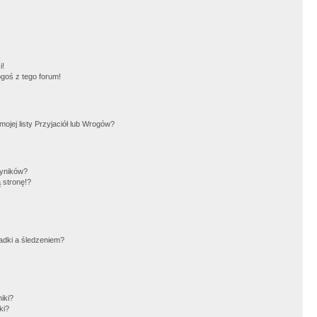
!
i!
goś z tego forum!
jej listy Przyjaciół lub Wrogów?
wyników?
 stronę!?
adki a śledzeniem?
iki?
ki?