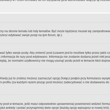
dowany w Forum formularz do ich wysyłania (jeśli administrator włączył tą możliw
zny na stronie tematu lub listy tematów. Być może będziesz musiał się zarejestr
żesz edytować swoje posty na tym forum, itp.
).
 tylko swoje posty. Aby zmienić post (czasem jest to możliwe tylko przez jakiś cz
informacja ile razy post edytowano. Informacja nie zostanie dodana jeżeli nikt je
iętaj, że normalni użytkownicy nie mogą usunąć postu jeżeli w temacie ktoś dopisał
 Kiedy już to zrobisz możesz zaznaczyć opcję
Dołącz podpis
przy formularzu wysy
m profilu (za każdym razem pisząc post możesz zadecydować o nie dodawaniu do 
wszy post w temacie, jeśli masz odpowiednie uprawnienia) powinieneś widzieć formu
uł ankiety i podać przynajmniej dwie opcje (każdą opcję wpisujesz w nowej linii).