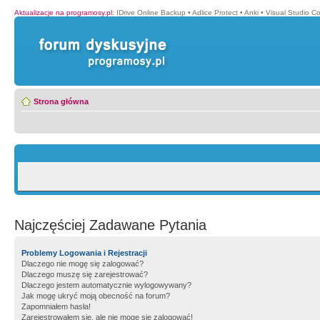
Aktualizacje na programosy.pl
:
IDrive Online Backup
•
Adlice Protect
•
Anki
•
Visual Studio C
Strona główna
Najczęściej Zadawane Pytania
Problemy Logowania i Rejestracji
Dlaczego nie mogę się zalogować?
Dlaczego muszę się zarejestrować?
Dlaczego jestem automatycznie wylogowywany?
Jak mogę ukryć moją obecność na forum?
Zapomniałem hasła!
Zarejestrowałem się, ale nie mogę się zalogować!