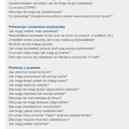
Zarejestrowałem się kiedyś, ale nie mogę się już zalogować!
Czym jest COPPA?
Dlaczego nie mogę się zarejestrować?
Co spowoduje "Usunięcie wszystkich cookies utworzonych przez forum"?
Preferencje i ustawienia użytkownika
Jak mogę zmienić moje ustawienia?
Nieprawidłowo wyświetla mi się czas na forum (w postach, w profilach, itd.)
Zmieniłem strefę czasową, ale czasy nadal są nieprawidłowe!
Na liście nie ma mojego języka!
Jak mogę wyświetlać obrazek pod moją nazwą użytkownika?
Czym jest moja ranga i jak mogę ją zmienić?
Dlaczego muszę się zalogować po kliknięciu w przycisk "e-mail"?
Problemy z pisaniem
Jak utworzyć temat na forum?
Jak mogę wyedytować lub usunąć posta?
Jak mogę dodać podpis do mojego postu?
Jak mogę utworzyć ankietę?
Dlaczego nie mogę dodać więcej opcji w ankiecie?
Jak mogę edytować lub usunąć ankietę?
Dlaczego nie mam dostępu do forum?
Dlaczego nie mogę dodawać załączników?
Dlaczego dostałam(em) ostrzeżenie?
Jak mogę zgłosić posty moderatorowi?
Do czego służy przycisk "Zapisz" podczas pisania tematu?
Dlaczego mój post musi być zatwierdzony?
Jak mogę podbić mój temat?