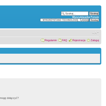
Wyszukiwarka Forum
Regulamin
FAQ
Rejestracja
Zaloguj
h mogę dołączyć?