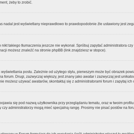
ment, żeby to zrobić.
zas nadal jest wyświetlany nieprawdłowo to prawdopodobnie źle ustawiony jest zega
ikt takiego tłumaczenia jeszcze nie wykonał. Spróbuj zapytać administratora czy m
acji możesz znaleźć na stronie phpBB (link znajdziesz w stopce).
 wyświetlania postu. Zależnie od użytego stylu, pierwszym może być obrazek pow
 na forum. Drugi, zazwyczaj większy, jest znany jako awatar i zazwyczaj jest unik
ie możesz używać awatarów, skontaktuj się z administratorami forum i zapytaj ich 
pojawia się pod nazwą użytkownika przy przeglądaniu tematu, oraz w twoim profilu
zy czy administratorzy mogą mieć specjalną rangę. Prosimy nie pisać postów na for