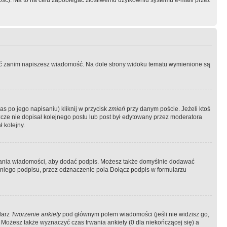
ość). Ma to na celu zapobiegać złośliwemu użytkowniu systemu e-maili przez
ować zanim napiszesz wiadomość. Na dole strony widoku tematu wymienione są
as po jego napisaniu) kliknij w przycisk
zmień
przy danym poście. Jeżeli ktoś
szcze nie dopisał kolejnego postu lub post był edytowany przez moderatora
 kolejny.
łania wiadomości, aby dodać podpis. Możesz także domyślnie dodawać
niego podpisu, przez odznaczenie pola Dołącz podpis w formularzu
larz
Tworzenie ankiety
pod głównym polem wiadomości (jeśli nie widzisz go,
 Możesz także wyznaczyć czas trwania ankiety (0 dla niekończącej się) a