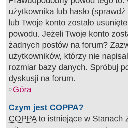
Prawdopodobny powód tego to:
użytkownika lub hasło (sprawdź e
lub Twoje konto zostało usunięte
powodu. Jeżeli Twoje konto zost
żadnych postów na forum? Zazw
użytkowników, którzy nie napisa
rozmiar bazy danych. Spróbuj po
dyskusji na forum.
Góra
Czym jest COPPA?
COPPA
to istniejące w Stanach