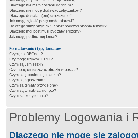
Jak mogę edytować lub usunąć ankietę?
Dlaczego nie mam dostępu do forum?
Dlaczego nie mogę dodawać załączników?
Dlaczego dostałam(em) ostrzeżenie?
Jak mogę zgłosić posty moderatorowi?
Do czego służy przycisk "Zapisz" podczas pisania tematu?
Dlaczego mój post musi być zatwierdzony?
Jak mogę podbić mój temat?
Formatowanie i typy tematów
Czym jest BBCode?
Czy mogę używać HTML?
Czym są uśmieszki?
Czy mogę umieszczać obrazki w poście?
Czym są globalne ogłoszenia?
Czym są ogłoszenia?
Czym są tematy przyklejone?
Czym są tematy zamknięte?
Czym są ikony tematu?
Problemy Logowania i R
Dlaczego nie mogę się zalog