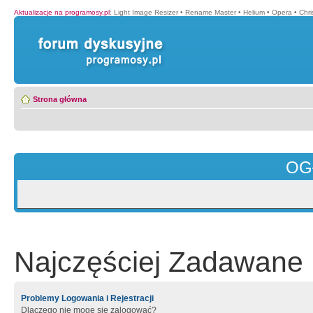
Aktualizacje na programosy.pl
:
Light Image Resizer
•
Rename Master
•
Helium
•
Opera
•
Chr
Strona główna
OG
Najczęściej Zadawane 
Problemy Logowania i Rejestracji
Dlaczego nie mogę się zalogować?