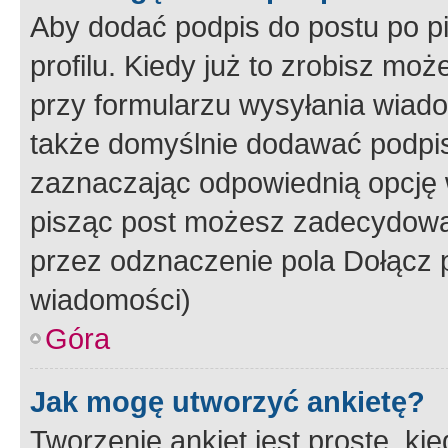
Aby dodać podpis do postu po 
profilu. Kiedy już to zrobisz m
przy formularzu wysyłania wiad
także domyślnie dodawać podpi
zaznaczając odpowiednią opcję 
pisząc post możesz zadecydowa
przez odznaczenie pola Dołącz 
wiadomości)
Góra
Jak mogę utworzyć ankietę?
Tworzenie ankiet jest proste, ki