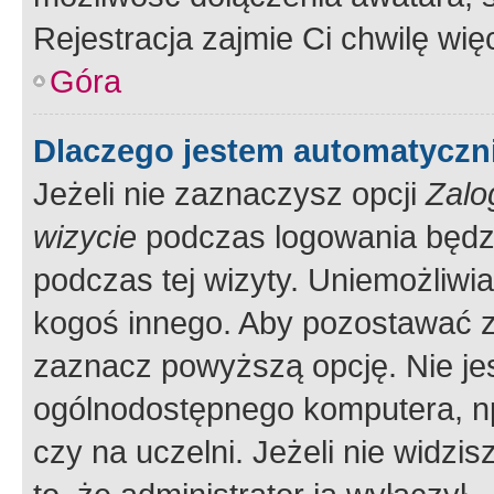
Rejestracja zajmie Ci chwilę wi
Góra
Dlaczego jestem automatycz
Jeżeli nie zaznaczysz opcji
Zalo
wizycie
podczas logowania będzi
podczas tej wizyty. Uniemożliwi
kogoś innego. Aby pozostawać 
zaznacz powyższą opcję. Nie jes
ogólnodostępnego komputera, np.
czy na uczelni. Jeżeli nie widzi