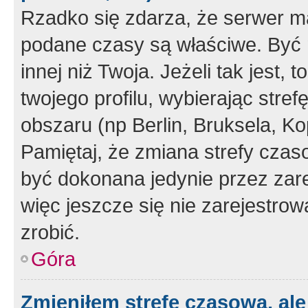
Rzadko się zdarza, że serwer m
podane czasy są właściwe. Być 
innej niż Twoja. Jeżeli tak jest,
twojego profilu, wybierając str
obszaru (np Berlin, Bruksela, Ko
Pamiętaj, że zmiana strefy czas
być dokonana jedynie przez zar
więc jeszcze się nie zarejestrow
zrobić.
Góra
Zmieniłem strefę czasową, ale