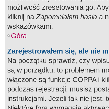
możliwość zresetowania go. Aby 
kliknij na
Zapomniałem hasła
a n
wskazówkami.
Góra
Zarejestrowałem się, ale nie 
Na początku sprawdź, czy wpisuj
są w porządku, to problemem mo
włączone są funkcje COPPA i kl
podczas rejestracji, musisz pos
instrukcjami. Jeżeli tak nie jes
Niektóre fora wymagają aktywac