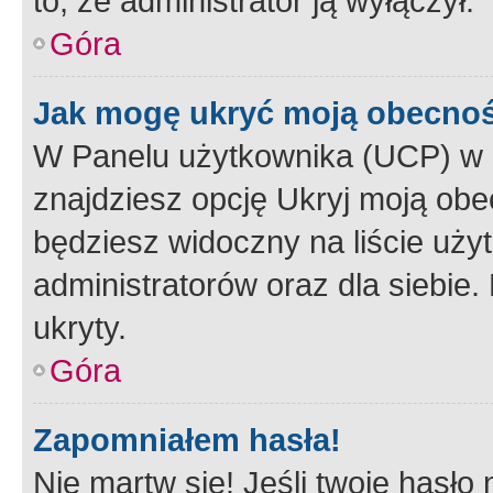
to, że administrator ją wyłączył.
Góra
Jak mogę ukryć moją obecno
W Panelu użytkownika (UCP) w 
znajdziesz opcję Ukryj moją obe
będziesz widoczny na liście użyt
administratorów oraz dla siebie.
ukryty.
Góra
Zapomniałem hasła!
Nie martw się! Jeśli twoje hasło