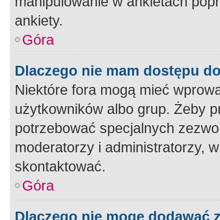
manipulowanie w ankietach popr
ankiety.
Góra
Dlaczego nie mam dostępu d
Niektóre fora mogą mieć wprowa
użytkowników albo grup. Żeby pr
potrzebować specjalnych zezwole
moderatorzy i administratorzy, w
skontaktować.
Góra
Dlaczego nie mogę dodawać 