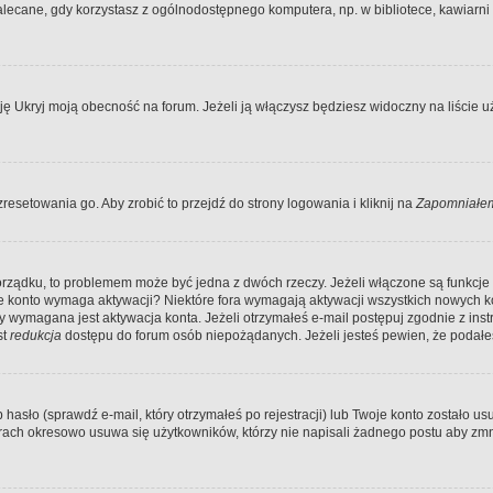
ecane, gdy korzystasz z ogólnodostępnego komputera, np. w bibliotece, kawiarni in
Ukryj moją obecność na forum. Jeżeli ją włączysz będziesz widoczny na liście uży
resetowania go. Aby zrobić to przejdź do strony logowania i kliknij na
Zapomniałem
porządku, to problemem może być jedna z dwóch rzeczy. Jeżeli włączone są funkcj
twoje konto wymaga aktywacji? Niektóre fora wymagają aktywacji wszystkich nowych 
wymagana jest aktywacja konta. Jeżeli otrzymałeś e-mail postępuj zgodnie z instruk
st
redukcja
dostępu do forum osób niepożądanych. Jeżeli jesteś pewien, że podałe
o (sprawdź e-mail, który otrzymałeś po rejestracji) lub Twoje konto zostało usun
rach okresowo usuwa się użytkowników, którzy nie napisali żadnego postu aby zmn