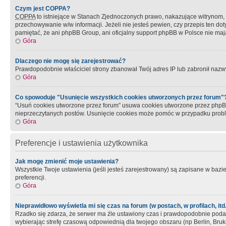
Czym jest COPPA?
COPPA
to istniejące w Stanach Zjednoczonych prawo, nakazujące witrynom
przechowywanie w/w informacji. Jeżeli nie jesteś pewien, czy przepis ten dot
pamiętać, że ani phpBB Group, ani oficjalny support phpBB w Polsce nie mają
Góra
Dlaczego nie mogę się zarejestrować?
Prawdopodobnie właściciel strony zbanował Twój adres IP lub zabronił nazwy 
Góra
Co spowoduje "Usunięcie wszystkich cookies utworzonych przez forum"
“Usuń cookies utworzone przez forum” usuwa cookies utworzone przez phpBB3
nieprzeczytanych postów. Usunięcie cookies może pomóc w przypadku pro
Góra
Preferencje i ustawienia użytkownika
Jak mogę zmienić moje ustawienia?
Wszystkie Twoje ustawienia (jeśli jesteś zarejestrowany) są zapisane w bazie 
preferencji.
Góra
Nieprawidłowo wyświetla mi się czas na forum (w postach, w profilach, itd.
Rzadko się zdarza, że serwer ma źle ustawiony czas i prawdopodobnie podane 
wybierając strefę czasową odpowiednią dla twojego obszaru (np Berlin, Bruk