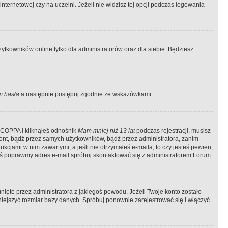
ternetowej czy na uczelni. Jeżeli nie widzisz tej opcji podczas logowania
tkowników online tylko dla administratorów oraz dla siebie. Będziesz
 hasła
a następnie postępuj zgodnie ze wskazówkami.
e COPPA i kliknąłeś odnośnik
Mam mniej niż 13 lat
podczas rejestracji, musisz
kont, bądź przez samych użytkowników, bądź przez administratora, zanim
cjami w nim zawartymi, a jeśli nie otrzymałeś e-maila, to czy jesteś pewien,
ś poprawmy adres e-mail spróbuj skontaktować się z administratorem Forum.
ięte przez administratora z jakiegoś powodu. Jeżeli Twoje konto zostało
iejszyć rozmiar bazy danych. Spróbuj ponownie zarejestrować się i włączyć