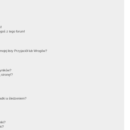
!
i!
goś z tego forum!
jej listy Przyjaciół lub Wrogów?
wyników?
 stronę!?
adki a śledzeniem?
iki?
ki?