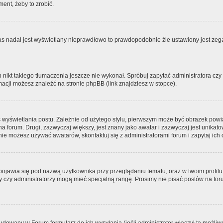
ment, żeby to zrobić.
zas nadal jest wyświetlany nieprawdłowo to prawdopodobnie źle ustawiony jest zega
ikt takiego tłumaczenia jeszcze nie wykonał. Spróbuj zapytać administratora czy m
acji możesz znaleźć na stronie phpBB (link znajdziesz w stopce).
 wyświetlania postu. Zależnie od użytego stylu, pierwszym może być obrazek pow
 na forum. Drugi, zazwyczaj większy, jest znany jako awatar i zazwyczaj jest unik
ie możesz używać awatarów, skontaktuj się z administratorami forum i zapytaj ich 
pojawia się pod nazwą użytkownika przy przeglądaniu tematu, oraz w twoim profilu
zy czy administratorzy mogą mieć specjalną rangę. Prosimy nie pisać postów na for