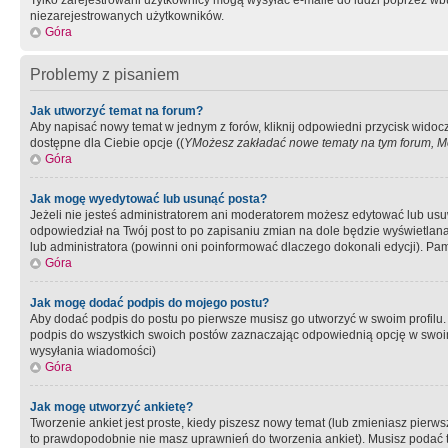
Tylko zarejestrowani użytkownicy mogą wysyłać e-maile do ludzi poprzez wbu
niezarejestrowanych użytkowników.
Góra
Problemy z pisaniem
Jak utworzyć temat na forum?
Aby napisać nowy temat w jednym z forów, kliknij odpowiedni przycisk widoc
dostępne dla Ciebie opcje ((
YMożesz zakładać nowe tematy na tym forum, Mo
Góra
Jak mogę wyedytować lub usunąć posta?
Jeżeli nie jesteś administratorem ani moderatorem możesz edytować lub usuwać
odpowiedział na Twój post to po zapisaniu zmian na dole będzie wyświetlana 
lub administratora (powinni oni poinformować dlaczego dokonali edycji). Pam
Góra
Jak mogę dodać podpis do mojego postu?
Aby dodać podpis do postu po pierwsze musisz go utworzyć w swoim profilu.
podpis do wszystkich swoich postów zaznaczając odpowiednią opcję w swoi
wysyłania wiadomości)
Góra
Jak mogę utworzyć ankietę?
Tworzenie ankiet jest proste, kiedy piszesz nowy temat (lub zmieniasz pier
to prawdopodobnie nie masz uprawnień do tworzenia ankiet). Musisz podać tyt