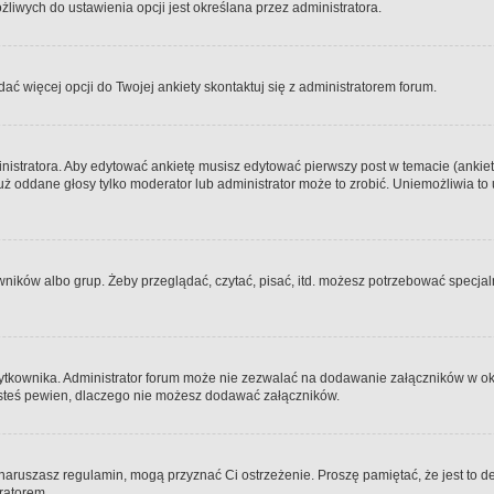
iwych do ustawienia opcji jest określana przez administratora.
dać więcej opcji do Twojej ankiety skontaktuj się z administratorem forum.
nistratora. Aby edytować ankietę musisz edytować pierwszy post w temacie (ankieta
y już oddane głosy tylko moderator lub administrator może to zrobić. Uniemożliwia
ków albo grup. Żeby przeglądać, czytać, pisać, itd. możesz potrzebować specjalny
ytkownika. Administrator forum może nie zezwalać na dodawanie załączników w o
 jesteś pewien, dlaczego nie możesz dodawać załączników.
e naruszasz regulamin, mogą przyznać Ci ostrzeżenie. Proszę pamiętać, że jest to d
tratorem.