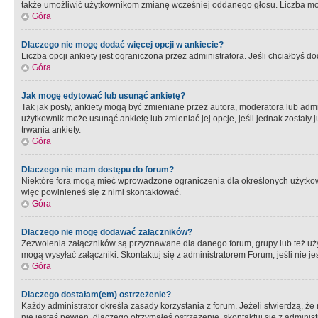
także umożliwić użytkownikom zmianę wcześniej oddanego głosu. Liczba możl
Góra
Dlaczego nie mogę dodać więcej opcji w ankiecie?
Liczba opcji ankiety jest ograniczona przez administratora. Jeśli chciałbyś do
Góra
Jak mogę edytować lub usunąć ankietę?
Tak jak posty, ankiety mogą być zmieniane przez autora, moderatora lub admi
użytkownik może usunąć ankietę lub zmieniać jej opcje, jeśli jednak został
trwania ankiety.
Góra
Dlaczego nie mam dostępu do forum?
Niektóre fora mogą mieć wprowadzone ograniczenia dla określonych użytkowni
więc powinieneś się z nimi skontaktować.
Góra
Dlaczego nie mogę dodawać załączników?
Zezwolenia załączników są przyznawane dla danego forum, grupy lub też uż
mogą wysyłać załączniki. Skontaktuj się z administratorem Forum, jeśli nie
Góra
Dlaczego dostałam(em) ostrzeżenie?
Każdy administrator określa zasady korzystania z forum. Jeżeli stwierdzą, ż
nie jesteś pewien, dlaczego otrzymałeś ostrzeżenie, skontaktuj sie z adminis