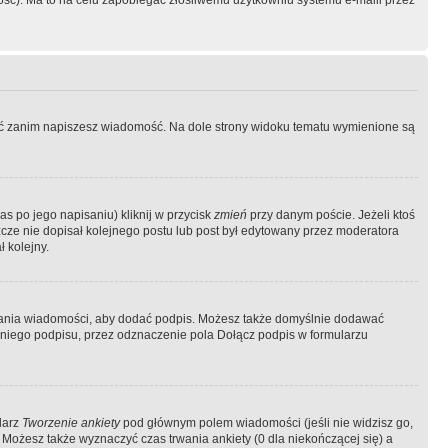
ość). Ma to na celu zapobiegać złośliwemu użytkowniu systemu e-maili przez
ować zanim napiszesz wiadomość. Na dole strony widoku tematu wymienione są
as po jego napisaniu) kliknij w przycisk
zmień
przy danym poście. Jeżeli ktoś
szcze nie dopisał kolejnego postu lub post był edytowany przez moderatora
 kolejny.
łania wiadomości, aby dodać podpis. Możesz także domyślnie dodawać
niego podpisu, przez odznaczenie pola Dołącz podpis w formularzu
larz
Tworzenie ankiety
pod głównym polem wiadomości (jeśli nie widzisz go,
 Możesz także wyznaczyć czas trwania ankiety (0 dla niekończącej się) a