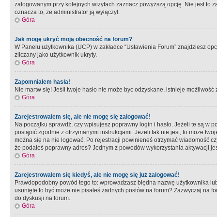
zalogowanym przy kolejnych wizytach zaznacz powyższą opcję. Nie jest to zal
oznacza to, że administrator ją wyłączył.
Góra
Jak mogę ukryć moją obecność na forum?
W Panelu użytkownika (UCP) w zakładce “Ustawienia Forum” znajdziesz opcję 
zliczany jako użytkownik ukryty.
Góra
Zapomniałem hasła!
Nie martw się! Jeśli twoje hasło nie może byc odzyskane, istnieje możliwość z
Góra
Zarejestrowałem się, ale nie mogę się zalogować!
Na początku sprawdź, czy wpisujesz poprawny login i hasło. Jeżeli te są w 
postąpić zgodnie z otrzymanymi instrukcjami. Jeżeli tak nie jest, to może 
można się na nie logować. Po rejestracji powinieneś otrzymać wiadomość czy 
że podałeś poprawny adres? Jednym z powodów wykorzystania aktywacji je
Góra
Zarejestrowałem się kiedyś, ale nie mogę się już zalogować!
Prawdopodobny powód tego to: wprowadzasz błędna nazwę użytkownika lub hasł
usunięte to być może nie pisałeś żadnych postów na forum? Zazwyczaj na fo
do dyskusji na forum.
Góra