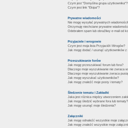
Czym jest "Domyślna grupa użytkownika"?
Czym jest link "Ekipa"?
Prywatne wiadomości
Nie mogę wysyłać prywatnych wiadomości
Otrzymuję niechciane prywatne wiadomośc
Odebrałem spam lub obraźliwy e-mail od ko
Przyjaciele i wrogowie
Czym jest moja lista Przyjaciół i Wrogów?
Jak mogę dodać / usunąć użytkowników z mo
Przeszukiwanie forów
Jak mogę przeszukiwać forum lub fora?
Dlaczego moje wyszukiwanie nie zwraca 
Dlaczego moje wyszukiwanie zwraca pustą
Jak mogę wyszukać użytkowników?
Jak mogę znaleźć moje posty i tematy?
Śledzenie tematu i Zakładki
Jaka jest różnica między utworzeniem zakł
Jak mogę śledzić wybrane fora lub tematy?
Jak mogę usunąć moje śledzenia?
Załączniki
Jak mogę odnaleźć wszystkie moje załączn
Jak mogę znaleźć wszystkie moje załączni