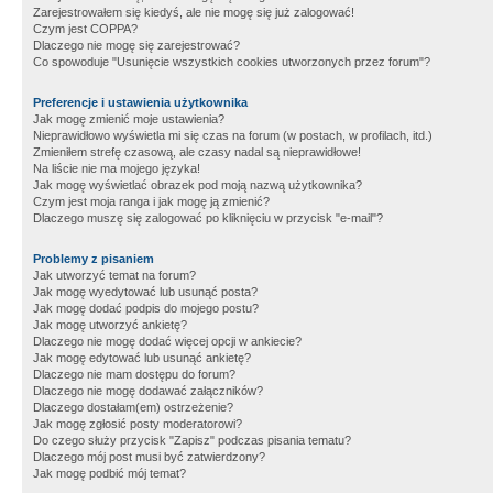
Zarejestrowałem się kiedyś, ale nie mogę się już zalogować!
Czym jest COPPA?
Dlaczego nie mogę się zarejestrować?
Co spowoduje "Usunięcie wszystkich cookies utworzonych przez forum"?
Preferencje i ustawienia użytkownika
Jak mogę zmienić moje ustawienia?
Nieprawidłowo wyświetla mi się czas na forum (w postach, w profilach, itd.)
Zmieniłem strefę czasową, ale czasy nadal są nieprawidłowe!
Na liście nie ma mojego języka!
Jak mogę wyświetlać obrazek pod moją nazwą użytkownika?
Czym jest moja ranga i jak mogę ją zmienić?
Dlaczego muszę się zalogować po kliknięciu w przycisk "e-mail"?
Problemy z pisaniem
Jak utworzyć temat na forum?
Jak mogę wyedytować lub usunąć posta?
Jak mogę dodać podpis do mojego postu?
Jak mogę utworzyć ankietę?
Dlaczego nie mogę dodać więcej opcji w ankiecie?
Jak mogę edytować lub usunąć ankietę?
Dlaczego nie mam dostępu do forum?
Dlaczego nie mogę dodawać załączników?
Dlaczego dostałam(em) ostrzeżenie?
Jak mogę zgłosić posty moderatorowi?
Do czego służy przycisk "Zapisz" podczas pisania tematu?
Dlaczego mój post musi być zatwierdzony?
Jak mogę podbić mój temat?