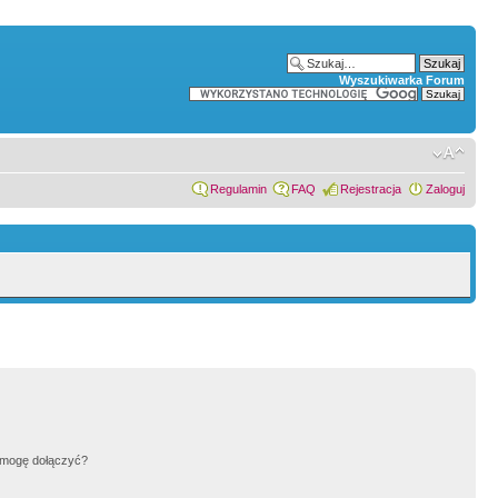
Wyszukiwarka Forum
Regulamin
FAQ
Rejestracja
Zaloguj
h mogę dołączyć?