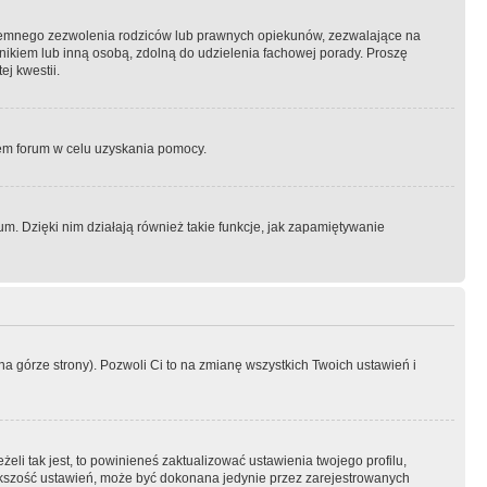
semnego zezwolenia rodziców lub prawnych opiekunów, zezwalające na
awnikiem lub inną osobą, zdolną do udzielenia fachowej porady. Proszę
j kwestii.
orem forum w celu uzyskania pomocy.
. Dzięki nim działają również takie funkcje, jak zapamiętywanie
a górze strony). Pozwoli Ci to na zmianę wszystkich Twoich ustawień i
li tak jest, to powinieneś zaktualizować ustawienia twojego profilu,
większość ustawień, może być dokonana jedynie przez zarejestrowanych