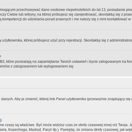
, mogącym przechowywać dane osobowe niepełnoletnich do lat 13, posiadanie pi
yczy Ciebie lub witryny, na której próbujesz się zarejestrować, skontaktuj się z pr
 kompetencji do udzielania porad prawnych i nie należy się z nimi kontaktować w te
użytkownika, której próbujesz użyć przy rejestracji. Skontaktuj się z administrat
?
, które pozwalają na zapamiętanie Twoich ustawień i bycie zalogowanym na forum
blemów z zalogowaniem lub wylogowaniem się.
danych. Aby je zmienić, kliknij link
Panel użytkownika
(przeważnie znajdujący się n
)
czasy są właściwe. Być może widzisz czas ze strefy czasowej innej niż Twoja. Jeże
sela, Kopenhaga, Madryd, Paryż itp.). Pamiętaj, że zmiana strefy czasowej, jak 