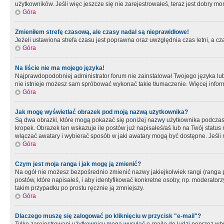
użytkowników. Jeśli więc jeszcze się nie zarejestrowałeś, teraz jest dobry mo
Góra
Zmieniłem strefę czasową, ale czasy nadal są nieprawidłowe!
Jeżeli ustawiona strefa czasu jest poprawna oraz uwzględnia czas letni, a c
Góra
Na liście nie ma mojego języka!
Najprawdopodobniej administrator forum nie zainstalował Twojego języka lub n
nie istnieje możesz sam spróbować wykonać takie tłumaczenie. Więcej inform
Góra
Jak mogę wyświetlać obrazek pod moją nazwą użytkownika?
Są dwa obrazki, które mogą pokazać się poniżej nazwy użytkownika podczas
kropek. Obrazek ten wskazuje ile postów już napisałeś/aś lub na Twój status
włączać awatary i wybierać sposób w jaki awatary mogą być dostępne. Jeśli n
Góra
Czym jest moja ranga i jak mogę ją zmienić?
Na ogół nie możesz bezpośrednio zmienić nazwy jakiejkolwiek rangi (ranga 
postów, które napisałeś, i aby identyfikować konkretne osoby, np. moderator
takim przypadku po prostu ręcznie ją zmniejszy.
Góra
Dlaczego muszę się zalogować po kliknięciu w przycisk "e-mail"?