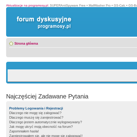
Aktualizacje na programosy.pl
:
SUPERAntiSpyware Free
•
MailWasher Pro
•
GS-Calc
•
GS-B
Strona główna
Najczęściej Zadawane Pytania
Problemy Logowania i Rejestracji
Dlaczego nie mogę się zalogować?
Dlaczego muszę się zarejestrować?
Dlaczego jestem automatycznie wylogowywany?
Jak mogę ukryć moją obecność na forum?
Zapomniałem hasła!
Zarejestrowałem się, ale nie mogę się zalogować!