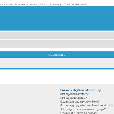
ase
•
Calibre Portable
•
Calibre
•
360 Total Security
•
n-Track Studio
•
AIMP
OGŁOSZENIE:
Poziomy Użytkownika i Grupy
Kim są Administratorzy?
Kim są Moderatorzy?
Czym są grupy użytkowników?
Gdzie są grupy użytkowników i jak do nic
Jak mogę zostać przywódcą grupy?
Czym jest "Domyślna grupa"?