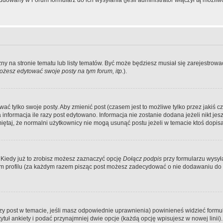
dowany w Forum formularz do ich wysyłania (jeśli administrator włączył tą możliw
zny na stronie tematu lub listy tematów. Być może będziesz musiał się zarejestr
żesz edytować swoje posty na tym forum, itp.
).
 tylko swoje posty. Aby zmienić post (czasem jest to możliwe tylko przez jakiś cz
informacja ile razy post edytowano. Informacja nie zostanie dodana jeżeli nikt je
iętaj, że normalni użytkownicy nie mogą usunąć postu jeżeli w temacie ktoś dopisał
 Kiedy już to zrobisz możesz zaznaczyć opcję
Dołącz podpis
przy formularzu wysy
m profilu (za każdym razem pisząc post możesz zadecydować o nie dodawaniu do 
wszy post w temacie, jeśli masz odpowiednie uprawnienia) powinieneś widzieć formu
uł ankiety i podać przynajmniej dwie opcje (każdą opcję wpisujesz w nowej linii).