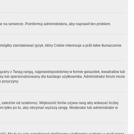
r na serwerze. Poinformuj administratora, aby naprawił ten problem.
ógłby zainstalować język, który Ciebie interesuje a jeśli takie tłumaczenie
iązany z Twoją rangą, najprawdopodobniej w formie gwiazdek, kwadratów lub
atowy lub spersonalizowany dla każdego użytkownika. Administrator forum może
o przyczyny.
, zależnie od szablonu). Większość forów używa rang aby wskazać liczbę
um tylko po to, aby otrzymać wyższą rangę. Moderator lub administrator w