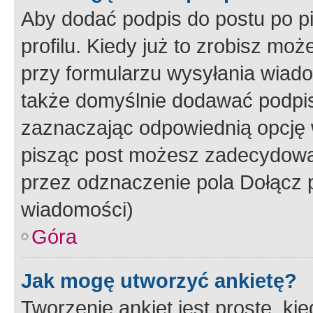
Aby dodać podpis do postu po 
profilu. Kiedy już to zrobisz m
przy formularzu wysyłania wiad
także domyślnie dodawać podpi
zaznaczając odpowiednią opcję 
pisząc post możesz zadecydowa
przez odznaczenie pola Dołącz 
wiadomości)
Góra
Jak mogę utworzyć ankietę?
Tworzenie ankiet jest proste, ki