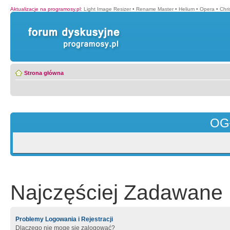
Aktualizacje na programosy.pl
:
Light Image Resizer
•
Rename Master
•
Helium
•
Opera
•
Chr
Strona główna
OG
Najczęściej Zadawane 
Problemy Logowania i Rejestracji
Dlaczego nie mogę się zalogować?