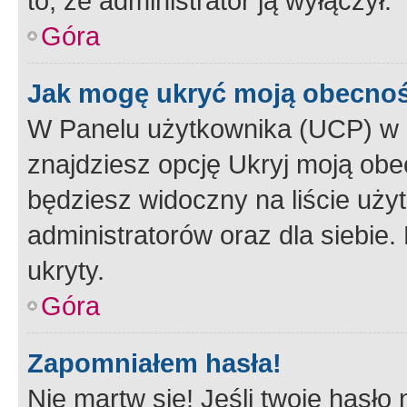
to, że administrator ją wyłączył.
Góra
Jak mogę ukryć moją obecno
W Panelu użytkownika (UCP) w 
znajdziesz opcję Ukryj moją obe
będziesz widoczny na liście użyt
administratorów oraz dla siebie.
ukryty.
Góra
Zapomniałem hasła!
Nie martw się! Jeśli twoje hasło