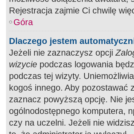
Rejestracja zajmie Ci chwilę wi
Góra
Dlaczego jestem automatycz
Jeżeli nie zaznaczysz opcji
Zalo
wizycie
podczas logowania będzi
podczas tej wizyty. Uniemożliwi
kogoś innego. Aby pozostawać 
zaznacz powyższą opcję. Nie jes
ogólnodostępnego komputera, np.
czy na uczelni. Jeżeli nie widzi