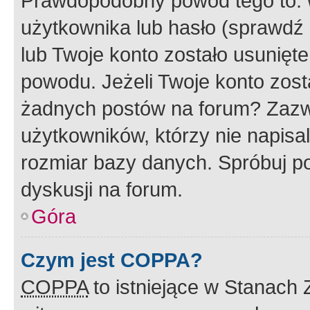
Prawdopodobny powód tego to:
użytkownika lub hasło (sprawdź e
lub Twoje konto zostało usunięte
powodu. Jeżeli Twoje konto zost
żadnych postów na forum? Zazw
użytkowników, którzy nie napisa
rozmiar bazy danych. Spróbuj po
dyskusji na forum.
Góra
Czym jest COPPA?
COPPA
to istniejące w Stanach