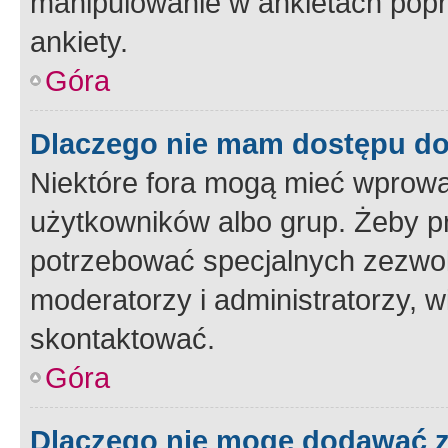
manipulowanie w ankietach popr
ankiety.
Góra
Dlaczego nie mam dostępu d
Niektóre fora mogą mieć wprowa
użytkowników albo grup. Żeby pr
potrzebować specjalnych zezwole
moderatorzy i administratorzy, w
skontaktować.
Góra
Dlaczego nie mogę dodawać 