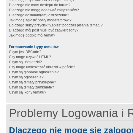
Jak mogę edytować lub usunąć ankietę?
Dlaczego nie mam dostępu do forum?
Dlaczego nie mogę dodawać załączników?
Dlaczego dostałam(em) ostrzeżenie?
Jak mogę zgłosić posty moderatorowi?
Do czego służy przycisk "Zapisz" podczas pisania tematu?
Dlaczego mój post musi być zatwierdzony?
Jak mogę podbić mój temat?
Formatowanie i typy tematów
Czym jest BBCode?
Czy mogę używać HTML?
Czym są uśmieszki?
Czy mogę umieszczać obrazki w poście?
Czym są globalne ogłoszenia?
Czym są ogłoszenia?
Czym są tematy przyklejone?
Czym są tematy zamknięte?
Czym są ikony tematu?
Problemy Logowania i R
Dlaczego nie mogę się zalog