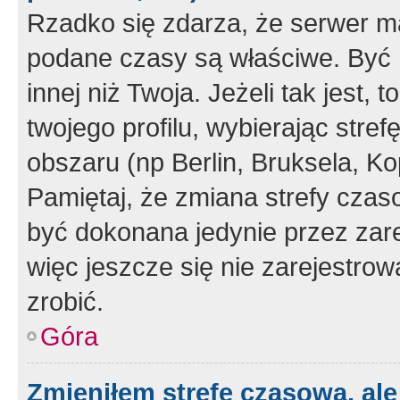
Rzadko się zdarza, że serwer m
podane czasy są właściwe. Być 
innej niż Twoja. Jeżeli tak jest,
twojego profilu, wybierając str
obszaru (np Berlin, Bruksela, Ko
Pamiętaj, że zmiana strefy czas
być dokonana jedynie przez zar
więc jeszcze się nie zarejestrow
zrobić.
Góra
Zmieniłem strefę czasową, ale