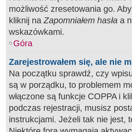
możliwość zresetowania go. Aby 
kliknij na
Zapomniałem hasła
a n
wskazówkami.
Góra
Zarejestrowałem się, ale nie 
Na początku sprawdź, czy wpisuj
są w porządku, to problemem mo
włączone są funkcje COPPA i kl
podczas rejestracji, musisz pos
instrukcjami. Jeżeli tak nie jes
Niektóre fora wymagają aktywac