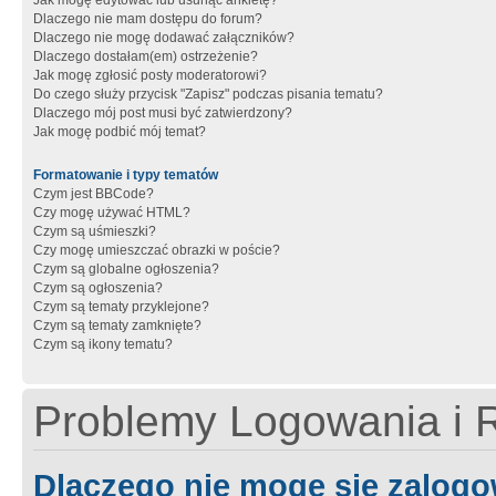
Jak mogę edytować lub usunąć ankietę?
Dlaczego nie mam dostępu do forum?
Dlaczego nie mogę dodawać załączników?
Dlaczego dostałam(em) ostrzeżenie?
Jak mogę zgłosić posty moderatorowi?
Do czego służy przycisk "Zapisz" podczas pisania tematu?
Dlaczego mój post musi być zatwierdzony?
Jak mogę podbić mój temat?
Formatowanie i typy tematów
Czym jest BBCode?
Czy mogę używać HTML?
Czym są uśmieszki?
Czy mogę umieszczać obrazki w poście?
Czym są globalne ogłoszenia?
Czym są ogłoszenia?
Czym są tematy przyklejone?
Czym są tematy zamknięte?
Czym są ikony tematu?
Problemy Logowania i R
Dlaczego nie mogę się zalog