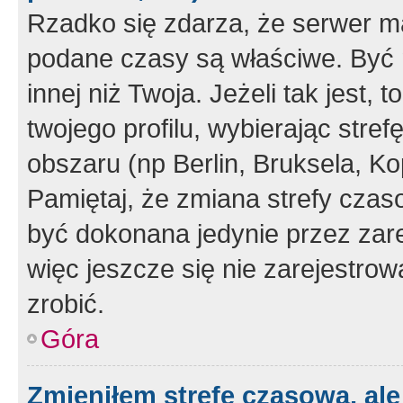
Rzadko się zdarza, że serwer m
podane czasy są właściwe. Być 
innej niż Twoja. Jeżeli tak jest,
twojego profilu, wybierając str
obszaru (np Berlin, Bruksela, Ko
Pamiętaj, że zmiana strefy czas
być dokonana jedynie przez zar
więc jeszcze się nie zarejestrow
zrobić.
Góra
Zmieniłem strefę czasową, ale