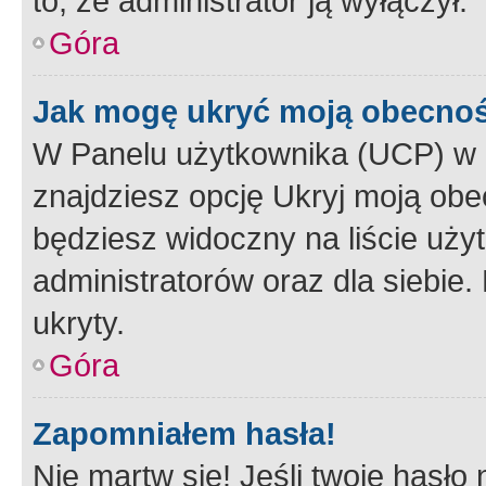
to, że administrator ją wyłączył.
Góra
Jak mogę ukryć moją obecno
W Panelu użytkownika (UCP) w 
znajdziesz opcję Ukryj moją obe
będziesz widoczny na liście użyt
administratorów oraz dla siebie.
ukryty.
Góra
Zapomniałem hasła!
Nie martw się! Jeśli twoje hasło