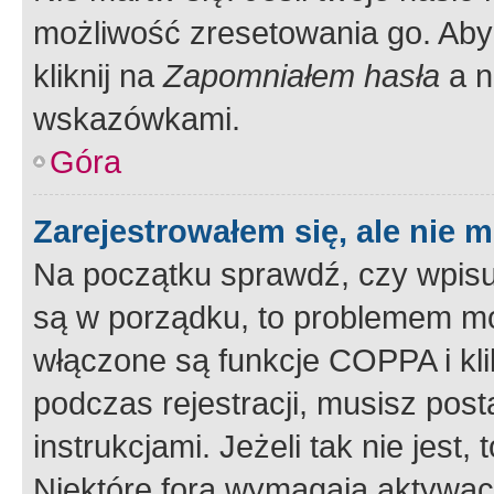
możliwość zresetowania go. Aby 
kliknij na
Zapomniałem hasła
a n
wskazówkami.
Góra
Zarejestrowałem się, ale nie 
Na początku sprawdź, czy wpisuj
są w porządku, to problemem mo
włączone są funkcje COPPA i kl
podczas rejestracji, musisz pos
instrukcjami. Jeżeli tak nie jes
Niektóre fora wymagają aktywac