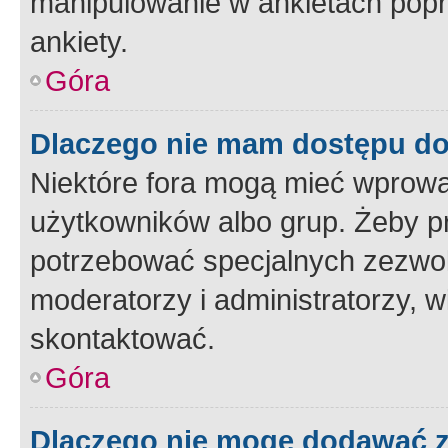
manipulowanie w ankietach popr
ankiety.
Góra
Dlaczego nie mam dostępu d
Niektóre fora mogą mieć wprowa
użytkowników albo grup. Żeby pr
potrzebować specjalnych zezwole
moderatorzy i administratorzy, w
skontaktować.
Góra
Dlaczego nie mogę dodawać 