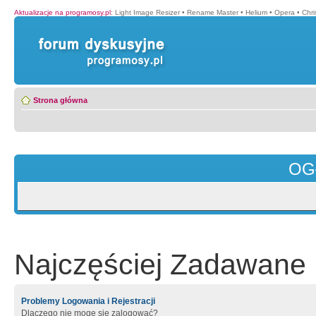
Aktualizacje na programosy.pl
:
Light Image Resizer
•
Rename Master
•
Helium
•
Opera
•
Chr
Strona główna
OG
Najczęściej Zadawane 
Problemy Logowania i Rejestracji
Dlaczego nie mogę się zalogować?