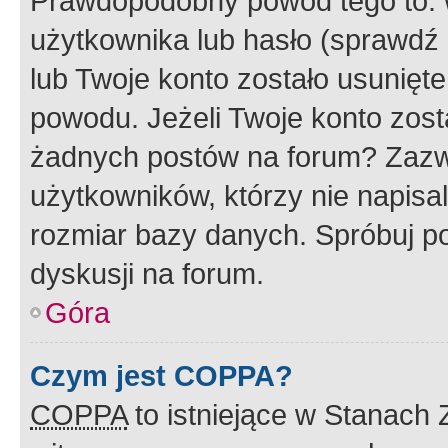
Prawdopodobny powód tego to:
użytkownika lub hasło (sprawdź e
lub Twoje konto zostało usunięte
powodu. Jeżeli Twoje konto zost
żadnych postów na forum? Zazw
użytkowników, którzy nie napisa
rozmiar bazy danych. Spróbuj po
dyskusji na forum.
Góra
Czym jest COPPA?
COPPA
to istniejące w Stanach