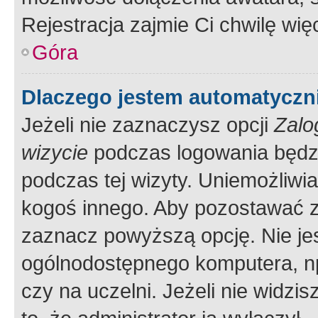
Rejestracja zajmie Ci chwilę wi
Góra
Dlaczego jestem automatycz
Jeżeli nie zaznaczysz opcji
Zalo
wizycie
podczas logowania będzi
podczas tej wizyty. Uniemożliwi
kogoś innego. Aby pozostawać 
zaznacz powyższą opcję. Nie jes
ogólnodostępnego komputera, np.
czy na uczelni. Jeżeli nie widzi