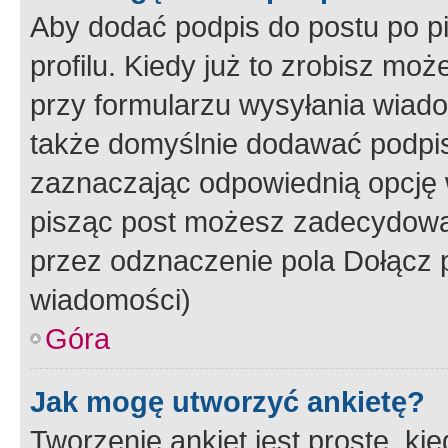
Aby dodać podpis do postu po 
profilu. Kiedy już to zrobisz m
przy formularzu wysyłania wiad
także domyślnie dodawać podpi
zaznaczając odpowiednią opcję 
pisząc post możesz zadecydowa
przez odznaczenie pola Dołącz 
wiadomości)
Góra
Jak mogę utworzyć ankietę?
Tworzenie ankiet jest proste, ki