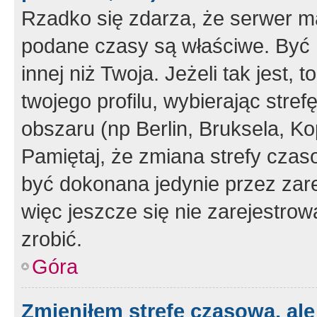
Rzadko się zdarza, że serwer m
podane czasy są właściwe. Być 
innej niż Twoja. Jeżeli tak jest,
twojego profilu, wybierając str
obszaru (np Berlin, Bruksela, Ko
Pamiętaj, że zmiana strefy czas
być dokonana jedynie przez zar
więc jeszcze się nie zarejestrow
zrobić.
Góra
Zmieniłem strefę czasową, ale