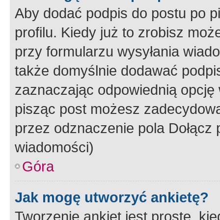
Aby dodać podpis do postu po 
profilu. Kiedy już to zrobisz m
przy formularzu wysyłania wiad
także domyślnie dodawać podpi
zaznaczając odpowiednią opcję 
pisząc post możesz zadecydowa
przez odznaczenie pola Dołącz 
wiadomości)
Góra
Jak mogę utworzyć ankietę?
Tworzenie ankiet jest proste, ki