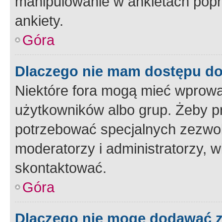
manipulowanie w ankietach popr
ankiety.
Góra
Dlaczego nie mam dostępu d
Niektóre fora mogą mieć wprowa
użytkowników albo grup. Żeby pr
potrzebować specjalnych zezwole
moderatorzy i administratorzy, w
skontaktować.
Góra
Dlaczego nie mogę dodawać 