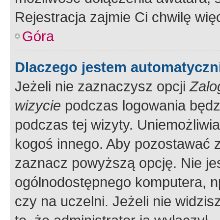
Rejestracja zajmie Ci chwilę wi
Góra
Dlaczego jestem automatycz
Jeżeli nie zaznaczysz opcji
Zalo
wizycie
podczas logowania będzi
podczas tej wizyty. Uniemożliwi
kogoś innego. Aby pozostawać 
zaznacz powyższą opcję. Nie jes
ogólnodostępnego komputera, np.
czy na uczelni. Jeżeli nie widzi