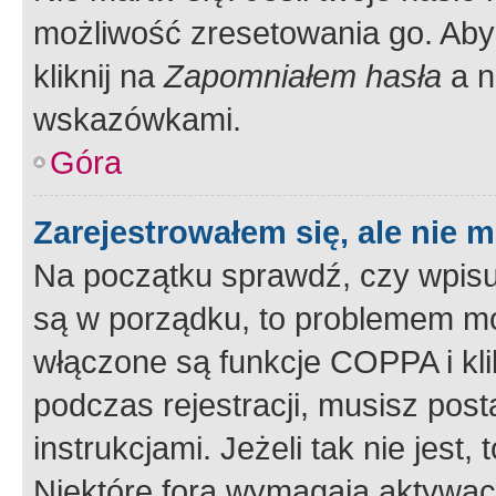
możliwość zresetowania go. Aby 
kliknij na
Zapomniałem hasła
a n
wskazówkami.
Góra
Zarejestrowałem się, ale nie 
Na początku sprawdź, czy wpisuj
są w porządku, to problemem mo
włączone są funkcje COPPA i kl
podczas rejestracji, musisz pos
instrukcjami. Jeżeli tak nie jes
Niektóre fora wymagają aktywac