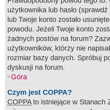
Prawdopodobny powód tego to:
użytkownika lub hasło (sprawdź e
lub Twoje konto zostało usunięte
powodu. Jeżeli Twoje konto zost
żadnych postów na forum? Zazw
użytkowników, którzy nie napisa
rozmiar bazy danych. Spróbuj po
dyskusji na forum.
Góra
Czym jest COPPA?
COPPA
to istniejące w Stanach