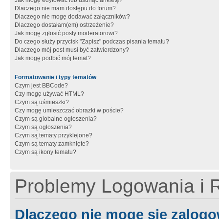
Jak mogę edytować lub usunąć ankietę?
Dlaczego nie mam dostępu do forum?
Dlaczego nie mogę dodawać załączników?
Dlaczego dostałam(em) ostrzeżenie?
Jak mogę zgłosić posty moderatorowi?
Do czego służy przycisk "Zapisz" podczas pisania tematu?
Dlaczego mój post musi być zatwierdzony?
Jak mogę podbić mój temat?
Formatowanie i typy tematów
Czym jest BBCode?
Czy mogę używać HTML?
Czym są uśmieszki?
Czy mogę umieszczać obrazki w poście?
Czym są globalne ogłoszenia?
Czym są ogłoszenia?
Czym są tematy przyklejone?
Czym są tematy zamknięte?
Czym są ikony tematu?
Problemy Logowania i R
Dlaczego nie mogę się zalog