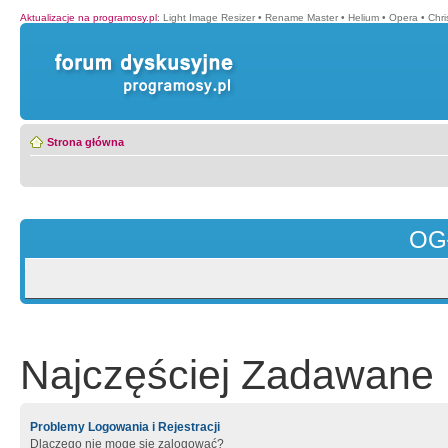
Aktualizacje na programosy.pl
:
Light Image Resizer
•
Rename Master
•
Helium
•
Opera
•
Chr
Strona główna
OG
Najczęściej Zadawane 
Problemy Logowania i Rejestracji
Dlaczego nie mogę się zalogować?