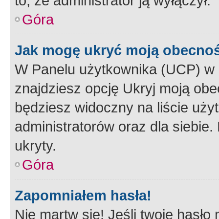
to, że administrator ją wyłączył.
Góra
Jak mogę ukryć moją obecno
W Panelu użytkownika (UCP) w 
znajdziesz opcję Ukryj moją obe
będziesz widoczny na liście użyt
administratorów oraz dla siebie.
ukryty.
Góra
Zapomniałem hasła!
Nie martw się! Jeśli twoje hasło