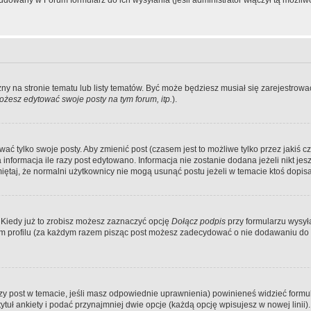
dowany w Forum formularz do ich wysyłania (jeśli administrator włączył tą możliw
zny na stronie tematu lub listy tematów. Być może będziesz musiał się zarejestr
żesz edytować swoje posty na tym forum, itp.
).
 tylko swoje posty. Aby zmienić post (czasem jest to możliwe tylko przez jakiś cz
informacja ile razy post edytowano. Informacja nie zostanie dodana jeżeli nikt je
iętaj, że normalni użytkownicy nie mogą usunąć postu jeżeli w temacie ktoś dopisał
 Kiedy już to zrobisz możesz zaznaczyć opcję
Dołącz podpis
przy formularzu wysy
m profilu (za każdym razem pisząc post możesz zadecydować o nie dodawaniu do 
wszy post w temacie, jeśli masz odpowiednie uprawnienia) powinieneś widzieć formu
uł ankiety i podać przynajmniej dwie opcje (każdą opcję wpisujesz w nowej linii).