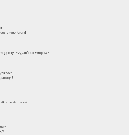
!
i!
goś z tego forum!
jej listy Przyjaciół lub Wrogów?
wyników?
 stronę!?
adki a śledzeniem?
iki?
ki?