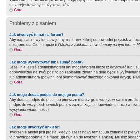
Tylko zarejestrowani użytkownicy mogą wysyłać e-maile do ludzi poprzez wbu
niezarejestrowanych użytkowników.
Góra
Problemy z pisaniem
Jak utworzyć temat na forum?
Aby napisać nowy temat w jednym z forów, kliknij odpowiedni przycisk widoc
dostępne dla Ciebie opcje ((
YMożesz zakładać nowe tematy na tym forum, Mo
Góra
Jak mogę wyedytować lub usunąć posta?
Jeżeli nie jesteś administratorem ani moderatorem możesz edytować lub usuwać
odpowiedział na Twój post to po zapisaniu zmian na dole będzie wyświetlana 
lub administratora (powinni oni poinformować dlaczego dokonali edycji). Pam
Góra
Jak mogę dodać podpis do mojego postu?
Aby dodać podpis do postu po pierwsze musisz go utworzyć w swoim profilu.
podpis do wszystkich swoich postów zaznaczając odpowiednią opcję w swoi
wysyłania wiadomości)
Góra
Jak mogę utworzyć ankietę?
Tworzenie ankiet jest proste, kiedy piszesz nowy temat (lub zmieniasz pier
to prawdopodobnie nie masz uprawnień do tworzenia ankiet). Musisz podać tyt