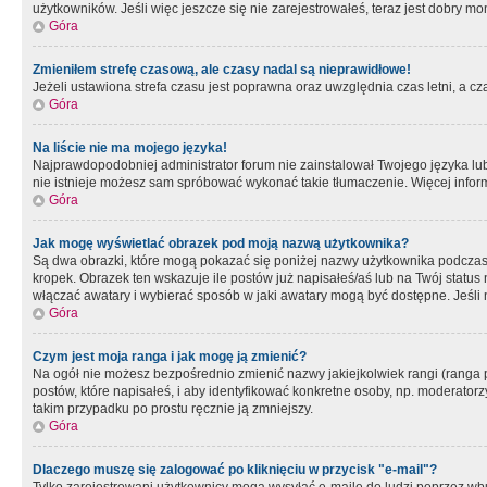
użytkowników. Jeśli więc jeszcze się nie zarejestrowałeś, teraz jest dobry mo
Góra
Zmieniłem strefę czasową, ale czasy nadal są nieprawidłowe!
Jeżeli ustawiona strefa czasu jest poprawna oraz uwzględnia czas letni, a c
Góra
Na liście nie ma mojego języka!
Najprawdopodobniej administrator forum nie zainstalował Twojego języka lub n
nie istnieje możesz sam spróbować wykonać takie tłumaczenie. Więcej inform
Góra
Jak mogę wyświetlać obrazek pod moją nazwą użytkownika?
Są dwa obrazki, które mogą pokazać się poniżej nazwy użytkownika podczas
kropek. Obrazek ten wskazuje ile postów już napisałeś/aś lub na Twój status
włączać awatary i wybierać sposób w jaki awatary mogą być dostępne. Jeśli n
Góra
Czym jest moja ranga i jak mogę ją zmienić?
Na ogół nie możesz bezpośrednio zmienić nazwy jakiejkolwiek rangi (ranga 
postów, które napisałeś, i aby identyfikować konkretne osoby, np. moderator
takim przypadku po prostu ręcznie ją zmniejszy.
Góra
Dlaczego muszę się zalogować po kliknięciu w przycisk "e-mail"?