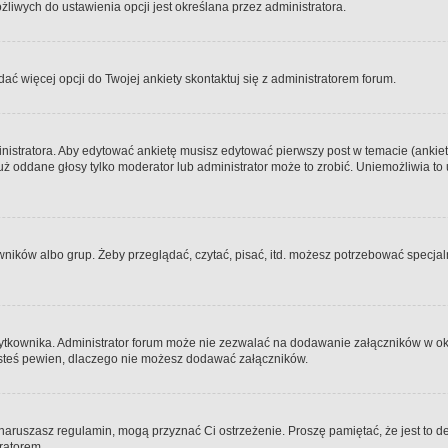
iwych do ustawienia opcji jest określana przez administratora.
dać więcej opcji do Twojej ankiety skontaktuj się z administratorem forum.
nistratora. Aby edytować ankietę musisz edytować pierwszy post w temacie (ankieta
y już oddane głosy tylko moderator lub administrator może to zrobić. Uniemożliwia
ków albo grup. Żeby przeglądać, czytać, pisać, itd. możesz potrzebować specjalny
ytkownika. Administrator forum może nie zezwalać na dodawanie załączników w o
 jesteś pewien, dlaczego nie możesz dodawać załączników.
e naruszasz regulamin, mogą przyznać Ci ostrzeżenie. Proszę pamiętać, że jest to d
tratorem.