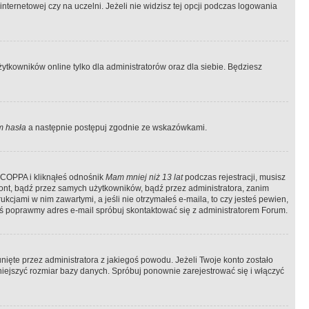
ternetowej czy na uczelni. Jeżeli nie widzisz tej opcji podczas logowania
tkowników online tylko dla administratorów oraz dla siebie. Będziesz
 hasła
a następnie postępuj zgodnie ze wskazówkami.
e COPPA i kliknąłeś odnośnik
Mam mniej niż 13 lat
podczas rejestracji, musisz
kont, bądź przez samych użytkowników, bądź przez administratora, zanim
cjami w nim zawartymi, a jeśli nie otrzymałeś e-maila, to czy jesteś pewien,
ś poprawmy adres e-mail spróbuj skontaktować się z administratorem Forum.
ięte przez administratora z jakiegoś powodu. Jeżeli Twoje konto zostało
iejszyć rozmiar bazy danych. Spróbuj ponownie zarejestrować się i włączyć