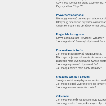
Czym jest "Domyślna grupa użytkownika"?
Czym jest link "Ekipa"?
Prywatne wiadomości
Nie mogę wysyłać prywatnych wiadomości
Otrzymuję niechciane prywatne wiadomośc
Odebrałem spam lub obraźliwy e-mail od ko
Przyjaciele i wrogowie
Czym jest moja lista Przyjaciół i Wrogów?
Jak mogę dodać / usunąć użytkowników z mo
Przeszukiwanie forów
Jak mogę przeszukiwać forum lub fora?
Dlaczego moje wyszukiwanie nie zwraca 
Dlaczego moje wyszukiwanie zwraca pustą
Jak mogę wyszukać użytkowników?
Jak mogę znaleźć moje posty i tematy?
Śledzenie tematu i Zakładki
Jaka jest różnica między utworzeniem zakł
Jak mogę śledzić wybrane fora lub tematy?
Jak mogę usunąć moje śledzenia?
Załączniki
Jak mogę odnaleźć wszystkie moje załączn
Jak mogę znaleźć wszystkie moje załączni