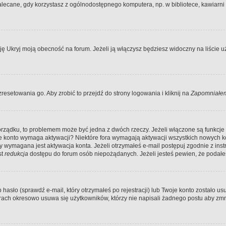
ecane, gdy korzystasz z ogólnodostępnego komputera, np. w bibliotece, kawiarni in
Ukryj moją obecność na forum. Jeżeli ją włączysz będziesz widoczny na liście uży
resetowania go. Aby zrobić to przejdź do strony logowania i kliknij na
Zapomniałem
porządku, to problemem może być jedna z dwóch rzeczy. Jeżeli włączone są funkcj
twoje konto wymaga aktywacji? Niektóre fora wymagają aktywacji wszystkich nowych 
wymagana jest aktywacja konta. Jeżeli otrzymałeś e-mail postępuj zgodnie z instruk
st
redukcja
dostępu do forum osób niepożądanych. Jeżeli jesteś pewien, że podałe
o (sprawdź e-mail, który otrzymałeś po rejestracji) lub Twoje konto zostało usun
rach okresowo usuwa się użytkowników, którzy nie napisali żadnego postu aby zmn