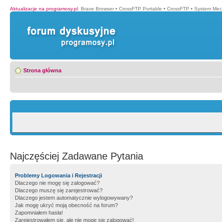
Aktualizacje na programosy.pl
:
Brave Browser
•
CrossFTP Portable
•
CrossFTP
•
System Mec
Strona główna
Najczęściej Zadawane Pytania
Problemy Logowania i Rejestracji
Dlaczego nie mogę się zalogować?
Dlaczego muszę się zarejestrować?
Dlaczego jestem automatycznie wylogowywany?
Jak mogę ukryć moją obecność na forum?
Zapomniałem hasła!
Zarejestrowałem się, ale nie mogę się zalogować!