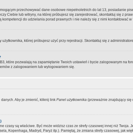
, mogącym przechowywać dane osobowe niepełnoletnich do lat 13, posiadanie pi
yczy Ciebie lub witryny, na której próbujesz się zarejestrować, skontaktuj się z pr
 kompetencji do udzielania porad prawnych i nie należy się z nimi kontaktować w te
użytkownika, której próbujesz użyć przy rejestracji. Skontaktuj się z administrat
?
, które pozwalają na zapamiętanie Twoich ustawień i bycie zalogowanym na forum
blemów z zalogowaniem lub wylogowaniem się.
danych. Aby je zmienić, kliknij link
Panel użytkownika
(przeważnie znajdujący się n
)
czasy są właściwe. Być może widzisz czas ze strefy czasowej innej niż Twoja. Jeże
sela, Kopenhaga, Madryd, Paryż itp.). Pamiętaj, że zmiana strefy czasowej, jak 