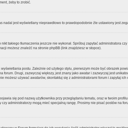
ment, żeby to zrobić.
zas nadal jest wyświetlany nieprawdłowo to prawdopodobnie źle ustawiony jest zega
ikt takiego tłumaczenia jeszcze nie wykonał. Spróbuj zapytać administratora czy m
acji możesz znaleźć na stronie phpBB (link znajdziesz w stopce).
 wyświetlania postu. Zależnie od użytego stylu, pierwszym może być obrazek pow
 na forum. Drugi, zazwyczaj większy, jest znany jako awatar i zazwyczaj jest unik
ie możesz używać awatarów, skontaktuj się z administratorami forum i zapytaj ich 
pojawia się pod nazwą użytkownika przy przeglądaniu tematu, oraz w twoim profilu
zy czy administratorzy mogą mieć specjalną rangę. Prosimy nie pisać postów na for