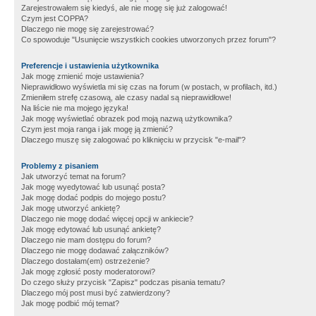
Zarejestrowałem się kiedyś, ale nie mogę się już zalogować!
Czym jest COPPA?
Dlaczego nie mogę się zarejestrować?
Co spowoduje "Usunięcie wszystkich cookies utworzonych przez forum"?
Preferencje i ustawienia użytkownika
Jak mogę zmienić moje ustawienia?
Nieprawidłowo wyświetla mi się czas na forum (w postach, w profilach, itd.)
Zmieniłem strefę czasową, ale czasy nadal są nieprawidłowe!
Na liście nie ma mojego języka!
Jak mogę wyświetlać obrazek pod moją nazwą użytkownika?
Czym jest moja ranga i jak mogę ją zmienić?
Dlaczego muszę się zalogować po kliknięciu w przycisk "e-mail"?
Problemy z pisaniem
Jak utworzyć temat na forum?
Jak mogę wyedytować lub usunąć posta?
Jak mogę dodać podpis do mojego postu?
Jak mogę utworzyć ankietę?
Dlaczego nie mogę dodać więcej opcji w ankiecie?
Jak mogę edytować lub usunąć ankietę?
Dlaczego nie mam dostępu do forum?
Dlaczego nie mogę dodawać załączników?
Dlaczego dostałam(em) ostrzeżenie?
Jak mogę zgłosić posty moderatorowi?
Do czego służy przycisk "Zapisz" podczas pisania tematu?
Dlaczego mój post musi być zatwierdzony?
Jak mogę podbić mój temat?