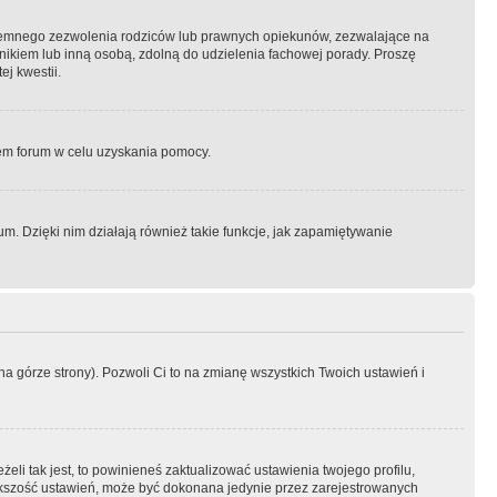
semnego zezwolenia rodziców lub prawnych opiekunów, zezwalające na
awnikiem lub inną osobą, zdolną do udzielenia fachowej porady. Proszę
j kwestii.
orem forum w celu uzyskania pomocy.
. Dzięki nim działają również takie funkcje, jak zapamiętywanie
a górze strony). Pozwoli Ci to na zmianę wszystkich Twoich ustawień i
li tak jest, to powinieneś zaktualizować ustawienia twojego profilu,
większość ustawień, może być dokonana jedynie przez zarejestrowanych