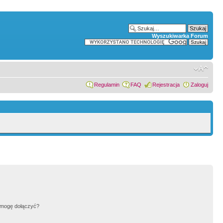
Wyszukiwarka Forum
Regulamin
FAQ
Rejestracja
Zaloguj
h mogę dołączyć?