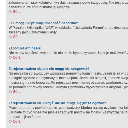
zalogowanym przy kolejnych wizytach zaznacz powyższą opcję. Nie jest to zal
oznacza to, że administrator ją wyłączył.
Góra
Jak mogę ukryć moją obecność na forum?
W Panelu użytkownika (UCP) w zakładce “Ustawienia Forum” znajdziesz opcję 
zliczany jako użytkownik ukryty.
Góra
Zapomniałem hasła!
Nie martw się! Jeśli twoje hasło nie może byc odzyskane, istnieje możliwość z
Góra
Zarejestrowałem się, ale nie mogę się zalogować!
Na początku sprawdź, czy wpisujesz poprawny login i hasło. Jeżeli te są w 
postąpić zgodnie z otrzymanymi instrukcjami. Jeżeli tak nie jest, to może 
można się na nie logować. Po rejestracji powinieneś otrzymać wiadomość czy 
że podałeś poprawny adres? Jednym z powodów wykorzystania aktywacji je
Góra
Zarejestrowałem się kiedyś, ale nie mogę się już zalogować!
Prawdopodobny powód tego to: wprowadzasz błędna nazwę użytkownika lub hasł
usunięte to być może nie pisałeś żadnych postów na forum? Zazwyczaj na fo
do dyskusji na forum.
Góra