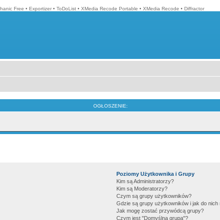
hanic Free
•
Exportizer
•
ToDoList
•
XMedia Recode Portable
•
XMedia Recode
•
Diffractor
OGŁOSZENIE:
Poziomy Użytkownika i Grupy
Kim są Administratorzy?
Kim są Moderatorzy?
Czym są grupy użytkowników?
Gdzie są grupy użytkowników i jak do nic
Jak mogę zostać przywódcą grupy?
Czym jest "Domyślna grupa"?