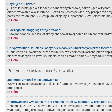
Czym jest COPPA?
COPPA
to istniejące w Stanach Zjednoczonych prawo, nakazujące witrynom
przechowywanie w/w informacji. Jeżeli nie jesteś pewien, czy przepis ten dot
pamiętać, że ani phpBB Group, ani oficjalny support phpBB w Polsce nie mają
Góra
Dlaczego nie mogę się zarejestrować?
Prawdopodobnie właściciel strony zbanował Twój adres IP lub zabronił nazwy 
Góra
Co spowoduje "Usunięcie wszystkich cookies utworzonych przez forum"
“Usuń cookies utworzone przez forum” usuwa cookies utworzone przez phpBB3
nieprzeczytanych postów. Usunięcie cookies może pomóc w przypadku pro
Góra
Preferencje i ustawienia użytkownika
Jak mogę zmienić moje ustawienia?
Wszystkie Twoje ustawienia (jeśli jesteś zarejestrowany) są zapisane w bazie 
preferencji.
Góra
Nieprawidłowo wyświetla mi się czas na forum (w postach, w profilach, itd.
Rzadko się zdarza, że serwer ma źle ustawiony czas i prawdopodobnie podane 
wybierając strefę czasową odpowiednią dla twojego obszaru (np Berlin, Bruk