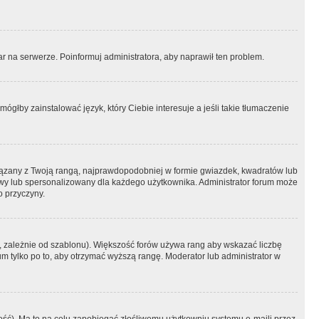
r na serwerze. Poinformuj administratora, aby naprawił ten problem.
ógłby zainstalować język, który Ciebie interesuje a jeśli takie tłumaczenie
iązany z Twoją rangą, najprawdopodobniej w formie gwiazdek, kwadratów lub
atowy lub spersonalizowany dla każdego użytkownika. Administrator forum może
o przyczyny.
, zależnie od szablonu). Większość forów używa rang aby wskazać liczbę
um tylko po to, aby otrzymać wyższą rangę. Moderator lub administrator w