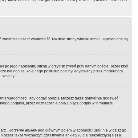
ość). Ma to na celu zapobiegać złośliwemu użytkowniu systemu e-maili przez
ować zanim napiszesz wiadomość. Na dole strony widoku tematu wymienione są
as po jego napisaniu) kliknij w przycisk
zmień
przy danym poście. Jeżeli ktoś
szcze nie dopisał kolejnego postu lub post był edytowany przez moderatora
 kolejny.
łania wiadomości, aby dodać podpis. Możesz także domyślnie dodawać
niego podpisu, przez odznaczenie pola Dołącz podpis w formularzu
larz
Tworzenie ankiety
pod głównym polem wiadomości (jeśli nie widzisz go,
 Możesz także wyznaczyć czas trwania ankiety (0 dla niekończącej się) a