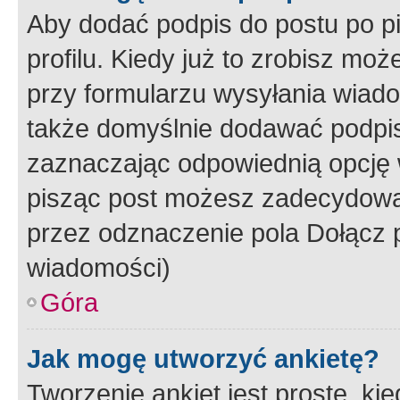
Aby dodać podpis do postu po 
profilu. Kiedy już to zrobisz m
przy formularzu wysyłania wiad
także domyślnie dodawać podpi
zaznaczając odpowiednią opcję 
pisząc post możesz zadecydowa
przez odznaczenie pola Dołącz 
wiadomości)
Góra
Jak mogę utworzyć ankietę?
Tworzenie ankiet jest proste, ki