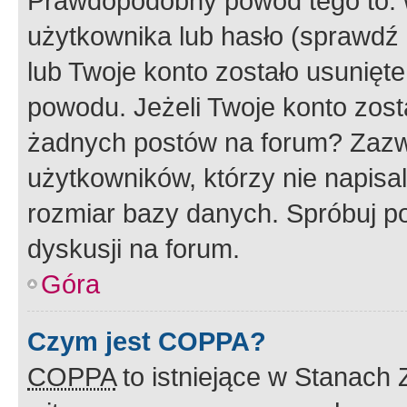
Prawdopodobny powód tego to:
użytkownika lub hasło (sprawdź e
lub Twoje konto zostało usunięte
powodu. Jeżeli Twoje konto zost
żadnych postów na forum? Zazw
użytkowników, którzy nie napisa
rozmiar bazy danych. Spróbuj po
dyskusji na forum.
Góra
Czym jest COPPA?
COPPA
to istniejące w Stanach