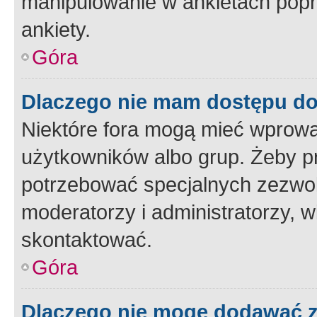
manipulowanie w ankietach popr
ankiety.
Góra
Dlaczego nie mam dostępu d
Niektóre fora mogą mieć wprowa
użytkowników albo grup. Żeby pr
potrzebować specjalnych zezwole
moderatorzy i administratorzy, w
skontaktować.
Góra
Dlaczego nie mogę dodawać 