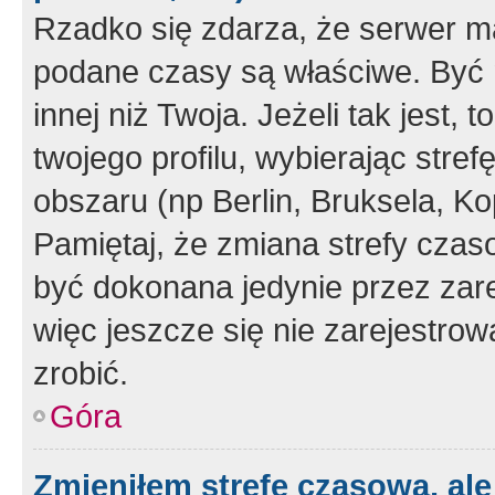
Rzadko się zdarza, że serwer m
podane czasy są właściwe. Być 
innej niż Twoja. Jeżeli tak jest,
twojego profilu, wybierając str
obszaru (np Berlin, Bruksela, Ko
Pamiętaj, że zmiana strefy czas
być dokonana jedynie przez zar
więc jeszcze się nie zarejestrow
zrobić.
Góra
Zmieniłem strefę czasową, ale