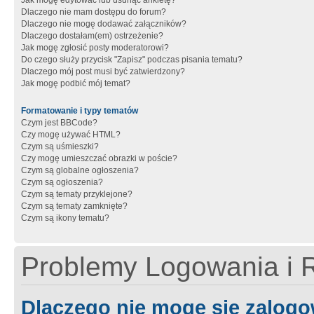
Jak mogę edytować lub usunąć ankietę?
Dlaczego nie mam dostępu do forum?
Dlaczego nie mogę dodawać załączników?
Dlaczego dostałam(em) ostrzeżenie?
Jak mogę zgłosić posty moderatorowi?
Do czego służy przycisk "Zapisz" podczas pisania tematu?
Dlaczego mój post musi być zatwierdzony?
Jak mogę podbić mój temat?
Formatowanie i typy tematów
Czym jest BBCode?
Czy mogę używać HTML?
Czym są uśmieszki?
Czy mogę umieszczać obrazki w poście?
Czym są globalne ogłoszenia?
Czym są ogłoszenia?
Czym są tematy przyklejone?
Czym są tematy zamknięte?
Czym są ikony tematu?
Problemy Logowania i R
Dlaczego nie mogę się zalog