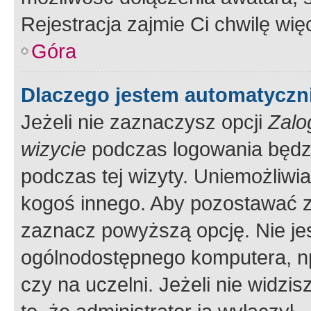
Rejestracja zajmie Ci chwilę wi
Góra
Dlaczego jestem automatycz
Jeżeli nie zaznaczysz opcji
Zalo
wizycie
podczas logowania będzi
podczas tej wizyty. Uniemożliwi
kogoś innego. Aby pozostawać 
zaznacz powyższą opcję. Nie jes
ogólnodostępnego komputera, np.
czy na uczelni. Jeżeli nie widzi