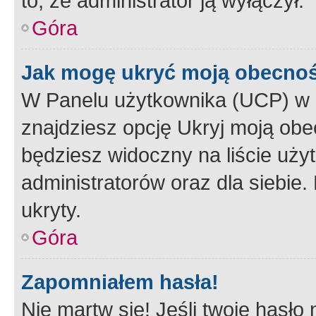
to, że administrator ją wyłączył.
Góra
Jak mogę ukryć moją obecno
W Panelu użytkownika (UCP) w 
znajdziesz opcję Ukryj moją obe
będziesz widoczny na liście użyt
administratorów oraz dla siebie.
ukryty.
Góra
Zapomniałem hasła!
Nie martw się! Jeśli twoje hasło