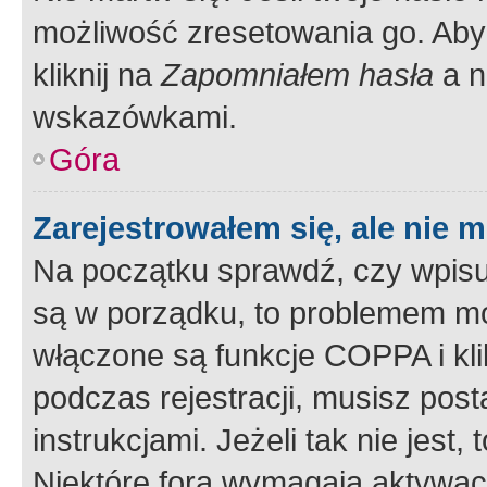
możliwość zresetowania go. Aby 
kliknij na
Zapomniałem hasła
a n
wskazówkami.
Góra
Zarejestrowałem się, ale nie 
Na początku sprawdź, czy wpisuj
są w porządku, to problemem mo
włączone są funkcje COPPA i kl
podczas rejestracji, musisz pos
instrukcjami. Jeżeli tak nie jes
Niektóre fora wymagają aktywac