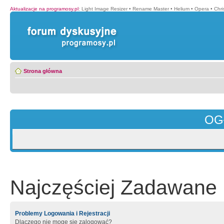
Aktualizacje na programosy.pl
:
Light Image Resizer
•
Rename Master
•
Helium
•
Opera
•
Chr
Strona główna
OG
Najczęściej Zadawane 
Problemy Logowania i Rejestracji
Dlaczego nie mogę się zalogować?