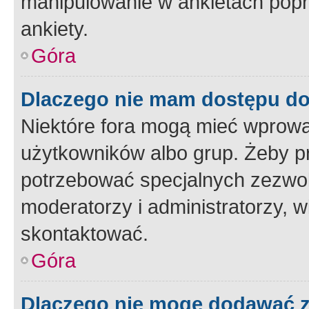
manipulowanie w ankietach popr
ankiety.
Góra
Dlaczego nie mam dostępu d
Niektóre fora mogą mieć wprowa
użytkowników albo grup. Żeby pr
potrzebować specjalnych zezwole
moderatorzy i administratorzy, w
skontaktować.
Góra
Dlaczego nie mogę dodawać 