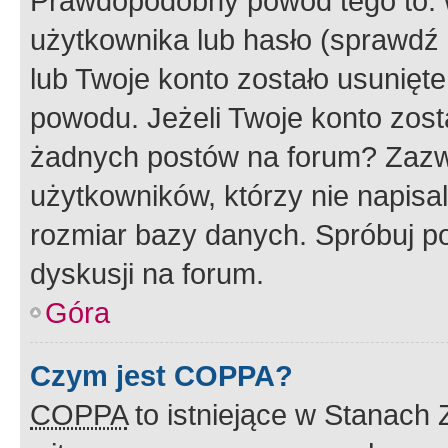
Prawdopodobny powód tego to:
użytkownika lub hasło (sprawdź e
lub Twoje konto zostało usunięte
powodu. Jeżeli Twoje konto zost
żadnych postów na forum? Zazw
użytkowników, którzy nie napisa
rozmiar bazy danych. Spróbuj po
dyskusji na forum.
Góra
Czym jest COPPA?
COPPA
to istniejące w Stanach