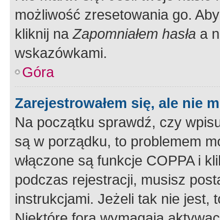
możliwość zresetowania go. Aby 
kliknij na
Zapomniałem hasła
a n
wskazówkami.
Góra
Zarejestrowałem się, ale nie 
Na początku sprawdź, czy wpisuj
są w porządku, to problemem mo
włączone są funkcje COPPA i kl
podczas rejestracji, musisz pos
instrukcjami. Jeżeli tak nie jes
Niektóre fora wymagają aktywac