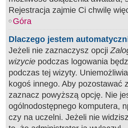
Rejestracja zajmie Ci chwilę wi
Góra
Dlaczego jestem automatycz
Jeżeli nie zaznaczysz opcji
Zalo
wizycie
podczas logowania będzi
podczas tej wizyty. Uniemożliwi
kogoś innego. Aby pozostawać 
zaznacz powyższą opcję. Nie jes
ogólnodostępnego komputera, np.
czy na uczelni. Jeżeli nie widzi