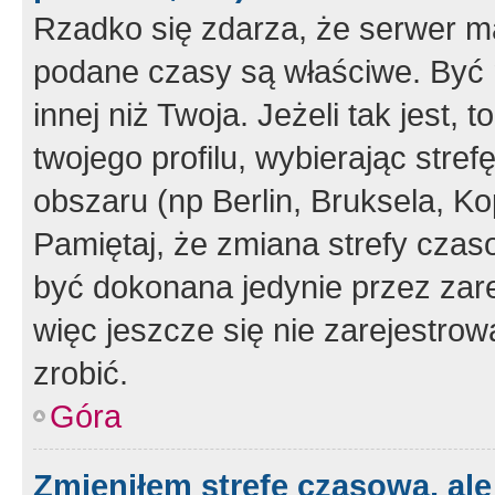
Rzadko się zdarza, że serwer m
podane czasy są właściwe. Być 
innej niż Twoja. Jeżeli tak jest,
twojego profilu, wybierając str
obszaru (np Berlin, Bruksela, Ko
Pamiętaj, że zmiana strefy czas
być dokonana jedynie przez zar
więc jeszcze się nie zarejestrow
zrobić.
Góra
Zmieniłem strefę czasową, ale