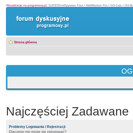
Aktualizacje na programosy.pl
:
SUPERAntiSpyware Free
•
MailWasher Pro
•
GS-Calc
•
GS-B
Strona główna
OG
Najczęściej Zadawane 
Problemy Logowania i Rejestracji
Dlaczego nie mogę się zalogować?