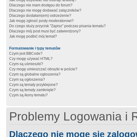
Jak mogę edytować lub usunąć ankietę?
Dlaczego nie mam dostępu do forum?
Dlaczego nie mogę dodawać załączników?
Dlaczego dostałam(em) ostrzeżenie?
Jak mogę zgłosić posty moderatorowi?
Do czego służy przycisk "Zapisz" podczas pisania tematu?
Dlaczego mój post musi być zatwierdzony?
Jak mogę podbić mój temat?
Formatowanie i typy tematów
Czym jest BBCode?
Czy mogę używać HTML?
Czym są uśmieszki?
Czy mogę umieszczać obrazki w poście?
Czym są globalne ogłoszenia?
Czym są ogłoszenia?
Czym są tematy przyklejone?
Czym są tematy zamknięte?
Czym są ikony tematu?
Problemy Logowania i R
Dlaczego nie mogę się zalog