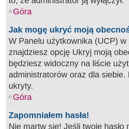
to, że administrator ją wyłączył.
Góra
Jak mogę ukryć moją obecno
W Panelu użytkownika (UCP) w 
znajdziesz opcję Ukryj moją obe
będziesz widoczny na liście użyt
administratorów oraz dla siebie.
ukryty.
Góra
Zapomniałem hasła!
Nie martw się! Jeśli twoje hasło