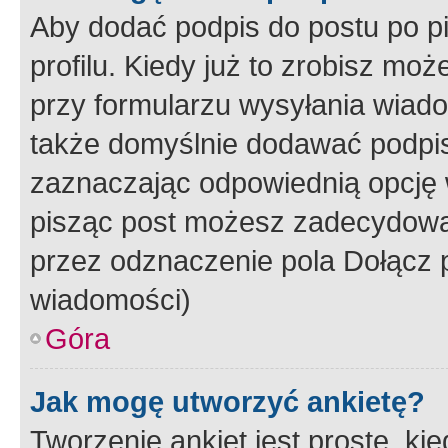
Aby dodać podpis do postu po 
profilu. Kiedy już to zrobisz m
przy formularzu wysyłania wiad
także domyślnie dodawać podpi
zaznaczając odpowiednią opcję 
pisząc post możesz zadecydowa
przez odznaczenie pola Dołącz 
wiadomości)
Góra
Jak mogę utworzyć ankietę?
Tworzenie ankiet jest proste, ki