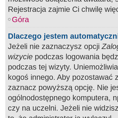
Rejestracja zajmie Ci chwilę wi
Góra
Dlaczego jestem automatycz
Jeżeli nie zaznaczysz opcji
Zalo
wizycie
podczas logowania będzi
podczas tej wizyty. Uniemożliwi
kogoś innego. Aby pozostawać 
zaznacz powyższą opcję. Nie jes
ogólnodostępnego komputera, np.
czy na uczelni. Jeżeli nie widzi