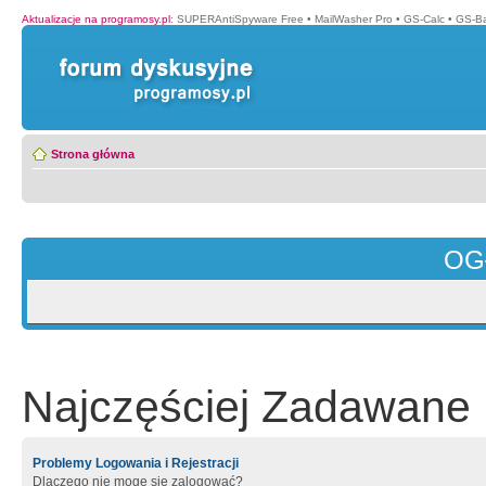
Aktualizacje na programosy.pl
:
SUPERAntiSpyware Free
•
MailWasher Pro
•
GS-Calc
•
GS-B
Strona główna
OG
Najczęściej Zadawane 
Problemy Logowania i Rejestracji
Dlaczego nie mogę się zalogować?