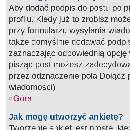
Aby dodać podpis do postu po 
profilu. Kiedy już to zrobisz m
przy formularzu wysyłania wiad
także domyślnie dodawać podpi
zaznaczając odpowiednią opcję 
pisząc post możesz zadecydowa
przez odznaczenie pola Dołącz 
wiadomości)
Góra
Jak mogę utworzyć ankietę?
Tworzenie ankiet jest proste, ki