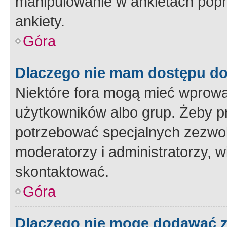
manipulowanie w ankietach popr
ankiety.
Góra
Dlaczego nie mam dostępu d
Niektóre fora mogą mieć wprowa
użytkowników albo grup. Żeby pr
potrzebować specjalnych zezwole
moderatorzy i administratorzy, w
skontaktować.
Góra
Dlaczego nie mogę dodawać 