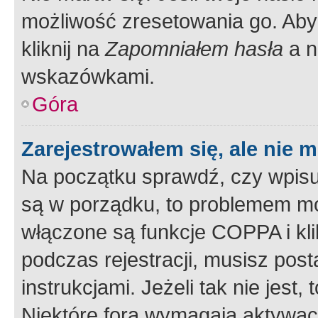
możliwość zresetowania go. Aby 
kliknij na
Zapomniałem hasła
a n
wskazówkami.
Góra
Zarejestrowałem się, ale nie 
Na początku sprawdź, czy wpisuj
są w porządku, to problemem mo
włączone są funkcje COPPA i kl
podczas rejestracji, musisz pos
instrukcjami. Jeżeli tak nie jes
Niektóre fora wymagają aktywac