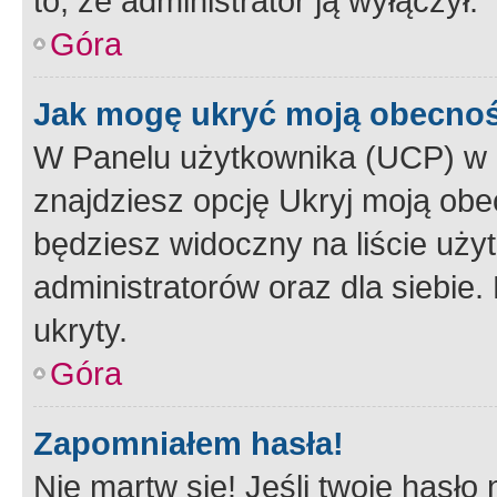
to, że administrator ją wyłączył.
Góra
Jak mogę ukryć moją obecno
W Panelu użytkownika (UCP) w 
znajdziesz opcję Ukryj moją obe
będziesz widoczny na liście użyt
administratorów oraz dla siebie.
ukryty.
Góra
Zapomniałem hasła!
Nie martw się! Jeśli twoje hasło