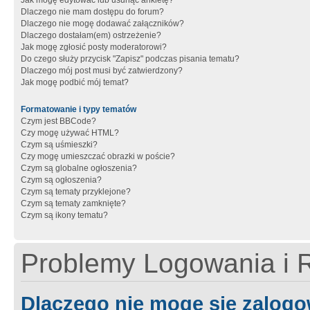
Jak mogę edytować lub usunąć ankietę?
Dlaczego nie mam dostępu do forum?
Dlaczego nie mogę dodawać załączników?
Dlaczego dostałam(em) ostrzeżenie?
Jak mogę zgłosić posty moderatorowi?
Do czego służy przycisk "Zapisz" podczas pisania tematu?
Dlaczego mój post musi być zatwierdzony?
Jak mogę podbić mój temat?
Formatowanie i typy tematów
Czym jest BBCode?
Czy mogę używać HTML?
Czym są uśmieszki?
Czy mogę umieszczać obrazki w poście?
Czym są globalne ogłoszenia?
Czym są ogłoszenia?
Czym są tematy przyklejone?
Czym są tematy zamknięte?
Czym są ikony tematu?
Problemy Logowania i R
Dlaczego nie mogę się zalog