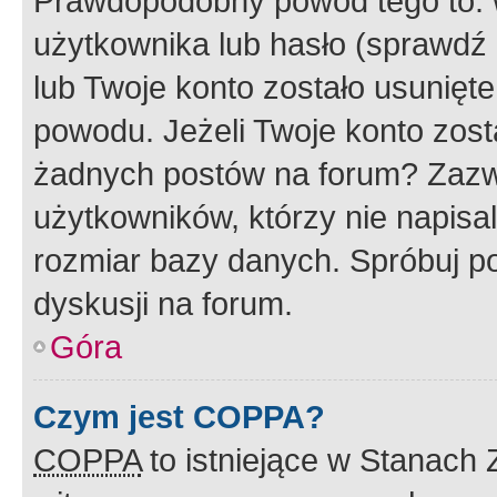
Prawdopodobny powód tego to:
użytkownika lub hasło (sprawdź e
lub Twoje konto zostało usunięte
powodu. Jeżeli Twoje konto zost
żadnych postów na forum? Zazw
użytkowników, którzy nie napisa
rozmiar bazy danych. Spróbuj po
dyskusji na forum.
Góra
Czym jest COPPA?
COPPA
to istniejące w Stanach