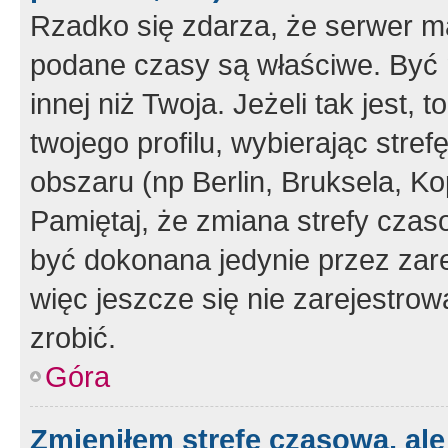
Rzadko się zdarza, że serwer m
podane czasy są właściwe. Być 
innej niż Twoja. Jeżeli tak jest,
twojego profilu, wybierając str
obszaru (np Berlin, Bruksela, Ko
Pamiętaj, że zmiana strefy czas
być dokonana jedynie przez zar
więc jeszcze się nie zarejestrow
zrobić.
Góra
Zmieniłem strefę czasową, ale