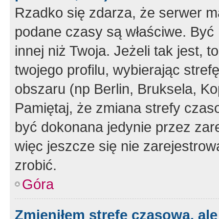
Rzadko się zdarza, że serwer m
podane czasy są właściwe. Być 
innej niż Twoja. Jeżeli tak jest,
twojego profilu, wybierając str
obszaru (np Berlin, Bruksela, Ko
Pamiętaj, że zmiana strefy czas
być dokonana jedynie przez zar
więc jeszcze się nie zarejestrow
zrobić.
Góra
Zmieniłem strefę czasową, ale