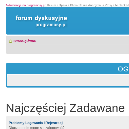
Aktualizacje na programosy.pl
:
Helium
•
Opera
•
ChrisPC Free Anonymous Proxy
•
Adblock P
Strona główna
OG
Najczęściej Zadawane 
Problemy Logowania i Rejestracji
Dlaczego nie mogę się zalogować?