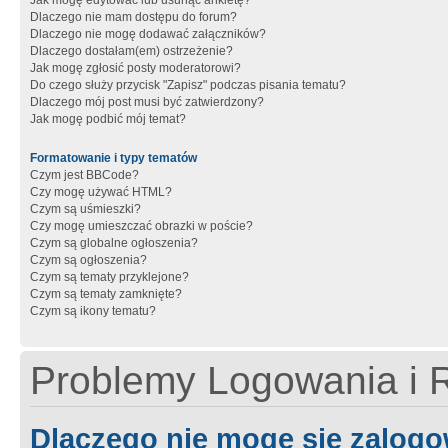
Jak mogę edytować lub usunąć ankietę?
Dlaczego nie mam dostępu do forum?
Dlaczego nie mogę dodawać załączników?
Dlaczego dostałam(em) ostrzeżenie?
Jak mogę zgłosić posty moderatorowi?
Do czego służy przycisk "Zapisz" podczas pisania tematu?
Dlaczego mój post musi być zatwierdzony?
Jak mogę podbić mój temat?
Formatowanie i typy tematów
Czym jest BBCode?
Czy mogę używać HTML?
Czym są uśmieszki?
Czy mogę umieszczać obrazki w poście?
Czym są globalne ogłoszenia?
Czym są ogłoszenia?
Czym są tematy przyklejone?
Czym są tematy zamknięte?
Czym są ikony tematu?
Problemy Logowania i R
Dlaczego nie mogę się zalog