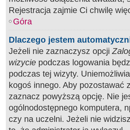
Rejestracja zajmie Ci chwilę wi
Góra
Dlaczego jestem automatycz
Jeżeli nie zaznaczysz opcji
Zalo
wizycie
podczas logowania będzi
podczas tej wizyty. Uniemożliwi
kogoś innego. Aby pozostawać 
zaznacz powyższą opcję. Nie jes
ogólnodostępnego komputera, np.
czy na uczelni. Jeżeli nie widzi