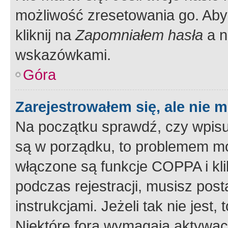
możliwość zresetowania go. Aby 
kliknij na
Zapomniałem hasła
a n
wskazówkami.
Góra
Zarejestrowałem się, ale nie 
Na początku sprawdź, czy wpisuj
są w porządku, to problemem mo
włączone są funkcje COPPA i kl
podczas rejestracji, musisz pos
instrukcjami. Jeżeli tak nie jes
Niektóre fora wymagają aktywac