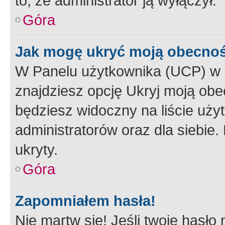
to, że administrator ją wyłączył.
Góra
Jak mogę ukryć moją obecno
W Panelu użytkownika (UCP) w 
znajdziesz opcję Ukryj moją obe
będziesz widoczny na liście użyt
administratorów oraz dla siebie.
ukryty.
Góra
Zapomniałem hasła!
Nie martw się! Jeśli twoje hasło