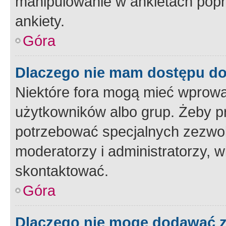
manipulowanie w ankietach popr
ankiety.
Góra
Dlaczego nie mam dostępu d
Niektóre fora mogą mieć wprowa
użytkowników albo grup. Żeby pr
potrzebować specjalnych zezwole
moderatorzy i administratorzy, w
skontaktować.
Góra
Dlaczego nie mogę dodawać 