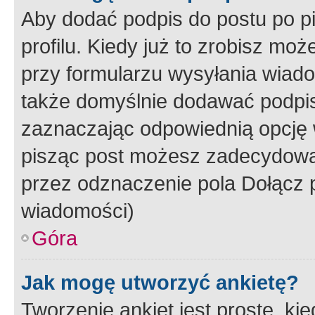
Aby dodać podpis do postu po 
profilu. Kiedy już to zrobisz m
przy formularzu wysyłania wiad
także domyślnie dodawać podpi
zaznaczając odpowiednią opcję 
pisząc post możesz zadecydowa
przez odznaczenie pola Dołącz 
wiadomości)
Góra
Jak mogę utworzyć ankietę?
Tworzenie ankiet jest proste, ki