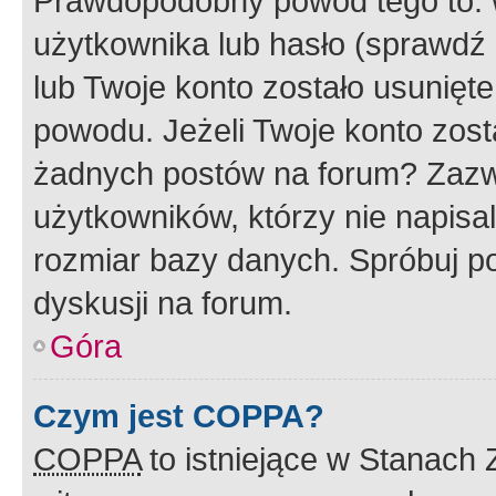
Prawdopodobny powód tego to:
użytkownika lub hasło (sprawdź e
lub Twoje konto zostało usunięte
powodu. Jeżeli Twoje konto zost
żadnych postów na forum? Zazw
użytkowników, którzy nie napisa
rozmiar bazy danych. Spróbuj po
dyskusji na forum.
Góra
Czym jest COPPA?
COPPA
to istniejące w Stanach