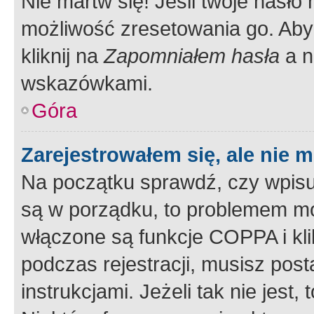
Nie martw się! Jeśli twoje hasło
możliwość zresetowania go. Aby 
kliknij na
Zapomniałem hasła
a n
wskazówkami.
Góra
Zarejestrowałem się, ale nie 
Na początku sprawdź, czy wpisuj
są w porządku, to problemem mo
włączone są funkcje COPPA i kl
podczas rejestracji, musisz pos
instrukcjami. Jeżeli tak nie jes