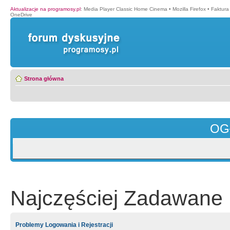
Aktualizacje na programosy.pl
:
Media Player Classic Home Cinema
•
Mozilla Firefox
•
Faktura
OneDrive
Strona główna
OG
Najczęściej Zadawane 
Problemy Logowania i Rejestracji