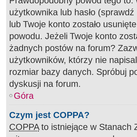
Prawdopodobny powód tego to:
użytkownika lub hasło (sprawdź e
lub Twoje konto zostało usunięte
powodu. Jeżeli Twoje konto zost
żadnych postów na forum? Zazw
użytkowników, którzy nie napisa
rozmiar bazy danych. Spróbuj po
dyskusji na forum.
Góra
Czym jest COPPA?
COPPA
to istniejące w Stanach