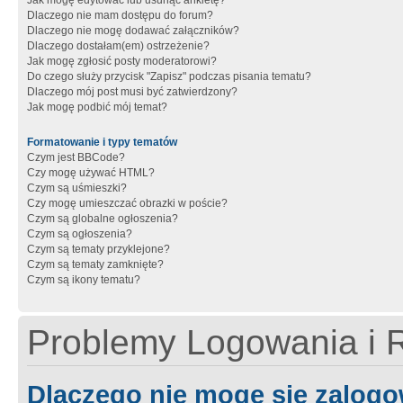
Jak mogę edytować lub usunąć ankietę?
Dlaczego nie mam dostępu do forum?
Dlaczego nie mogę dodawać załączników?
Dlaczego dostałam(em) ostrzeżenie?
Jak mogę zgłosić posty moderatorowi?
Do czego służy przycisk "Zapisz" podczas pisania tematu?
Dlaczego mój post musi być zatwierdzony?
Jak mogę podbić mój temat?
Formatowanie i typy tematów
Czym jest BBCode?
Czy mogę używać HTML?
Czym są uśmieszki?
Czy mogę umieszczać obrazki w poście?
Czym są globalne ogłoszenia?
Czym są ogłoszenia?
Czym są tematy przyklejone?
Czym są tematy zamknięte?
Czym są ikony tematu?
Problemy Logowania i R
Dlaczego nie mogę się zalog