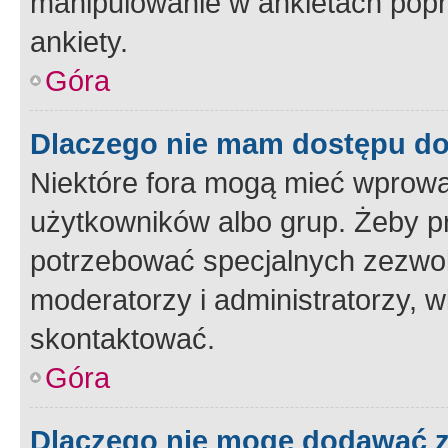
manipulowanie w ankietach popr
ankiety.
Góra
Dlaczego nie mam dostępu d
Niektóre fora mogą mieć wprowa
użytkowników albo grup. Żeby pr
potrzebować specjalnych zezwole
moderatorzy i administratorzy, w
skontaktować.
Góra
Dlaczego nie mogę dodawać 