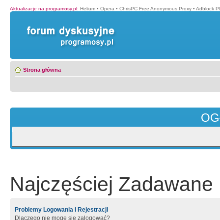
Aktualizacje na programosy.pl
:
Helium
•
Opera
•
ChrisPC Free Anonymous Proxy
•
Adblock P
Strona główna
OG
Najczęściej Zadawane 
Problemy Logowania i Rejestracji
Dlaczego nie mogę się zalogować?