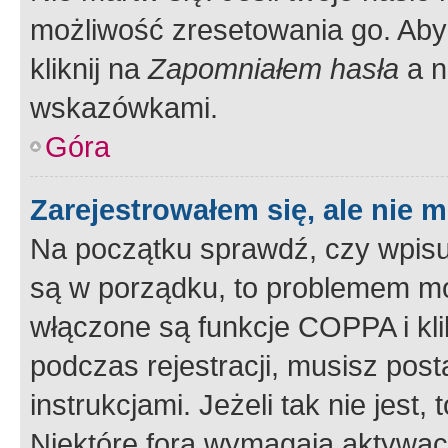
możliwość zresetowania go. Aby 
kliknij na
Zapomniałem hasła
a n
wskazówkami.
Góra
Zarejestrowałem się, ale nie 
Na początku sprawdź, czy wpisuj
są w porządku, to problemem mo
włączone są funkcje COPPA i kl
podczas rejestracji, musisz pos
instrukcjami. Jeżeli tak nie jes
Niektóre fora wymagają aktywac