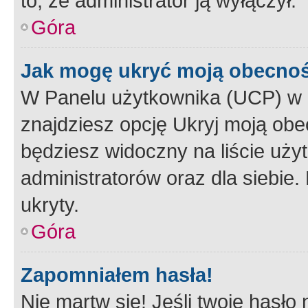
to, że administrator ją wyłączył.
Góra
Jak mogę ukryć moją obecno
W Panelu użytkownika (UCP) w 
znajdziesz opcję Ukryj moją obe
będziesz widoczny na liście użyt
administratorów oraz dla siebie.
ukryty.
Góra
Zapomniałem hasła!
Nie martw się! Jeśli twoje hasło