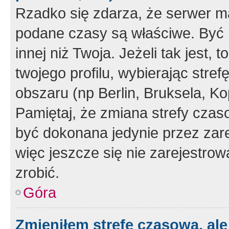
Rzadko się zdarza, że serwer m
podane czasy są właściwe. Być 
innej niż Twoja. Jeżeli tak jest,
twojego profilu, wybierając str
obszaru (np Berlin, Bruksela, Ko
Pamiętaj, że zmiana strefy czas
być dokonana jedynie przez zar
więc jeszcze się nie zarejestrow
zrobić.
Góra
Zmieniłem strefę czasową, ale