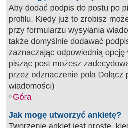
Aby dodać podpis do postu po 
profilu. Kiedy już to zrobisz m
przy formularzu wysyłania wiad
także domyślnie dodawać podpi
zaznaczając odpowiednią opcję 
pisząc post możesz zadecydowa
przez odznaczenie pola Dołącz 
wiadomości)
Góra
Jak mogę utworzyć ankietę?
Tworzenie ankiet jest proste, ki