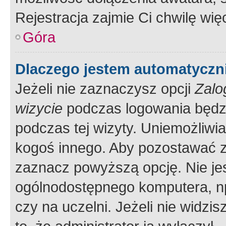
Rejestracja zajmie Ci chwilę wi
Góra
Dlaczego jestem automatycz
Jeżeli nie zaznaczysz opcji
Zalo
wizycie
podczas logowania będzi
podczas tej wizyty. Uniemożliwi
kogoś innego. Aby pozostawać 
zaznacz powyższą opcję. Nie jes
ogólnodostępnego komputera, np.
czy na uczelni. Jeżeli nie widzi