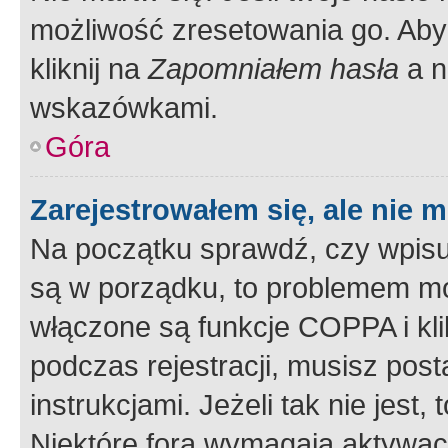
możliwość zresetowania go. Aby 
kliknij na
Zapomniałem hasła
a n
wskazówkami.
Góra
Zarejestrowałem się, ale nie 
Na początku sprawdź, czy wpisuj
są w porządku, to problemem mo
włączone są funkcje COPPA i kl
podczas rejestracji, musisz pos
instrukcjami. Jeżeli tak nie jes
Niektóre fora wymagają aktywac