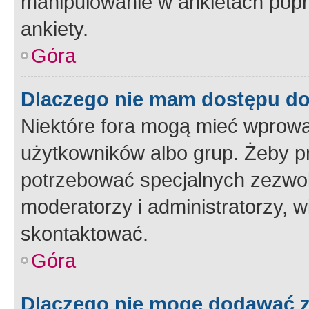
manipulowanie w ankietach popr
ankiety.
Góra
Dlaczego nie mam dostępu d
Niektóre fora mogą mieć wprowa
użytkowników albo grup. Żeby pr
potrzebować specjalnych zezwole
moderatorzy i administratorzy, w
skontaktować.
Góra
Dlaczego nie mogę dodawać 