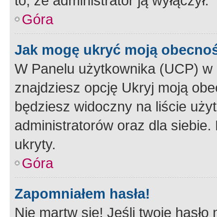
to, że administrator ją wyłączył.
Góra
Jak mogę ukryć moją obecno
W Panelu użytkownika (UCP) w 
znajdziesz opcję Ukryj moją obe
będziesz widoczny na liście użyt
administratorów oraz dla siebie.
ukryty.
Góra
Zapomniałem hasła!
Nie martw się! Jeśli twoje hasło