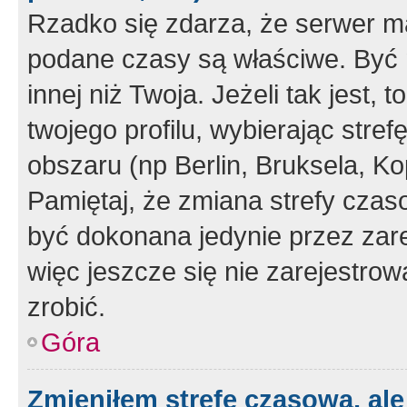
Rzadko się zdarza, że serwer m
podane czasy są właściwe. Być 
innej niż Twoja. Jeżeli tak jest,
twojego profilu, wybierając str
obszaru (np Berlin, Bruksela, Ko
Pamiętaj, że zmiana strefy czas
być dokonana jedynie przez zar
więc jeszcze się nie zarejestrow
zrobić.
Góra
Zmieniłem strefę czasową, ale