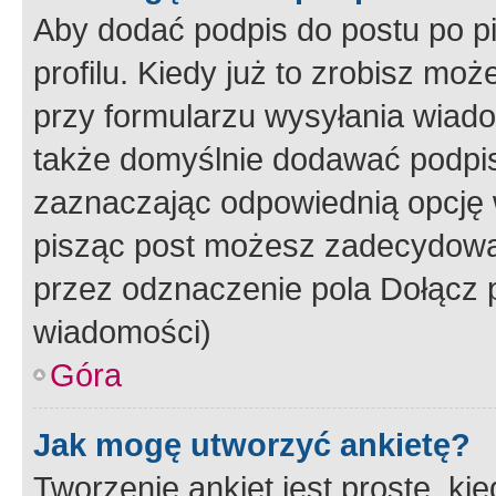
Aby dodać podpis do postu po 
profilu. Kiedy już to zrobisz m
przy formularzu wysyłania wiad
także domyślnie dodawać podpi
zaznaczając odpowiednią opcję 
pisząc post możesz zadecydowa
przez odznaczenie pola Dołącz 
wiadomości)
Góra
Jak mogę utworzyć ankietę?
Tworzenie ankiet jest proste, ki