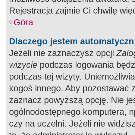
Rejestracja zajmie Ci chwilę wi
Góra
Dlaczego jestem automatycz
Jeżeli nie zaznaczysz opcji
Zalo
wizycie
podczas logowania będzi
podczas tej wizyty. Uniemożliwi
kogoś innego. Aby pozostawać 
zaznacz powyższą opcję. Nie jes
ogólnodostępnego komputera, np.
czy na uczelni. Jeżeli nie widzi