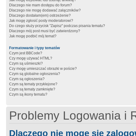
Jak mogę edytować lub usunąć ankietę?
Dlaczego nie mam dostępu do forum?
Dlaczego nie mogę dodawać załączników?
Dlaczego dostałam(em) ostrzeżenie?
Jak mogę zgłosić posty moderatorowi?
Do czego służy przycisk "Zapisz" podczas pisania tematu?
Dlaczego mój post musi być zatwierdzony?
Jak mogę podbić mój temat?
Formatowanie i typy tematów
Czym jest BBCode?
Czy mogę używać HTML?
Czym są uśmieszki?
Czy mogę umieszczać obrazki w poście?
Czym są globalne ogłoszenia?
Czym są ogłoszenia?
Czym są tematy przyklejone?
Czym są tematy zamknięte?
Czym są ikony tematu?
Problemy Logowania i R
Dlaczego nie mogę się zalog