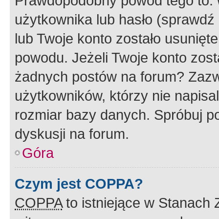
Prawdopodobny powód tego to:
użytkownika lub hasło (sprawdź e
lub Twoje konto zostało usunięte
powodu. Jeżeli Twoje konto zost
żadnych postów na forum? Zazw
użytkowników, którzy nie napisa
rozmiar bazy danych. Spróbuj po
dyskusji na forum.
Góra
Czym jest COPPA?
COPPA
to istniejące w Stanach