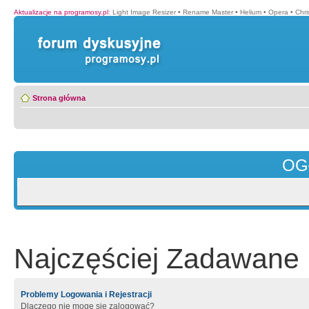
Aktualizacje na programosy.pl
:
Light Image Resizer
•
Rename Master
•
Helium
•
Opera
•
Chr
Strona główna
OG
Najczęściej Zadawane 
Problemy Logowania i Rejestracji
Dlaczego nie mogę się zalogować?