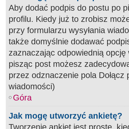
Aby dodać podpis do postu po 
profilu. Kiedy już to zrobisz m
przy formularzu wysyłania wiad
także domyślnie dodawać podpi
zaznaczając odpowiednią opcję 
pisząc post możesz zadecydowa
przez odznaczenie pola Dołącz 
wiadomości)
Góra
Jak mogę utworzyć ankietę?
Tworzenie ankiet jest proste, ki