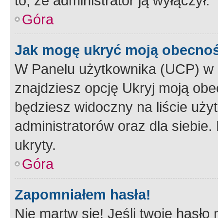
to, że administrator ją wyłączył.
Góra
Jak mogę ukryć moją obecno
W Panelu użytkownika (UCP) w 
znajdziesz opcję Ukryj moją obe
będziesz widoczny na liście użyt
administratorów oraz dla siebie.
ukryty.
Góra
Zapomniałem hasła!
Nie martw się! Jeśli twoje hasło