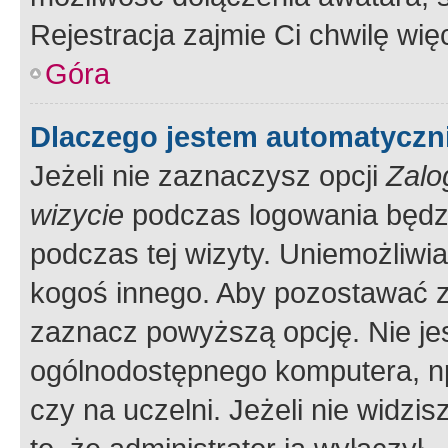
Rejestracja zajmie Ci chwilę wi
Góra
Dlaczego jestem automatycz
Jeżeli nie zaznaczysz opcji
Zalo
wizycie
podczas logowania będzi
podczas tej wizyty. Uniemożliwi
kogoś innego. Aby pozostawać 
zaznacz powyższą opcję. Nie jes
ogólnodostępnego komputera, np.
czy na uczelni. Jeżeli nie widzi