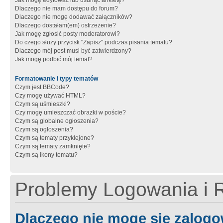
Jak mogę edytować lub usunąć ankietę?
Dlaczego nie mam dostępu do forum?
Dlaczego nie mogę dodawać załączników?
Dlaczego dostałam(em) ostrzeżenie?
Jak mogę zgłosić posty moderatorowi?
Do czego służy przycisk "Zapisz" podczas pisania tematu?
Dlaczego mój post musi być zatwierdzony?
Jak mogę podbić mój temat?
Formatowanie i typy tematów
Czym jest BBCode?
Czy mogę używać HTML?
Czym są uśmieszki?
Czy mogę umieszczać obrazki w poście?
Czym są globalne ogłoszenia?
Czym są ogłoszenia?
Czym są tematy przyklejone?
Czym są tematy zamknięte?
Czym są ikony tematu?
Problemy Logowania i R
Dlaczego nie mogę się zalog