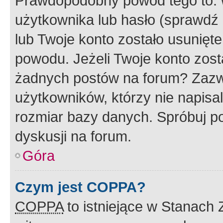
Prawdopodobny powód tego to:
użytkownika lub hasło (sprawdź e
lub Twoje konto zostało usunięte
powodu. Jeżeli Twoje konto zost
żadnych postów na forum? Zazw
użytkowników, którzy nie napisa
rozmiar bazy danych. Spróbuj po
dyskusji na forum.
Góra
Czym jest COPPA?
COPPA
to istniejące w Stanach