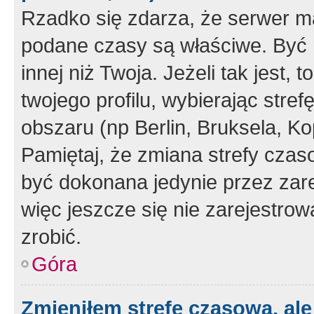
Rzadko się zdarza, że serwer m
podane czasy są właściwe. Być 
innej niż Twoja. Jeżeli tak jest,
twojego profilu, wybierając str
obszaru (np Berlin, Bruksela, Ko
Pamiętaj, że zmiana strefy czas
być dokonana jedynie przez zar
więc jeszcze się nie zarejestrow
zrobić.
Góra
Zmieniłem strefę czasową, ale