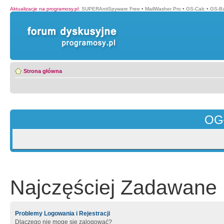
Aktualizacje na programosy.pl
:
SUPERAntiSpyware Free
•
MailWasher Pro
•
GS-Calc
•
GS-B
Strona główna
OG
Najczęściej Zadawane 
Problemy Logowania i Rejestracji
Dlaczego nie mogę się zalogować?