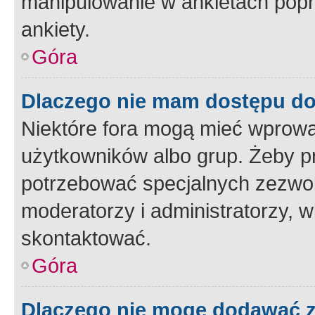
manipulowanie w ankietach popr
ankiety.
Góra
Dlaczego nie mam dostępu d
Niektóre fora mogą mieć wprowa
użytkowników albo grup. Żeby pr
potrzebować specjalnych zezwole
moderatorzy i administratorzy, w
skontaktować.
Góra
Dlaczego nie mogę dodawać 