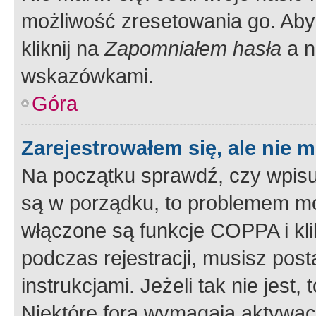
możliwość zresetowania go. Aby 
kliknij na
Zapomniałem hasła
a n
wskazówkami.
Góra
Zarejestrowałem się, ale nie 
Na początku sprawdź, czy wpisuj
są w porządku, to problemem mo
włączone są funkcje COPPA i kl
podczas rejestracji, musisz pos
instrukcjami. Jeżeli tak nie jes
Niektóre fora wymagają aktywac